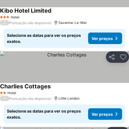
Kibo Hotel Limited
Ver preços
Hotel
3 Estrelas
/
Savanna-La-Mar
Pontuação não disponível
Selecione as datas para ver os preços
Ver preços
exatos.
Partilhar
Ad
Charlies Cottages
Ver preços
Hotel
2 Estrelas
/
Little London
Pontuação não disponível
Selecione as datas para ver os preços
Ver preços
exatos.