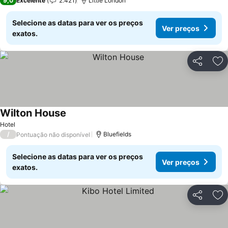
9,0
Excelente
2.421
Little London
Selecione as datas para ver os preços
Ver preços
exatos.
Partilhar
Ad
Wilton House
Ver preços
Hotel
/
Bluefields
Pontuação não disponível
Selecione as datas para ver os preços
Ver preços
exatos.
Partilhar
Ad