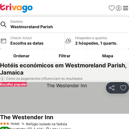
Favoritos
Iniciar
Me
Destino
Westmoreland Parish
Check-in/out
Hóspedes e quartos
Escolha as datas
2 hóspedes, 1 quarto.
Ordenar
Filtrar
Mapa
Hotéis económicos em Westmoreland Parish,
Jamaica
Como os pagamentos influenciam os resultados
Escolha popular
Partilhar
Ad
The Westender Inn
Ver preços
Hotel
Refúgio isolado na falésia
Ver preços
3 Estrelas