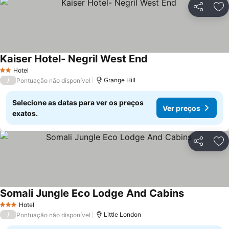
Partilhar
Ad
Kaiser Hotel- Negril West End
Ver preços
Hotel
2 Estrelas
/
Grange Hill
Pontuação não disponível
Selecione as datas para ver os preços
Ver preços
exatos.
Partilhar
Ad
Somali Jungle Eco Lodge And Cabins
Ver preços
Hotel
3 Estrelas
/
Little London
Pontuação não disponível