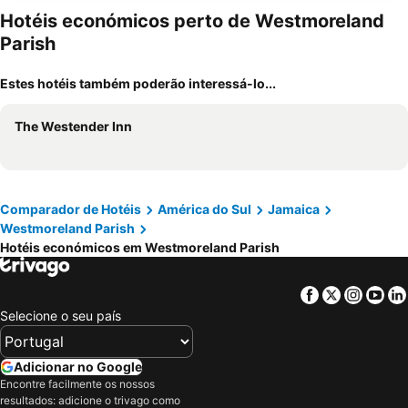
Hotéis económicos perto de Westmoreland
Parish
Estes hotéis também poderão interessá-lo...
The Westender Inn
Comparador de Hotéis
América do Sul
Jamaica
Westmoreland Parish
Hotéis económicos em Westmoreland Parish
Facebook
Twitter
Insta
Yo
Selecione o seu país
Adicionar no Google
Encontre facilmente os nossos
resultados: adicione o trivago como