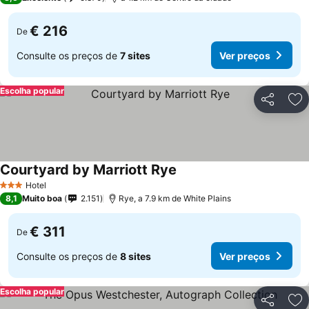
€ 216
De
Consulte os preços de
7 sites
Ver preços
Escolha popular
Partilhar
Ad
Courtyard by Marriott Rye
Ver preços
Hotel
3 Estrelas
8,1
Muito boa
2.151
Rye, a 7.9 km de White Plains
€ 311
De
Consulte os preços de
8 sites
Ver preços
Escolha popular
Partilhar
Ad