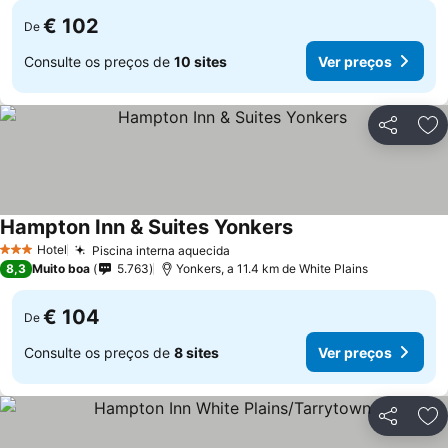
€ 102
De
Consulte os preços de
10 sites
Ver preços
Partilhar
Ad
Hampton Inn & Suites Yonkers
Ver preços
Hotel
Piscina interna aquecida
Ver preços
3 Estrelas
8,3
Muito boa
5.763
Yonkers, a 11.4 km de White Plains
€ 104
De
Consulte os preços de
8 sites
Ver preços
Partilhar
Ad