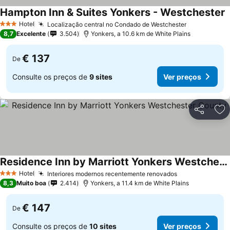
Hampton Inn & Suites Yonkers - Westchester
V
Hotel
Localização central no Condado de Westchester
Ver preços
3 Estrelas
8,7
Excelente
3.504
Yonkers, a 10.6 km de White Plains
€ 137
De
Consulte os preços de
9 sites
Ver preços
Partilhar
Ad
Residence Inn by Marriott Yonkers Westchester County
Ver preços
Hotel
Interiores modernos recentemente renovados
Ver preços
3 Estrelas
8,3
Muito boa
2.414
Yonkers, a 11.4 km de White Plains
€ 147
De
Consulte os preços de
10 sites
Ver preços