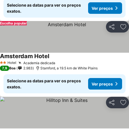
Selecione as datas para ver os preços
Ver preços
exatos.
Escolha popular
Partilhar
Ad
Amsterdam Hotel
Ver preços
Hotel
Academia dedicada
Ver preços
2 Estrelas
7,9
Boa
2.983
Stamford, a 19.5 km de White Plains
Selecione as datas para ver os preços
Ver preços
exatos.
Partilhar
Ad