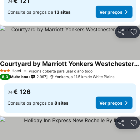
€ 121
De
Consulte os preços de
13 sites
Ver preços
Partilhar
Ad
Courtyard by Marriott Yonkers Westchester County
Ver preços
Hotel
Piscina coberta para usar o ano todo
Ver preços
3 Estrelas
8,3
Muito boa
2.967
Yonkers, a 11.5 km de White Plains
€ 126
De
Consulte os preços de
8 sites
Ver preços
Partilhar
Ad