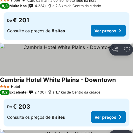
Hotel
Café da manhã com omelete feito na hora
Ver preços
3 Estrelas
8,3
Muito boa
4.224
a 2.8 km de Centro da cidade
€ 201
De
Consulte os preços de
8 sites
Ver preços
Partilhar
Ad
Cambria Hotel White Plains - Downtown
Ver pre
Hotel
3 Estrelas
9,2
Excelente
2.400
a 1.7 km de Centro da cidade
€ 203
De
Consulte os preços de
9 sites
Ver preços