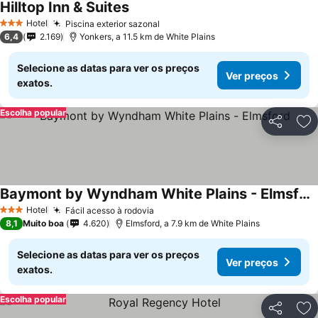
Hilltop Inn & Suites
Ver preços
Hotel
Piscina exterior sazonal
Ver preços
3 Estrelas
6,4
2.169
Yonkers, a 11.5 km de White Plains
Selecione as datas para ver os preços
Ver preços
exatos.
Escolha popular
Partilhar
Ad
Baymont by Wyndham White Plains - Elmsford
Ver preços
Hotel
Fácil acesso à rodovia
Ver preços
3 Estrelas
8,1
Muito boa
4.620
Elmsford, a 7.9 km de White Plains
Selecione as datas para ver os preços
Ver preços
exatos.
Escolha popular
Partilhar
Ad