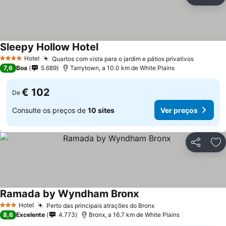
Partilhar
Ad
Sleepy Hollow Hotel
Ver preços
Hotel
Quartos com vista para o jardim e pátios privativos
Ver pre
4 Estrelas
7,6
Boa
5.689
Tarrytown, a 10.0 km de White Plains
€ 102
De
Consulte os preços de
10 sites
Ver preços
Partilhar
Ad
Ramada by Wyndham Bronx
Ver preços
Hotel
Perto das principais atrações do Bronx
Ver preços
3 Estrelas
8,6
Excelente
4.773
Bronx, a 16.7 km de White Plains