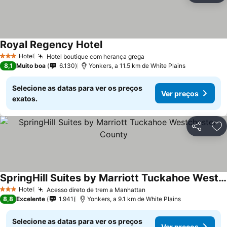
Royal Regency Hotel
Ver preços
Hotel
Hotel boutique com herança grega
Ver preços
3 Estrelas
8,1
Muito boa
6.130
Yonkers, a 11.5 km de White Plains
Selecione as datas para ver os preços
Ver preços
exatos.
Partilhar
Ad
SpringHill Suites by Marriott Tuckahoe Westchester County
Ver preços
Hotel
Acesso direto de trem a Manhattan
Ver preços
3 Estrelas
8,8
Excelente
1.941
Yonkers, a 9.1 km de White Plains
Selecione as datas para ver os preços
Ver preços