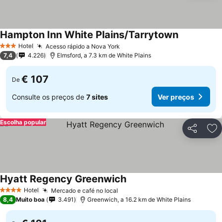
Hampton Inn White Plains/Tarrytown
Ver preços
Hotel
Acesso rápido a Nova York
Ver preços
3 Estrelas
7,4
4.226
Elmsford, a 7.3 km de White Plains
€ 107
De
Consulte os preços de
7 sites
Ver preços
Escolha popular
Partilhar
Ad
Hyatt Regency Greenwich
Ver preços
Hotel
Mercado e café no local
Ver preços
4 Estrelas
8,4
Muito boa
3.491
Greenwich, a 16.2 km de White Plains