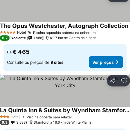
The Opus Westchester, Autograph Collection
Hotel
Piscina aquecida coberta na cobertura
Ver preços
5 Estrelas
8,7
Excelente
1.988
a 1.7 km de Centro da cidade
€ 465
De
Consulte os preços de
9 sites
Ver preços
Partilhar
Ad
La Quinta Inn & Suites by Wyndham Stamford / New York City
Ver preços
Hotel
Piscina coberta para relaxar
Ver preços
3 Estrelas
6,3
3.683
Stamford, a 16.6 km de White Plains