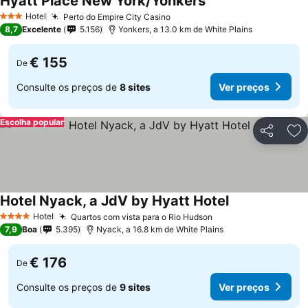
Hyatt Place New York/Yonkers
Ver preços
Hotel
Perto do Empire City Casino
Ver preços
3 Estrelas
8,7
Excelente
5.156
Yonkers, a 13.0 km de White Plains
€ 155
De
Consulte os preços de
8 sites
Ver preços
Escolha popular
Partilhar
Ad
Hotel Nyack, a JdV by Hyatt Hotel
Ver preços
Hotel
Quartos com vista para o Rio Hudson
Ver preços
4 Estrelas
7,9
Boa
5.395
Nyack, a 16.8 km de White Plains
€ 176
De
Consulte os preços de
9 sites
Ver preços