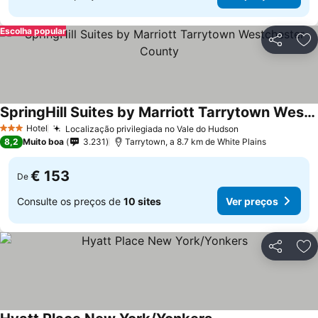
Escolha popular
Partilhar
Ad
SpringHill Suites by Marriott Tarrytown Westchester County
Ver preços
Hotel
Localização privilegiada no Vale do Hudson
Ver preços
3 Estrelas
8,2
Muito boa
3.231
Tarrytown, a 8.7 km de White Plains
€ 153
De
Consulte os preços de
10 sites
Ver preços
Partilhar
Ad