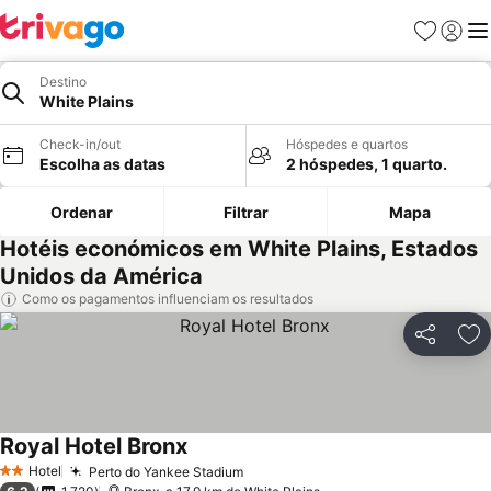
Favoritos
Iniciar
Me
Destino
White Plains
Check-in/out
Hóspedes e quartos
Escolha as datas
2 hóspedes, 1 quarto.
Ordenar
Filtrar
Mapa
Hotéis económicos em White Plains, Estados
Unidos da América
Como os pagamentos influenciam os resultados
Partilhar
Ad
Royal Hotel Bronx
Ver preços
Hotel
Perto do Yankee Stadium
Ver preços
2 Estrelas