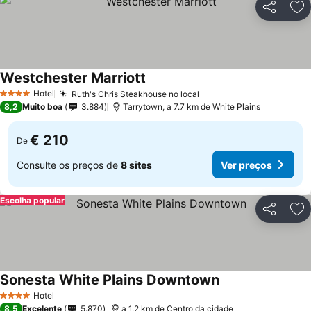
Partilhar
Ad
Westchester Marriott
Ver preços
Hotel
Ruth's Chris Steakhouse no local
Ver preços
4 Estrelas
8,2
Muito boa
3.884
Tarrytown, a 7.7 km de White Plains
€ 210
De
Consulte os preços de
8 sites
Ver preços
Escolha popular
Partilhar
Ad
Sonesta White Plains Downtown
Ver preços
Hotel
4 Estrelas
8,5
Excelente
5.870
a 1.2 km de Centro da cidade