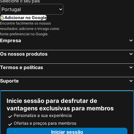
Selecione o seu país
Residence Inn New Rochelle
Hyatt Regency Greenwich
La Quinta Inn & Suites by Wyndham Stamford / New York City
The Stamford Hotel
Adicionar no Google
Amsterdam Hotel
Encontre facilmente os nossos
resultados: adicione o trivago como
fonte preferencial no Google.
Empresa
Os nossos produtos
Termos e políticas
Suporte
Inicie sessão para desfrutar de
vantagens exclusivas para membros
Personalize a sua experiência
Ofertas e preços para membros
Iniciar sessão