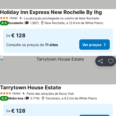
Holiday Inn Express New Rochelle By Ihg
Ver pr
Hotel
Localização privilegiada no centro de New Rochelle
Ver preç
3 Estrelas
8,5
Excelente
1.587
New Rochelle, a 12.6 km de White Plains
€ 128
De
Consulte os preços de
11 sites
Ver preços
Partilhar
Ad
Tarrytown House Estate
Ver preços
Hotel
Perto das atrações de Nova York
Ver preços
4 Estrelas
8,0
Muito boa
5.779
Tarrytown, a 9.2 km de White Plains
€ 128
De