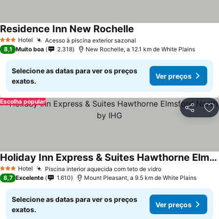
Residence Inn New Rochelle
Ver preços
Hotel
Acesso à piscina exterior sazonal
Ver preços
3 Estrelas
8,1
Muito boa
2.318
New Rochelle, a 12.1 km de White Plains
Selecione as datas para ver os preços
Ver preços
exatos.
Escolha popular
Partilhar
Ad
Holiday Inn Express & Suites Hawthorne Elmsford North by IHG
Ver preços
Hotel
Piscina interior aquecida com teto de vidro
Ver preços
3 Estrelas
8,7
Excelente
1.610
Mount Pleasant, a 9.5 km de White Plains
Selecione as datas para ver os preços
Ver preços
exatos.