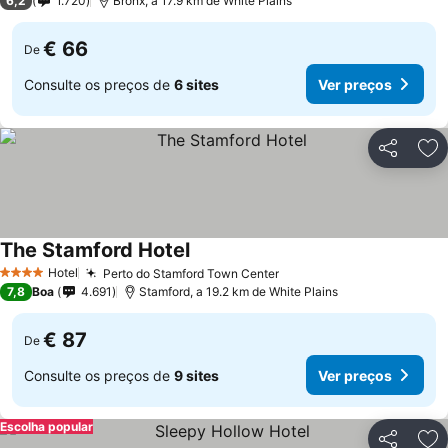
6,2
1.720
Bronx, a 17.9 km de White Plains
€ 66
De
Consulte os preços de
6 sites
Ver preços
Partilhar
Ad
The Stamford Hotel
Ver preços
Hotel
Perto do Stamford Town Center
Ver preços
4 Estrelas
7,8
Boa
4.691
Stamford, a 19.2 km de White Plains
€ 87
De
Consulte os preços de
9 sites
Ver preços
Escolha popular