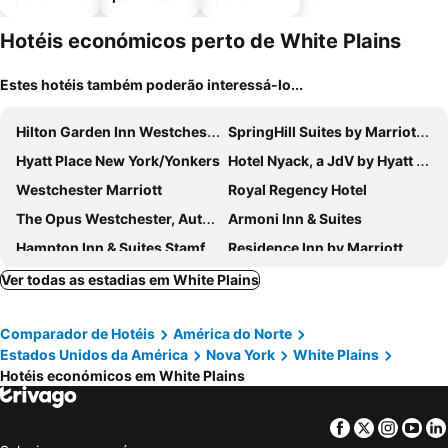
piscinas
animais
estaciona
mento
Hotéis económicos perto de White Plains
Estes hotéis também poderão interessá-lo...
Hilton Garden Inn Westchester Dobbs Ferry
SpringHill Suites by Marriott Tuckahoe Westchester County
Hyatt Place New York/Yonkers
Hotel Nyack, a JdV by Hyatt Hotel
Westchester Marriott
Royal Regency Hotel
The Opus Westchester, Autograph Collection
Armoni Inn & Suites
Hampton Inn & Suites Stamford
Residence Inn by Marriott White Plains Westchester County
Baymont by Wyndham White Plains - Elmsford
Hampton Inn & Suites Yonkers
Ver todas as estadias em White Plains
DoubleTree by Hilton Stamford
LIV Hotel Bronx - Newly Built
Comparador de Hotéis
América do Norte
Sonesta White Plains Downtown
Cozy Homeva Chatterton Wp
Estados Unidos da América
Nova York
White Plains
Holiday Inn Express & Suites Hawthorne Elmsford North by IHG
Sleepy Hollow Hotel
Hotéis económicos em White Plains
Residence Inn by Marriott Yonkers Westchester County
Hilltop Inn & Suites
Courtyard by Marriott Yonkers Westchester County
Hotel NoMa, Trademark Collection by Wyndham
Facebook
Twitter
Insta
Yo