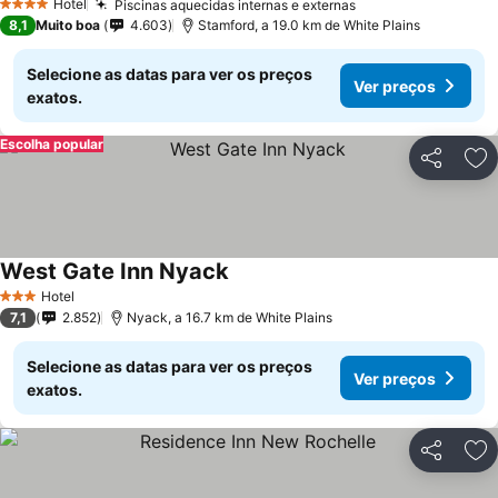
Hotel
Piscinas aquecidas internas e externas
Ver preços
4 Estrelas
8,1
Muito boa
4.603
Stamford, a 19.0 km de White Plains
Selecione as datas para ver os preços
Ver preços
exatos.
Escolha popular
Partilhar
Ad
West Gate Inn Nyack
Ver preços
Hotel
3 Estrelas
7,1
2.852
Nyack, a 16.7 km de White Plains
Selecione as datas para ver os preços
Ver preços
exatos.
Partilhar
Ad