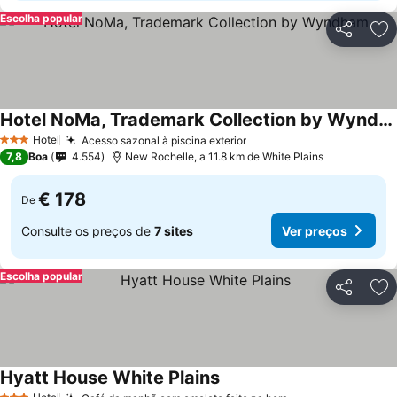
Escolha popular
Partilhar
Ad
Hotel NoMa, Trademark Collection by Wyndham
Ver preços
Hotel
Acesso sazonal à piscina exterior
Ver preços
3 Estrelas
7,8
Boa
4.554
New Rochelle, a 11.8 km de White Plains
€ 178
De
Consulte os preços de
7 sites
Ver preços
Escolha popular
Partilhar
Ad
Hyatt House White Plains
Ver preços