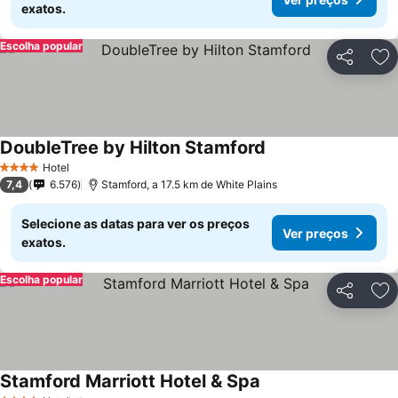
exatos.
Escolha popular
Partilhar
Ad
DoubleTree by Hilton Stamford
Ver preços
Hotel
4 Estrelas
7,4
6.576
Stamford, a 17.5 km de White Plains
Selecione as datas para ver os preços
Ver preços
exatos.
Escolha popular
Partilhar
Ad
Stamford Marriott Hotel & Spa
Ver preços