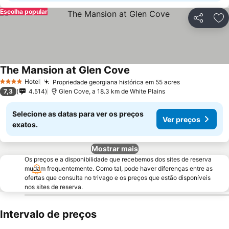
Escolha popular
Partilhar
Ad
The Mansion at Glen Cove
Ver preços
Hotel
Propriedade georgiana histórica em 55 acres
Ver preços
4 Estrelas
7,3
4.514
Glen Cove, a 18.3 km de White Plains
Selecione as datas para ver os preços
Ver preços
exatos.
Mostrar mais
Os preços e a disponibilidade que recebemos dos sites de reserva
mudam frequentemente. Como tal, pode haver diferenças entre as
ofertas que consulta no trivago e os preços que estão disponíveis
nos sites de reserva.
Intervalo de preços