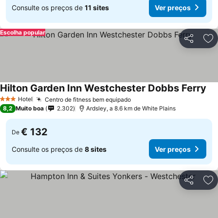
Consulte os preços de
11 sites
Ver preços
Escolha popular
Partilhar
Ad
Hilton Garden Inn Westchester Dobbs Ferry
Ver
Hotel
Centro de fitness bem equipado
Ver preços
3 Estrelas
8,2
Muito boa
2.302
Ardsley, a 8.6 km de White Plains
€ 132
De
Consulte os preços de
8 sites
Ver preços
Partilhar
Ad