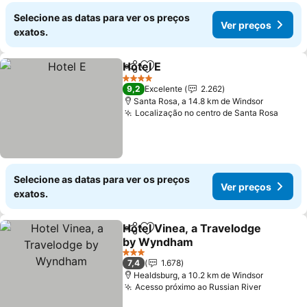
Selecione as datas para ver os preços
Ver preços
exatos.
Hotel E
Partilhar
Adicionar aos favoritos
Ver preços
4 Estrelas
9,2
Excelente
2.262
Santa Rosa, a 14.8 km de Windsor
Localização no centro de Santa Rosa
Ver p
Selecione as datas para ver os preços
Ver preços
exatos.
Hotel Vinea, a Travelodge
Partilhar
Adicionar aos favoritos
by Wyndham
Ver preços
3 Estrelas
7,4
1.678
Healdsburg, a 10.2 km de Windsor
Acesso próximo ao Russian River
Ver preç