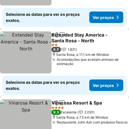
Selecione as datas para ver os preços
Ver preços
exatos.
Extended Stay America -
Partilhar
Adicionar aos favoritos
Santa Rosa - North
Ver preços
2 Estrelas
6,5
1.821
Santa Rosa, a 11.1 km de Windsor
Acomodações que aceitam animais de
estimação
Selecione as datas para ver os preços
Ver preços
exatos.
Vinarosa Resort & Spa
Partilhar
Adicionar aos favoritos
Ver
4 Estrelas
9,3
Excelente
2.091
Santa Rosa, a 7.5 km de Windsor
Restaurante John Ash com produtos frescos