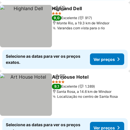
Highland Dell
Partilhar
Adicionar aos favoritos
Ver preços
3 Estrelas
9,0
Excelente
917
Monte Rio, a 19.3 km de Windsor
Varandas com vista para o rio
Ver preços
Selecione as datas para ver os preços
Ver preços
exatos.
Art House Hotel
Partilhar
Adicionar aos favoritos
Ver preço
4 Estrelas
9,1
Excelente
1.389
Santa Rosa, a 14.6 km de Windsor
Localização no centro de Santa Rosa
Ver p
Selecione as datas para ver os preços
Ver preços