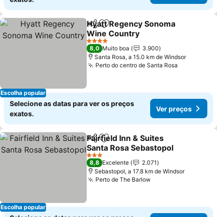
Hyatt Regency Sonoma
Partilhar
Adicionar aos favoritos
Wine Country
Ver preços
4 Estrelas
8,0
Muito boa
3.900
Santa Rosa, a 15.0 km de Windsor
Perto do centro de Santa Rosa
Ver preço
Escolha popular
Selecione as datas para ver os preços
Ver preços
exatos.
Fairfield Inn & Suites
Partilhar
Adicionar aos favoritos
Santa Rosa Sebastopol
Ver preços
3 Estrelas
8,8
Excelente
2.071
Sebastopol, a 17.8 km de Windsor
Perto de The Barlow
Ver preços
Escolha popular