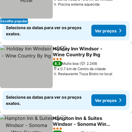
Piscina externa aquecida
Ver preços
Escolha popular
Selecione as datas para ver os preços
Ver preços
exatos.
Holiday Inn Windsor -
Partilhar
Adicionar aos favoritos
Wine Country By Ihg
Ver preços
3 Estrelas
8,3
Muito boa
2.249
a 0.7 km de Centro da cidade
Restaurante Tisza Bistro no local
Ver preç
Selecione as datas para ver os preços
Ver preços
exatos.
Hampton Inn & Suites
Partilhar
Adicionar aos favoritos
Windsor - Sonoma Wine
Country
Ver preços
3 Estrelas