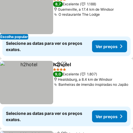
4 Estrelas
8,7
Excelente
1.188
Guerneville, a 17.4 km de Windsor
O restaurante The Lodge
Ver preços
Escolha popular
Selecione as datas para ver os preços
Ver preços
exatos.
h2hotel
Partilhar
Adicionar aos favoritos
Ver preços
4 Estrelas
9,0
Excelente
1.807
Healdsburg, a 8.4 km de Windsor
Banheiras de imersão inspiradas no Japão
Ve
Selecione as datas para ver os preços
Ver preços
exatos.