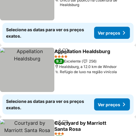
Único bar público na cobertura de
Healdsburg
Selecione as datas para ver os preços
Ver preços
exatos.
Appellation Healdsburg
Partilhar
Adicionar aos favoritos
Ve
4 Estrelas
9,2
Excelente
256
Healdsburg, a 12.0 km de Windsor
Refúgio de luxo na região vinícola
Ver pre
Selecione as datas para ver os preços
Ver preços
exatos.
Courtyard by Marriott
Partilhar
Adicionar aos favoritos
Santa Rosa
Ver preços
3 Estrelas