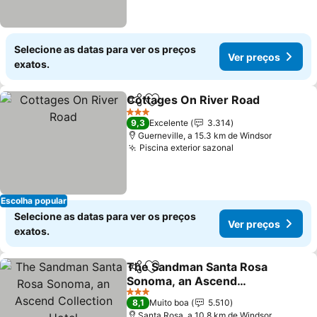
Selecione as datas para ver os preços
Ver preços
exatos.
Cottages On River Road
Partilhar
Adicionar aos favoritos
Ve
3 Estrelas
9,3
Excelente
3.314
Guerneville, a 15.3 km de Windsor
Piscina exterior sazonal
Ver preços
Escolha popular
Selecione as datas para ver os preços
Ver preços
exatos.
The Sandman Santa Rosa
Partilhar
Adicionar aos favoritos
Sonoma, an Ascend
Collection Hotel
Ver preços
3 Estrelas
8,1
Muito boa
5.510
Santa Rosa, a 10.8 km de Windsor