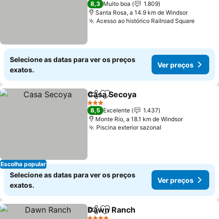
8,3
Muito boa
1.809
Santa Rosa, a 14.9 km de Windsor
Acesso ao histórico Railroad Square
Ver pr
Selecione as datas para ver os preços
Ver preços
exatos.
Casa Secoya
Partilhar
Adicionar aos favoritos
Ver preços
3 Estrelas
8,5
Excelente
1.437
Monte Rio, a 18.1 km de Windsor
Piscina exterior sazonal
Ver preços
Escolha popular
Selecione as datas para ver os preços
Ver preços
exatos.
Dawn Ranch
Partilhar
Adicionar aos favoritos
Ver preços