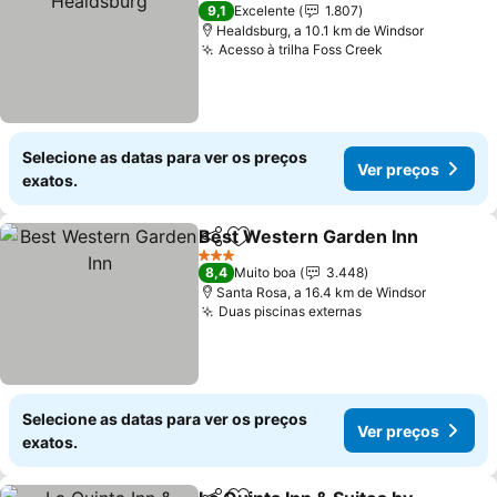
3 Estrelas
9,1
Excelente
1.807
Healdsburg, a 10.1 km de Windsor
Acesso à trilha Foss Creek
Ver preços
Selecione as datas para ver os preços
Ver preços
exatos.
Best Western Garden Inn
Partilhar
Adicionar aos favoritos
3 Estrelas
8,4
Muito boa
3.448
Santa Rosa, a 16.4 km de Windsor
Duas piscinas externas
Ver preços
Selecione as datas para ver os preços
Ver preços
exatos.