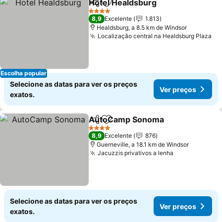
Hotel Healdsburg
Partilhar
Adicionar aos favoritos
Ver preç
4 Estrelas
8,9
Excelente
1.813
Healdsburg, a 8.5 km de Windsor
Localização central na Healdsburg Plaza
Ve
Escolha popular
Selecione as datas para ver os preços
Ver preços
exatos.
AutoCamp Sonoma
Partilhar
Adicionar aos favoritos
Ver pr
4 Estrelas
8,9
Excelente
876
Guerneville, a 18.1 km de Windsor
Jacuzzis privativos a lenha
Ver preços
Selecione as datas para ver os preços
Ver preços
exatos.