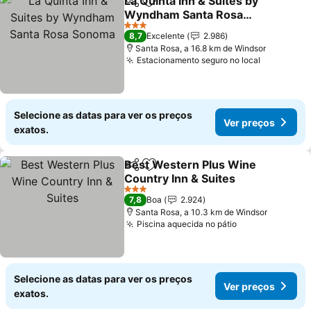
La Quinta Inn & Suites by
Partilhar
Adicionar aos favoritos
Wyndham Santa Rosa
Sonoma
Ver preços
3 Estrelas
8,7
Excelente
2.986
Santa Rosa, a 16.8 km de Windsor
Estacionamento seguro no local
Ver preço
Selecione as datas para ver os preços
Ver preços
exatos.
Best Western Plus Wine
Partilhar
Adicionar aos favoritos
Country Inn & Suites
Ver preços
3 Estrelas
7,8
Boa
2.924
Santa Rosa, a 10.3 km de Windsor
Piscina aquecida no pátio
Ver preços
Selecione as datas para ver os preços
Ver preços
exatos.