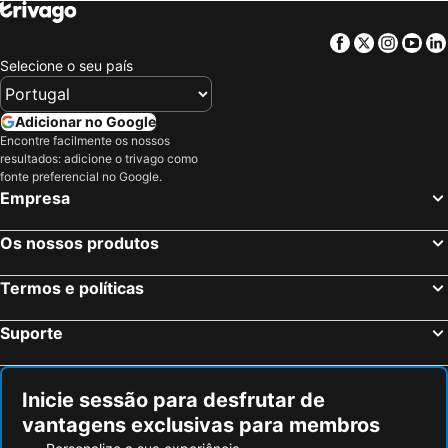
Facebook
Twitter
Insta
Yo
Selecione o seu país
Adicionar no Google
Encontre facilmente os nossos
resultados: adicione o trivago como
fonte preferencial no Google.
Empresa
Os nossos produtos
Termos e políticas
Suporte
Inicie sessão para desfrutar de
vantagens exclusivas para membros