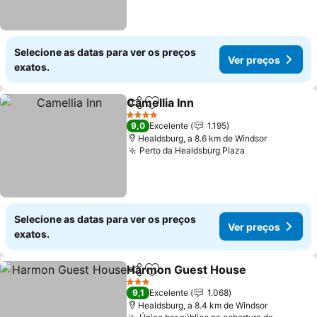
Selecione as datas para ver os preços
Ver preços
exatos.
Camellia Inn
Partilhar
Adicionar aos favoritos
Ver preços
4 Estrelas
9,0
Excelente
1.195
Healdsburg, a 8.6 km de Windsor
Perto da Healdsburg Plaza
Ver preços
Selecione as datas para ver os preços
Ver preços
exatos.
Harmon Guest House
Partilhar
Adicionar aos favoritos
Ver 
3 Estrelas
9,1
Excelente
1.068
Healdsburg, a 8.4 km de Windsor