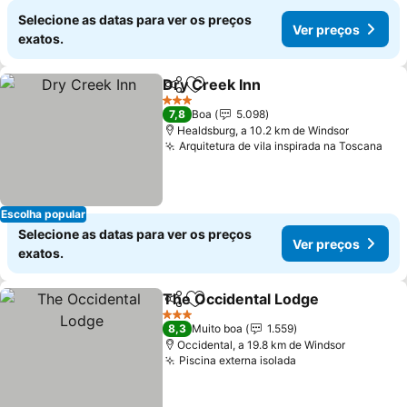
Selecione as datas para ver os preços
Ver preços
exatos.
Dry Creek Inn
Partilhar
Adicionar aos favoritos
Ver preços
3 Estrelas
7,8
Boa
5.098
Healdsburg, a 10.2 km de Windsor
Arquitetura de vila inspirada na Toscana
Ver
Escolha popular
Selecione as datas para ver os preços
Ver preços
exatos.
The Occidental Lodge
Partilhar
Adicionar aos favoritos
Ver 
3 Estrelas
8,3
Muito boa
1.559
Occidental, a 19.8 km de Windsor
Piscina externa isolada
Ver preços