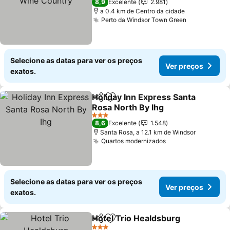
8,9
Excelente
2.981
a 0.4 km de Centro da cidade
Perto da Windsor Town Green
Ver preços
Selecione as datas para ver os preços
Ver preços
exatos.
Holiday Inn Express Santa
Partilhar
Adicionar aos favoritos
Rosa North By Ihg
Ver preços
3 Estrelas
8,6
Excelente
1.548
Santa Rosa, a 12.1 km de Windsor
Quartos modernizados
Ver preços
Selecione as datas para ver os preços
Ver preços
exatos.
Hotel Trio Healdsburg
Partilhar
Adicionar aos favoritos
Ver 