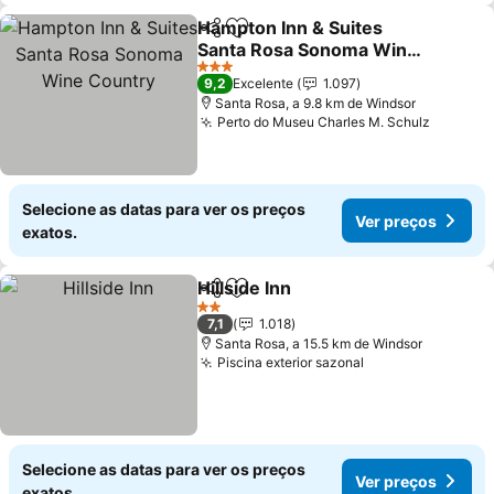
Hampton Inn & Suites
Partilhar
Adicionar aos favoritos
Santa Rosa Sonoma Wine
Country
Ver preços
3 Estrelas
9,2
Excelente
1.097
Santa Rosa, a 9.8 km de Windsor
Perto do Museu Charles M. Schulz
Ver pre
Selecione as datas para ver os preços
Ver preços
exatos.
Hillside Inn
Partilhar
Adicionar aos favoritos
Ver preços
2 Estrelas
7,1
1.018
Santa Rosa, a 15.5 km de Windsor
Piscina exterior sazonal
Ver preços
Selecione as datas para ver os preços
Ver preços
exatos.