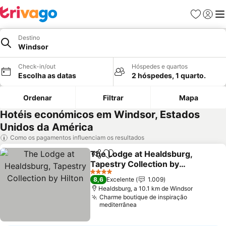
Favoritos
Iniciar
Me
Destino
Windsor
Check-in/out
Hóspedes e quartos
Escolha as datas
2 hóspedes, 1 quarto.
Ordenar
Filtrar
Mapa
Hotéis económicos em Windsor, Estados
Unidos da América
Como os pagamentos influenciam os resultados
The Lodge at Healdsburg,
Partilhar
Adicionar aos favoritos
Tapestry Collection by
Hilton
Ver preços
4 Estrelas
8,6
Excelente
1.009
Healdsburg, a 10.1 km de Windsor
Charme boutique de inspiração
mediterrânea