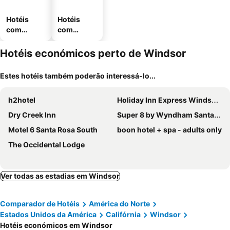
Hotéis
Hotéis
com
com
piscinas
estaciona
mento
Hotéis económicos perto de Windsor
Estes hotéis também poderão interessá-lo...
h2hotel
Holiday Inn Express Windsor Sonoma Wine Country By Ihg
Dry Creek Inn
Super 8 by Wyndham Santa Rosa North
Motel 6 Santa Rosa South
boon hotel + spa - adults only
The Occidental Lodge
Ver todas as estadias em Windsor
Comparador de Hotéis
América do Norte
Estados Unidos da América
Califórnia
Windsor
Hotéis económicos em Windsor