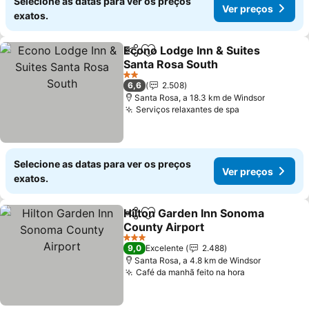
Selecione as datas para ver os preços
Ver preços
exatos.
Econo Lodge Inn & Suites
Partilhar
Adicionar aos favoritos
Santa Rosa South
Ver preços
2 Estrelas
6,6
2.508
Santa Rosa, a 18.3 km de Windsor
Serviços relaxantes de spa
Ver preços
Selecione as datas para ver os preços
Ver preços
exatos.
Hilton Garden Inn Sonoma
Partilhar
Adicionar aos favoritos
County Airport
Ver preços
3 Estrelas
9,0
Excelente
2.488
Santa Rosa, a 4.8 km de Windsor
Café da manhã feito na hora
Ver preços