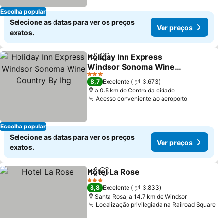
Escolha popular
Selecione as datas para ver os preços
Ver preços
exatos.
Holiday Inn Express
Partilhar
Adicionar aos favoritos
Windsor Sonoma Wine
Country By Ihg
Ver preços
3 Estrelas
8,7
Excelente
3.673
a 0.5 km de Centro da cidade
Acesso conveniente ao aeroporto
Ver pre
Escolha popular
Selecione as datas para ver os preços
Ver preços
exatos.
Hotel La Rose
Partilhar
Adicionar aos favoritos
Ver preços
3 Estrelas
8,8
Excelente
3.833
Santa Rosa, a 14.7 km de Windsor
Localização privilegiada na Railroad Square