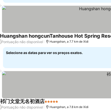
Huangshan hongcunTanhouse Hot Spring Res
Pontuação não disponível
/
Huangshan, a 7.7 km de Xidi
Selecione as datas para ver os preços exatos.
祁门文堂无名初酒店
5 Estrelas
Ver preços
Pontuação não disponível
/
Huangshan, a 7.8 km de Xidi