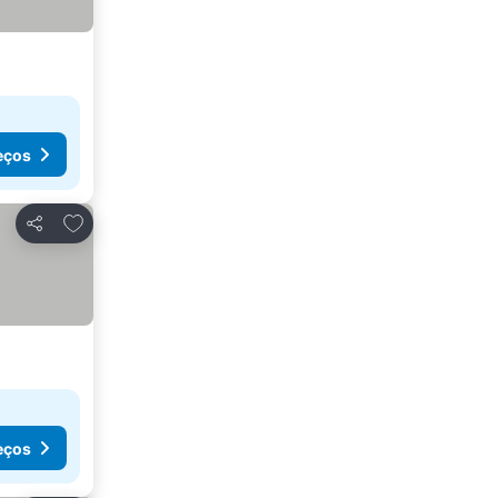
eços
Adicionar aos favoritos
Partilhar
eços