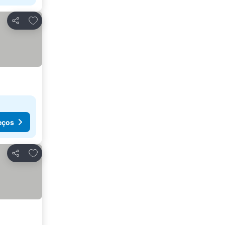
Adicionar aos favoritos
Partilhar
eços
Adicionar aos favoritos
Partilhar