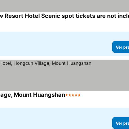
esort Hotel Scenic spot tickets are not inc
Ver pr
llage, Mount Huangshan
5 Estrelas
Ver preços
Ver pr