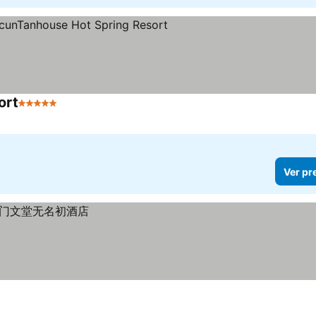
ort
5 Estrelas
Ver preços
Ver pr