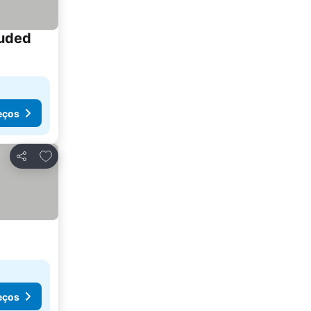
luded
eços
Adicionar aos favoritos
Partilhar
eços