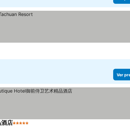
Ver pr
精品酒店
5 Estrelas
Ver preços