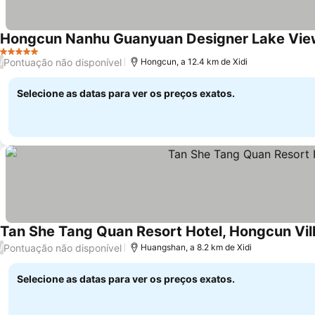
Hongcun Nanhu Guanyuan Designer Lake View R
5 Estrelas
Ver preços
Pontuação não disponível
/
Hongcun, a 12.4 km de Xidi
Selecione as datas para ver os preços exatos.
Tan She Tang Quan Resort Hotel, Hongcun Vi
Pontuação não disponível
/
Huangshan, a 8.2 km de Xidi
Selecione as datas para ver os preços exatos.