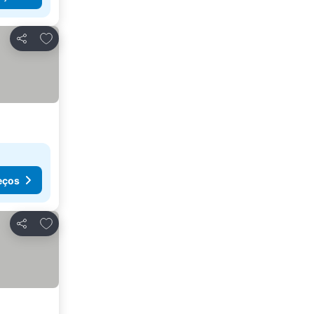
Adicionar aos favoritos
Partilhar
eços
Adicionar aos favoritos
Partilhar