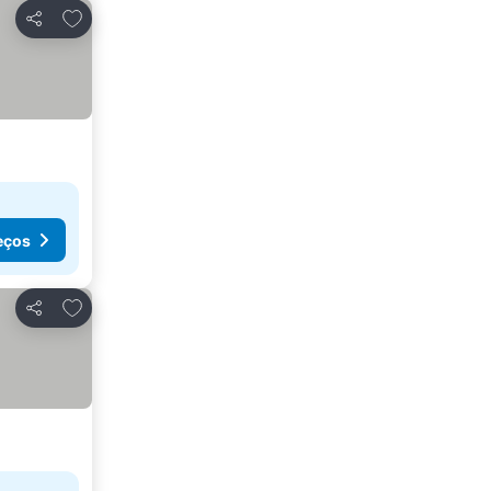
Adicionar aos favoritos
Partilhar
eços
Adicionar aos favoritos
Partilhar