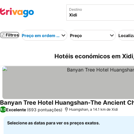
Destino
Filtros
Preço em ordem crescente
Preço
Localiz
Hotéis económicos em Xidi
Banyan Tree Hotel Huangshan-The Ancient Ch
Excelente
(693 pontuações)
9,0
Huangshan, a 14.1 km de Xidi
Selecione as datas para ver os preços exatos.