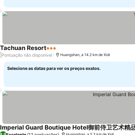
Tachuan Resort
3 Estrelas
Ver preços
Pontuação não disponível
/
Huangshan, a 14.2 km de Xidi
Selecione as datas para ver os preços exatos.
Imperial Guard Boutique Hotel御前侍卫艺术
Excelente
(12 pontuações)
8,9
Huangshan, a 5.3 km de Xidi