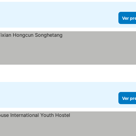
Ver pr
las
 preços
Ver pr