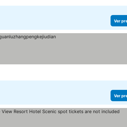
Ver pr
s
er preços
Ver pr