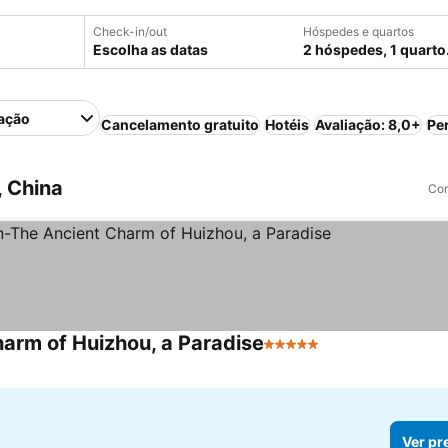
Check-in/out
Hóspedes e quartos
Escolha as datas
2 hóspedes, 1 quarto
ação
Cancelamento gratuito
Hotéis
Avaliação: 8,0+
Pe
, China
Com
arm of Huizhou, a Paradise
5 Estrelas
Ver preços
Ver pr