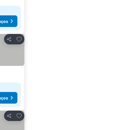
eços
Adicionar aos favoritos
Partilhar
eços
Adicionar aos favoritos
Partilhar