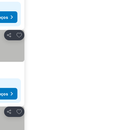
eços
Adicionar aos favoritos
Partilhar
eços
Adicionar aos favoritos
Partilhar