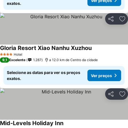
Ver preços
exatos.
Partilhar
Ad
Gloria Resort Xiao Nanhu Xuzhou
Hotel
4 Estrelas
9,1
Excelente
1.287
a 12.0 km de Centro da cidade
Selecione as datas para ver os preços
Ver preços
exatos.
Partilhar
Ad
Mid-Levels Holiday Inn