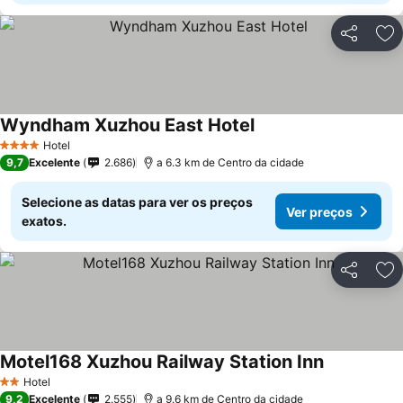
Partilhar
Ad
Wyndham Xuzhou East Hotel
Hotel
4 Estrelas
9,7
Excelente
2.686
a 6.3 km de Centro da cidade
Selecione as datas para ver os preços
Ver preços
exatos.
Partilhar
Ad
Motel168 Xuzhou Railway Station Inn
Hotel
2 Estrelas
9,2
Excelente
2.555
a 9.6 km de Centro da cidade