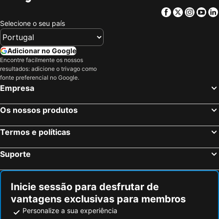
Facebook
Twitter
Insta
Yo
Selecione o seu país
Adicionar no Google
Encontre facilmente os nossos
resultados: adicione o trivago como
fonte preferencial no Google.
Empresa
Os nossos produtos
Termos e políticas
Suporte
Inicie sessão para desfrutar de
vantagens exclusivas para membros
Personalize a sua experiência