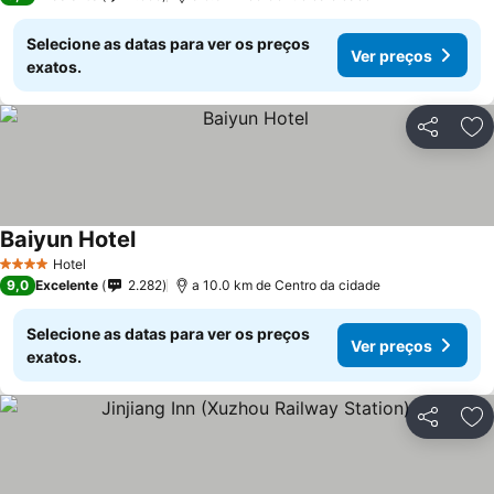
Selecione as datas para ver os preços
Ver preços
exatos.
Partilhar
Ad
Baiyun Hotel
Hotel
4 Estrelas
9,0
Excelente
2.282
a 10.0 km de Centro da cidade
Selecione as datas para ver os preços
Ver preços
exatos.
Partilhar
Ad