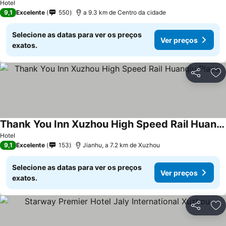
Hotel
9,1
Excelente
550
a 9.3 km de Centro da cidade
Selecione as datas para ver os preços
Ver preços
exatos.
Partilhar
Ad
Thank You Inn Xuzhou High Speed Rail Huanqiu Plaza
Hotel
9,1
Excelente
153
Jianhu, a 7.2 km de Xuzhou
Selecione as datas para ver os preços
Ver preços
exatos.
Partilhar
Ad