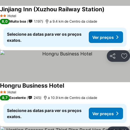
Jinjiang Inn (Xuzhou Railway Station)
Hotel
2 Estrelas
8,0
Muito boa
1.197
a 9.4 km de Centro da cidade
Selecione as datas para ver os preços
Ver preços
exatos.
Partilhar
Ad
Hongru Business Hotel
Hotel
2 Estrelas
8,7
Excelente
245
a 10.9 km de Centro da cidade
Selecione as datas para ver os preços
Ver preços
exatos.