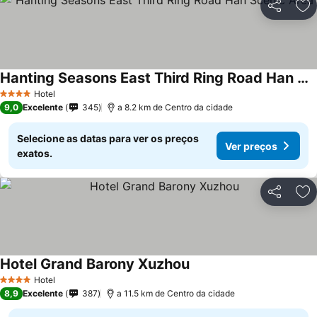
Partilhar
Ad
Hanting Seasons East Third Ring Road Han Scenic Area
Hotel
4 Estrelas
9,0
Excelente
345
a 8.2 km de Centro da cidade
Selecione as datas para ver os preços
Ver preços
exatos.
Partilhar
Ad
Hotel Grand Barony Xuzhou
Hotel
4 Estrelas
8,9
Excelente
387
a 11.5 km de Centro da cidade