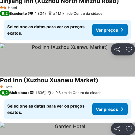
Jinjiang Inn (Xuzhou North Minzhu Road)
Hotel
2 Estrelas
9,2
Excelente
1.334
a 11.1 km de Centro da cidade
Selecione as datas para ver os preços
Ver preços
exatos.
Partilhar
Ad
Pod Inn (Xuzhou Xuanwu Market)
Hotel
1 Estrelas
8,2
Muito boa
1.636
a 9.8 km de Centro da cidade
Selecione as datas para ver os preços
Ver preços
exatos.
Partilhar
Ad