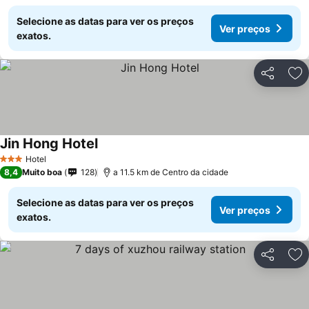
Selecione as datas para ver os preços
Ver preços
exatos.
Partilhar
Ad
Jin Hong Hotel
Hotel
3 Estrelas
8,4
Muito boa
128
a 11.5 km de Centro da cidade
Selecione as datas para ver os preços
Ver preços
exatos.
Partilhar
Ad