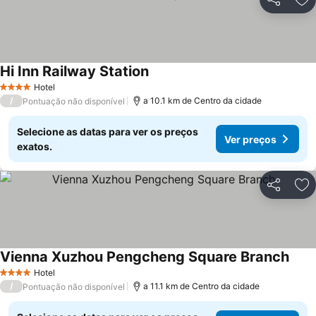
Partilhar
Ad
Hi Inn Railway Station
Hotel
4 Estrelas
/
a 10.1 km de Centro da cidade
Pontuação não disponível
Selecione as datas para ver os preços
Ver preços
exatos.
Partilhar
Ad
Vienna Xuzhou Pengcheng Square Branch
Hotel
4 Estrelas
/
a 11.1 km de Centro da cidade
Pontuação não disponível