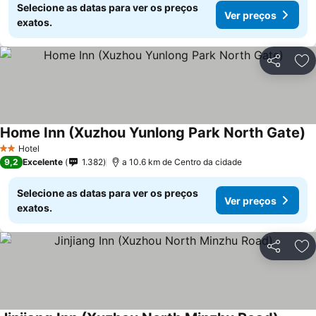
Selecione as datas para ver os preços
Ver preços
exatos.
Partilhar
Ad
Home Inn (Xuzhou Yunlong Park North Gate)
Hotel
2 Estrelas
9,2
Excelente
1.382
a 10.6 km de Centro da cidade
Selecione as datas para ver os preços
Ver preços
exatos.
Partilhar
Ad