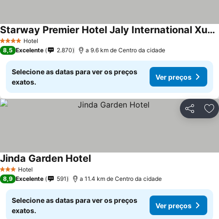
Starway Premier Hotel Jaly International Xuzhou
Hotel
4 Estrelas
8,5
Excelente
2.870
a 9.6 km de Centro da cidade
Selecione as datas para ver os preços
Ver preços
exatos.
Partilhar
Ad
Jinda Garden Hotel
Hotel
3 Estrelas
8,9
Excelente
591
a 11.4 km de Centro da cidade
Selecione as datas para ver os preços
Ver preços
exatos.