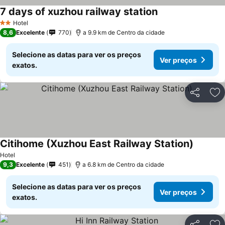
7 days of xuzhou railway station
Hotel
2 Estrelas
8,6
Excelente
770
a 9.9 km de Centro da cidade
Selecione as datas para ver os preços
Ver preços
exatos.
Partilhar
Ad
Citihome (Xuzhou East Railway Station)
Hotel
9,3
Excelente
451
a 6.8 km de Centro da cidade
Selecione as datas para ver os preços
Ver preços
exatos.