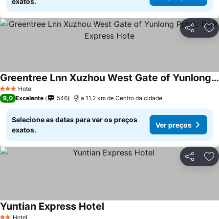
exatos.
Partilhar
Ad
Greentree Lnn Xuzhou West Gate of Yunlong Public Park Express Hote
Hotel
3 Estrelas
9,0
Excelente
546
a 11.2 km de Centro da cidade
Selecione as datas para ver os preços
Ver preços
exatos.
Partilhar
Ad
Yuntian Express Hotel
Hotel