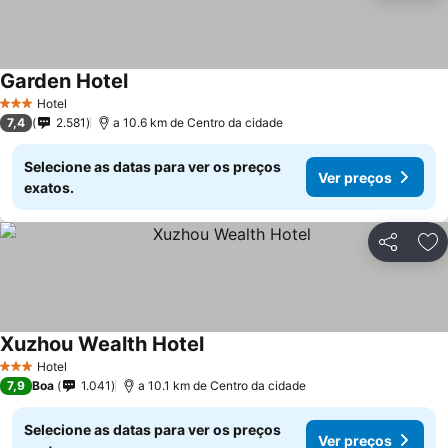
Garden Hotel
Hotel
3 Estrelas
7,4
2.581
a 10.6 km de Centro da cidade
Selecione as datas para ver os preços
Ver preços
exatos.
Partilhar
Ad
Xuzhou Wealth Hotel
Hotel
3 Estrelas
7,9
Boa
1.041
a 10.1 km de Centro da cidade
Selecione as datas para ver os preços
Ver preços