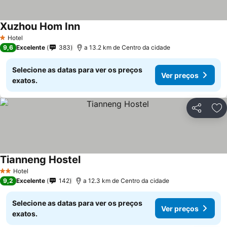
Xuzhou Hom Inn
Hotel
1 Estrelas
9,6
Excelente
383
a 13.2 km de Centro da cidade
Selecione as datas para ver os preços
Ver preços
exatos.
Partilhar
Ad
Tianneng Hostel
Hotel
2 Estrelas
9,2
Excelente
142
a 12.3 km de Centro da cidade
Selecione as datas para ver os preços
Ver preços
exatos.