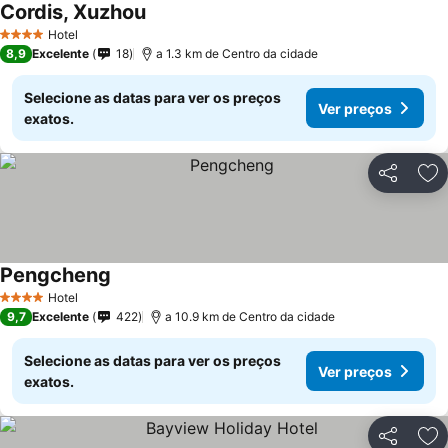
Cordis, Xuzhou
Hotel
4 Estrelas
8,9
Excelente
18
a 1.3 km de Centro da cidade
Selecione as datas para ver os preços
Ver preços
exatos.
Partilhar
Ad
Pengcheng
Hotel
4 Estrelas
9,7
Excelente
422
a 10.9 km de Centro da cidade
Selecione as datas para ver os preços
Ver preços
exatos.
Partilhar
Ad