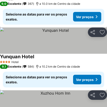
2 Estrelas
9,0
Excelente
367
a 10.0 km de Centro da cidade
Selecione as datas para ver os preços
Ver preços
exatos.
Partilhar
Ad
Yunquan Hotel
Hotel
4 Estrelas
9,1
Excelente
584
a 10.2 km de Centro da cidade
Selecione as datas para ver os preços
Ver preços
exatos.
Partilhar
Ad