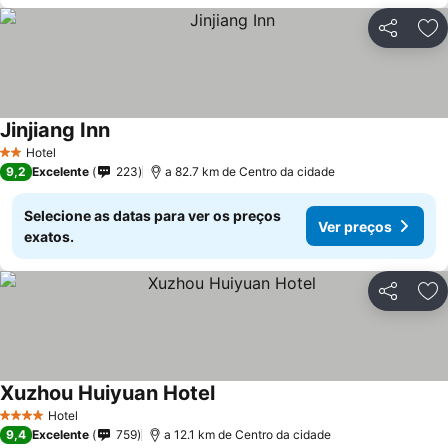
Partilhar
Ad
Jinjiang Inn
Hotel
2 Estrelas
9,2
Excelente
223
a 82.7 km de Centro da cidade
Selecione as datas para ver os preços
Ver preços
exatos.
Partilhar
Ad
Xuzhou Huiyuan Hotel
Hotel
4 Estrelas
9,4
Excelente
759
a 12.1 km de Centro da cidade