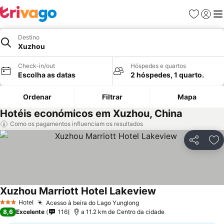
Favoritos
Iniciar
Me
Destino
Xuzhou
Check-in/out
Hóspedes e quartos
Escolha as datas
2 hóspedes, 1 quarto.
Ordenar
Filtrar
Mapa
Hotéis económicos em Xuzhou, China
Como os pagamentos influenciam os resultados
Partilhar
Ad
Xuzhou Marriott Hotel Lakeview
Hotel
Acesso à beira do Lago Yunglong
3 Estrelas
8,6
Excelente
116
a 11.2 km de Centro da cidade