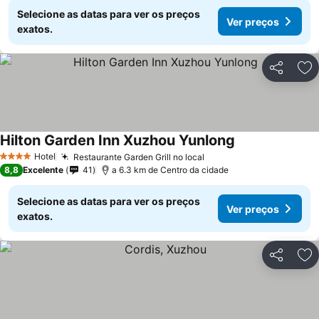
Selecione as datas para ver os preços
Ver preços
exatos.
Partilhar
Ad
Hilton Garden Inn Xuzhou Yunlong
Hotel
Restaurante Garden Grill no local
4 Estrelas
8,8
Excelente
41
a 6.3 km de Centro da cidade
Selecione as datas para ver os preços
Ver preços
exatos.
Partilhar
Ad