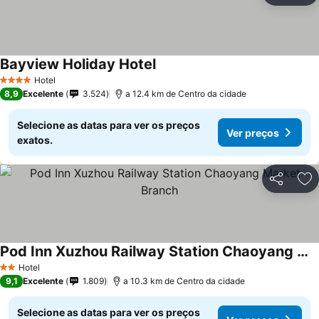
Bayview Holiday Hotel
Hotel
4 Estrelas
8,9
Excelente
3.524
a 12.4 km de Centro da cidade
Selecione as datas para ver os preços
Ver preços
exatos.
Partilhar
Ad
Pod Inn Xuzhou Railway Station Chaoyang Market Branch
Hotel
2 Estrelas
9,1
Excelente
1.809
a 10.3 km de Centro da cidade
Selecione as datas para ver os preços