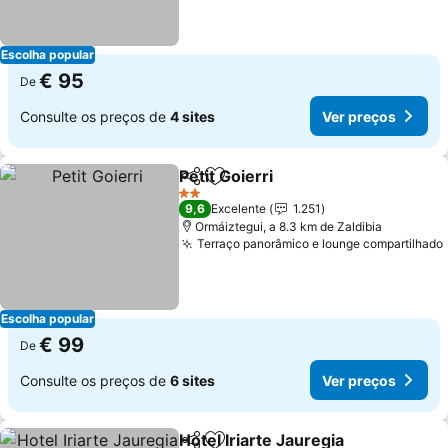
Escolha popular
€ 95
De
Consulte os preços de
4 sites
Ver preços
Petit Goierri
Partilhar
Adicionar aos favoritos
Ver preços
2 Estrelas
9,6
Excelente
1.251
Ormáiztegui, a 8.3 km de Zaldibia
Terraço panorâmico e lounge compartilhado
Escolha popular
€ 99
De
Consulte os preços de
6 sites
Ver preços
Hotel Iriarte Jauregia