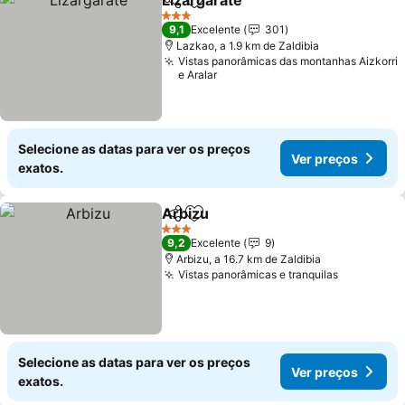
Lizargarate
Partilhar
Adicionar aos favoritos
Ver preços
3 Estrelas
9,1
Excelente
301
Lazkao, a 1.9 km de Zaldibia
Vistas panorâmicas das montanhas Aizkorri
e Aralar
Selecione as datas para ver os preços
Ver preços
exatos.
Arbizu
Partilhar
Adicionar aos favoritos
Ver preços
3 Estrelas
9,2
Excelente
9
Arbizu, a 16.7 km de Zaldibia
Vistas panorâmicas e tranquilas
Ver preço
Selecione as datas para ver os preços
Ver preços
exatos.