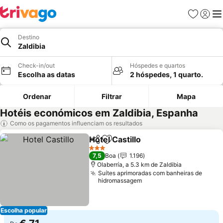
Favoritos
Iniciar
Me
Destino
Zaldibia
Check-in/out
Hóspedes e quartos
Escolha as datas
2 hóspedes, 1 quarto.
Ordenar
Filtrar
Mapa
Hotéis económicos em Zaldibia, Espanha
Como os pagamentos influenciam os resultados
Hotel Castillo
Partilhar
Adicionar aos favoritos
Ver preços
3 Estrelas
7,5
Boa
1.196
Olaberría, a 5.3 km de Zaldibia
Suítes aprimoradas com banheiras de
hidromassagem
Escolha popular