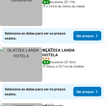
3 Estrelas
9,2
Excelente
178
a 2.6 km de Centro da cidade
Selecione as datas para ver os preços
Ver preços
exatos.
OLATZEA LANDA
Partilhar
Adicionar aos favoritos
HOTELA
Ver preços
3 Estrelas
8,6
Excelente
604
Arbizu, a 16.7 km de Zaldibia
Selecione as datas para ver os preços
Ver preços
exatos.