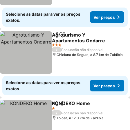
Selecione as datas para ver os preços
Ver preços
exatos.
Agroturismo Y
Partilhar
Adicionar aos favoritos
Apartamentos Ondarre
Ver preços
3 Estrelas
/
Pontuação não disponível
Chiclana de Segura, a 8.7 km de Zaldibia
Selecione as datas para ver os preços
Ver preços
exatos.
KONDEKO Home
Partilhar
Adicionar aos favoritos
Ver preço
1 Estrelas
/
Pontuação não disponível
Tolosa, a 12.0 km de Zaldibia