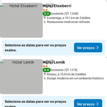
Hotel Etxeberri
Partilhar
Adicionar aos favoritos
Ver preços
2 Estrelas
9,0
Excelente
1.348
Zumárraga, a 15.1 km de Zaldibia
Restaurante tradicional refinado
Ver preç
Selecione as datas para ver os preços
Ver preços
exatos.
Hotel Lemik
Partilhar
Adicionar aos favoritos
Ver preços
2 Estrelas
8,8
Excelente
1.179
Altsasu, a 15.9 km de Zaldibia
Design moderno em um ambiente histórico
V
Selecione as datas para ver os preços
Ver preços
exatos.