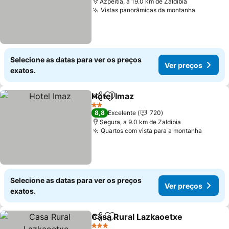
Azpeitia, a 19.0 km de Zaldibia
Vistas panorâmicas da montanha
Ver preç
Selecione as datas para ver os preços
Ver preços
exatos.
Hotel Imaz
Partilhar
Adicionar aos favoritos
Ver preços
2 Estrelas
8,8
Excelente
720
Segura, a 9.0 km de Zaldibia
Quartos com vista para a montanha
Ver pr
Selecione as datas para ver os preços
Ver preços
exatos.
Casa Rural Lazkaoetxe
Partilhar
Adicionar aos favoritos
Ver