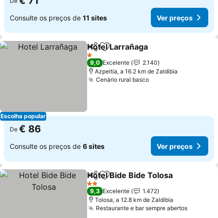
€ 71
De
Consulte os preços de
11 sites
Ver preços
Hotel Larrañaga
Partilhar
Adicionar aos favoritos
Ver preço
1 Estrelas
9,0
Excelente
2.140
Azpeitia, a 16.2 km de Zaldibia
Cenário rural basco
Ver preços
Escolha popular
€ 86
De
Consulte os preços de
6 sites
Ver preços
Hotel Bide Bide Tolosa
Partilhar
Adicionar aos favoritos
Ver
2 Estrelas
9,3
Excelente
1.472
Tolosa, a 12.8 km de Zaldibia
Restaurante e bar sempre abertos
Ver pre