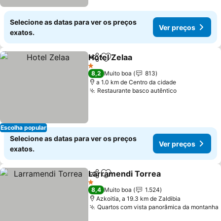
Selecione as datas para ver os preços
Ver preços
exatos.
Hotel Zelaa
Partilhar
Adicionar aos favoritos
Ver preços
1 Estrelas
8,2
Muito boa
813
a 1.0 km de Centro da cidade
Restaurante basco autêntico
Ver preços
Escolha popular
Selecione as datas para ver os preços
Ver preços
exatos.
Larramendi Torrea
Partilhar
Adicionar aos favoritos
Ver pre
1 Estrelas
8,4
Muito boa
1.524
Azkoitia, a 19.3 km de Zaldibia
Quartos com vista panorâmica da montanha