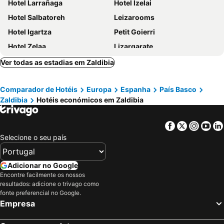
Hotel Larrañaga
Hotel Izelai
Hotel Salbatoreh
Leizarooms
Hotel Igartza
Petit Goierri
Hotel Zelaa
Lizargarate
Hotel Ordizia
Hotel Bide Bide Tolosa
Ver todas as estadias em Zaldibia
Hotel Lemik
Baiolei
Comparador de Hotéis
Europa
Espanha
País Basco
Hotel Dolarea
Hotel Imaz
Zaldibia
Hotéis económicos em Zaldibia
Hotel Iriarte Jauregia
Hostal San Juan Oyarbide Tolosa
Hotel Etxeberri
Hotel Restaurante Irubide
Facebook
Twitter
Insta
Yo
Hotel Loiola
Casa Rural Lazkaoetxe
Selecione o seu país
Hotel Beasain
Altzoko Ostatua
Valcarce Urbasa
Arrupe
Adicionar no Google
Encontre facilmente os nossos
Larramendi Torrea
resultados: adicione o trivago como
fonte preferencial no Google.
Empresa