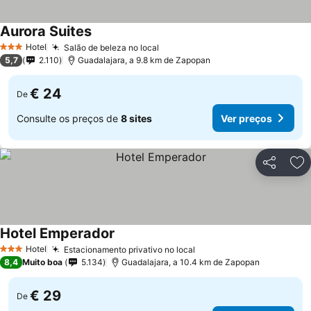
Aurora Suites
Hotel
Salão de beleza no local
3 Estrelas
5,7
2.110
Guadalajara, a 9.8 km de Zapopan
€ 24
De
Consulte os preços de
8 sites
Ver preços
Partilhar
Ad
Hotel Emperador
Hotel
Estacionamento privativo no local
3 Estrelas
8,4
Muito boa
5.134
Guadalajara, a 10.4 km de Zapopan
€ 29
De