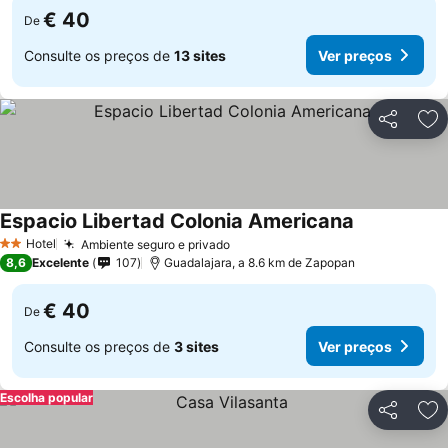
€ 40
De
Consulte os preços de
13 sites
Ver preços
Partilhar
Ad
Espacio Libertad Colonia Americana
Hotel
Ambiente seguro e privado
2 Estrelas
8,6
Excelente
107
Guadalajara, a 8.6 km de Zapopan
€ 40
De
Consulte os preços de
3 sites
Ver preços
Escolha popular
Partilhar
Ad