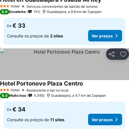
Hotel
Serviços convenientes de balcão de turismo
3 Estrelas
8,6
Excelente
151
Guadalajara, a 9.8 km de Zapopan
€ 33
De
Consulte os preços de
2 sites
Ver preços
Partilhar
Ad
Hotel Portonovo Plaza Centro
Hotel
Restaurante e bar no local
3 Estrelas
8,0
Muito boa
4.095
Guadalajara, a 9.7 km de Zapopan
€ 34
De
Consulte os preços de
11 sites
Ver preços