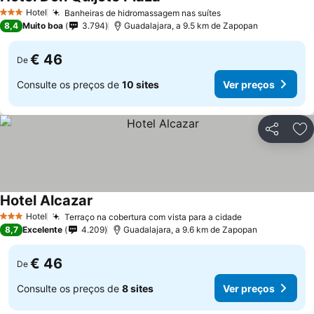
Hotel
Banheiras de hidromassagem nas suítes
3 Estrelas
8,4
Muito boa
3.794
Guadalajara, a 9.5 km de Zapopan
€ 46
De
Consulte os preços de
10 sites
Ver preços
Partilhar
Ad
Hotel Alcazar
Hotel
Terraço na cobertura com vista para a cidade
3 Estrelas
8,7
Excelente
4.209
Guadalajara, a 9.6 km de Zapopan
€ 46
De
Consulte os preços de
8 sites
Ver preços