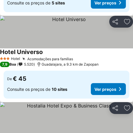
Consulte os preços de
5 sites
Ver preços
Partilhar
Ad
Hotel Universo
Hotel
Acomodações para famílias
3 Estrelas
7,9
Boa
5.520
Guadalajara, a 9.3 km de Zapopan
€ 45
De
Consulte os preços de
10 sites
Ver preços
Partilhar
Ad