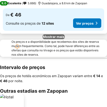
4 Estrelas
9,0
Excelente
5.666
Guadalajara, a 8.6 km de Zapopan
€ 46
De
Consulte os preços de
12 sites
Ver preços
Mostrar mais
Os preços e a disponibilidade que recebemos dos sites de reserva
mudam frequentemente. Como tal, pode haver diferenças entre as
ofertas que consulta no trivago e os preços que estão disponíveis
nos sites de reserva.
Intervalo de preços
Os preços de hotéis económicos em Zapopan variam entre
‎€ 14
e
‎€ 46
por noite.
Outras estadias em Zapopan