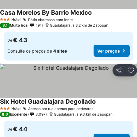
Casa Morelos By Barrio Mexico
Hotel
Pátio charmoso com fonte
3 Estrelas
8,1
Muito boa
191
Guadalajara, a 8.2 km de Zapopan
€ 43
De
Consulte os preços de
4 sites
Ver preços
Partilhar
Ad
Six Hotel Guadalajara Degollado
Hotel
Acesso por rua apenas para pedestres
3 Estrelas
8,6
Excelente
3.097
Guadalajara, a 9.3 km de Zapopan
€ 44
De