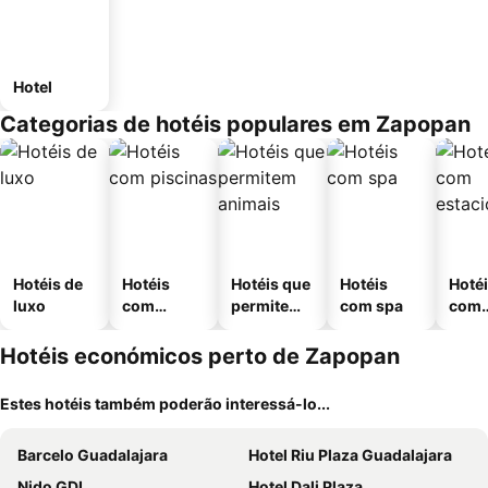
Hotel
Categorias de hotéis populares em Zapopan
Hotéis de
Hotéis
Hotéis que
Hotéis
Hoté
luxo
com
permitem
com spa
com
piscinas
animais
esta
ment
Hotéis económicos perto de Zapopan
Estes hotéis também poderão interessá-lo...
Barcelo Guadalajara
Hotel Riu Plaza Guadalajara
Nido GDL
Hotel Dali Plaza