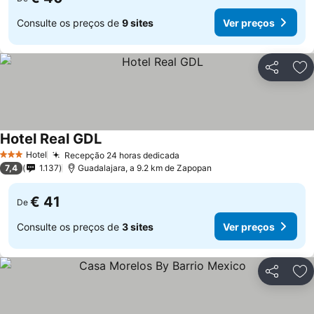
Consulte os preços de
9 sites
Ver preços
Partilhar
Ad
Hotel Real GDL
Hotel
Recepção 24 horas dedicada
3 Estrelas
7,4
1.137
Guadalajara, a 9.2 km de Zapopan
€ 41
De
Consulte os preços de
3 sites
Ver preços
Partilhar
Ad