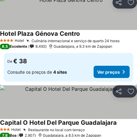
Partilhar
Ad
Hotel Plaza Génova Centro
Hotel
Culinária internacional e serviço de quarto 24 horas
4 Estrelas
8,5
Excelente
8.492
Guadalajara, a 9.3 km de Zapopan
€ 38
De
Consulte os preços de
4 sites
Ver preços
Partilhar
Ad
Capital O Hotel Del Parque Guadalajara
Hotel
Restaurante no local com terraço
3 Estrelas
7,8
Boa
2.907
Guadalajara, a 8.5 km de Zapopan