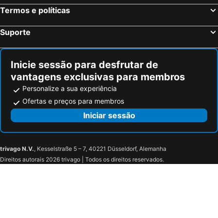
Six Hotel Guadalajara Degollado
Aranzazu Centro Historico
Termos e políticas
Hotel Aranzazú Eco
Intercontinental Hotels Presidente Guadalajara By Ihg
Suporte
Gran Galerias Plaza
Holiday Inn Guadalajara Expo By Ihg
Hotel Puerta Del Sol
Inicie sessão para desfrutar de
vantagens exclusivas para membros
Personalize a sua experiência
Ofertas e preços para membros
Iniciar sessão
trivago N.V.
, Kesselstraße 5 – 7, 40221 Düsseldorf, Alemanha
Direitos autorais 2026 trivago | Todos os direitos reservados.