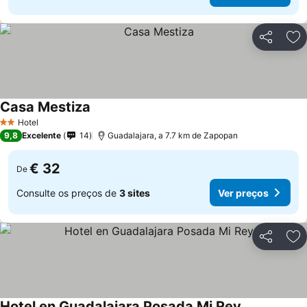
Partilhar
Ad
Casa Mestiza
Hotel
2 Estrelas
9,8
Excelente
14
Guadalajara, a 7.7 km de Zapopan
€ 32
De
Consulte os preços de
3 sites
Ver preços
Partilhar
Ad
Hotel en Guadalajara Posada Mi Rey