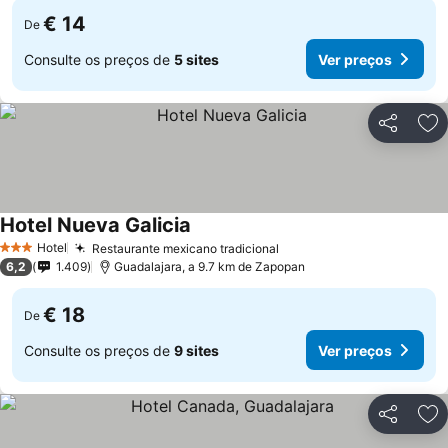
€ 14
De
Consulte os preços de
5 sites
Ver preços
Partilhar
Ad
Hotel Nueva Galicia
Hotel
Restaurante mexicano tradicional
3 Estrelas
6,2
1.409
Guadalajara, a 9.7 km de Zapopan
€ 18
De
Consulte os preços de
9 sites
Ver preços
Partilhar
Ad