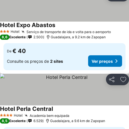
Hotel Expo Abastos
Hotel
Serviço de transporte de ida e volta para o aeroporto
3 Estrelas
8,6
Excelente
2.500
Guadalajara, a 9.2 km de Zapopan
€ 40
De
Consulte os preços de
2 sites
Ver preços
Partilhar
Ad
Hotel Perla Central
Hotel
Academia bem equipada
4 Estrelas
8,5
Excelente
6.529
Guadalajara, a 9.6 km de Zapopan