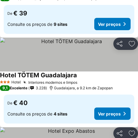
€ 39
De
Consulte os preços de
9 sites
Ver preços
Partilhar
Ad
Hotel TÖTEM Guadalajara
Hotel
Interiores modernos e limpos
3 Estrelas
9,1
Excelente
3.228
Guadalajara, a 9.2 km de Zapopan
€ 40
De
Consulte os preços de
4 sites
Ver preços
Partilhar
Ad