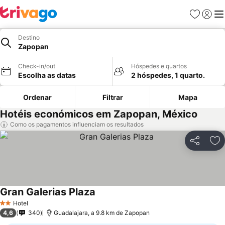
Favoritos
Iniciar
Me
Destino
Zapopan
Check-in/out
Hóspedes e quartos
Escolha as datas
2 hóspedes, 1 quarto.
Ordenar
Filtrar
Mapa
Hotéis económicos em Zapopan, México
Como os pagamentos influenciam os resultados
Partilhar
Ad
Gran Galerias Plaza
Hotel
2 Estrelas
4,6
340
Guadalajara, a 9.8 km de Zapopan