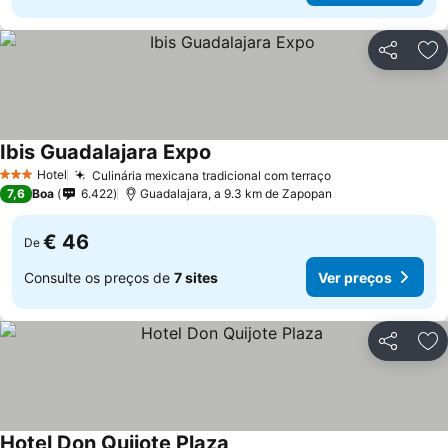
Partilhar
Ad
Ibis Guadalajara Expo
Hotel
Culinária mexicana tradicional com terraço
3 Estrelas
7,6
Boa
6.422
Guadalajara, a 9.3 km de Zapopan
€ 46
De
Consulte os preços de
7 sites
Ver preços
Partilhar
Ad
Hotel Don Quijote Plaza