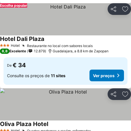
Escolha popular
Partilhar
Ad
Hotel Dali Plaza
Hotel
Restaurante no local com sabores locais
3 Estrelas
8,8
Excelente
12.879
Guadalajara, a 8.8 km de Zapopan
€ 34
De
Consulte os preços de
11 sites
Ver preços
Partilhar
Ad
Oliva Plaza Hotel
Hotel
Quartos modernos e recém-reformados