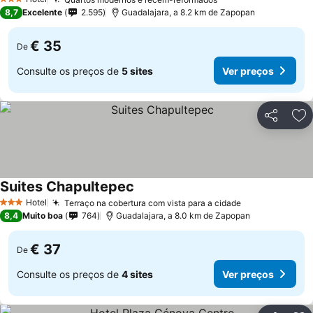
3 Estrelas
8,7
Excelente
2.595
Guadalajara, a 8.2 km de Zapopan
€ 35
De
Consulte os preços de
5 sites
Ver preços
Partilhar
Ad
Suites Chapultepec
Hotel
Terraço na cobertura com vista para a cidade
3 Estrelas
8,4
Muito boa
764
Guadalajara, a 8.0 km de Zapopan
€ 37
De
Consulte os preços de
4 sites
Ver preços