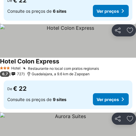
€ 22
De
Consulte os preços de
6 sites
Ver preços
Partilhar
Ad
Hotel Colon Express
Hotel
Restaurante no local com pratos regionais
3 Estrelas
6,7
727
Guadalajara, a 9.6 km de Zapopan
€ 22
De
Consulte os preços de
9 sites
Ver preços
Partilhar
Ad