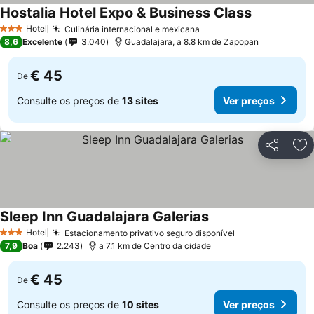
Hostalia Hotel Expo & Business Class
Hotel
Culinária internacional e mexicana
3 Estrelas
8,6
Excelente
3.040
Guadalajara, a 8.8 km de Zapopan
€ 45
De
Consulte os preços de
13 sites
Ver preços
Partilhar
Ad
Sleep Inn Guadalajara Galerias
Hotel
Estacionamento privativo seguro disponível
3 Estrelas
7,9
Boa
2.243
a 7.1 km de Centro da cidade
€ 45
De
Consulte os preços de
10 sites
Ver preços