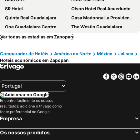
SR Hotel
Olson Hotel Real Acueducto
Quinta Real Guadalajara
Casa Madonna La Providence Hotel Boutique
One Guadalajara Centro
The Westin Guadalajara
Hotel Malibu
One Guadalajara Periferico Norte
Ver todas as estadias em Zapopan
Hyatt Regency Andares Guadalajara
Wyndham Garden Guadalajara Expo
Comparador de Hotéis
América do Norte
México
Jalisco
AC Hotel by Marriott Guadalajara Expo
Grand Fiesta Americana Guadalajara Country Club
Hotéis económicos em Zapopan
NH Collection Guadalajara Providencia
Hard Rock Hotel Guadalajara
Camino Real Guadalajara
Hotel Las Pergolas
Facebook
Twitter
Insta
Yo
Fiesta Americana - Guadalajara
Krystal Urban Guadalajara
Hotel Olá Chapultepec
Baruk Guadalajara Hotel de Autor
Adicionar no Google
Hotel Antré Chapultepec
Hotel Casino Plaza
Encontre facilmente os nossos
resultados: adicione o trivago como
Eco Hotel Guadalajara Expo
HVH by Yaxché
fonte preferencial no Google.
OYO Hotel Brazil,Guadalajara,Estadio Jalisco
Hotel Guadalajara Plaza Ejecutivo
Empresa
DoubleTree by Hilton Guadalajara Centro Historico
Expo Hotel Guadalajara
Os nossos produtos
Hotel Santiago de Compostela
Hotel Real Maestranza