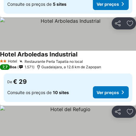
Consulte os preços de
5 sites
Ver preços
Partilhar
Ad
Hotel Arboledas Industrial
Hotel
Restaurante Perla Tapatia no local
2 Estrelas
7,7
Boa
1.571
Guadalajara, a 12.6 km de Zapopan
€ 29
De
Consulte os preços de
10 sites
Ver preços
Partilhar
Ad