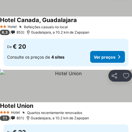
Hotel Canada, Guadalajara
Hotel
Refeições casuais no local
2 Estrelas
6,3
853
Guadalajara, a 10.2 km de Zapopan
€ 20
De
Consulte os preços de
4 sites
Ver preços
Partilhar
Ad
Hotel Union
Hotel
Quartos recentemente renovados
3 Estrelas
7,1
801
Guadalajara, a 10.2 km de Zapopan