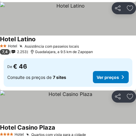
Partilhar
Ad
Hotel Latino
Hotel
Assistência com passeios locais
2 Estrelas
7,4
2.253
Guadalajara, a 9.5 km de Zapopan
€ 46
De
Consulte os preços de
7 sites
Ver preços
Partilhar
Ad
Hotel Casino Plaza
Hotel
Quartos com vista para a cidade