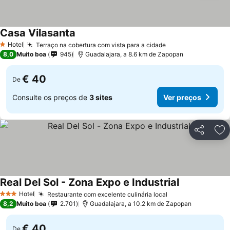
Casa Vilasanta
Hotel
Terraço na cobertura com vista para a cidade
1 Estrelas
8,0
Muito boa
945
Guadalajara, a 8.6 km de Zapopan
€ 40
De
Consulte os preços de
3 sites
Ver preços
Partilhar
Ad
Real Del Sol - Zona Expo e Industrial
Hotel
Restaurante com excelente culinária local
3 Estrelas
8,2
Muito boa
2.701
Guadalajara, a 10.2 km de Zapopan
€ 40
De