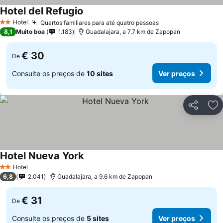
Hotel del Refugio
Hotel
Quartos familiares para até quatro pessoas
2 Estrelas
8,1
Muito boa
1.183
Guadalajara, a 7.7 km de Zapopan
€ 30
De
Consulte os preços de
10 sites
Ver preços
Partilhar
Ad
Hotel Nueva York
Hotel
2 Estrelas
6,8
2.041
Guadalajara, a 9.6 km de Zapopan
€ 31
De
Consulte os preços de
5 sites
Ver preços