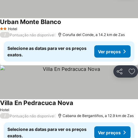
Urban Monte Blanco
Hotel
2 Estrelas
/
Coruña del Conde, a 14.2 km de Zas
Pontuação não disponível
Selecione as datas para ver os preços
Ver preços
exatos.
Partilhar
Ad
Villa En Pedracuca Nova
Hotel
/
Cabana de Bergantiños, a 12.9 km de Zas
Pontuação não disponível
Selecione as datas para ver os preços
Ver preços
exatos.