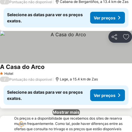
/
Cabana de Bergantiños, a 13.4 km de Zas
Pontuação não disponível
Selecione as datas para ver os preços
Ver preços
exatos.
Partilhar
Ad
A Casa do Arco
Hotel
1 Estrelas
/
Lage, a 15.4 km de Zas
Pontuação não disponível
Selecione as datas para ver os preços
Ver preços
exatos.
Mostrar mais
Os preços e a disponibilidade que recebemos dos sites de reserva
mudam frequentemente. Como tal, pode haver diferenças entre as
ofertas que consulta no trivago e os preços que estão disponíveis