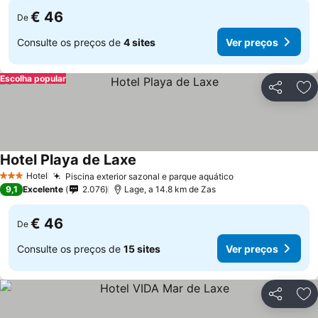
€ 46
De
Consulte os preços de
4 sites
Ver preços
Escolha popular
Partilhar
Ad
Hotel Playa de Laxe
Hotel
Piscina exterior sazonal e parque aquático
3 Estrelas
9,1
Excelente
2.076
Lage, a 14.8 km de Zas
€ 46
De
Consulte os preços de
15 sites
Ver preços
Partilhar
Ad