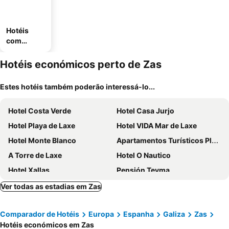
Hotéis
com
estaciona
mento
Hotéis económicos perto de Zas
Estes hotéis também poderão interessá-lo...
Hotel Costa Verde
Hotel Casa Jurjo
Hotel Playa de Laxe
Hotel VIDA Mar de Laxe
Hotel Monte Blanco
Apartamentos Turísticos Playa de Osmo
A Torre de Laxe
Hotel O Nautico
Hotel Xallas
Pensión Teyma
Pensión Plaza
O Camiño Fala Hotel
Ver todas as estadias em Zas
Hotel Rustico Casa Do Vento
Comparador de Hotéis
Europa
Espanha
Galiza
Zas
Hotéis económicos em Zas