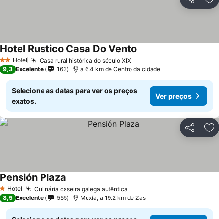
Partilhar
Ad
Hotel Rustico Casa Do Vento
Hotel
Casa rural histórica do século XIX
2 Estrelas
9,3
Excelente
163
a 6.4 km de Centro da cidade
Selecione as datas para ver os preços
Ver preços
exatos.
Partilhar
Ad
Pensión Plaza
Hotel
Culinária caseira galega autêntica
1 Estrelas
8,5
Excelente
555
Muxía, a 19.2 km de Zas