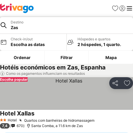
Favoritos
Iniciar
Me
Destino
Zas
Check-in/out
Hóspedes e quartos
Escolha as datas
2 hóspedes, 1 quarto.
Ordenar
Filtrar
Mapa
Hotéis económicos em Zas, Espanha
Como os pagamentos influenciam os resultados
Escolha popular
Partilhar
Ad
Hotel Xallas
Hotel
Quartos com banheiras de hidromassagem
2 Estrelas
7,4
670
Santa Comba, a 11.6 km de Zas