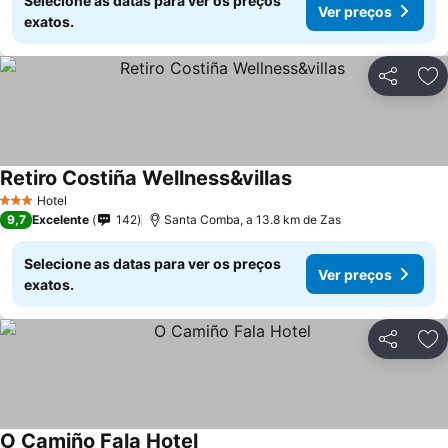
Selecione as datas para ver os preços
Ver preços
exatos.
Partilhar
Ad
Retiro Costiña Wellness&villas
Hotel
3 Estrelas
9,7
Excelente
142
Santa Comba, a 13.8 km de Zas
Selecione as datas para ver os preços
Ver preços
exatos.
Partilhar
Ad
O Camiño Fala Hotel