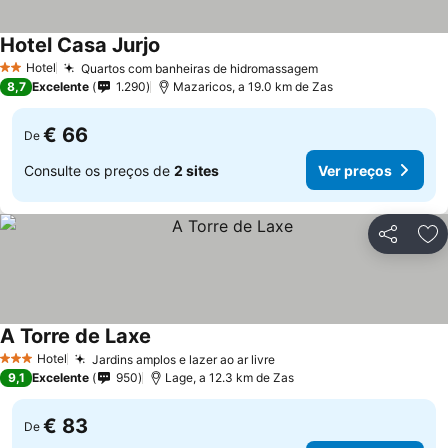
Hotel Casa Jurjo
Hotel
Quartos com banheiras de hidromassagem
2 Estrelas
8,7
Excelente
1.290
Mazaricos, a 19.0 km de Zas
€ 66
De
Consulte os preços de
2 sites
Ver preços
Partilhar
Ad
A Torre de Laxe
Hotel
Jardins amplos e lazer ao ar livre
3 Estrelas
9,1
Excelente
950
Lage, a 12.3 km de Zas
€ 83
De