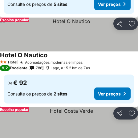
Consulte os preços de
5 sites
Ver preços
Escolha popular
Partilhar
Ad
Hotel O Nautico
Hotel
Acomodações modernas e limpas
2 Estrelas
9,2
Excelente
786
Lage, a 15.2 km de Zas
€ 92
De
Consulte os preços de
2 sites
Ver preços
Escolha popular
Partilhar
Ad