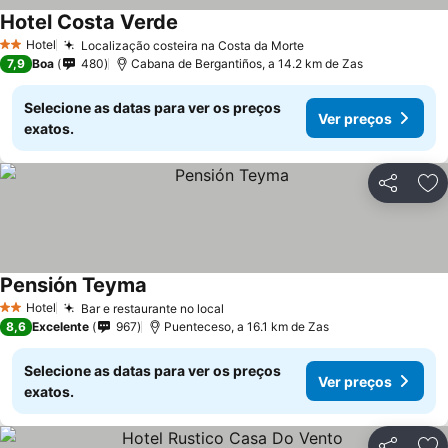
Hotel Costa Verde
Hotel
Localização costeira na Costa da Morte
2 Estrelas
7,9
Boa
480
Cabana de Bergantiños, a 14.2 km de Zas
Selecione as datas para ver os preços
Ver preços
exatos.
Partilhar
Ad
Pensión Teyma
Hotel
Bar e restaurante no local
2 Estrelas
8,6
Excelente
967
Puenteceso, a 16.1 km de Zas
Selecione as datas para ver os preços
Ver preços
exatos.