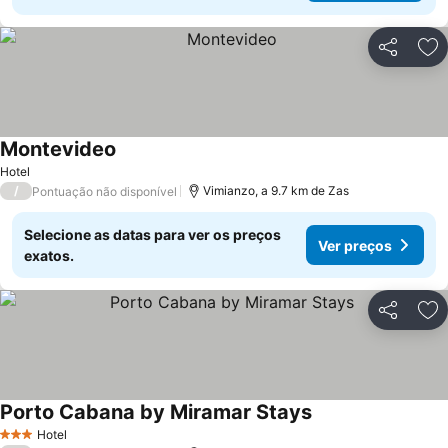
Partilhar
Ad
Montevideo
Hotel
/
Vimianzo, a 9.7 km de Zas
Pontuação não disponível
Selecione as datas para ver os preços
Ver preços
exatos.
Partilhar
Ad
Porto Cabana by Miramar Stays
Hotel
3 Estrelas