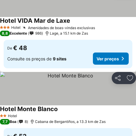
Hotel VIDA Mar de Laxe
Hotel
Amenidades de boas-vindas exclusivas
3 Estrelas
8,8
Excelente
986
Lage, a 15.1 km de Zas
€ 48
De
Consulte os preços de
9 sites
Ver preços
Partilhar
Ad
Hotel Monte Blanco
Hotel
2 Estrelas
7,7
Boa
8
Cabana de Bergantiños, a 13.3 km de Zas