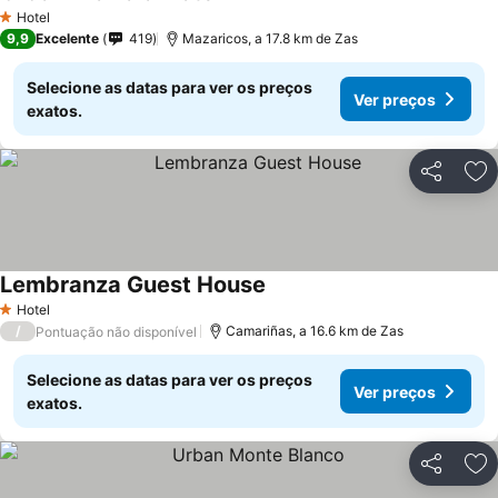
Hotel
1 Estrelas
9,9
Excelente
419
Mazaricos, a 17.8 km de Zas
Selecione as datas para ver os preços
Ver preços
exatos.
Partilhar
Ad
Lembranza Guest House
Hotel
1 Estrelas
/
Camariñas, a 16.6 km de Zas
Pontuação não disponível
Selecione as datas para ver os preços
Ver preços
exatos.
Partilhar
Ad