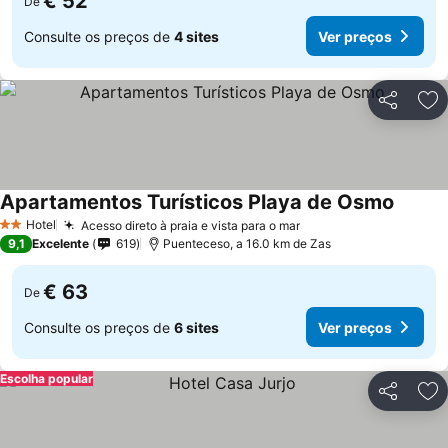
€ 52
De
Consulte os preços de
4 sites
Ver preços
Partilhar
Ad
Apartamentos Turísticos Playa de Osmo
Hotel
Acesso direto à praia e vista para o mar
2 Estrelas
9,1
Excelente
619
Puenteceso, a 16.0 km de Zas
€ 63
De
Consulte os preços de
6 sites
Ver preços
Escolha popular
Partilhar
Ad