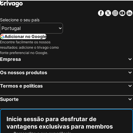
Facebook
Twitter
Insta
Yo
Selecione o seu país
Adicionar no Google
Encontre facilmente os nossos
resultados: adicione o trivago como
fonte preferencial no Google.
Empresa
Os nossos produtos
Termos e políticas
Suporte
Inicie sessão para desfrutar de
vantagens exclusivas para membros