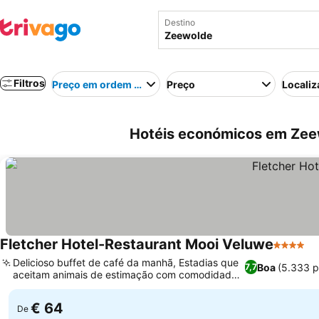
Destino
Filtros
Preço em ordem crescente
Preço
Localiz
Hotéis económicos em Zee
Fletcher Hotel-Restaurant Mooi Veluwe
4 Estrel
Delicioso buffet de café da manhã, Estadias que
Boa
(5.333 
7,7
aceitam animais de estimação com comodidades
dedicadas
€ 64
De