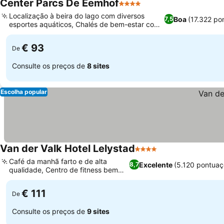
Center Parcs De Eemhof
4 Estrelas
Localização à beira do lago com diversos
Boa
(17.322 po
7,5
esportes aquáticos, Chalés de bem-estar com
spa privativo
€ 93
De
Consulte os preços de
8 sites
Escolha popular
Van der Valk Hotel Lelystad
4 Estrelas
Café da manhã farto e de alta
Excelente
(5.120 pontuaç
8,7
qualidade, Centro de fitness bem
equipado
€ 111
De
Consulte os preços de
9 sites