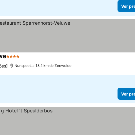
Ver pr
uwe
4 Estrelas
ões)
Nunspeet, a 18.2 km de Zeewolde
Ver pr