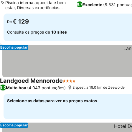
Piscina interna aquecida e bem-
Excelente
(8.531 pontua
8,7
estar, Diversas experiências
gastronômicas
€ 129
De
Consulte os preços de
10 sites
Escolha popular
Landgoed Mennorode
4 Estrelas
Muito boa
(4.043 pontuações)
8,0
Elspeet, a 19.0 km de Zeewolde
Selecione as datas para ver os preços exatos.
Escolha popular