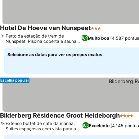
Hotel De Hoeve van Nunspeet
3 Estrelas
Perto da estação de trem de
Muito boa
(4.587 pontu
8,0
Nunspeet, Piscina coberta e sauna
para relaxar
Selecione as datas para ver os preços exatos.
Escolha popular
Bilderberg Résidence Groot Heideborgh
4 Estrel
Extenso buffet de café da manhã,
Excelente
(4.145 pontu
8,5
Suítes espaçosas com vista para a
floresta