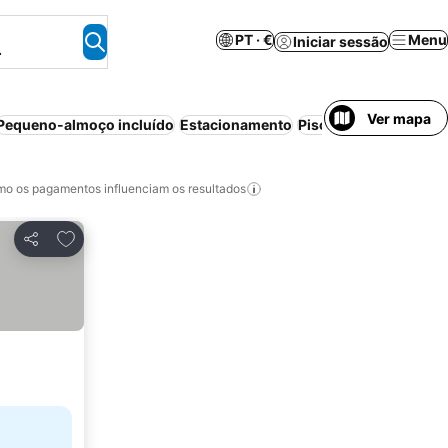
PT · €
Menu
Iniciar sessão
.
Ver mapa
Pequeno-almoço incluído
Estacionamento
Piscina
Animais perm
o os pagamentos influenciam os resultados
Adicionar aos favoritos
Partilhar