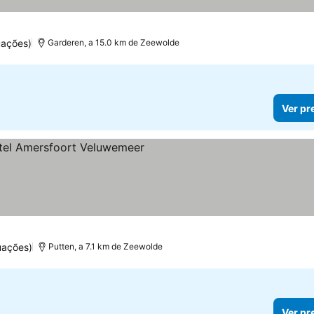
uações)
Garderen, a 15.0 km de Zeewolde
Ver pr
las
uações)
Putten, a 7.1 km de Zeewolde
Ver pr