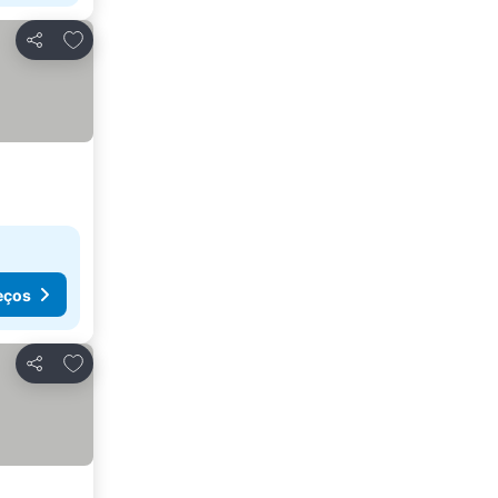
Adicionar aos favoritos
Partilhar
eços
Adicionar aos favoritos
Partilhar