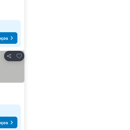
eços
Adicionar aos favoritos
Partilhar
eços