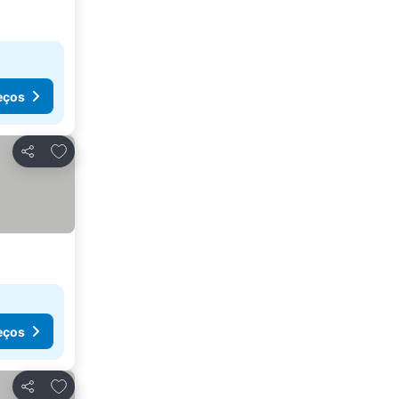
eços
Adicionar aos favoritos
Partilhar
eços
Adicionar aos favoritos
Partilhar