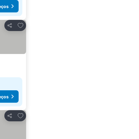
eços
Adicionar aos favoritos
Partilhar
eços
Adicionar aos favoritos
Partilhar