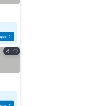
eços
Adicionar aos favoritos
Partilhar
eços