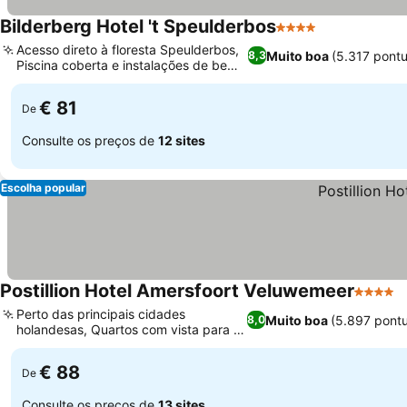
Bilderberg Hotel 't Speulderbos
4 Estrelas
Acesso direto à floresta Speulderbos,
Muito boa
(5.317 pont
8,3
Piscina coberta e instalações de bem-
estar
€ 81
De
Consulte os preços de
12 sites
Escolha popular
Postillion Hotel Amersfoort Veluwemeer
4 Estre
Perto das principais cidades
Muito boa
(5.897 pont
8,0
holandesas, Quartos com vista para o
lago e o porto
€ 88
De
Consulte os preços de
13 sites