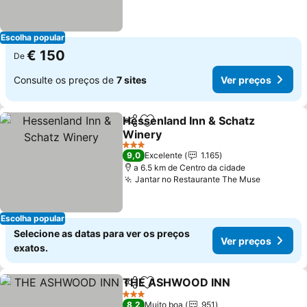
Escolha popular
€ 150
De
Consulte os preços de
7 sites
Ver preços
Hessenland Inn & Schatz
Partilhar
Adicionar aos favoritos
Winery
3 Estrelas
9,0
Excelente
1.165
a 6.5 km de Centro da cidade
Jantar no Restaurante The Muse
Escolha popular
Selecione as datas para ver os preços
Ver preços
exatos.
THE ASHWOOD INN
Partilhar
Adicionar aos favoritos
3 Estrelas
8,2
Muito boa
951