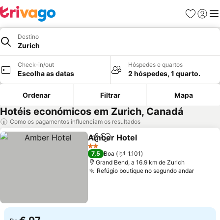
Favoritos
Iniciar
Me
Destino
Zurich
Check-in/out
Hóspedes e quartos
Escolha as datas
2 hóspedes, 1 quarto.
Ordenar
Filtrar
Mapa
Hotéis económicos em Zurich, Canadá
Como os pagamentos influenciam os resultados
Amber Hotel
Partilhar
Adicionar aos favoritos
2 Estrelas
7,5
Boa
1.101
Grand Bend, a 16.9 km de Zurich
Refúgio boutique no segundo andar