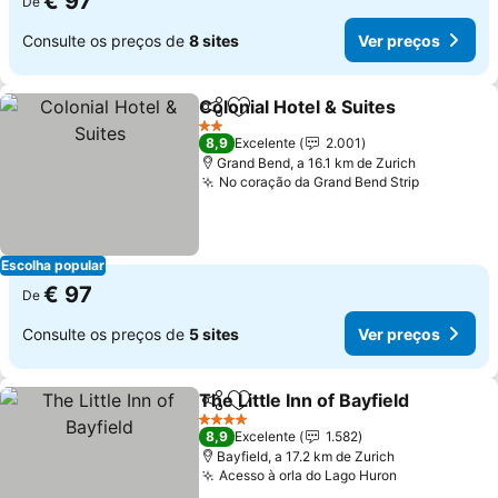
€ 97
De
Consulte os preços de
8 sites
Ver preços
Colonial Hotel & Suites
Partilhar
Adicionar aos favoritos
2 Estrelas
8,9
Excelente
2.001
Grand Bend, a 16.1 km de Zurich
No coração da Grand Bend Strip
Escolha popular
€ 97
De
Consulte os preços de
5 sites
Ver preços
The Little Inn of Bayfield
Partilhar
Adicionar aos favoritos
4 Estrelas
8,9
Excelente
1.582
Bayfield, a 17.2 km de Zurich
Acesso à orla do Lago Huron