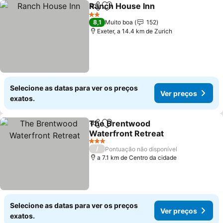
Ranch House Inn
Partilhar
Adicionar aos favoritos
2 Estrelas
8,1
Muito boa
152
Exeter, a 14.4 km de Zurich
Selecione as datas para ver os preços
Ver preços
exatos.
The Brentwood
Partilhar
Adicionar aos favoritos
Waterfront Retreat
3 Estrelas
/
Pontuação não disponível
a 7.1 km de Centro da cidade
Selecione as datas para ver os preços
Ver preços
exatos.