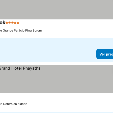
kok
5 Estrelas
Ver preços
de Grande Palácio Phra Borom
Ver pre
de Centro da cidade