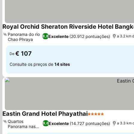
Royal Orchid Sheraton Riverside Hotel Bang
Panorama do rio
Excelente
(20.912 pontuações)
8,8
a 3.2 km 
Chao Phraya
Ver preços
€ 107
De
Consulte os preços de
14 sites
Eastin Grand Hotel Phayathai
5 Estrelas
Ver preços
Quartos
Excelente
(14.727 pontuações)
9,6
a 3.3 km 
Panorama nas
Ver preços
alturas