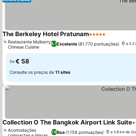
The Berkeley Hotel Pratunam
5 Estrelas
Ver preços
Restaurante Mulberry
Excelente
(81.770 pontuações)
8,7
a 5.3
Chinese Cuisine
Ver preços
€ 58
De
Consulte os preços de
11 sites
Collection O The Bangkok Airport Link Suite
3
Acomodações
Boa
(1.158 pontuações)
7,6
a 5.8 km de Gr
compactas e limpas