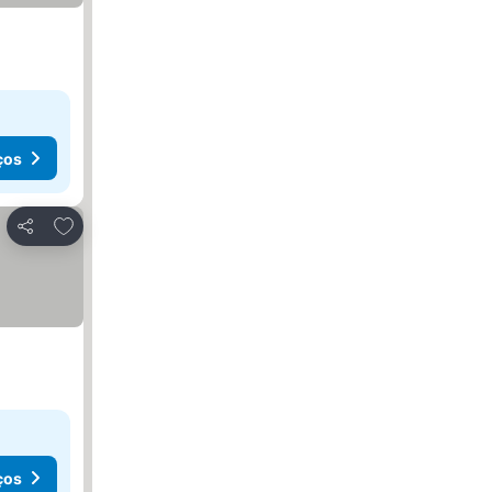
ços
Adicionar aos favoritos
Partilhar
ços