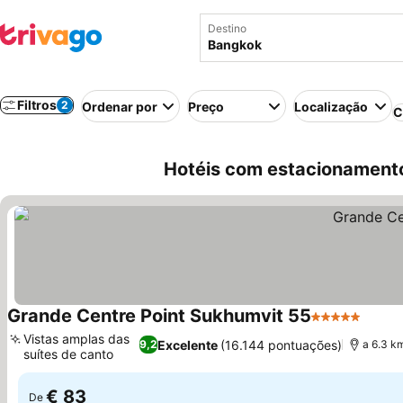
Destino
Filtros
2
Ordenar por
Preço
Localização
C
Hotéis com estacionament
Grande Centre Point Sukhumvit 55
5 Estrelas
Ver p
Vistas amplas das
Excelente
(16.144 pontuações)
9,2
a 6.3 k
suítes de canto
Ver preços
€ 83
De