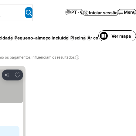
PT · €
Menu
Iniciar sessão
.
Ver mapa
cidade
Pequeno-almoço incluído
Piscina
Ar condicionado
Wi-fi
o os pagamentos influenciam os resultados
Adicionar aos favoritos
Partilhar