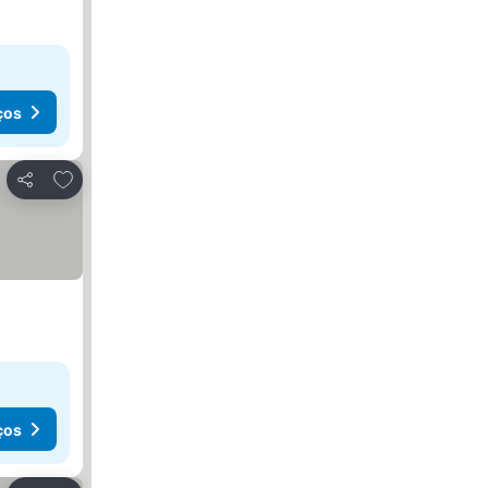
ços
Adicionar aos favoritos
Partilhar
ços