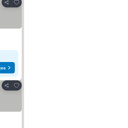
Adicionar aos favoritos
Partilhar
ços
Adicionar aos favoritos
Partilhar