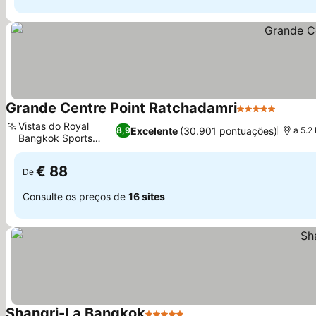
Grande Centre Point Ratchadamri
5 Estrelas
Ver pr
Vistas do Royal
Excelente
(30.901 pontuações)
8,9
a 5.2
Bangkok Sports
Ver preços
Club
€ 88
De
Consulte os preços de
16 sites
Shangri-La Bangkok