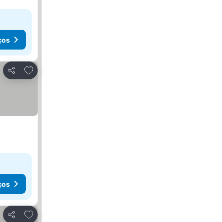
ços
Adicionar aos favoritos
Partilhar
ços
Adicionar aos favoritos
Partilhar