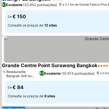
5 Estrelas
Ver preços
Excelente
(33.952 pontuações)
9,1
a 3.7 km de Grande Palácio Phra
€ 150
De
Consulte os preços de
12 sites
Grande Centre Point Surawong Bangkok
5 Estr
Restaurante
Excelente
(10.913 pontuações)
9,5
a 0.6 
Bangrak Grill no
Ver preços
terraço
€ 84
De
Consulte os preços de
9 sites
Escolha popular