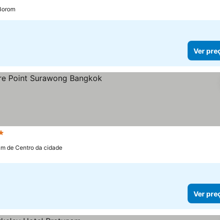
 Borom
Ver pre
elas
Ver preços
km de Centro da cidade
Ver pre