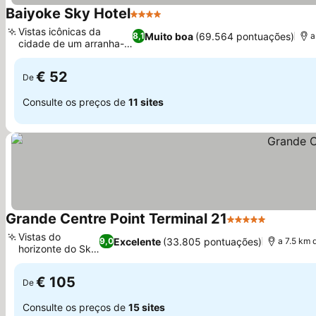
Baiyoke Sky Hotel
4 Estrelas
Ver preços
Vistas icônicas da
Muito boa
(69.564 pontuações)
8,1
a
cidade de um arranha-
Ver preços
céu
€ 52
De
Consulte os preços de
11 sites
Grande Centre Point Terminal 21
5 Estrelas
Ver preç
Vistas do
Excelente
(33.805 pontuações)
9,0
a 7.5 km 
horizonte do Sky
Ver preços
32
€ 105
De
Consulte os preços de
15 sites