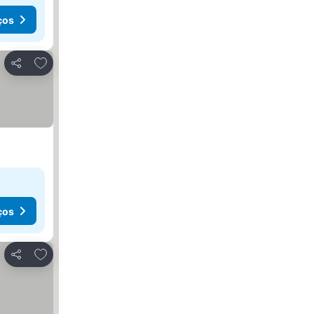
ços
Adicionar aos favoritos
Partilhar
ços
Adicionar aos favoritos
Partilhar