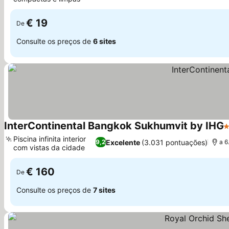
Ver preços
€ 19
De
Consulte os preços de
6 sites
InterContinental Bangkok Sukhumvit by IHG
5
Piscina infinita interior
Excelente
(3.031 pontuações)
9,2
a 6
com vistas da cidade
Ver preços
€ 160
De
Consulte os preços de
7 sites