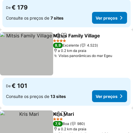
€ 179
De
Consulte os preços de
7 sites
Ver preços
Mitsis Family Village
Partilhar
Adicionar aos favoritos
4 Estrelas
8,9
Excelente
4.523
a 0.2 km da praia
Vistas panorâmicas do mar Egeu
€ 101
De
Consulte os preços de
13 sites
Ver preços
Kris Mari
Partilhar
Adicionar aos favoritos
3 Estrelas
7,9
Boa
980
a 0.2 km da praia