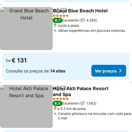
Grand Blue Beach Hotel
Partilhar
Adicionar aos favoritos
5 Estrelas
8,7
Excelente
4.583
Junto à praia
Várias experiências em piscinas externas
€ 131
De
Consulte os preços de
14 sites
Ver preços
Hotel Akti Palace Resort
Partilhar
Adicionar aos favoritos
and Spa
5 Estrelas
8,5
Excelente
1.542
a 0.2 km da praia
Cenário pitoresco na encosta com vista para
o mar