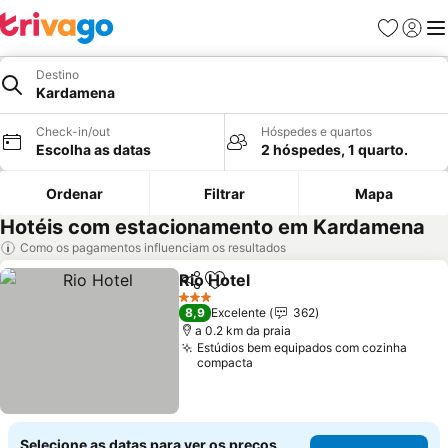
Favoritos
Iniciar
Me
Destino
Kardamena
Check-in/out
Hóspedes e quartos
Escolha as datas
2 hóspedes, 1 quarto.
Ordenar
Filtrar
Mapa
Hotéis com estacionamento em Kardamena
Como os pagamentos influenciam os resultados
Rio Hotel
Partilhar
Adicionar aos favoritos
3 Estrelas
8,9
Excelente
362
a 0.2 km da praia
Estúdios bem equipados com cozinha
compacta
Selecione as datas para ver os preços