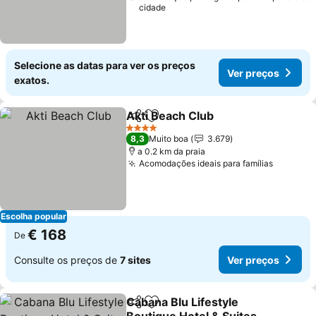
cidade
Selecione as datas para ver os preços
Ver preços
exatos.
Akti Beach Club
Partilhar
Adicionar aos favoritos
4 Estrelas
8,3
Muito boa
3.679
a 0.2 km da praia
Acomodações ideais para famílias
Escolha popular
€ 168
De
Consulte os preços de
7 sites
Ver preços
Cabana Blu Lifestyle
Partilhar
Adicionar aos favoritos