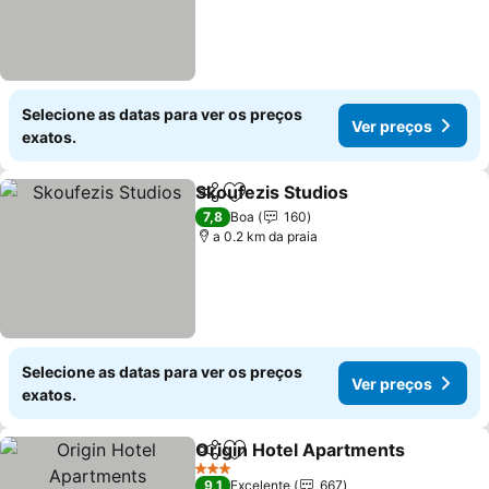
Selecione as datas para ver os preços
Ver preços
exatos.
Skoufezis Studios
Partilhar
Adicionar aos favoritos
7,8
Boa
160
a 0.2 km da praia
Selecione as datas para ver os preços
Ver preços
exatos.
Origin Hotel Apartments
Partilhar
Adicionar aos favoritos
3 Estrelas
9,1
Excelente
667