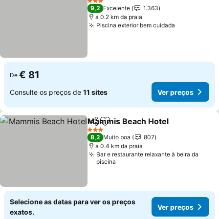
3 Estrelas
9,2
Excelente
1.363
a 0.2 km da praia
Piscina exterior bem cuidada
€ 81
De
Consulte os preços de
11 sites
Ver preços
Mammis Beach Hotel
Partilhar
Adicionar aos favoritos
3 Estrelas
8,2
Muito boa
807
a 0.4 km da praia
Bar e restaurante relaxante à beira da
piscina
Selecione as datas para ver os preços
Ver preços
exatos.