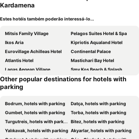
Kardamena
Estes hotéis também poderão interessá-lo...
Mitsis Family Village
Pelagos Suites Hotel & Spa
Ikos Aria
Kipriotis Aqualand Hotel
Eurovillage Achilleas Hotel
Continental Palace
Atlantis Hotel
Mastichari Bay Hotel
Lagas Aegean Village
Smy Kos Beach & Splash
Other popular destinations for hotels with
Kouros Palace Active Lifestyle Hotel
Cleopatra Classic Hotel
parking
Apollon Hotel
Evripides Village
D' Andrea Lagoon All Suites - Adults Only
Ilios
Bodrum, hotels with parking
Datça, hotels with parking
Cleopatra Superior
Saint Constantine
Gumbet, hotels with parking
Torba, hotels with parking
Tigaki Beach Hotel
Kos Palace
Turgutreis, hotels with parking
Bitez, hotels with parking
Aegean View Aqua Resort
Andromeda Hotel Apartments
Yalıkavak, hotels with parking
Akyarlar, hotels with parking
Kris Mari
Kalimera Mare