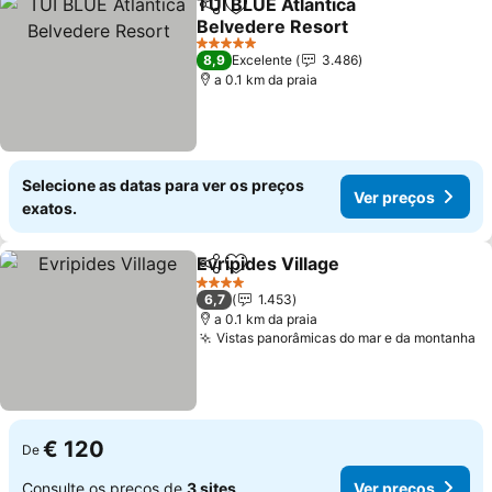
TUI BLUE Atlantica
Partilhar
Adicionar aos favoritos
Belvedere Resort
5 Estrelas
8,9
Excelente
3.486
a 0.1 km da praia
Selecione as datas para ver os preços
Ver preços
exatos.
Evripides Village
Partilhar
Adicionar aos favoritos
4 Estrelas
6,7
1.453
a 0.1 km da praia
Vistas panorâmicas do mar e da montanha
€ 120
De
Consulte os preços de
3 sites
Ver preços