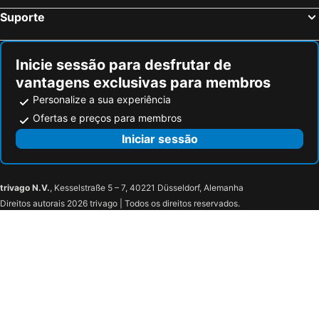
Pserimos, hotels with parking
Suporte
TUI BLUE Atlantica Belvedere Resort
Sandy Beach
Hotel Iris
Theros All Suite Hotel
Marianna Hotel
Catherine Hotel
Inicie sessão para desfrutar de
Imperial Hotel
Mariliza Beach Hotel
vantagens exclusivas para membros
Personalize a sua experiência
Ofertas e preços para membros
Iniciar sessão
trivago N.V.
, Kesselstraße 5 – 7, 40221 Düsseldorf, Alemanha
Direitos autorais 2026 trivago | Todos os direitos reservados.