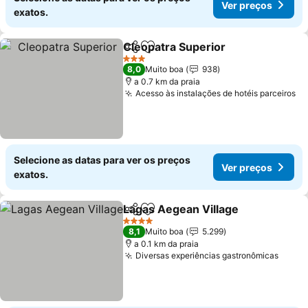
Ver preços
exatos.
Cleopatra Superior
Partilhar
Adicionar aos favoritos
3 Estrelas
8,0
Muito boa
938
a 0.7 km da praia
Acesso às instalações de hotéis parceiros
Selecione as datas para ver os preços
Ver preços
exatos.
Lagas Aegean Village
Partilhar
Adicionar aos favoritos
4 Estrelas
8,1
Muito boa
5.299
a 0.1 km da praia
Diversas experiências gastronômicas