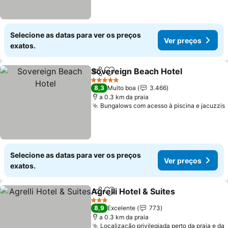
Selecione as datas para ver os preços
Ver preços
exatos.
Sovereign Beach Hotel
Partilhar
Adicionar aos favoritos
5 Estrelas
8,3
Muito boa
3.466
a 0.3 km da praia
Bungalows com acesso à piscina e jacuzzis
Selecione as datas para ver os preços
Ver preços
exatos.
Agrelli Hotel & Suites
Partilhar
Adicionar aos favoritos
3 Estrelas
8,9
Excelente
773
a 0.3 km da praia
Localização privilegiada perto da praia e da