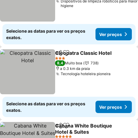
Dispositivos de limpeza robóticos para maior
higiene
Selecione as datas para ver os preços
Ver preços
exatos.
Cleopatra Classic Hotel
Partilhar
Adicionar aos favoritos
3 Estrelas
8,4
Muito boa
738
a 0.3 km da praia
Tecnologia hoteleira pioneira
Selecione as datas para ver os preços
Ver preços
exatos.
Cabana White Boutique
Partilhar
Adicionar aos favoritos
Hotel & Suites