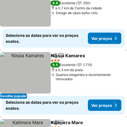
5 Estrelas
8,8
Excelente
250
a 0.7 km de Centro da cidade
Design de oásis boho-chic
Selecione as datas para ver os preços
Ver preços
exatos.
Nissia Kamares
Partilhar
Adicionar aos favoritos
3 Estrelas
9,5
Excelente
1.715
a 0.3 km da praia
Quartos elegantes e recentemente
renovados
Escolha popular
Selecione as datas para ver os preços
Ver preços
exatos.
Kalimera Mare
Partilhar
Adicionar aos favoritos