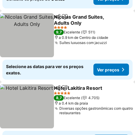
Nicolas Grand Suites,
Partilhar
Adicionar aos favoritos
Adults Only
4 Estrelas
9,7
Excelente
511
a 0.9 km de Centro da cidade
Suítes luxuosas com jacuzzi
Selecione as datas para ver os preços
Ver preços
exatos.
Hotel Lakitira Resort
Partilhar
Adicionar aos favoritos
5 Estrelas
8,7
Excelente
4.705
a 0.4 km da praia
Diversas opções gastronômicas com quatro
restaurantes