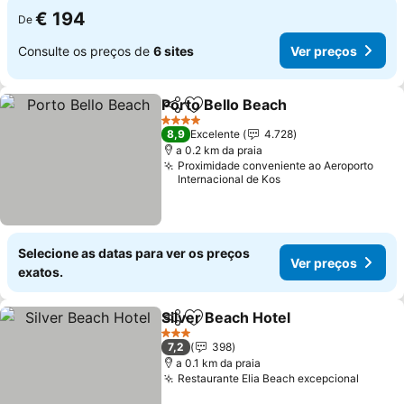
€ 194
De
Consulte os preços de
6 sites
Ver preços
Porto Bello Beach
Partilhar
Adicionar aos favoritos
4 Estrelas
8,9
Excelente
4.728
a 0.2 km da praia
Proximidade conveniente ao Aeroporto
Internacional de Kos
Selecione as datas para ver os preços
Ver preços
exatos.
Silver Beach Hotel
Partilhar
Adicionar aos favoritos
3 Estrelas
7,2
398
a 0.1 km da praia
Restaurante Elia Beach excepcional