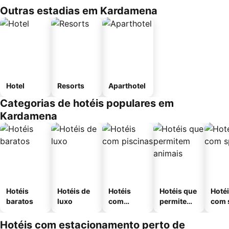
Outras estadias em Kardamena
Hotel
Resorts
Aparthotel
Categorias de hotéis populares em
Kardamena
Hotéis
Hotéis de
Hotéis
Hotéis que
Hoté
baratos
luxo
com
permitem
com 
piscinas
animais
Hotéis com estacionamento perto de