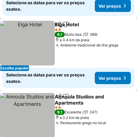
Selecione as datas para ver os preços
Ver preços
exatos.
Elga Hotel
Partilhar
Adicionar aos favoritos
2 Estrelas
8,1
Muito boa
589
a 0.4 km da praia
Ambiente tradicional de ilha grega
Escolha popular
Selecione as datas para ver os preços
Ver preços
exatos.
Annoula Studios and
Partilhar
Adicionar aos favoritos
Apartments
2 Estrelas
9,1
Excelente
247
a 0.2 km da praia
Restaurante grego no local