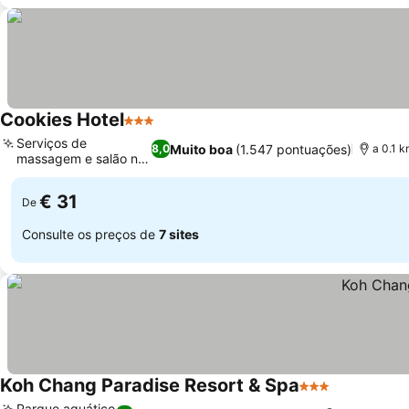
Cookies Hotel
3 Estrelas
Serviços de
Muito boa
(1.547 pontuações)
8,0
a 0.1 k
massagem e salão no
local
€ 31
De
Consulte os preços de
7 sites
Koh Chang Paradise Resort & Spa
3 Estrelas
Parque aquático