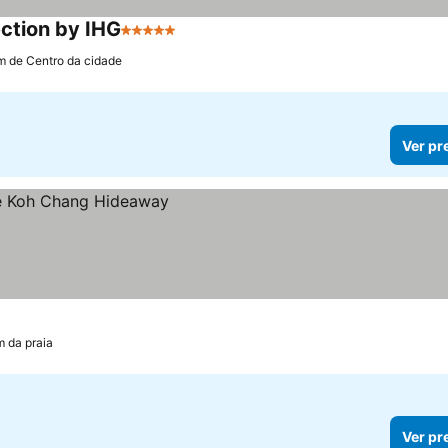
ection by IHG
5 Estrelas
m de Centro da cidade
Ver pr
m da praia
Ver pr