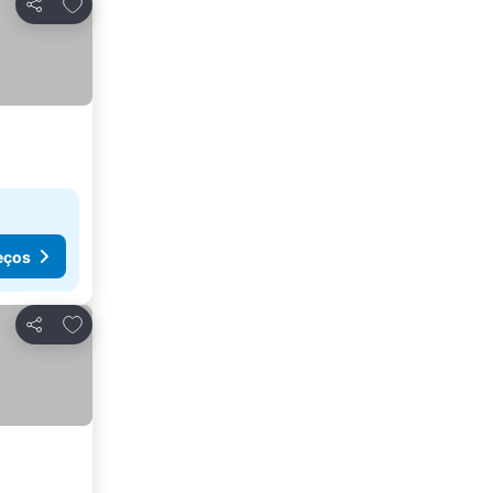
Adicionar aos favoritos
Partilhar
eços
Adicionar aos favoritos
Partilhar