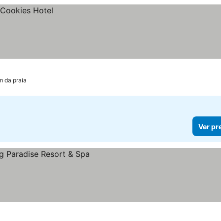
m da praia
Ver pr