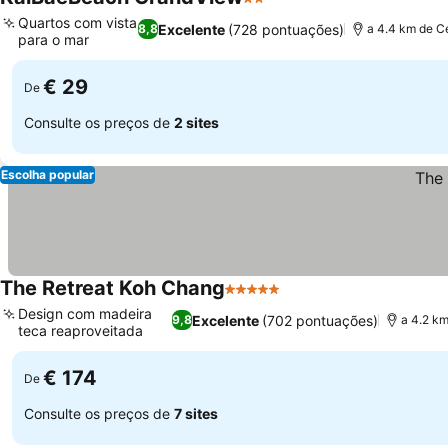
2 Estrelas
Quartos com vista
Excelente
(728 pontuações)
8,8
a 4.4 km de C
para o mar
€ 29
De
Consulte os preços de
2 sites
Escolha popular
The Retreat Koh Chang
5 Estrelas
Design com madeira
Excelente
(702 pontuações)
9,8
a 4.2 k
teca reaproveitada
€ 174
De
Consulte os preços de
7 sites