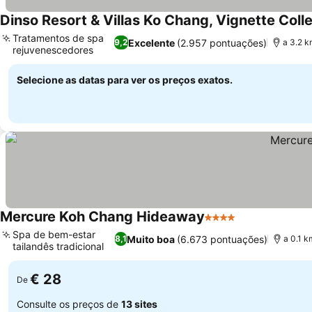
Dinso Resort & Villas Ko Chang, Vignette Coll
Tratamentos de spa
Excelente
(2.957 pontuações)
9,2
a 3.2 k
rejuvenescedores
Selecione as datas para ver os preços exatos.
Mercure Koh Chang Hideaway
4 Estrelas
Spa de bem-estar
Muito boa
(6.673 pontuações)
8,1
a 0.1 k
tailandês tradicional
€ 28
De
Consulte os preços de
13 sites