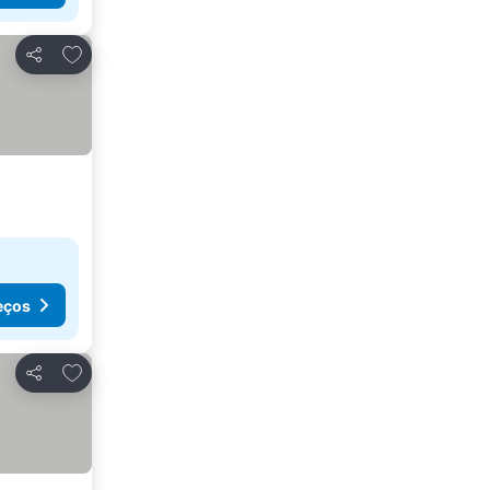
Adicionar aos favoritos
Partilhar
eços
Adicionar aos favoritos
Partilhar