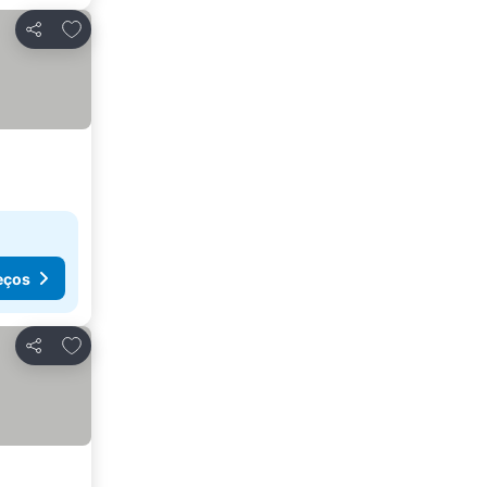
Adicionar aos favoritos
Partilhar
eços
Adicionar aos favoritos
Partilhar