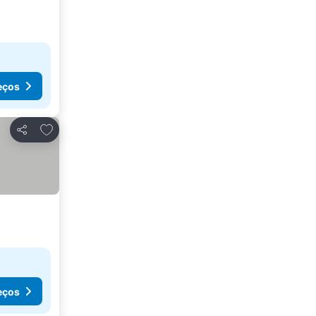
eços
Adicionar aos favoritos
Partilhar
eços