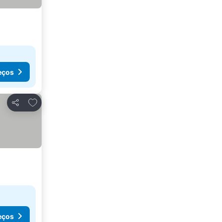
eços
Adicionar aos favoritos
Partilhar
eços