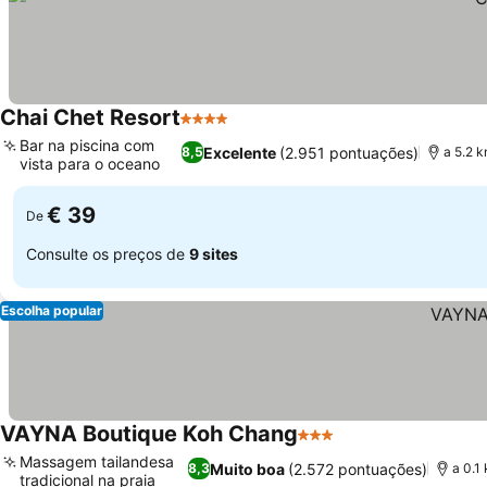
Chai Chet Resort
4 Estrelas
Bar na piscina com
Excelente
(2.951 pontuações)
8,5
a 5.2 
vista para o oceano
€ 39
De
Consulte os preços de
9 sites
Escolha popular
VAYNA Boutique Koh Chang
3 Estrelas
Massagem tailandesa
Muito boa
(2.572 pontuações)
8,3
a 0.1
tradicional na praia