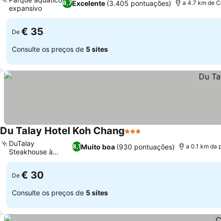
Excelente
(3.405 pontuações)
8,7
a 4.7 km de C
expansivo
€ 35
De
Consulte os preços de
5 sites
Du Talay Hotel Koh Chang
3 Estrelas
DuTalay
Muito boa
(930 pontuações)
8,1
a 0.1 km da 
Steakhouse à
beira-mar
€ 30
De
Consulte os preços de
5 sites