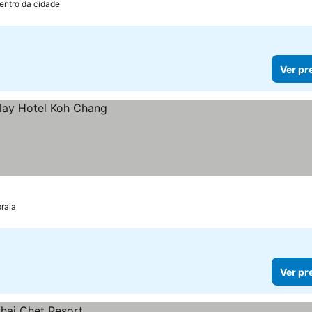
entro da cidade
Ver pr
praia
Ver pr