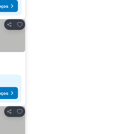
eços
Adicionar aos favoritos
Partilhar
eços
Adicionar aos favoritos
Partilhar