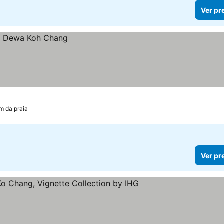
Ver pr
m da praia
Ver pr