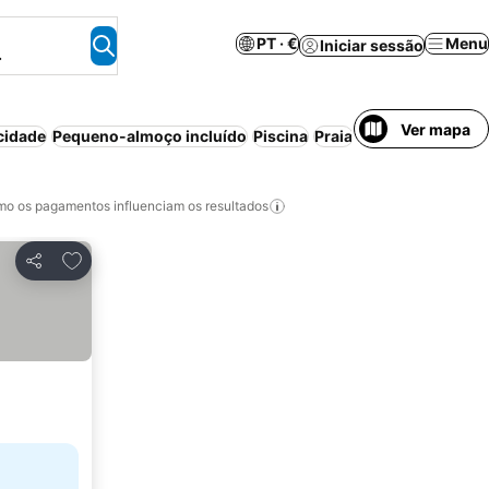
PT · €
Menu
Iniciar sessão
.
Ver mapa
cidade
Pequeno-almoço incluído
Piscina
Praia
Ar condicionado
o os pagamentos influenciam os resultados
Adicionar aos favoritos
Partilhar