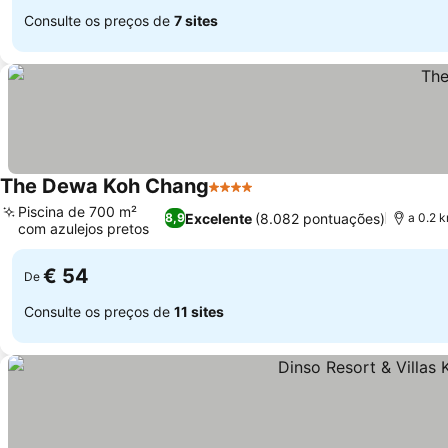
Consulte os preços de
7 sites
The Dewa Koh Chang
4 Estrelas
Piscina de 700 m²
Excelente
(8.082 pontuações)
8,9
a 0.2 k
com azulejos pretos
€ 54
De
Consulte os preços de
11 sites