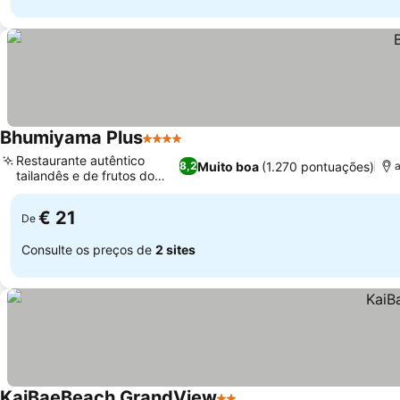
Bhumiyama Plus
4 Estrelas
Restaurante autêntico
Muito boa
(1.270 pontuações)
8,2
a
tailandês e de frutos do
mar
€ 21
De
Consulte os preços de
2 sites
KaiBaeBeach GrandView