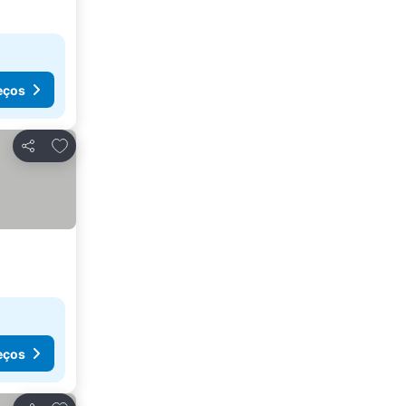
eços
Adicionar aos favoritos
Partilhar
eços