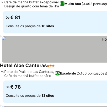
Café da manhã buffet excepcional,
Muito boa
(3.092 pontuaç
8,4
Design de quarto com tema de ilha
Ver preços
€ 81
De
Consulte os preços de
16 sites
Hotel Aloe Canteras
3 Estrelas
Ver preços
Perto da Praia de Las Canteras,
Excelente
(5.100 pontuações
8,5
Café da manhã buffet canário
Ver preços
€ 78
De
Consulte os preços de
13 sites