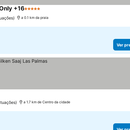
 Only +16
5 Estrelas
Ver preços
uações)
a 0.1 km da praia
Ver pr
ntuações)
a 1.7 km de Centro da cidade
Ver pr