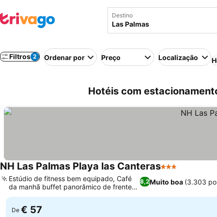
Destino
Filtros
2
Ordenar por
Preço
Localização
H
Hotéis com estacionament
NH Las Palmas Playa las Canteras
3 Estrelas
Ver preço
Estúdio de fitness bem equipado, Café
Muito boa
(3.303 po
8,2
da manhã buffet panorâmico de frente
Ver preços
para o mar
€ 57
De