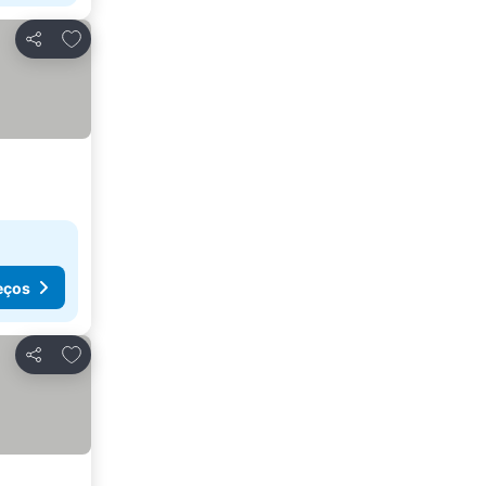
Adicionar aos favoritos
Partilhar
eços
Adicionar aos favoritos
Partilhar