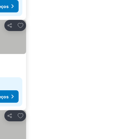
eços
Adicionar aos favoritos
Partilhar
eços
Adicionar aos favoritos
Partilhar