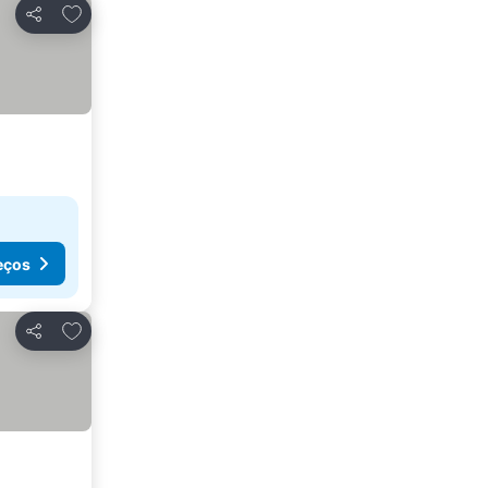
Adicionar aos favoritos
Partilhar
eços
Adicionar aos favoritos
Partilhar