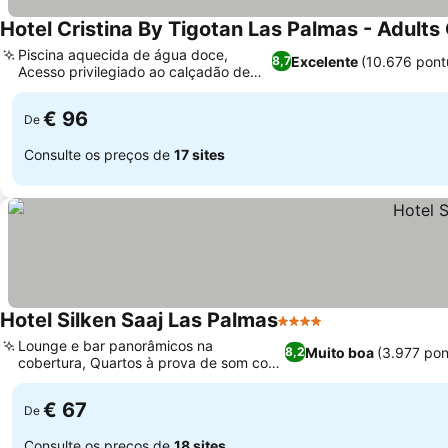
Hotel Cristina By Tigotan Las Palmas - Adults
Piscina aquecida de água doce,
Excelente
(10.676 pont
8,7
Acesso privilegiado ao calçadão de
Ver preços
Las Canteras
€ 96
De
Consulte os preços de
17 sites
Hotel Silken Saaj Las Palmas
4 Estrelas
Ver preços
Lounge e bar panorâmicos na
Muito boa
(3.977 po
8,2
cobertura, Quartos à prova de som com
Ver preços
vista para o mar
€ 67
De
Consulte os preços de
18 sites