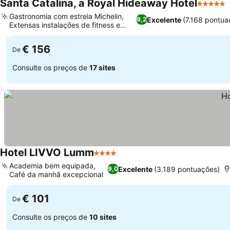
Santa Catalina, a Royal Hideaway Hotel
5 Estrel
Gastronomia com estrela Michelin,
Excelente
(7.168 pontua
9,2
Extensas instalações de fitness e
Ver preços
esportes
€ 156
De
Consulte os preços de
17 sites
Hotel LIVVO Lumm
4 Estrelas
Ver preços
Academia bem equipada,
Excelente
(3.189 pontuações)
9,0
Café da manhã excepcional
Ver preços
€ 101
De
Consulte os preços de
10 sites