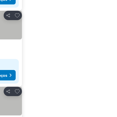
Adicionar aos favoritos
Partilhar
eços
Adicionar aos favoritos
Partilhar