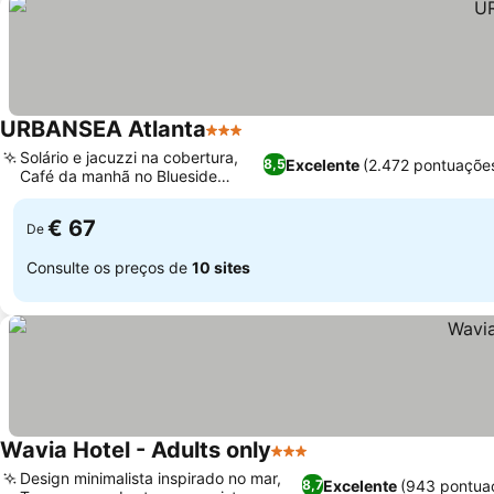
URBANSEA Atlanta
3 Estrelas
Ver preços
Solário e jacuzzi na cobertura,
Excelente
(2.472 pontuaçõe
8,5
Café da manhã no Blueside
Ver preços
Atlanta
€ 67
De
Consulte os preços de
10 sites
Wavia Hotel - Adults only
3 Estrelas
Ver preços
Design minimalista inspirado no mar,
Excelente
(943 pontua
8,7