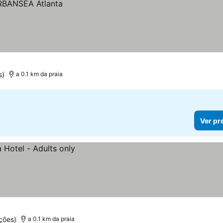
s)
a 0.1 km da praia
Ver pr
ções)
a 0.1 km da praia