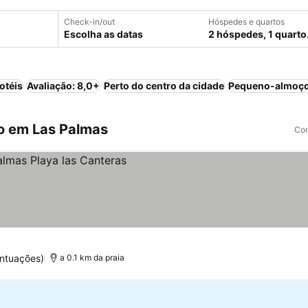
Check-in/out
Hóspedes e quartos
Escolha as datas
2 hóspedes, 1 quarto
otéis
Avaliação: 8,0+
Perto do centro da cidade
Pequeno-almoço
o em Las Palmas
Com
s
ntuações)
a 0.1 km da praia