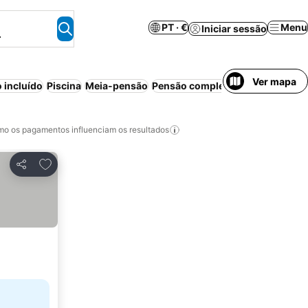
PT · €
Menu
Iniciar sessão
.
Ver mapa
 incluído
Piscina
Meia-pensão
Pensão completa
Praia
Aparthot
o os pagamentos influenciam os resultados
Adicionar aos favoritos
Partilhar