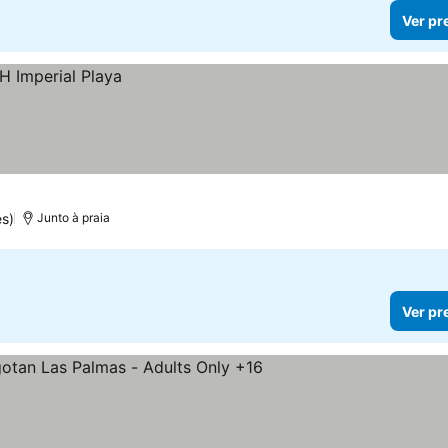
Ver pr
s)
Junto à praia
Ver pr