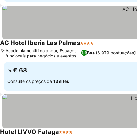
AC Hotel Iberia Las Palmas
4 Estrelas
Ver preços
Academia no último andar, Espaços
Boa
(6.979 pontuações)
7,9
funcionais para negócios e eventos
Ver preços
€ 68
De
Consulte os preços de
13 sites
Hotel LIVVO Fataga
4 Estrelas
Ver preços