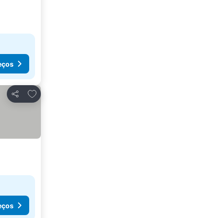
eços
Adicionar aos favoritos
Partilhar
eços