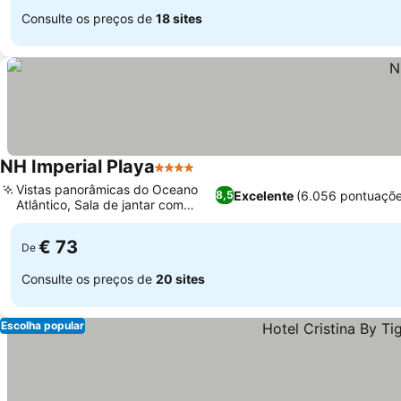
Consulte os preços de
18 sites
NH Imperial Playa
4 Estrelas
Ver preços
Vistas panorâmicas do Oceano
Excelente
(6.056 pontuaçõe
8,5
Atlântico, Sala de jantar com
Ver preços
vitrais
€ 73
De
Consulte os preços de
20 sites
Escolha popular