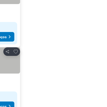
eços
Adicionar aos favoritos
Partilhar
eços