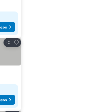
eços
Adicionar aos favoritos
Partilhar
eços