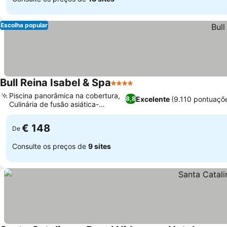
Escolha popular
Bull Reina Isabel & Spa
4 Estrelas
Ver preços
Piscina panorâmica na cobertura,
Excelente
(9.110 pontuaçõ
8,8
Culinária de fusão asiática-
Ver preços
peruana
€ 148
De
Consulte os preços de
9 sites