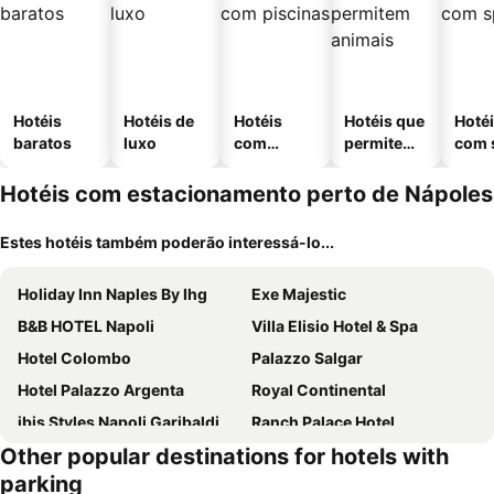
Hotéis
Hotéis de
Hotéis
Hotéis que
Hoté
baratos
luxo
com
permitem
com 
piscinas
animais
Hotéis com estacionamento perto de Nápoles
Estes hotéis também poderão interessá-lo...
Holiday Inn Naples By Ihg
Exe Majestic
B&B HOTEL Napoli
Villa Elisio Hotel & Spa
Hotel Colombo
Palazzo Salgar
Hotel Palazzo Argenta
Royal Continental
ibis Styles Napoli Garibaldi
Ranch Palace Hotel
Other popular destinations for hotels with
American Hotel
Best Western Plus Hotel Plaza
parking
Hotel Vergilius Billia
Maison Palla e Partner's