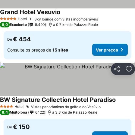
Grand Hotel Vesuvio
Ver preços
Hotel
Sky lounge com vistas incomparáveis
Ver preços
5 Estrelas
9,0
Excelente
5.490
a 0.7 km de Palazzo Reale
€ 454
De
Consulte os preços de
15 sites
Ver preços
Partilhar
Ad
BW Signature Collection Hotel Paradiso
Ver pre
Hotel
Vistas panorâmicas do golfo e do Vesúvio
Ver preços
4 Estrelas
8,4
Muito boa
6.122
a 3.3 km de Palazzo Reale
€ 150
De