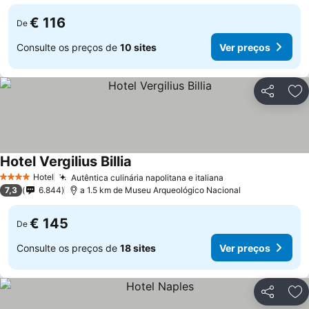
€ 116
De
Consulte os preços de
10 sites
Ver preços
Partilhar
Ad
Hotel Vergilius Billia
Ver preços
Hotel
Autêntica culinária napolitana e italiana
Ver preços
4 Estrelas
7,3
6.844
a 1.5 km de Museu Arqueológico Nacional
€ 145
De
Consulte os preços de
18 sites
Ver preços
Partilhar
Ad