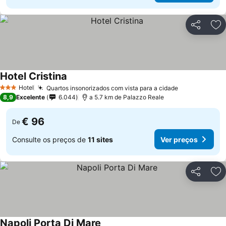
Partilhar
Ad
Hotel Cristina
Ver preços
Hotel
Quartos insonorizados com vista para a cidade
Ver preços
3 Estrelas
8,9
Excelente
6.044
a 5.7 km de Palazzo Reale
€ 96
De
Consulte os preços de
11 sites
Ver preços
Partilhar
Ad
Napoli Porta Di Mare