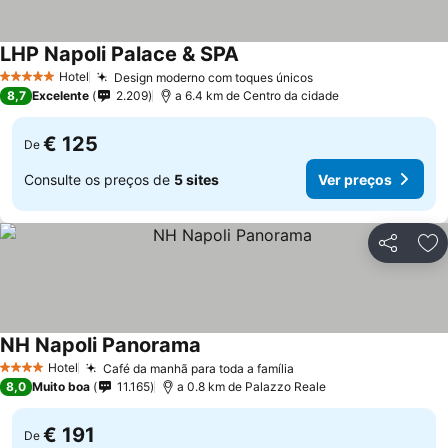
LHP Napoli Palace & SPA
Ver preços
Hotel
Design moderno com toques únicos
Ver preços
5 Estrelas
8,7
Excelente
2.209
a 6.4 km de Centro da cidade
€ 125
De
Consulte os preços de
5 sites
Ver preços
Partilhar
Ad
NH Napoli Panorama
Ver preços
Hotel
Café da manhã para toda a família
Ver preços
4 Estrelas
8,0
Muito boa
11.165
a 0.8 km de Palazzo Reale
€ 191
De