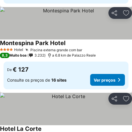
Partilhar
Ad
Montespina Park Hotel
Ver preços
Hotel
Piscina externa grande com bar
Ver preços
4 Estrelas
8,3
Muito boa
3.232
a 6.8 km de Palazzo Reale
€ 127
De
Consulte os preços de
16 sites
Ver preços
Partilhar
Ad
Hotel La Corte