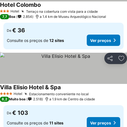
Hotel Colombo
Ver preços
Hotel
Terraço na cobertura com vista para a cidade
Ver preços
3 Estrelas
7,7
Boa
2.854
a 1.4 km de Museu Arqueológico Nacional
€ 36
De
Consulte os preços de
12 sites
Ver preços
Partilhar
Ad
Villa Elisio Hotel & Spa
Ver preços
Hotel
Estacionamento conveniente no local
Ver preços
4 Estrelas
8,2
Muito boa
2.518
a 1.9 km de Centro da cidade
€ 103
De
Consulte os preços de
11 sites
Ver preços