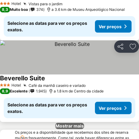
Ver preços
Hotel
Vistas para o jardim
Ver preços
3 Estrelas
8,3
Muito boa
374
a 3.6 km de Museu Arqueológico Nacional
Selecione as datas para ver os preços
Ver preços
exatos.
Partilhar
Ad
Beverello Suite
Ver preços
Hotel
Café da manhã caseiro e variado
Ver preços
3 Estrelas
8,9
Excelente
1.945
a 1.8 km de Centro da cidade
Selecione as datas para ver os preços
Ver preços
exatos.
Mostrar mais
Os preços e a disponibilidade que recebemos dos sites de reserva
mudam frequentemente. Como tal, pode haver diferenças entre as