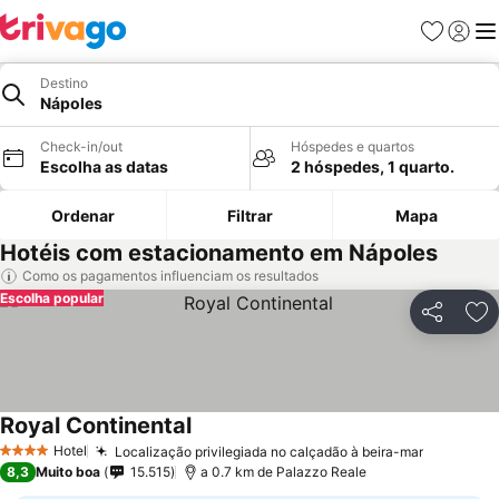
Favoritos
Iniciar
Me
Destino
Nápoles
Check-in/out
Hóspedes e quartos
Escolha as datas
2 hóspedes, 1 quarto.
Ordenar
Filtrar
Mapa
Hotéis com estacionamento em Nápoles
Como os pagamentos influenciam os resultados
Escolha popular
Partilhar
Ad
Royal Continental
Ver preços
Hotel
Localização privilegiada no calçadão à beira-mar
Ver preç
4 Estrelas
8,3
Muito boa
15.515
a 0.7 km de Palazzo Reale