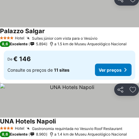
Partilhar
Ad
Palazzo Salgar
Ver preços
Hotel
Suítes júnior com vista para o Vesúvio
Ver preços
4 Estrelas
8,6
Excelente
5.894
a 1.5 km de Museu Arqueológico Nacional
€ 146
De
Consulte os preços de
11 sites
Ver preços
Partilhar
Ad
UNA Hotels Napoli
Ver preços
Hotel
Gastronomia requintada no Vesuvio Roof Restaurant
Ver pr
4 Estrelas
8,6
Excelente
8.960
a 1.4 km de Museu Arqueológico Nacional