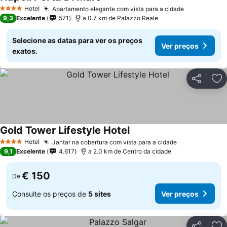
Ver preços
Hotel
Apartamento elegante com vista para a cidade
Ver preços
4 Estrelas
9,3
Excelente
571
a 0.7 km de Palazzo Reale
Selecione as datas para ver os preços
Ver preços
exatos.
Partilhar
Ad
Gold Tower Lifestyle Hotel
Ver preços
Hotel
Jantar na cobertura com vista para a cidade
Ver preços
4 Estrelas
9,1
Excelente
4.617
a 2.0 km de Centro da cidade
€ 150
De
Consulte os preços de
5 sites
Ver preços