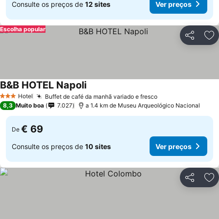
Consulte os preços de
12 sites
Ver preços
Escolha popular
Partilhar
Ad
B&B HOTEL Napoli
Ver preços
Hotel
Buffet de café da manhã variado e fresco
Ver preços
3 Estrelas
8,3
Muito boa
7.027
a 1.4 km de Museu Arqueológico Nacional
€ 69
De
Consulte os preços de
10 sites
Ver preços
Partilhar
Ad