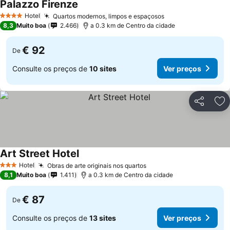
Palazzo Firenze
Ver preços
Hotel
Quartos modernos, limpos e espaçosos
Ver preços
4 Estrelas
8,3
Muito boa
2.466
a 0.3 km de Centro da cidade
€ 92
De
Consulte os preços de
10 sites
Ver preços
Partilhar
Ad
Art Street Hotel
Ver preços
Hotel
Obras de arte originais nos quartos
Ver preços
3 Estrelas
8,1
Muito boa
1.411
a 0.3 km de Centro da cidade
€ 87
De
Consulte os preços de
13 sites
Ver preços