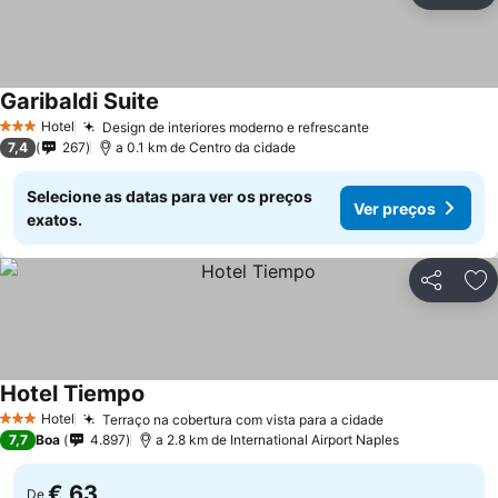
Garibaldi Suite
Ver preços
Hotel
Design de interiores moderno e refrescante
Ver preços
3 Estrelas
7,4
267
a 0.1 km de Centro da cidade
Selecione as datas para ver os preços
Ver preços
exatos.
Partilhar
Ad
Hotel Tiempo
Ver preços
Hotel
Terraço na cobertura com vista para a cidade
Ver preços
3 Estrelas
7,7
Boa
4.897
a 2.8 km de International Airport Naples
€ 63
De