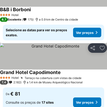
B&B i Borboni
Ver preços
Hotel
4 Estrelas
8,7
Excelente
175
a 0.9 km de Centro da cidade
Selecione as datas para ver os preços
Ver preços
exatos.
Partilhar
Ad
Grand Hotel Capodimonte
Ver preços
Hotel
Terraço na cobertura com vistas da cidade
Ver preços
4 Estrelas
7,4
2.182
a 1.4 km de Museu Arqueológico Nacional
€ 81
De
Consulte os preços de
17 sites
Ver preços