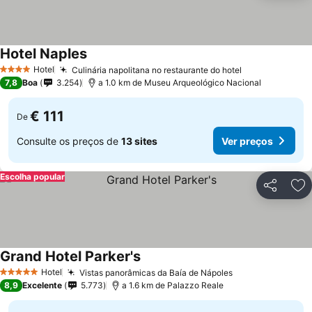
Hotel Naples
Ver preços
Hotel
Culinária napolitana no restaurante do hotel
Ver preços
4 Estrelas
7,8
Boa
3.254
a 1.0 km de Museu Arqueológico Nacional
€ 111
De
Consulte os preços de
13 sites
Ver preços
Escolha popular
Partilhar
Ad
Grand Hotel Parker's
Ver preços
Hotel
Vistas panorâmicas da Baía de Nápoles
Ver preços
5 Estrelas
8,9
Excelente
5.773
a 1.6 km de Palazzo Reale