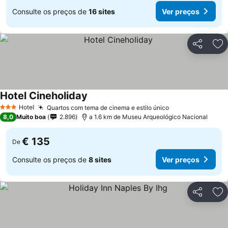
Consulte os preços de
16 sites
Ver preços
Partilhar
Ad
Hotel Cineholiday
Ver preços
Hotel
Quartos com tema de cinema e estilo único
Ver preços
3 Estrelas
8,0
Muito boa
2.896
a 1.6 km de Museu Arqueológico Nacional
€ 135
De
Consulte os preços de
8 sites
Ver preços
Partilhar
Ad