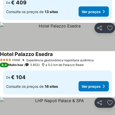
€ 409
De
Consulte os preços de
13 sites
Ver preços
Partilhar
Ad
Hotel Palazzo Esedra
Ver preços
Hotel
Experiência gastronômica napolitana autêntica
Ver preços
4 Estrelas
8,4
Muito boa
3.853
a 5.0 km de Palazzo Reale
€ 104
De
Consulte os preços de
16 sites
Ver preços
Partilhar
Ad