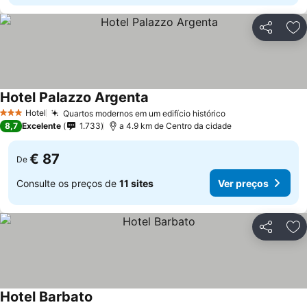
Partilhar
Ad
Hotel Palazzo Argenta
Ver preços
Hotel
Quartos modernos em um edifício histórico
Ver preços
3 Estrelas
8,7
Excelente
1.733
a 4.9 km de Centro da cidade
€ 87
De
Consulte os preços de
11 sites
Ver preços
Partilhar
Ad
Hotel Barbato
Ver preços