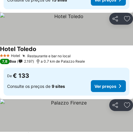
Partilhar
Ad
Hotel Toledo
Ver preços
Hotel
Restaurante e bar no local
Ver preços
3 Estrelas
7,8
Boa
2.197
a 0.7 km de Palazzo Reale
€ 133
De
Consulte os preços de
9 sites
Ver preços
Partilhar
Ad