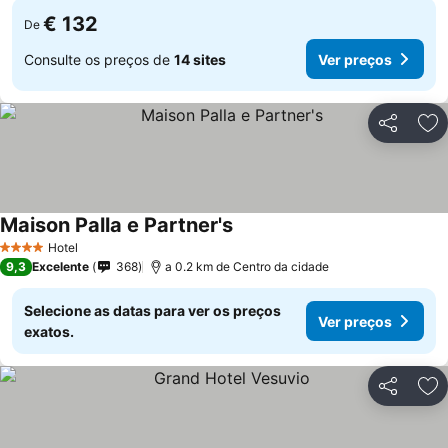
€ 132
De
Consulte os preços de
14 sites
Ver preços
Partilhar
Ad
Maison Palla e Partner's
Ver preços
Hotel
4 Estrelas
9,3
Excelente
368
a 0.2 km de Centro da cidade
Selecione as datas para ver os preços
Ver preços
exatos.
Partilhar
Ad