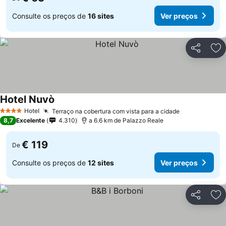
Consulte os preços de
16 sites
Ver preços
Partilhar
Ad
Hotel Nuvò
Ver preços
Hotel
Terraço na cobertura com vista para a cidade
Ver preços
4 Estrelas
8,7
Excelente
4.310
a 6.6 km de Palazzo Reale
€ 119
De
Consulte os preços de
12 sites
Ver preços
Partilhar
Ad