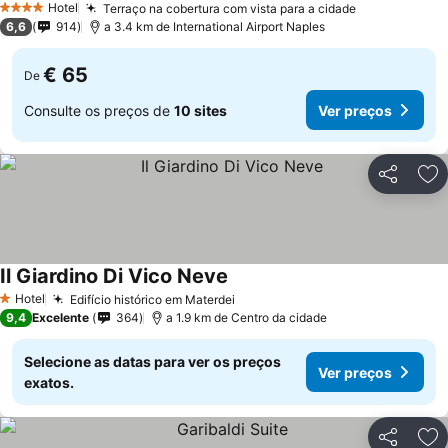
Hotel
Terraço na cobertura com vista para a cidade
Ver preços
4 Estrelas
6,6
914
a 3.4 km de International Airport Naples
€ 65
De
Consulte os preços de
10 sites
Ver preços
Partilhar
Ad
Il Giardino Di Vico Neve
Ver preços
Hotel
Edifício histórico em Materdei
Ver preços
1 Estrelas
9,4
Excelente
364
a 1.9 km de Centro da cidade
Selecione as datas para ver os preços
Ver preços
exatos.
Partilhar
Ad