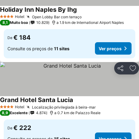
Holiday Inn Naples By Ihg
Ver preços
Hotel
Open Lobby Bar com terraço
Ver preços
4 Estrelas
8,1
Muito boa
10.829
a 1.9 km de International Airport Naples
€ 184
De
Consulte os preços de
11 sites
Ver preços
Partilhar
Ad
Grand Hotel Santa Lucia
Ver preços
Hotel
Localização privilegiada à beira-mar
Ver preços
4 Estrelas
8,9
Excelente
4.874
a 0.7 km de Palazzo Reale
€ 222
De
Consulte os preços de
15 sites
Ver preços