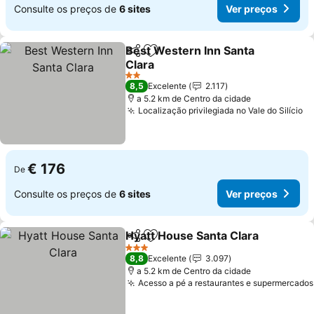
Consulte os preços de
6 sites
Ver preços
Best Western Inn Santa
Partilhar
Adicionar aos favoritos
Clara
Ver preços
2 Estrelas
8,5
Excelente
2.117
a 5.2 km de Centro da cidade
Localização privilegiada no Vale do Silício
Ve
€ 176
De
Consulte os preços de
6 sites
Ver preços
Hyatt House Santa Clara
Partilhar
Adicionar aos favoritos
V
3 Estrelas
8,8
Excelente
3.097
a 5.2 km de Centro da cidade
Acesso a pé a restaurantes e supermercados