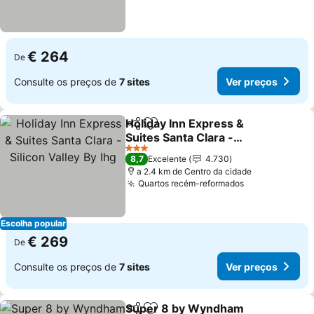
€ 264
De
Consulte os preços de
7 sites
Ver preços
Holiday Inn Express &
Partilhar
Adicionar aos favoritos
Suites Santa Clara -
Silicon Valley By Ihg
Ver preços
3 Estrelas
8,7
Excelente
4.730
a 2.4 km de Centro da cidade
Quartos recém-reformados
Ver preços
Escolha popular
€ 269
De
Consulte os preços de
7 sites
Ver preços
Super 8 by Wyndham