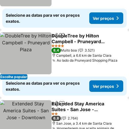
Selecione as datas para ver os preços
Ver preços
exatos.
DoubleTree by Hilton
Partilhar
Adicionar aos favoritos
Campbell - Pruneyard
Plaza
Ver preços
4 Estrelas
8,4
Muito boa
3.521
Campbell, a 6.6 km de Santa Clara
Ao lado da Pruneyard Shopping Plaza
Ver 
Escolha popular
Selecione as datas para ver os preços
Ver preços
exatos.
Extended Stay America
Partilhar
Adicionar aos favoritos
Suites - San Jose -
Downtown
Ver preços
2 Estrelas
6,8
2.764
San Jose, a 3.4 km de Santa Clara
Hospedagem que aceita animais de