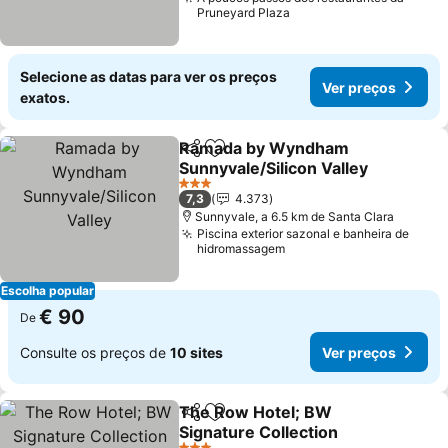
Pruneyard Plaza
Selecione as datas para ver os preços
Ver preços
exatos.
Ramada by Wyndham
Partilhar
Adicionar aos favoritos
Sunnyvale/Silicon Valley
Ver preços
3 Estrelas
7,3
4.373
Sunnyvale, a 6.5 km de Santa Clara
Piscina exterior sazonal e banheira de
hidromassagem
Escolha popular
€ 90
De
Consulte os preços de
10 sites
Ver preços
The Row Hotel; BW
Partilhar
Adicionar aos favoritos
Signature Collection