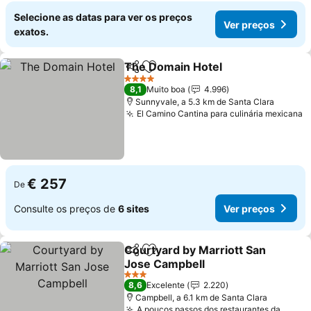
Selecione as datas para ver os preços
Ver preços
exatos.
The Domain Hotel
Partilhar
Adicionar aos favoritos
Ver pre
4 Estrelas
8,1
Muito boa
4.996
Sunnyvale, a 5.3 km de Santa Clara
El Camino Cantina para culinária mexicana
V
€ 257
De
Consulte os preços de
6 sites
Ver preços
Courtyard by Marriott San
Partilhar
Adicionar aos favoritos
Jose Campbell
Ver preços
3 Estrelas
8,6
Excelente
2.220
Campbell, a 6.1 km de Santa Clara
A poucos passos dos restaurantes da