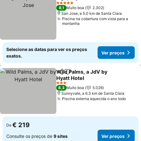
Partilhar
Adicionar aos favoritos
V
5 Estrelas
8,1
Muito boa
2.302
San Jose, a 5.0 km de Santa Clara
Piscina na cobertura com vista para a
montanha
Selecione as datas para ver os preços
Ver preços
exatos.
Wild Palms, a JdV by
Partilhar
Adicionar aos favoritos
Hyatt Hotel
Ver preços
3 Estrelas
8,3
Muito boa
5.026
Sunnyvale, a 6.3 km de Santa Clara
Piscina externa aquecida o ano todo
Ver p
€ 219
De
Consulte os preços de
9 sites
Ver preços