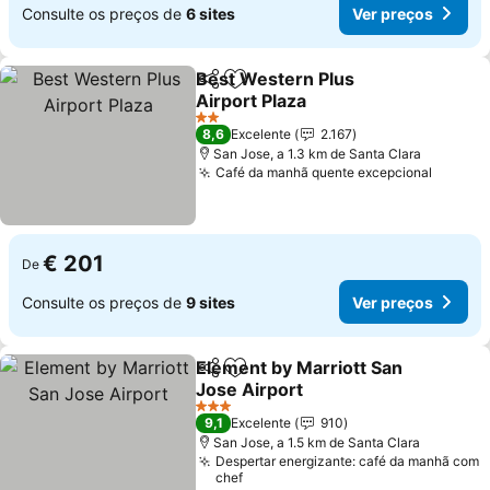
Consulte os preços de
6 sites
Ver preços
Best Western Plus
Partilhar
Adicionar aos favoritos
Airport Plaza
Ver preços
2 Estrelas
8,6
Excelente
2.167
San Jose, a 1.3 km de Santa Clara
Café da manhã quente excepcional
Ver pr
€ 201
De
Consulte os preços de
9 sites
Ver preços
Element by Marriott San
Partilhar
Adicionar aos favoritos
Jose Airport
Ver preços
3 Estrelas
9,1
Excelente
910
San Jose, a 1.5 km de Santa Clara
Despertar energizante: café da manhã com
chef