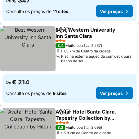
€ 347
De
Consulte os preços de
11 sites
Ver preços
Best Western University
Partilhar
Adicionar aos favoritos
Inn Santa Clara
Ver preços
3 Estrelas
8,4
Muito boa
2.567
a 1.3 km de Centro da cidade
Piscina externa aquecida com deck para
banho de sol
€ 214
De
Consulte os preços de
9 sites
Ver preços
Avatar Hotel Santa Clara,
Partilhar
Adicionar aos favoritos
Tapestry Collection by
Hilton
Ver preços
4 Estrelas
8,2
Muito boa
2.695
a 5.8 km de Centro da cidade