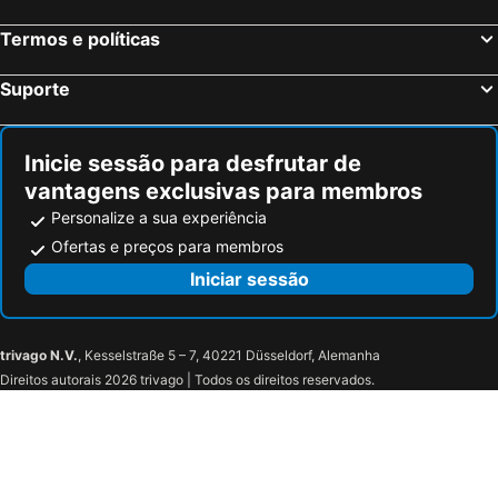
Ben Lomond, hotels with parking
Los Altos, hotels with parking
Termos e políticas
Boulder Creek, hotels with parking
East Palo Alto, hotels with parking
Pescadero, hotels with parking
Saratoga, hotels with parking
Suporte
San Martin, hotels with parking
La Selva Beach, hotels with parking
Inicie sessão para desfrutar de
vantagens exclusivas para membros
Personalize a sua experiência
Ofertas e preços para membros
Iniciar sessão
trivago N.V.
, Kesselstraße 5 – 7, 40221 Düsseldorf, Alemanha
Direitos autorais 2026 trivago | Todos os direitos reservados.