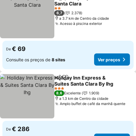
Partilhar
Adicionar aos favoritos
Santa Clara
Ver preços
2 Estrelas
6,7
2.378
a 3.7 km de Centro da cidade
Acesso à piscina exterior
Ver preços
€ 69
De
Consulte os preços de
8 sites
Ver preços
Holiday Inn Express &
Partilhar
Adicionar aos favoritos
Suites Santa Clara By Ihg
Ver preços
3 Estrelas
8,6
Excelente
1.909
a 1.3 km de Centro da cidade
Amplo buffet de café da manhã quente
Ver 
€ 286
De