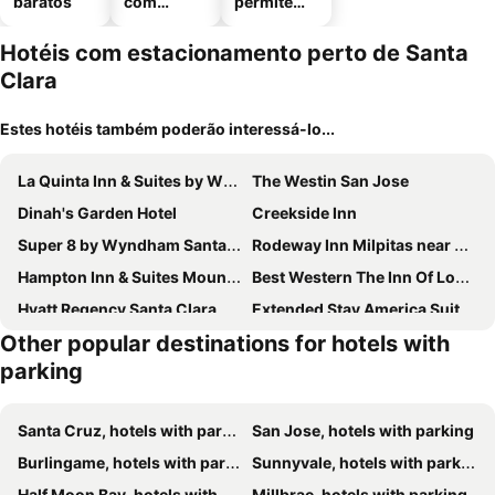
baratos
com
permitem
piscinas
animais
Hotéis com estacionamento perto de Santa
Clara
Estes hotéis também poderão interessá-lo...
La Quinta Inn & Suites by Wyndham Fremont / Silicon Valley
The Westin San Jose
Dinah's Garden Hotel
Creekside Inn
Super 8 by Wyndham Santa Clara
Rodeway Inn Milpitas near Great Mall
Hampton Inn & Suites Mountain View
Best Western The Inn Of Los Gatos
Hyatt Regency Santa Clara
Extended Stay America Suites - San Jose - Downtown
Other popular destinations for hotels with
Cherry Orchard Inn
Courtyard by Marriott San Jose Campbell
parking
Hyatt House San Jose / Cupertino
Homewood Suites by Hilton Sunnyvale - Silicon Valley
Cupertino Hotel
Extended Stay America - San Jose - Sunnyvale
Santa Cruz, hotels with parking
San Jose, hotels with parking
The Grand Hotel
Comfort Inn Sunnyvale - Silicon Valley
Burlingame, hotels with parking
Sunnyvale, hotels with parking
Days Inn by Wyndham San Jose
Holiday Inn Express Mountain View - S Palo Alto By Ihg
Half Moon Bay, hotels with parking
Millbrae, hotels with parking