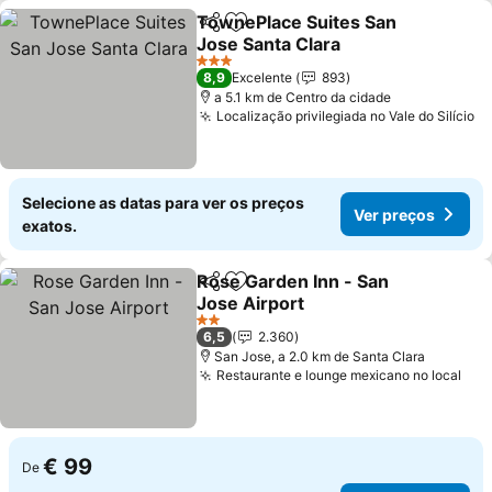
TownePlace Suites San
Partilhar
Adicionar aos favoritos
Jose Santa Clara
Ver preços
3 Estrelas
8,9
Excelente
893
a 5.1 km de Centro da cidade
Localização privilegiada no Vale do Silício
Ve
Selecione as datas para ver os preços
Ver preços
exatos.
Rose Garden Inn - San
Partilhar
Adicionar aos favoritos
Jose Airport
Ver preços
2 Estrelas
6,5
2.360
San Jose, a 2.0 km de Santa Clara
Restaurante e lounge mexicano no local
Ver
€ 99
De