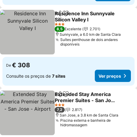
Residence Inn Sunnyvale
Partilhar
Adicionar aos favoritos
Silicon Valley I
Ver preços
3 Estrelas
8,5
Excelente
2.701
Sunnyvale, a 6.0 km de Santa Clara
Suítes penthouse de dois andares
disponíveis
€ 308
De
Consulte os preços de
7 sites
Ver preços
Extended Stay America
Partilhar
Adicionar aos favoritos
Premier Suites - San Jose
- Airport
Ver preços
3 Estrelas
7,2
2.817
San Jose, a 3.8 km de Santa Clara
Piscina externa e banheira de
hidromassagem