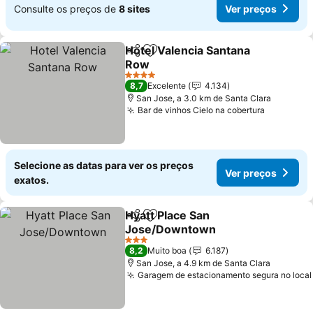
Consulte os preços de
8 sites
Ver preços
Hotel Valencia Santana
Partilhar
Adicionar aos favoritos
Row
Ver preços
4 Estrelas
8,7
Excelente
4.134
San Jose, a 3.0 km de Santa Clara
Bar de vinhos Cielo na cobertura
Ver preç
Selecione as datas para ver os preços
Ver preços
exatos.
Hyatt Place San
Partilhar
Adicionar aos favoritos
Jose/Downtown
Ver preços
3 Estrelas
8,2
Muito boa
6.187
San Jose, a 4.9 km de Santa Clara
Garagem de estacionamento segura no local