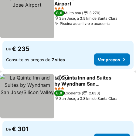
Partilhar
Adicionar aos favoritos
Airport
Ver preços
3 Estrelas
8,0
Muito boa
3.270
San Jose, a 3.5 km de Santa Clara
Piscina ao ar livre e academia
Ver preços
€ 235
De
Consulte os preços de
7 sites
Ver preços
La Quinta Inn and Suites
Partilhar
Adicionar aos favoritos
by Wyndham San
Jose/Silicon Valley
Ver preços
3 Estrelas
8,9
Excelente
2.633
San Jose, a 3.8 km de Santa Clara
€ 301
De