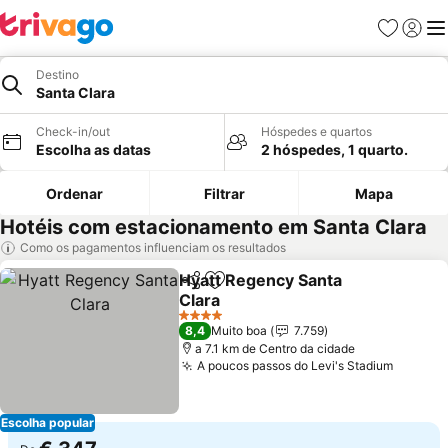
Favoritos
Iniciar
Me
Destino
Santa Clara
Check-in/out
Hóspedes e quartos
Escolha as datas
2 hóspedes, 1 quarto.
Ordenar
Filtrar
Mapa
Hotéis com estacionamento em Santa Clara
Como os pagamentos influenciam os resultados
Hyatt Regency Santa
Partilhar
Adicionar aos favoritos
Clara
Ver preços
4 Estrelas
8,4
Muito boa
7.759
a 7.1 km de Centro da cidade
A poucos passos do Levi's Stadium
Ver pr
Escolha popular