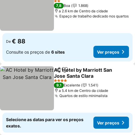
Ver preços
2 Estrelas
7,8
Boa
1.868
a 2.6 km de Centro da cidade
Espaço de trabalho dedicado nos quartos
Ve
€ 88
De
Consulte os preços de
6 sites
Ver preços
AC Hotel by Marriott San
Partilhar
Adicionar aos favoritos
Jose Santa Clara
Ver preços
4 Estrelas
9,1
Excelente
1.541
a 5.4 km de Centro da cidade
Quartos de estilo minimalista
Ver preços
Selecione as datas para ver os preços
Ver preços
exatos.