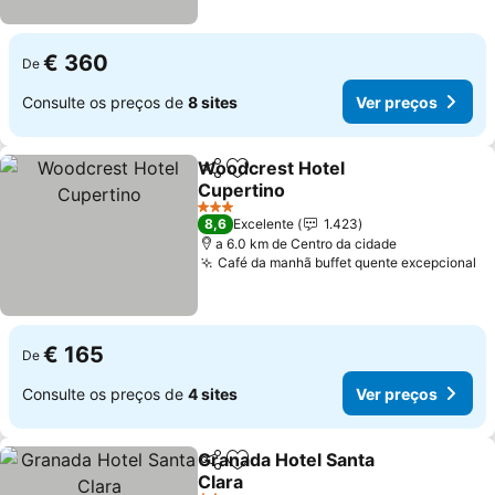
€ 360
De
Consulte os preços de
8 sites
Ver preços
Woodcrest Hotel
Partilhar
Adicionar aos favoritos
Cupertino
Ver preços
3 Estrelas
8,6
Excelente
1.423
a 6.0 km de Centro da cidade
Café da manhã buffet quente excepcional
Ve
€ 165
De
Consulte os preços de
4 sites
Ver preços
Granada Hotel Santa
Partilhar
Adicionar aos favoritos
Clara