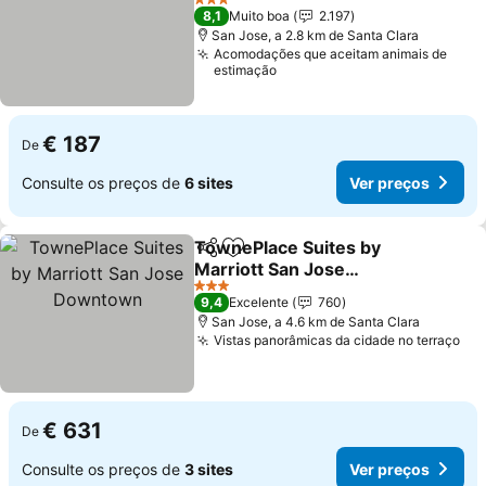
Ver preços
3 Estrelas
8,1
Muito boa
2.197
San Jose, a 2.8 km de Santa Clara
Acomodações que aceitam animais de
estimação
€ 187
De
Consulte os preços de
6 sites
Ver preços
TownePlace Suites by
Partilhar
Adicionar aos favoritos
Marriott San Jose
Downtown
Ver preços
3 Estrelas
9,4
Excelente
760
San Jose, a 4.6 km de Santa Clara
Vistas panorâmicas da cidade no terraço
Ver
€ 631
De
Consulte os preços de
3 sites
Ver preços