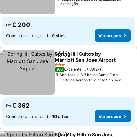
estimação
€ 200
De
Consulte os preços de
9 sites
Ver preços
SpringHill Suites by
Partilhar
Adicionar aos favoritos
Marriott San Jose Airport
Ver preços
3 Estrelas
9,0
Excelente
3.027
San Jose, a 3.3 km de Santa Clara
Perto do Aeroporto Mineta San Jose
Ver pr
€ 362
De
Consulte os preços de
10 sites
Ver preços
Spark by Hilton San Jose