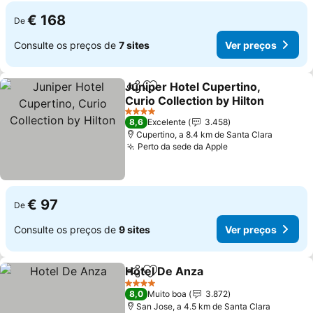
€ 168
De
Consulte os preços de
7 sites
Ver preços
Juniper Hotel Cupertino,
Partilhar
Adicionar aos favoritos
Curio Collection by Hilton
Ver preços
4 Estrelas
8,6
Excelente
3.458
Cupertino, a 8.4 km de Santa Clara
Perto da sede da Apple
Ver preços
€ 97
De
Consulte os preços de
9 sites
Ver preços
Hotel De Anza
Partilhar
Adicionar aos favoritos
Ver preços
4 Estrelas
8,0
Muito boa
3.872
San Jose, a 4.5 km de Santa Clara