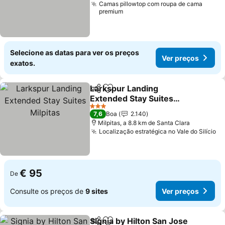
Camas pillowtop com roupa de cama
premium
Selecione as datas para ver os preços
Ver preços
exatos.
Larkspur Landing
Partilhar
Adicionar aos favoritos
Extended Stay Suites
Milpitas
Ver preços
3 Estrelas
7,6
Boa
2.140
Milpitas, a 8.8 km de Santa Clara
Localização estratégica no Vale do Silício
Ve
€ 95
De
Consulte os preços de
9 sites
Ver preços
Signia by Hilton San Jose