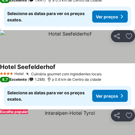
9,4
Excelente
1.447
a 0.5 km de Centro da cidade
Selecione as datas para ver os preços
Ver preços
exatos.
Partilhar
Ad
Hotel Seefelderhof
Ver preços
Hotel
Culinária gourmet com ingredientes locais
Ver preços
4 Estrelas
8,7
Excelente
1.288
a 0.6 km de Centro da cidade
Selecione as datas para ver os preços
Ver preços
exatos.
Escolha popular
Partilhar
Ad