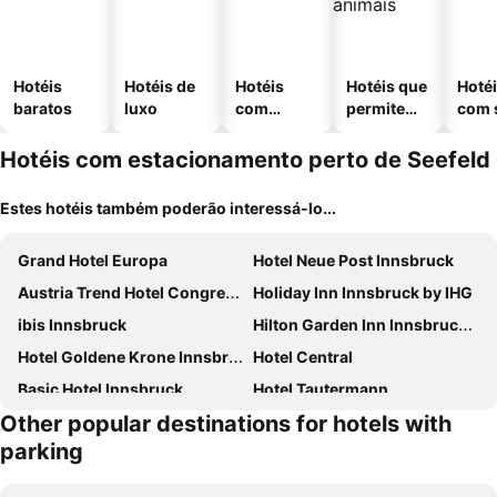
Hotéis
Hotéis de
Hotéis
Hotéis que
Hoté
baratos
luxo
com
permitem
com 
piscinas
animais
Hotéis com estacionamento perto de Seefeld
Estes hotéis também poderão interessá-lo...
Grand Hotel Europa
Hotel Neue Post Innsbruck
Austria Trend Hotel Congress Innsbruck
Holiday Inn Innsbruck by IHG
ibis Innsbruck
Hilton Garden Inn Innsbruck Tivoli
Hotel Goldene Krone Innsbruck
Hotel Central
Basic Hotel Innsbruck
Hotel Tautermann
Other popular destinations for hotels with
Adlers Hotel
Dorint Sporthotel Garmisch-Partenkirchen
parking
Mountains Hotel
Hotel Das Innsbruck
Nala Individuellhotel
Hotel Mondschein