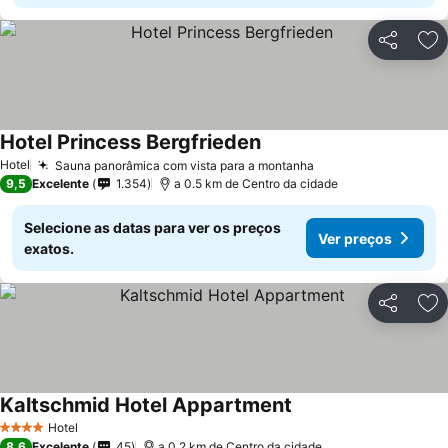
Partilhar
Ad
Hotel Princess Bergfrieden
Ver preços
Hotel
Sauna panorâmica com vista para a montanha
Ver preços
9,5
Excelente
1.354
a 0.5 km de Centro da cidade
Selecione as datas para ver os preços
Ver preços
exatos.
Partilhar
Ad
Kaltschmid Hotel Appartment
Ver preços
Hotel
4 Estrelas
8,6
Excelente
45
a 0.2 km de Centro da cidade