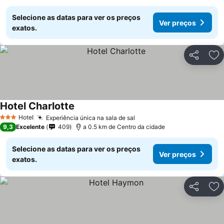
Selecione as datas para ver os preços
Ver preços
exatos.
Partilhar
Ad
Hotel Charlotte
Ver preços
Hotel
Experiência única na sala de sal
Ver preços
3 Estrelas
9,3
Excelente
409
a 0.5 km de Centro da cidade
Selecione as datas para ver os preços
Ver preços
exatos.
Partilhar
Ad