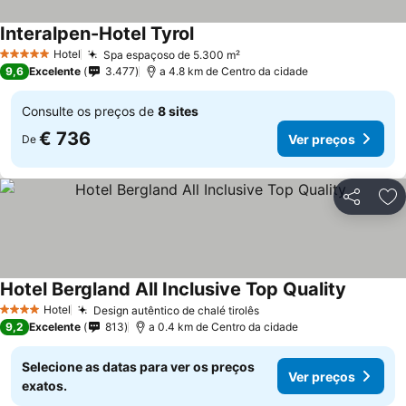
Interalpen-Hotel Tyrol
Ver preços
Hotel
Spa espaçoso de 5.300 m²
Ver preços
5 Estrelas
9,6
Excelente
3.477
a 4.8 km de Centro da cidade
Consulte os preços de
8 sites
€ 736
Ver preços
De
Partilhar
Ad
Hotel Bergland All Inclusive Top Quality
Ver preç
Hotel
Design autêntico de chalé tirolês
Ver preços
4 Estrelas
9,2
Excelente
813
a 0.4 km de Centro da cidade
Selecione as datas para ver os preços
Ver preços
exatos.