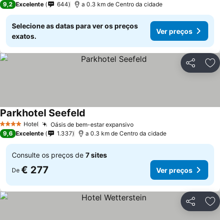
9,2
Excelente
644
a 0.3 km de Centro da cidade
Selecione as datas para ver os preços
Ver preços
exatos.
Partilhar
Ad
Parkhotel Seefeld
Ver preços
Hotel
Oásis de bem-estar expansivo
Ver preços
4 Estrelas
9,6
Excelente
1.337
a 0.3 km de Centro da cidade
Consulte os preços de
7 sites
€ 277
Ver preços
De
Partilhar
Ad