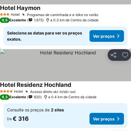
Hotel Haymon
Ver preços
Hotel
Programas de caminhada e e-bike no verão
Ver preços
3 Estrelas
9,5
Excelente
1.675
a 0.3 km de Centro da cidade
Selecione as datas para ver os preços
Ver preços
exatos.
Partilhar
Ad
Hotel Residenz Hochland
Ver preços
Hotel
Acesso direto ski-in/ski-out
Ver preços
4 Estrelas
9,3
Excelente
820
a 0.4 km de Centro da cidade
Consulte os preços de
2 sites
€ 316
Ver preços
De