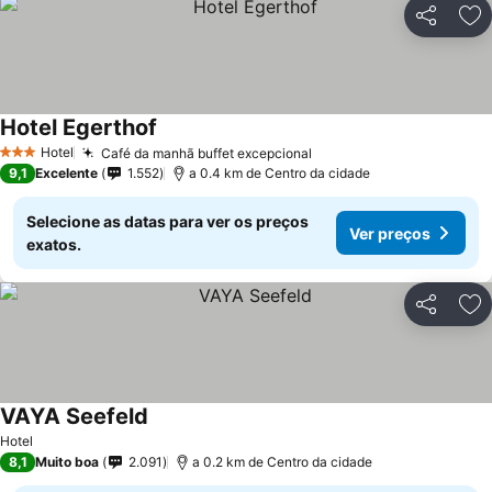
Partilhar
Ad
Hotel Egerthof
Ver preços
Hotel
Café da manhã buffet excepcional
Ver preços
3 Estrelas
9,1
Excelente
1.552
a 0.4 km de Centro da cidade
Selecione as datas para ver os preços
Ver preços
exatos.
Partilhar
Ad
VAYA Seefeld
Ver preços
Hotel
8,1
Muito boa
2.091
a 0.2 km de Centro da cidade