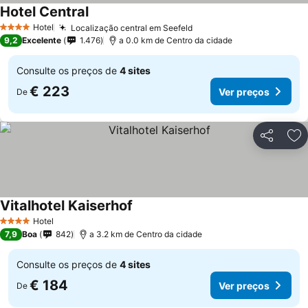
Hotel Central
Ver preços
Hotel
Localização central em Seefeld
Ver preços
4 Estrelas
9,2
Excelente
1.476
a 0.0 km de Centro da cidade
Consulte os preços de
4 sites
€ 223
Ver preços
De
Partilhar
Ad
Vitalhotel Kaiserhof
Ver preços
Hotel
4 Estrelas
7,9
Boa
842
a 3.2 km de Centro da cidade
Consulte os preços de
4 sites
€ 184
Ver preços
De