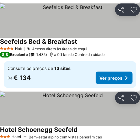
Partilhar
Ad
Seefelds Bed & Breakfast
Ver preços
Hotel
Acesso direto às áreas de esqui
Ver preços
4 Estrelas
8,8
Excelente
1.485
a 0.1 km de Centro da cidade
Consulte os preços de
13 sites
€ 134
Ver preços
De
Partilhar
Ad
Hotel Schoenegg Seefeld
Ver preços
Hotel
Bem-estar alpino com vistas panorâmicas
Ver preços
3 Estrelas