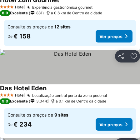
Hotel Zum Gourmet
Ver preços
Hotel
Experiência gastronômica gourmet
Ver preços
4 Estrelas
8,9
Excelente
881
a 0.6 km de Centro da cidade
Consulte os preços de
12 sites
€ 158
Ver preços
De
Partilhar
Ad
Das Hotel Eden
Ver preços
Hotel
Localização central perto da zona pedonal
Ver preços
4 Estrelas
9,0
Excelente
3.044
a 0.1 km de Centro da cidade
Consulte os preços de
9 sites
€ 234
Ver preços
De