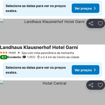
Selecione as datas para ver os preços
Ver preços
exatos.
Partilhar
Ad
Landhaus Klausnerhof Hotel Garni
Ver preços
Hotel
Spa com vista panorâmica da montanha
Ver preços
3 Estrelas
9,1
Excelente
1.357
a 0.4 km de Centro da cidade
Selecione as datas para ver os preços
Ver preços
exatos.
Partilhar
Ad