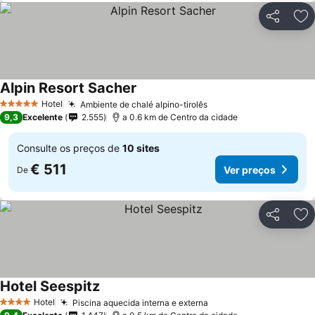
Partilhar
Ad
Alpin Resort Sacher
Ver preços
Hotel
Ambiente de chalé alpino-tirolês
Ver preços
5 Estrelas
9,3
Excelente
2.555
a 0.6 km de Centro da cidade
Consulte os preços de
10 sites
€ 511
Ver preços
De
Partilhar
Ad
Hotel Seespitz
Ver preços
Hotel
Piscina aquecida interna e externa
Ver preços
4 Estrelas