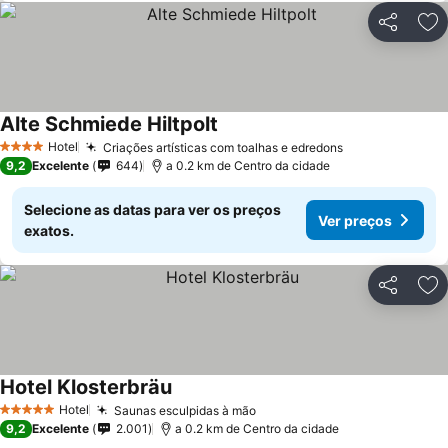
Partilhar
Ad
Alte Schmiede Hiltpolt
Ver preços
Hotel
Criações artísticas com toalhas e edredons
Ver preços
4 Estrelas
9,2
Excelente
644
a 0.2 km de Centro da cidade
Selecione as datas para ver os preços
Ver preços
exatos.
Partilhar
Ad
Hotel Klosterbräu
Ver preços
Hotel
Saunas esculpidas à mão
Ver preços
5 Estrelas
9,2
Excelente
2.001
a 0.2 km de Centro da cidade