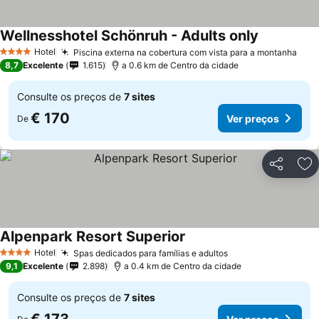
Wellnesshotel Schönruh - Adults only
Ver preços
Hotel
Piscina externa na cobertura com vista para a montanha
Ver
4 Estrelas
8,7
Excelente
1.615
a 0.6 km de Centro da cidade
Consulte os preços de
7 sites
€ 170
Ver preços
De
Partilhar
Ad
Alpenpark Resort Superior
Ver preços
Hotel
Spas dedicados para famílias e adultos
Ver preços
4 Estrelas
9,1
Excelente
2.898
a 0.4 km de Centro da cidade
Consulte os preços de
7 sites