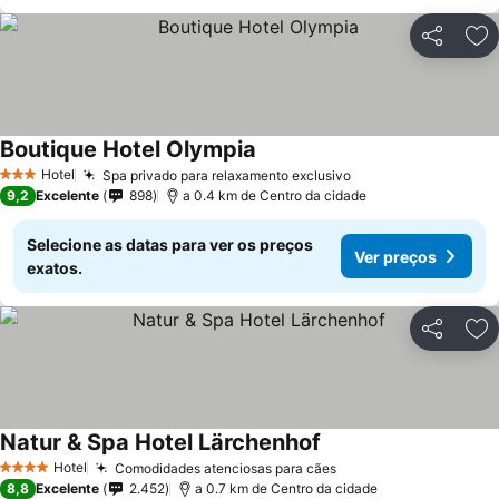
Partilhar
Ad
Boutique Hotel Olympia
Ver preços
Hotel
Spa privado para relaxamento exclusivo
Ver preços
3 Estrelas
9,2
Excelente
898
a 0.4 km de Centro da cidade
Selecione as datas para ver os preços
Ver preços
exatos.
Partilhar
Ad
Natur & Spa Hotel Lärchenhof
Ver preços
Hotel
Comodidades atenciosas para cães
Ver preços
4 Estrelas
8,8
Excelente
2.452
a 0.7 km de Centro da cidade