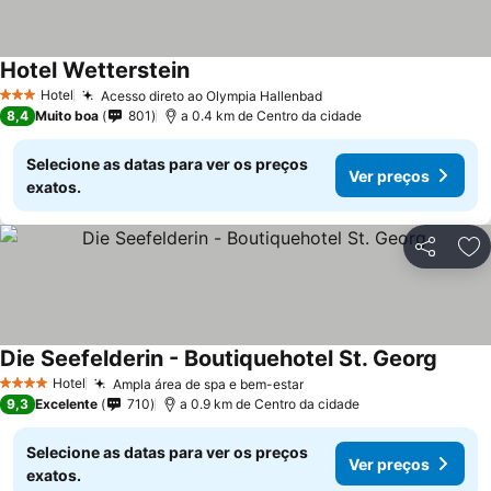
Hotel Wetterstein
Ver preços
Hotel
Acesso direto ao Olympia Hallenbad
Ver preços
3 Estrelas
8,4
Muito boa
801
a 0.4 km de Centro da cidade
Selecione as datas para ver os preços
Ver preços
exatos.
Partilhar
Ad
Die Seefelderin - Boutiquehotel St. Georg
Ver pr
Hotel
Ampla área de spa e bem-estar
Ver preços
4 Estrelas
9,3
Excelente
710
a 0.9 km de Centro da cidade
Selecione as datas para ver os preços
Ver preços
exatos.