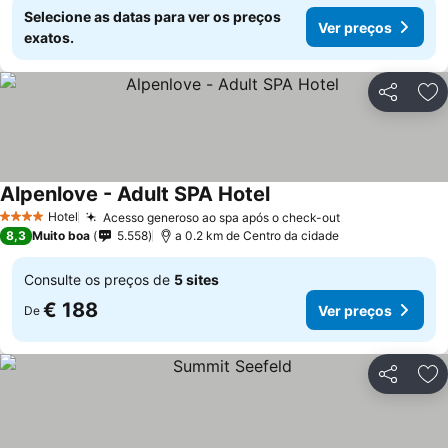
Selecione as datas para ver os preços
Ver preços
exatos.
Partilhar
Ad
Alpenlove - Adult SPA Hotel
Ver preços
Hotel
Acesso generoso ao spa após o check-out
Ver preços
4 Estrelas
8,3
Muito boa
5.558
a 0.2 km de Centro da cidade
Consulte os preços de
5 sites
€ 188
Ver preços
De
Partilhar
Ad