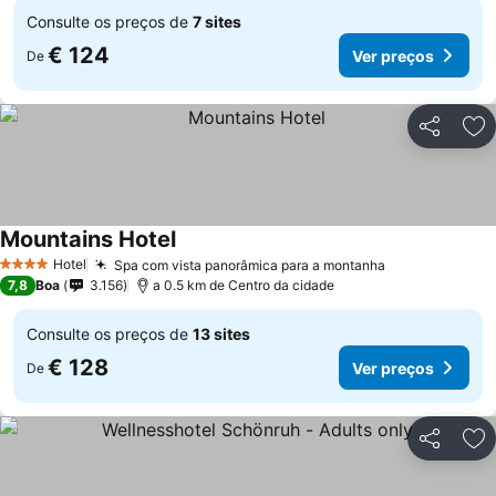
Consulte os preços de
7 sites
€ 124
Ver preços
De
Partilhar
Ad
Mountains Hotel
Ver preços
Hotel
Spa com vista panorâmica para a montanha
Ver preços
4 Estrelas
7,8
Boa
3.156
a 0.5 km de Centro da cidade
Consulte os preços de
13 sites
€ 128
Ver preços
De
Partilhar
Ad