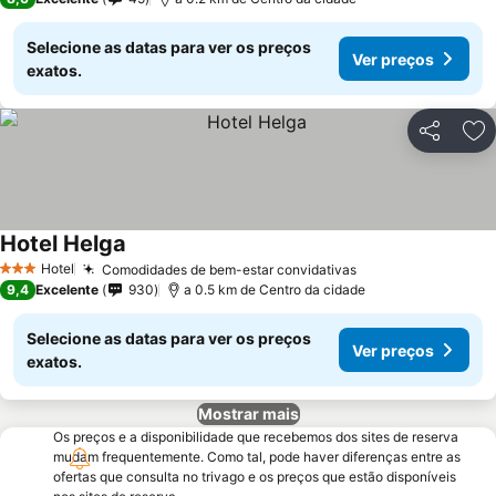
Selecione as datas para ver os preços
Ver preços
exatos.
Partilhar
Ad
Hotel Helga
Ver preços
Hotel
Comodidades de bem-estar convidativas
Ver preços
3 Estrelas
9,4
Excelente
930
a 0.5 km de Centro da cidade
Selecione as datas para ver os preços
Ver preços
exatos.
Mostrar mais
Os preços e a disponibilidade que recebemos dos sites de reserva
mudam frequentemente. Como tal, pode haver diferenças entre as
ofertas que consulta no trivago e os preços que estão disponíveis