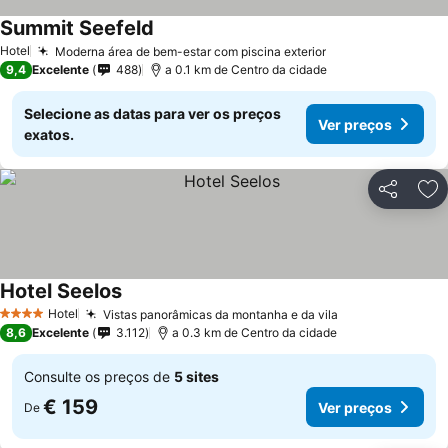
Summit Seefeld
Ver preços
Hotel
Moderna área de bem-estar com piscina exterior
Ver preços
9,4
Excelente
488
a 0.1 km de Centro da cidade
Selecione as datas para ver os preços
Ver preços
exatos.
Partilhar
Ad
Hotel Seelos
Ver preços
Hotel
Vistas panorâmicas da montanha e da vila
Ver preços
4 Estrelas
8,6
Excelente
3.112
a 0.3 km de Centro da cidade
Consulte os preços de
5 sites
€ 159
Ver preços
De