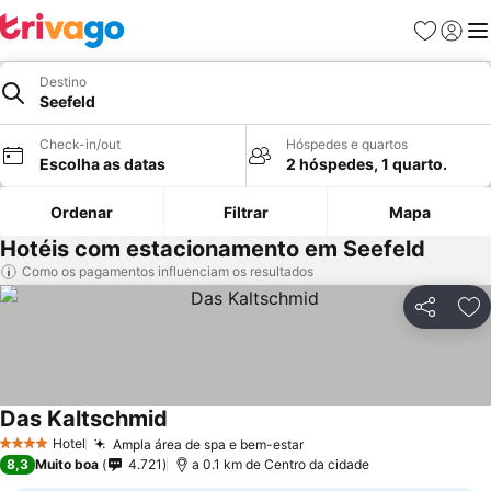
Favoritos
Iniciar
Me
Destino
Seefeld
Check-in/out
Hóspedes e quartos
Escolha as datas
2 hóspedes, 1 quarto.
Ordenar
Filtrar
Mapa
Hotéis com estacionamento em Seefeld
Como os pagamentos influenciam os resultados
Partilhar
Ad
Das Kaltschmid
Ver preços
Hotel
Ampla área de spa e bem-estar
Ver preços
4 Estrelas
8,3
Muito boa
4.721
a 0.1 km de Centro da cidade