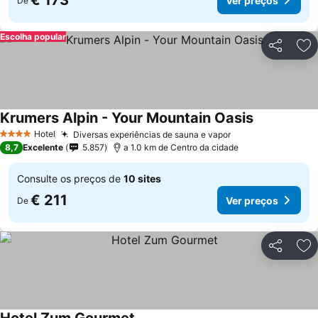
€ 173
Ver preços
De
Escolha popular
Partilhar
Ad
Krumers Alpin - Your Mountain Oasis
Ver preços
Hotel
Diversas experiências de sauna e vapor
Ver preços
4 Estrelas
8,7
Excelente
5.857
a 1.0 km de Centro da cidade
Consulte os preços de
10 sites
€ 211
Ver preços
De
Partilhar
Ad