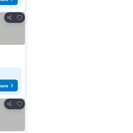
Adicionar aos favoritos
Partilhar
eços
Adicionar aos favoritos
Partilhar