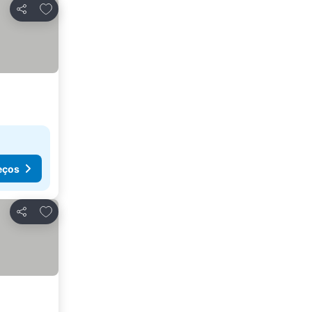
Adicionar aos favoritos
Partilhar
eços
Adicionar aos favoritos
Partilhar