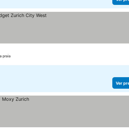
a praia
Ver pr