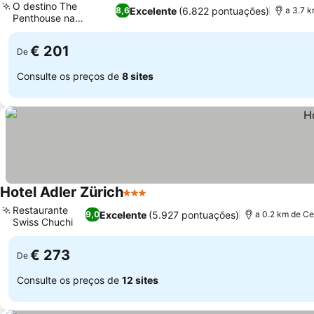
O destino The
Excelente
(6.822 pontuações)
8,6
a 3.7 k
Penthouse na
cobertura
€ 201
De
Consulte os preços de
8 sites
Hotel Adler Zürich
3 Estrelas
Restaurante
Excelente
(5.927 pontuações)
9,0
a 0.2 km de Ce
Swiss Chuchi
€ 273
De
Consulte os preços de
12 sites