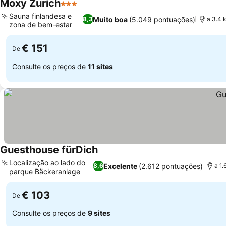
Moxy Zurich
3 Estrelas
Sauna finlandesa e
Muito boa
(5.049 pontuações)
8,3
a 3.4 
zona de bem-estar
€ 151
De
Consulte os preços de
11 sites
Guesthouse fürDich
Localização ao lado do
Excelente
(2.612 pontuações)
8,6
a 1
parque Bäckeranlage
€ 103
De
Consulte os preços de
9 sites