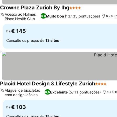
Crowne Plaza Zurich By Ihg
4 Estrelas
Acesso ao Holmes
Muito boa
(13.135 pontuações)
8,0
a 2.9 k
Place Health Club
€ 145
De
Consulte os preços de
13 sites
Placid Hotel Design & Lifestyle Zurich
4 Estrelas
Aluguel de bicicletas
Excelente
(5.111 pontuações)
8,5
a 4.0 
com design icônico
€ 103
De
Consulte os preços de
15 sites