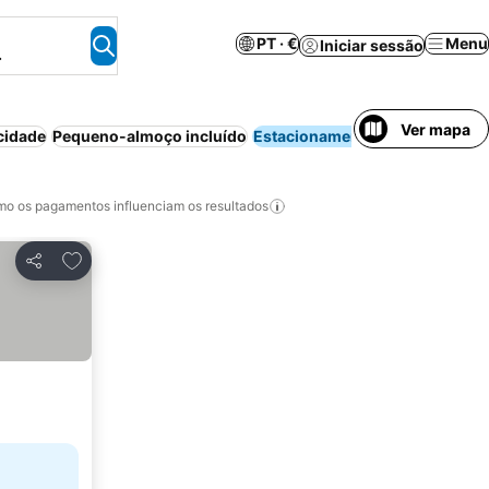
PT · €
Menu
Iniciar sessão
.
Ver mapa
cidade
Pequeno-almoço incluído
Estacionamento
Ar condici
o os pagamentos influenciam os resultados
Adicionar aos favoritos
Partilhar