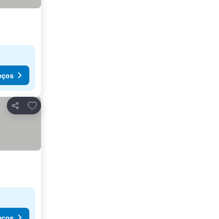
eços
Adicionar aos favoritos
Partilhar
eços