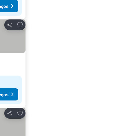
eços
Adicionar aos favoritos
Partilhar
eços
Adicionar aos favoritos
Partilhar