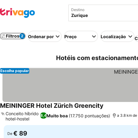
Destino
Filtros
2
Ordenar por
Preço
Localização
C
Hotéis com estacionament
Escolha popular
MEININGER Hotel Zürich Greencity
Conceito híbrido
Muito boa
(17.750 pontuações)
8,4
a 3.8 km de
hotel-hostel
€ 89
De