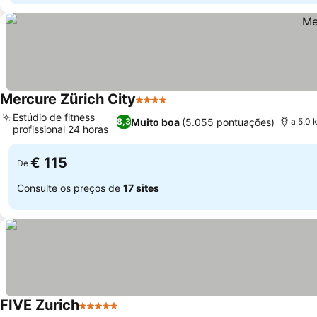
Mercure Zürich City
4 Estrelas
Estúdio de fitness
Muito boa
(5.055 pontuações)
8,3
a 5.0 
profissional 24 horas
€ 115
De
Consulte os preços de
17 sites
FIVE Zurich
5 Estrelas