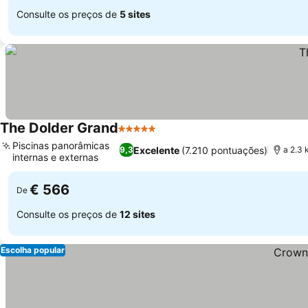
Consulte os preços de
5 sites
The Dolder Grand
5 Estrelas
Piscinas panorâmicas
Excelente
(7.210 pontuações)
9,3
a 2.3 
internas e externas
€ 566
De
Consulte os preços de
12 sites
Escolha popular