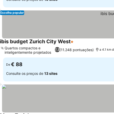
Escolha popular
ibis budget Zurich City West
1 Estrelas
Quartos compactos e
(11.248 pontuações)
7,3
a 4.1 km d
inteligentemente projetados
€ 88
De
Consulte os preços de
13 sites