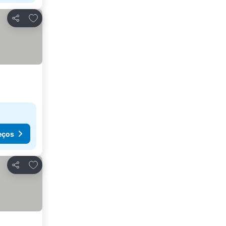
Adicionar aos favoritos
Partilhar
eços
Adicionar aos favoritos
Partilhar