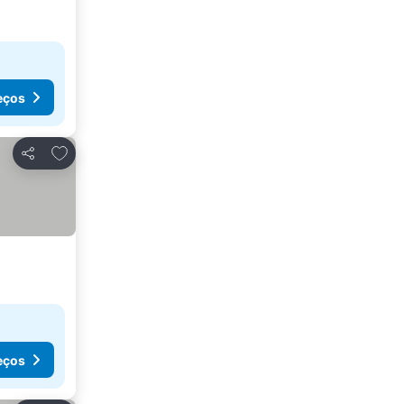
eços
Adicionar aos favoritos
Partilhar
eços