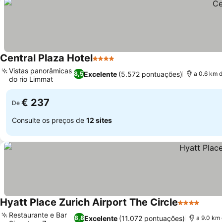
Central Plaza Hotel
4 Estrelas
Vistas panorâmicas
Excelente
(5.572 pontuações)
8,5
a 0.6 km 
do rio Limmat
€ 237
De
Consulte os preços de
12 sites
Hyatt Place Zurich Airport The Circle
4 Estrelas
Restaurante e Bar
Excelente
(11.072 pontuações)
8,8
a 9.0 km