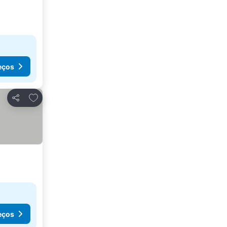
eços
Adicionar aos favoritos
Partilhar
eços