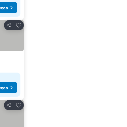
eços
Adicionar aos favoritos
Partilhar
eços
Adicionar aos favoritos
Partilhar