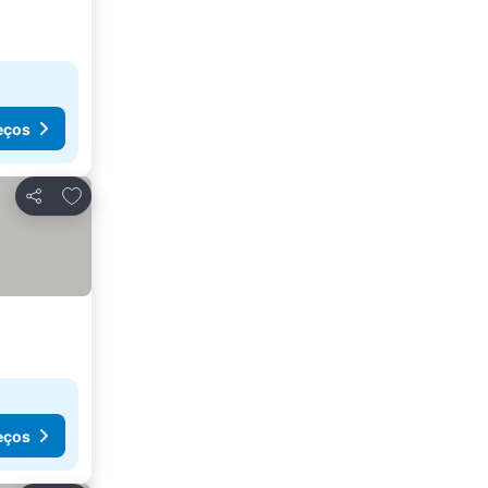
eços
Adicionar aos favoritos
Partilhar
eços