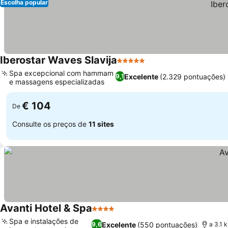
Escolha popular
Iberostar Waves Slavija
5 Estrelas
Spa excepcional com hammam
Excelente
(2.329 pontuações)
9,1
e massagens especializadas
€ 104
De
Consulte os preços de
11 sites
Avanti Hotel & Spa
4 Estrelas
Spa e instalações de
Excelente
(550 pontuações)
9,6
a 3.1 