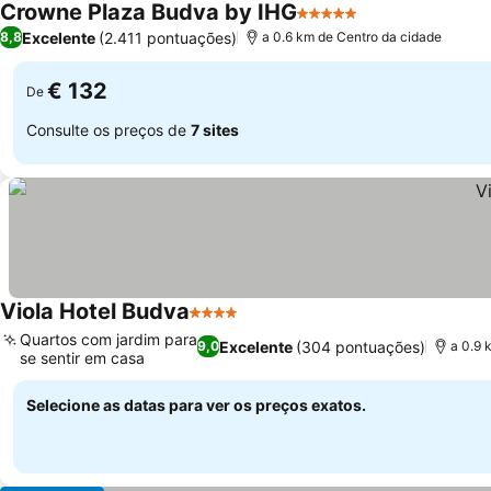
Crowne Plaza Budva by IHG
5 Estrelas
Excelente
(2.411 pontuações)
8,8
a 0.6 km de Centro da cidade
€ 132
De
Consulte os preços de
7 sites
Viola Hotel Budva
4 Estrelas
Quartos com jardim para
Excelente
(304 pontuações)
9,0
a 0.9 
se sentir em casa
Selecione as datas para ver os preços exatos.