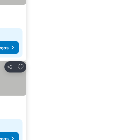
eços
Adicionar aos favoritos
Partilhar
eços