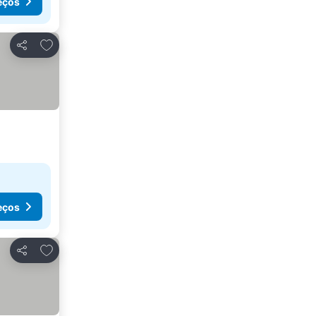
eços
Adicionar aos favoritos
Partilhar
eços
Adicionar aos favoritos
Partilhar