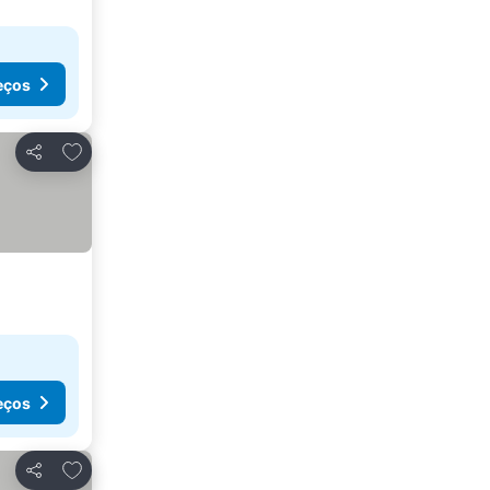
eços
Adicionar aos favoritos
Partilhar
eços
Adicionar aos favoritos
Partilhar