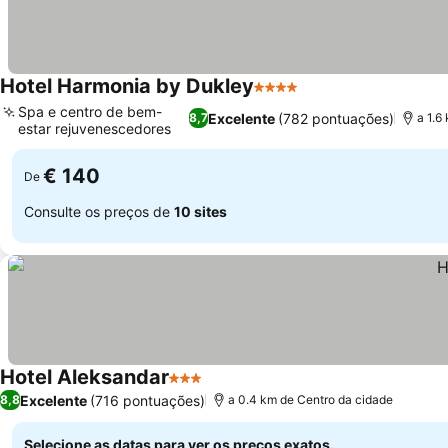
Hotel Harmonia by Dukley
4 Estrelas
Spa e centro de bem-
Excelente
(782 pontuações)
8,7
a 1.6
estar rejuvenescedores
€ 140
De
Consulte os preços de
10 sites
Hotel Aleksandar
3 Estrelas
Excelente
(716 pontuações)
8,8
a 0.4 km de Centro da cidade
Selecione as datas para ver os preços exatos.