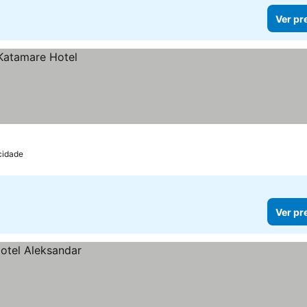
Ver pr
cidade
Ver pr