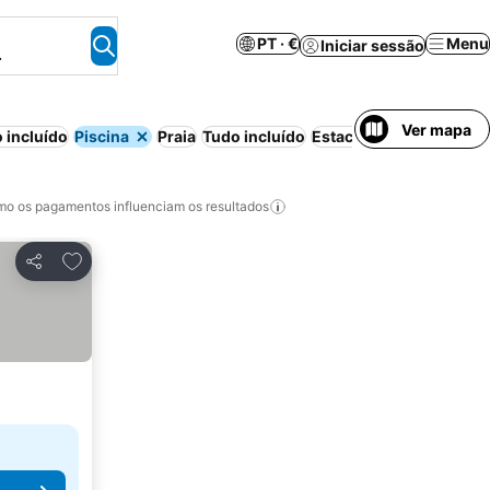
PT · €
Menu
Iniciar sessão
.
Ver mapa
 incluído
Piscina
Praia
Tudo incluído
Estacionamento
Meia-
o os pagamentos influenciam os resultados
Adicionar aos favoritos
Partilhar