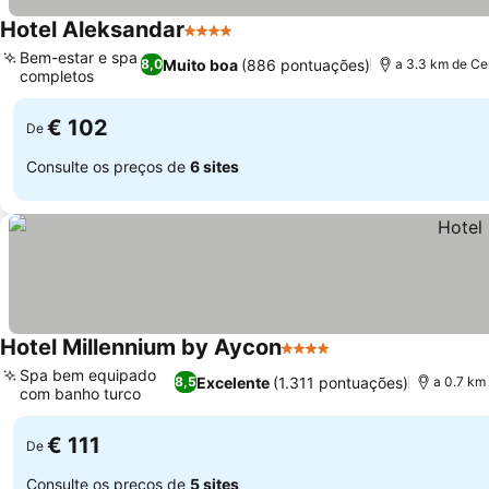
Hotel Aleksandar
4 Estrelas
Bem-estar e spa
Muito boa
(886 pontuações)
8,0
a 3.3 km de Ce
completos
€ 102
De
Consulte os preços de
6 sites
Hotel Millennium by Aycon
4 Estrelas
Spa bem equipado
Excelente
(1.311 pontuações)
8,5
a 0.7 km
com banho turco
€ 111
De
Consulte os preços de
5 sites