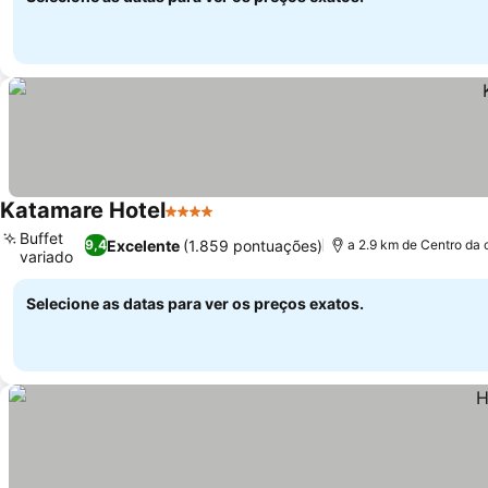
Katamare Hotel
4 Estrelas
Buffet
Excelente
(1.859 pontuações)
9,4
a 2.9 km de Centro da 
variado
Selecione as datas para ver os preços exatos.