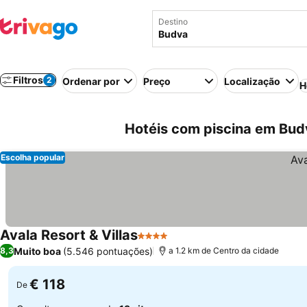
Destino
Filtros
2
Ordenar por
Preço
Localização
H
Hotéis com piscina em Bu
Escolha popular
Avala Resort & Villas
4 Estrelas
Muito boa
(5.546 pontuações)
8,3
a 1.2 km de Centro da cidade
€ 118
De