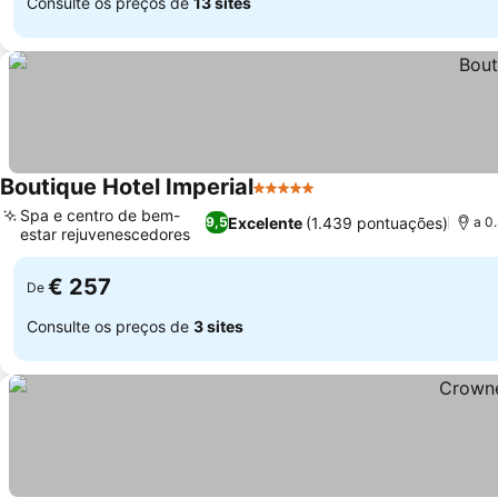
Consulte os preços de
13 sites
Boutique Hotel Imperial
5 Estrelas
Spa e centro de bem-
Excelente
(1.439 pontuações)
9,5
a 0
estar rejuvenescedores
€ 257
De
Consulte os preços de
3 sites