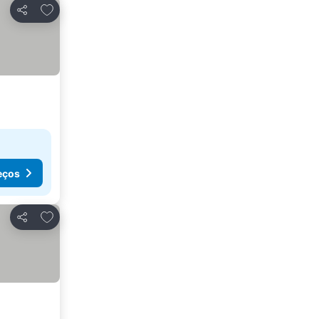
Adicionar aos favoritos
Partilhar
eços
Adicionar aos favoritos
Partilhar