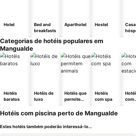
Hotel
Bed and
Aparthotel
Hostel
Casa
breakfasts
hósp
Categorias de hotéis populares em
Mangualde
Hotéis
Hotéis de
Hotéis que
Hotéis
Hoté
baratos
luxo
permitem
com spa
com
animais
esta
ment
Hotéis com piscina perto de Mangualde
Estes hotéis também poderão interessá-lo...