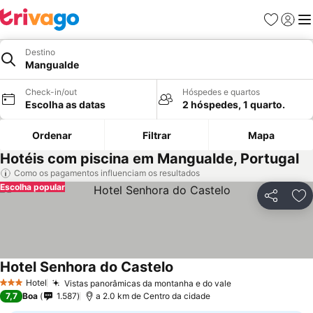
Favoritos
Iniciar
Me
Destino
Mangualde
Check-in/out
Hóspedes e quartos
Escolha as datas
2 hóspedes, 1 quarto.
Ordenar
Filtrar
Mapa
Hotéis com piscina em Mangualde, Portugal
Como os pagamentos influenciam os resultados
Escolha popular
Partilhar
Ad
Hotel Senhora do Castelo
Hotel
Vistas panorâmicas da montanha e do vale
3 Estrelas
7,7
Boa
1.587
a 2.0 km de Centro da cidade