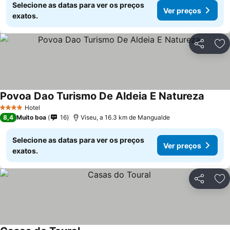
Selecione as datas para ver os preços
Ver preços
exatos.
Partilhar
Ad
Povoa Dao Turismo De Aldeia E Natureza
Hotel
4 Estrelas
8,4
Muito boa
16
Viseu, a 16.3 km de Mangualde
Selecione as datas para ver os preços
Ver preços
exatos.
Partilhar
Ad