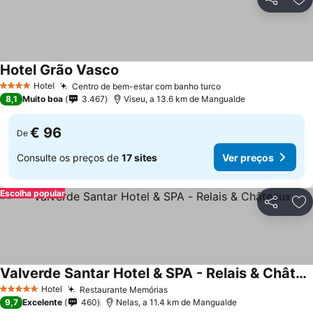
Partilhar
Ad
Hotel Grão Vasco
Hotel
Centro de bem-estar com banho turco
4 Estrelas
8,1
Muito boa
3.467
Viseu, a 13.6 km de Mangualde
€ 96
De
Consulte os preços de
17 sites
Ver preços
Escolha popular
Partilhar
Ad
Valverde Santar Hotel & SPA - Relais & Châteaux
Hotel
Restaurante Memórias
5 Estrelas
9,7
Excelente
460
Nelas, a 11.4 km de Mangualde