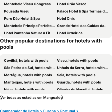
Montebelo Viseu Congress Hotel & Spa
Hotel Grão Vasco
Pousada Viseu
Palace Hotel & Spa Termas de S. Miguel
Puro Dão Hotel & Spa
Hotel Onix
Montebelo Príncipe Perfeito Viseu Garden Hotel
Grande Hotel das Caldas da Felgueira
Hotel Pantanha Nature & Fitness
Hotel Urgeirica
Other popular destinations for hotels with
Viseu Executive Hotel
Hotel Senhora do Castelo
pools
Parador Casa da Ínsua
Montebelo Principe Perfeito Viseu Garden Hotel
Hotel Rubi
Casas do Toural
Covilhã, hotels with pools
Viseu, hotels with pools
Madre de Água Hotel Rural de Charme
Valverde Santar Hotel & SPA - Relais & Châteaux
São Pedro do Sul, hotels with pools
Unhais da Serra, hotels with pools
Quinta dos Patos
Quinta da Fata
Mortágua, hotels with pools
Seia, hotels with pools
Quinta do Medronheiro Hotel Rural
Contemporary countryside haven in Mangualde
Manteigas, hotels with pools
Guarda, hotels with pools
HOTEL CRUZ DA MATA
Oakstone Hills
Nelas, hotels with pools
Oliveira do Hospital, hotels with pools
Estalagem Cruz Da Mata
A Casa da Celeste
Sabugueiro, hotels with pools
Tábua, hotels with pools
Ver todas as estadias em Mangualde
Hotel Quinta Villa Meã
Rural Mira Serra
Fornos de Algodres, hotels with pools
Caramulo, hotels with pools
Quinta de São Caetano
Povoa Dao Turismo De Aldeia E Natureza
Comparador de Hotéis
Europa
Portugal
Arganil, hotels with pools
Tarouca, hotels with pools