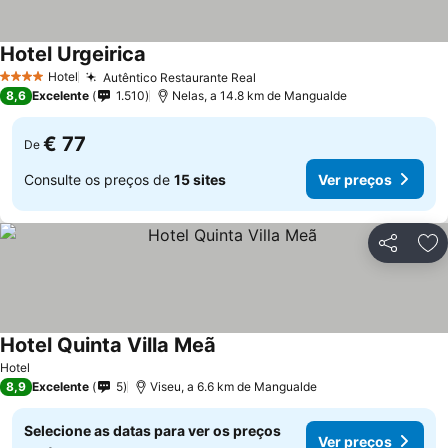
Hotel Urgeirica
Hotel
Autêntico Restaurante Real
4 Estrelas
8,6
Excelente
1.510
Nelas, a 14.8 km de Mangualde
€ 77
De
Consulte os preços de
15 sites
Ver preços
Partilhar
Ad
Hotel Quinta Villa Meã
Hotel
8,9
Excelente
5
Viseu, a 6.6 km de Mangualde
Selecione as datas para ver os preços
Ver preços