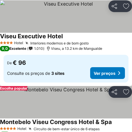
Partilhar
Ad
Viseu Executive Hotel
Hotel
Interiores modernos e de bom gosto
4 Estrelas
9,0
Excelente
1.010
Viseu, a 13.2 km de Mangualde
€ 96
De
Consulte os preços de
3 sites
Ver preços
Escolha popular
Partilhar
Ad
Montebelo Viseu Congress Hotel & Spa
Hotel
Circuito de bem-estar único de 6 etapas
5 Estrelas