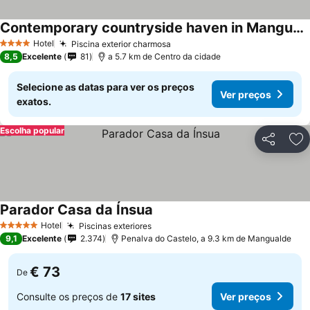
Contemporary countryside haven in Mangualde
Hotel
Piscina exterior charmosa
4 Estrelas
8,5
Excelente
81
a 5.7 km de Centro da cidade
Selecione as datas para ver os preços
Ver preços
exatos.
Escolha popular
Partilhar
Ad
Parador Casa da Ínsua
Hotel
Piscinas exteriores
5 Estrelas
9,1
Excelente
2.374
Penalva do Castelo, a 9.3 km de Mangualde
€ 73
De
Consulte os preços de
17 sites
Ver preços