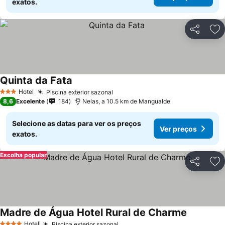
exatos.
Partilhar
Ad
Quinta da Fata
Hotel
Piscina exterior sazonal
3 Estrelas
8,6
Excelente
184
Nelas, a 10.5 km de Mangualde
Selecione as datas para ver os preços
Ver preços
exatos.
Escolha popular
Partilhar
Ad
Madre de Água Hotel Rural de Charme
Hotel
Piscina exterior sazonal