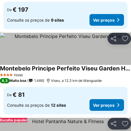
€ 197
De
Consulte os preços de
9 sites
Ver preços
Partilhar
Ad
Montebelo Principe Perfeito Viseu Garden Hotel
Hotel
4 Estrelas
8,3
Muito boa
1.466
Viseu, a 12.3 km de Mangualde
€ 81
De
Consulte os preços de
12 sites
Ver preços
Escolha popular
Partilhar
Ad