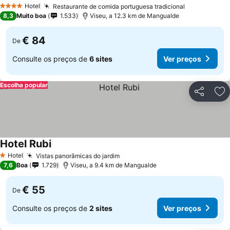
Hotel
Restaurante de comida portuguesa tradicional
4 Estrelas
8,3
Muito boa
1.533
Viseu, a 12.3 km de Mangualde
€ 84
De
Consulte os preços de
6 sites
Ver preços
Escolha popular
Partilhar
Ad
Hotel Rubi
Hotel
Vistas panorâmicas do jardim
1 Estrelas
7,6
Boa
1.729
Viseu, a 9.4 km de Mangualde
€ 55
De
Consulte os preços de
2 sites
Ver preços