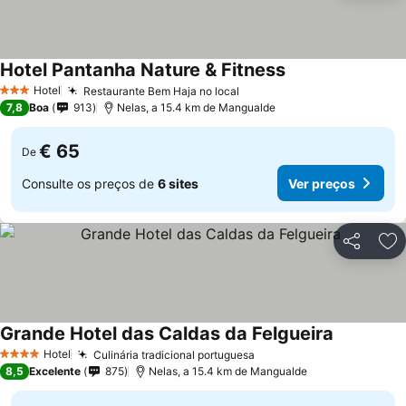
Hotel Pantanha Nature & Fitness
Hotel
Restaurante Bem Haja no local
3 Estrelas
7,8
Boa
913
Nelas, a 15.4 km de Mangualde
€ 65
De
Consulte os preços de
6 sites
Ver preços
Partilhar
Ad
Grande Hotel das Caldas da Felgueira
Hotel
Culinária tradicional portuguesa
4 Estrelas
8,5
Excelente
875
Nelas, a 15.4 km de Mangualde