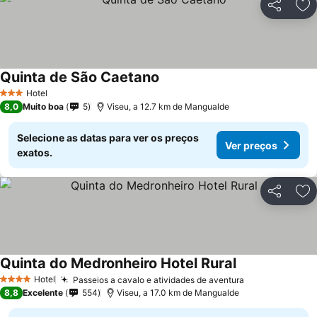
Partilhar
Ad
Quinta de São Caetano
Hotel
3 Estrelas
8,0
Muito boa
5
Viseu, a 12.7 km de Mangualde
Selecione as datas para ver os preços
Ver preços
exatos.
Partilhar
Ad
Quinta do Medronheiro Hotel Rural
Hotel
Passeios a cavalo e atividades de aventura
4 Estrelas
8,8
Excelente
554
Viseu, a 17.0 km de Mangualde