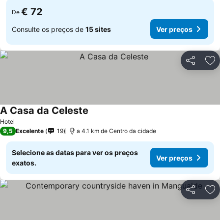
€ 72
De
Consulte os preços de
15 sites
Ver preços
Partilhar
Ad
A Casa da Celeste
Hotel
9,5
Excelente
19
a 4.1 km de Centro da cidade
Selecione as datas para ver os preços
Ver preços
exatos.
Partilhar
Ad