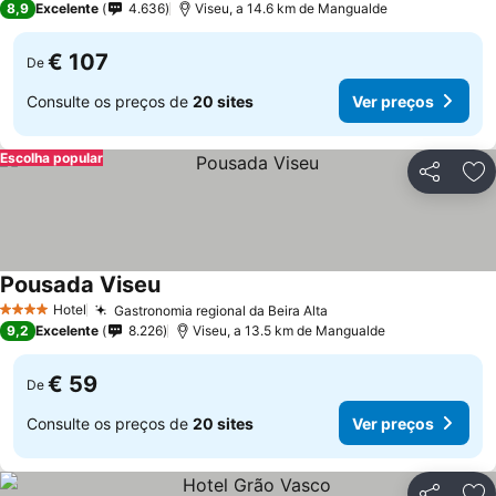
8,9
Excelente
4.636
Viseu, a 14.6 km de Mangualde
€ 107
De
Consulte os preços de
20 sites
Ver preços
Escolha popular
Partilhar
Ad
Pousada Viseu
Hotel
Gastronomia regional da Beira Alta
4 Estrelas
9,2
Excelente
8.226
Viseu, a 13.5 km de Mangualde
€ 59
De
Consulte os preços de
20 sites
Ver preços