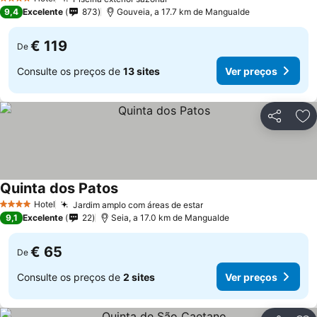
4 Estrelas
9,4
Excelente
873
Gouveia, a 17.7 km de Mangualde
€ 119
De
Consulte os preços de
13 sites
Ver preços
Partilhar
Ad
Quinta dos Patos
Hotel
Jardim amplo com áreas de estar
4 Estrelas
9,1
Excelente
22
Seia, a 17.0 km de Mangualde
€ 65
De
Consulte os preços de
2 sites
Ver preços