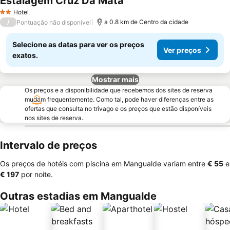
Estalagem Cruz Da Mata
Hotel
2 Estrelas
/
a 0.8 km de Centro da cidade
Pontuação não disponível
Selecione as datas para ver os preços
Ver preços
exatos.
Mostrar mais
Os preços e a disponibilidade que recebemos dos sites de reserva
mudam frequentemente. Como tal, pode haver diferenças entre as
ofertas que consulta no trivago e os preços que estão disponíveis
nos sites de reserva.
Intervalo de preços
Os preços de hotéis com piscina em Mangualde variam entre
‎€ 55
e
‎€ 197
por noite.
Outras estadias em Mangualde