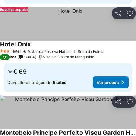
Escolha popular
Partilhar
Ad
Hotel Onix
Hotel
Vistas da Reserva Natural da Serra da Estrela
3 Estrelas
7,8
Boa
3.604
Viseu, a 9.3 km de Mangualde
€ 69
De
Consulte os preços de
5 sites
Ver preços
Partilhar
Ad
Montebelo Príncipe Perfeito Viseu Garden Hotel