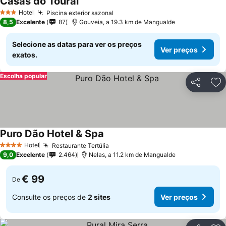
Casas do Toural
Hotel
Piscina exterior sazonal
3 Estrelas
8,5
Excelente
87
Gouveia, a 19.3 km de Mangualde
Selecione as datas para ver os preços
Ver preços
exatos.
Escolha popular
Partilhar
Ad
Puro Dão Hotel & Spa
Hotel
Restaurante Tertúlia
4 Estrelas
9,0
Excelente
2.464
Nelas, a 11.2 km de Mangualde
€ 99
De
Consulte os preços de
2 sites
Ver preços