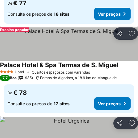
€ 77
De
Consulte os preços de
18 sites
Ver preços
Escolha popular
Partilhar
Ad
Palace Hotel & Spa Termas de S. Miguel
Hotel
Quartos espaçosos com varandas
4 Estrelas
7,7
Boa
935
Fornos de Algodres, a 18.9 km de Mangualde
€ 78
De
Consulte os preços de
12 sites
Ver preços
Partilhar
Ad