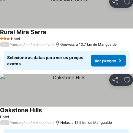
Partilhar
Ad
Rural Mira Serra
Hotel
3 Estrelas
/
Gouveia, a 10.7 km de Mangualde
Pontuação não disponível
Selecione as datas para ver os preços
Ver preços
exatos.
Partilhar
Ad
Oakstone Hills
Hotel
/
Nelas, a 12.5 km de Mangualde
Pontuação não disponível