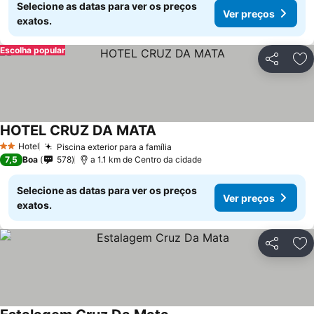
Selecione as datas para ver os preços
Ver preços
exatos.
Escolha popular
Partilhar
Ad
HOTEL CRUZ DA MATA
Hotel
Piscina exterior para a família
2 Estrelas
7,5
Boa
578
a 1.1 km de Centro da cidade
Selecione as datas para ver os preços
Ver preços
exatos.
Partilhar
Ad