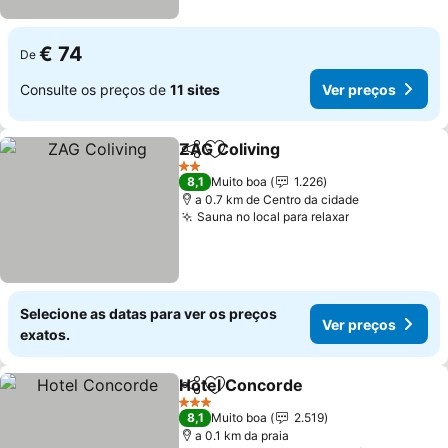
€ 74
De
Consulte os preços de
11 sites
Ver preços
ZAG Coliving
Partilhar
Adicionar aos favoritos
Ver preços
2 Estrelas
8,1
Muito boa
1.226
a 0.7 km de Centro da cidade
Sauna no local para relaxar
Ver preços
Selecione as datas para ver os preços
Ver preços
exatos.
Hotel Concorde
Partilhar
Adicionar aos favoritos
Ver preço
3 Estrelas
8,1
Muito boa
2.519
a 0.1 km da praia