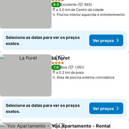
Ver preços
4 Estrelas
8,5
Excelente
845
a 3.0 km de Centro da cidade
Piscina interior aquecida e entretenimento
V
Selecione as datas para ver os preços
Ver preços
exatos.
La Foret
Partilhar
Adicionar aos favoritos
Ver preços
4 Estrelas
7,8
Boa
1.951
a 0.2 km da praia
Área de piscina externa convidativa
Ver pr
Selecione as datas para ver os preços
Ver preços
exatos.
Yoo Apartamento - Rental
Partilhar
Adicionar aos favoritos