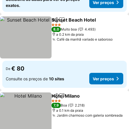
Ver preços
exatos.
Sunset Beach Hotel
Partilhar
Adicionar aos favoritos
Ver pr
3 Estrelas
8,0
Muito boa
4.493
a 0.2 km da praia
Café da manhã variado e saboroso
Ver pre
€ 80
De
Consulte os preços de
10 sites
Ver preços
Hotel Milano
Partilhar
Adicionar aos favoritos
Ver preços
3 Estrelas
7,9
Boa
2.218
a 0.1 km da praia
Jardim charmoso com galeria sombreada
Ve