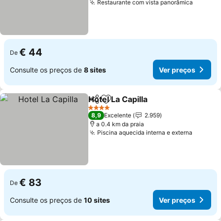
Restaurante com vista panorâmica
Ver pre
€ 44
De
Consulte os preços de
8 sites
Ver preços
Hotel La Capilla
Partilhar
Adicionar aos favoritos
Ver preços
4 Estrelas
8,9
Excelente
2.959
a 0.4 km da praia
Piscina aquecida interna e externa
Ver pre
€ 83
De
Consulte os preços de
10 sites
Ver preços