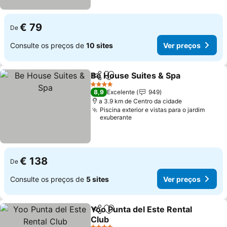
€ 79
De
Consulte os preços de
10 sites
Ver preços
Be House Suites & Spa
Partilhar
Adicionar aos favoritos
Ver
4 Estrelas
8,9
Excelente
949
a 3.9 km de Centro da cidade
Piscina exterior e vistas para o jardim
exuberante
€ 138
De
Consulte os preços de
5 sites
Ver preços
Yoo Punta del Este Rental
Partilhar
Adicionar aos favoritos
Club