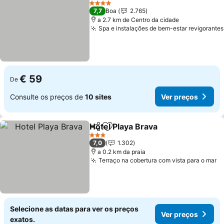
Ver preços
4 Estrelas
7,7
Boa
2.765
a 2.7 km de Centro da cidade
Spa e instalações de bem-estar revigorantes
€ 59
De
Consulte os preços de
10 sites
Ver preços
Hotel Playa Brava
Partilhar
Adicionar aos favoritos
Ver preç
3 Estrelas
7,0
1.302
a 0.2 km da praia
Terraço na cobertura com vista para o mar
V
Selecione as datas para ver os preços
Ver preços
exatos.