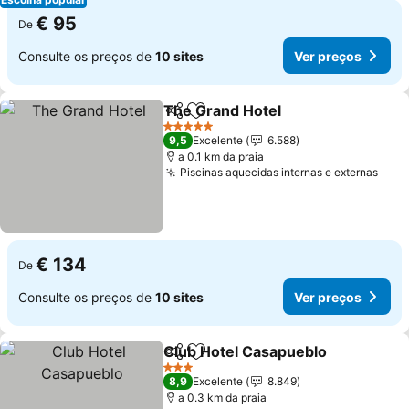
€ 95
De
Consulte os preços de
10 sites
Ver preços
The Grand Hotel
Partilhar
Adicionar aos favoritos
Ver preço
5 Estrelas
9,5
Excelente
6.588
a 0.1 km da praia
Piscinas aquecidas internas e externas
Ver 
€ 134
De
Consulte os preços de
10 sites
Ver preços
Club Hotel Casapueblo
Partilhar
Adicionar aos favoritos
Ver
3 Estrelas
8,9
Excelente
8.849
a 0.3 km da praia