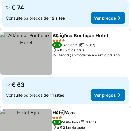
€ 74
De
Consulte os preços de
12 sites
Ver preços
Atlántico Boutique Hotel
Partilhar
Adicionar aos favoritos
V
4 Estrelas
8,8
Excelente
5.187
a 0.1 km da praia
Decoração moderna em estilo praiano
Ver 
€ 63
De
Consulte os preços de
11 sites
Ver preços
Hotel Ajax
Partilhar
Adicionar aos favoritos
Ver preços
3 Estrelas
8,3
Muito boa
3.811
a 0.2 km da praia