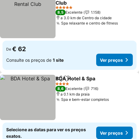
Club
Ver preços
5 Estrelas
8,5
Excelente
1.158
a 3.0 km de Centro da cidade
Spa relaxante e centro de fitness
Ver preç
€ 62
De
Consulte os preços de
1 site
Ver preços
BDA Hotel & Spa
Partilhar
Adicionar aos favoritos
Ver preço
4 Estrelas
8,6
Excelente
716
a 0.1 km da praia
Spa e bem-estar completos
Ver preços
Selecione as datas para ver os preços
Ver preços
exatos.