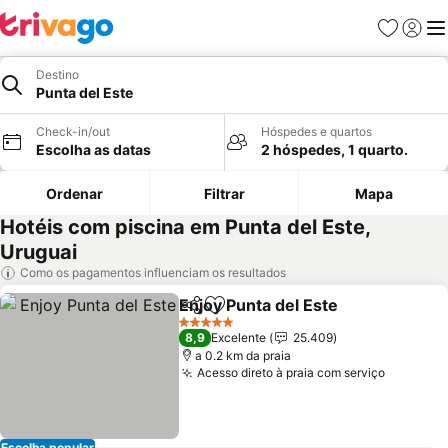
Favoritos
Iniciar
Me
Destino
Punta del Este
Check-in/out
Hóspedes e quartos
Escolha as datas
2 hóspedes, 1 quarto.
Ordenar
Filtrar
Mapa
Hotéis com piscina em Punta del Este,
Uruguai
Como os pagamentos influenciam os resultados
Enjoy Punta del Este
Partilhar
Adicionar aos favoritos
Ver p
5 Estrelas
8,9
Excelente
25.409
a 0.2 km da praia
Acesso direto à praia com serviço
Ver pre
Escolha popular