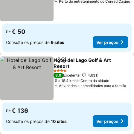
Perto do entretenimento do Conrad Casino
V
€ 50
De
Consulte os preços de
9 sites
Ver preços
Hotel del Lago Golf & Art
Partilhar
Adicionar aos favoritos
Resort
Ver preços
4 Estrelas
8,9
Excelente
4.631
a 15.4 km de Centro da cidade
Atividades e comodidades para a família
Ver
€ 136
De
Consulte os preços de
10 sites
Ver preços