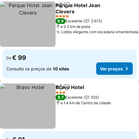
Parque Hotel Jean
Partilhar
Adicionar aos favoritos
Clevers
Ver preços
4 Estrelas
8,9
Excelente
2.673
a 0.2 km da praia
Lobby elegante com escadaria ornamentada
€ 99
De
Consulte os preços de
10 sites
Ver preços
Bravo Hotel
Partilhar
Adicionar aos favoritos
Ver preços
3 Estrelas
8,7
Excelente
555
a 1.4 km de Centro da cidade