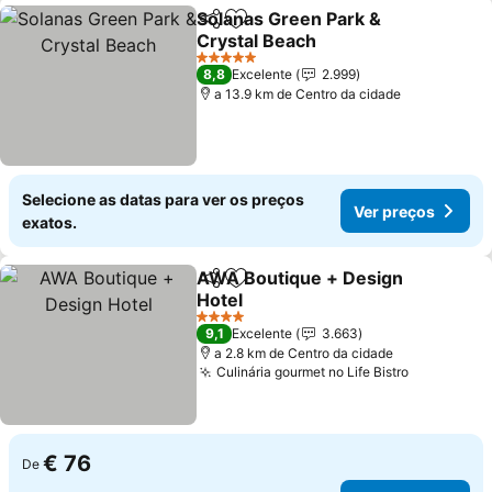
Solanas Green Park &
Partilhar
Adicionar aos favoritos
Crystal Beach
Ver preços
5 Estrelas
8,8
Excelente
2.999
a 13.9 km de Centro da cidade
Selecione as datas para ver os preços
Ver preços
exatos.
AWA Boutique + Design
Partilhar
Adicionar aos favoritos
Hotel
Ver preços
4 Estrelas
9,1
Excelente
3.663
a 2.8 km de Centro da cidade
Culinária gourmet no Life Bistro
Ver preço
€ 76
De