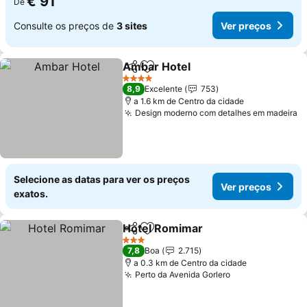
€ 91
De
Consulte os preços de
3 sites
Ver preços
Ambar Hotel
Partilhar
Adicionar aos favoritos
Ver preços
4 Estrelas
8,9
Excelente
753
a 1.6 km de Centro da cidade
Design moderno com detalhes em madeira
V
Selecione as datas para ver os preços
Ver preços
exatos.
Hotel Romimar
Partilhar
Adicionar aos favoritos
Ver preços
3 Estrelas
7,8
Boa
2.715
a 0.3 km de Centro da cidade
Perto da Avenida Gorlero
Ver preços