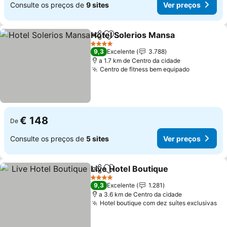
Consulte os preços de
9 sites
Ver preços
Hotel Solerios Mansa
Partilhar
Adicionar aos favoritos
Ver 
4 Estrelas
9,3
Excelente
3.788
a 1.7 km de Centro da cidade
Centro de fitness bem equipado
Ver preço
€ 148
De
Consulte os preços de
5 sites
Ver preços
Live Hotel Boutique
Partilhar
Adicionar aos favoritos
Ver pr
4 Estrelas
9,3
Excelente
1.281
a 3.6 km de Centro da cidade
Hotel boutique com dez suítes exclusivas
Ve