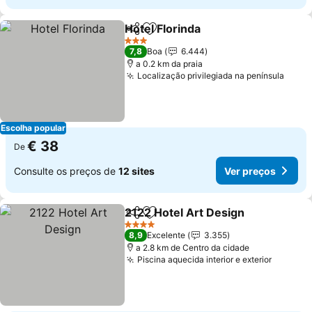
Hotel Florinda
Partilhar
Adicionar aos favoritos
Ver preços
3 Estrelas
7,8
Boa
6.444
a 0.2 km da praia
Localização privilegiada na península
Ver 
Escolha popular
€ 38
De
Consulte os preços de
12 sites
Ver preços
2122 Hotel Art Design
Partilhar
Adicionar aos favoritos
Ver 
4 Estrelas
8,9
Excelente
3.355
a 2.8 km de Centro da cidade
Piscina aquecida interior e exterior
Ver pre