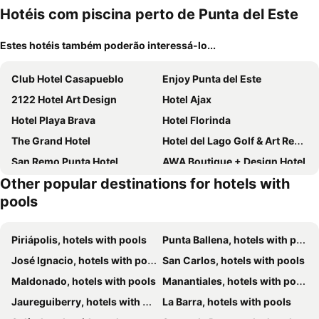
Hotéis com piscina perto de Punta del Este
Estes hotéis também poderão interessá-lo...
Club Hotel Casapueblo
Enjoy Punta del Este
2122 Hotel Art Design
Hotel Ajax
Hotel Playa Brava
Hotel Florinda
The Grand Hotel
Hotel del Lago Golf & Art Resort
San Remo Punta Hotel
AWA Boutique + Design Hotel
Other popular destinations for hotels with
Golden Beach
Atlántico Boutique Hotel
pools
Solanas Green Park & Crystal Beach
Hotel Solerios Mansa
Barradas Parque Hotel & Spa
Sunset Beach Hotel
Piriápolis, hotels with pools
Punta Ballena, hotels with pools
Hotel L'Auberge
Hotel Romimar
José Ignacio, hotels with pools
San Carlos, hotels with pools
Hotel Fasano Punta del Este
Park Hotel
Maldonado, hotels with pools
Manantiales, hotels with pools
Hotel La Capilla
Hotel Milano
Jaureguiberry, hotels with pools
La Barra, hotels with pools
Punta del Este Arenas Hotel & Resort
La Foret