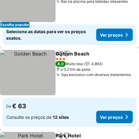
Bar na piscina para bebidas relaxantes
Ver 
Escolha popular
Selecione as datas para ver os preços
Ver preços
exatos.
Golden Beach
Partilhar
Adicionar aos favoritos
Ver preços
3 Estrelas
8,0
Muito boa
4.863
a 0.2 km da praia
Spa exclusivo com diversos tratamentos
Ver
€ 63
De
Consulte os preços de
12 sites
Ver preços
Park Hotel
Partilhar
Adicionar aos favoritos