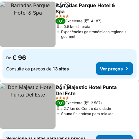
Barradas Parque Hotel &
Partilhar
Adicionar aos favoritos
Spa
Ver preços
4 Estrelas
8,8
Excelente
4.187
a 0.5 km da praia
Experiências gastronômicas regionais
gourmet
€ 96
De
Consulte os preços de
13 sites
Ver preços
Don Majestic Hotel Punta
Partilhar
Adicionar aos favoritos
Del Este
Ver preços
4 Estrelas
9,0
Excelente
2.587
a 2.7 km de Centro da cidade
Sauna finlandesa para relaxar
Ver preços
Selecione as datas para ver os preços