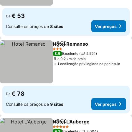
€ 53
De
Consulte os preços de
8 sites
Ver preços
Hotel Remanso
Partilhar
Adicionar aos favoritos
Ver preços
3 Estrelas
8,5
Excelente
2.594
a 0.2 km da praia
Localização privilegiada na península
Ver 
€ 78
De
Consulte os preços de
9 sites
Ver preços
Hotel L'Auberge
Partilhar
Adicionar aos favoritos
Ver preço
5 Estrelas
9,3
Excelente
3.004