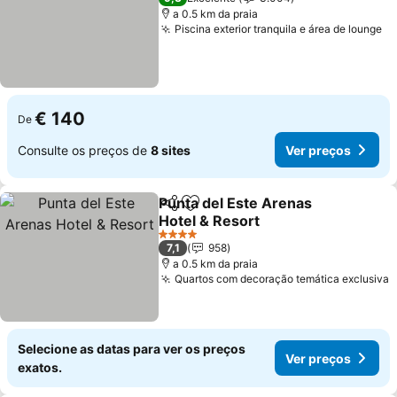
a 0.5 km da praia
Piscina exterior tranquila e área de lounge
Ve
€ 140
De
Consulte os preços de
8 sites
Ver preços
Punta del Este Arenas
Partilhar
Adicionar aos favoritos
Hotel & Resort
Ver preços
4 Estrelas
7,1
958
a 0.5 km da praia
Quartos com decoração temática exclusiva
V
Selecione as datas para ver os preços
Ver preços
exatos.