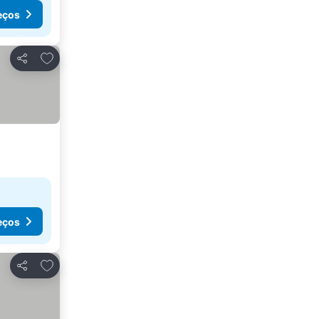
eços
Adicionar aos favoritos
Partilhar
eços
Adicionar aos favoritos
Partilhar