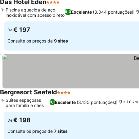
Das Hotel Eden
4 Estrelas
Piscina aquecida de aço
Excelente
(3.044 pontuações)
9,0
inoxidável com acesso direto
€ 197
De
Consulte os preços de
9 sites
Bergresort Seefeld
4 Estrelas
Suítes espaçosas
Excelente
(3.155 pontuações)
9,1
a 1.0 km
para família e cães
€ 198
De
Consulte os preços de
7 sites