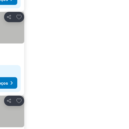
Adicionar aos favoritos
Partilhar
eços
Adicionar aos favoritos
Partilhar