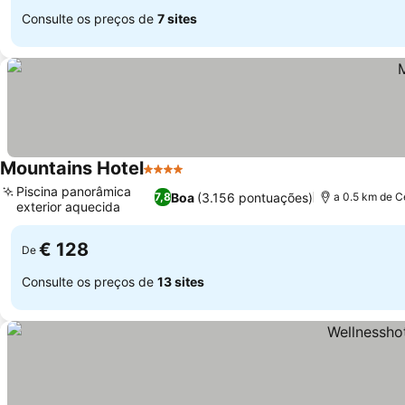
Consulte os preços de
7 sites
Mountains Hotel
4 Estrelas
Piscina panorâmica
Boa
(3.156 pontuações)
7,8
a 0.5 km de C
exterior aquecida
€ 128
De
Consulte os preços de
13 sites