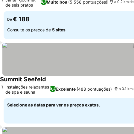
Muito boa
(5.558 pontuações)
8,3
a 0.2 km de
de seis pratos
€ 188
De
Consulte os preços de
5 sites
Summit Seefeld
Instalações relaxantes
Excelente
(488 pontuações)
9,4
a 0.1 km
de spa e sauna
Selecione as datas para ver os preços exatos.