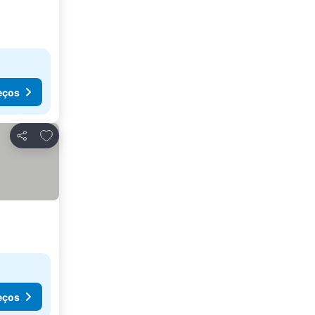
eços
Adicionar aos favoritos
Partilhar
eços