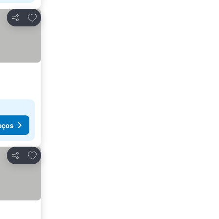
Adicionar aos favoritos
Partilhar
eços
Adicionar aos favoritos
Partilhar