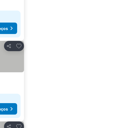
eços
Adicionar aos favoritos
Partilhar
eços
Adicionar aos favoritos