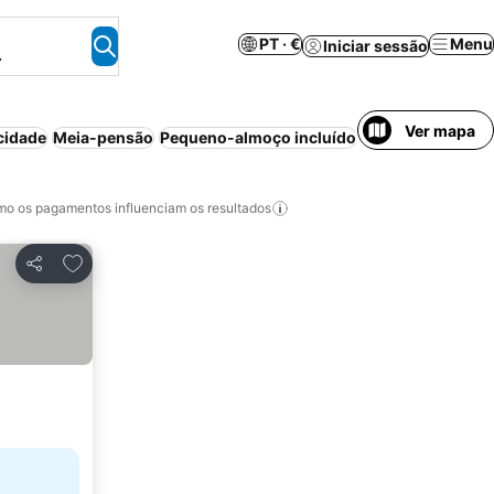
PT · €
Menu
Iniciar sessão
.
Ver mapa
cidade
Meia-pensão
Pequeno-almoço incluído
Piscina
Estac
o os pagamentos influenciam os resultados
Adicionar aos favoritos
Partilhar