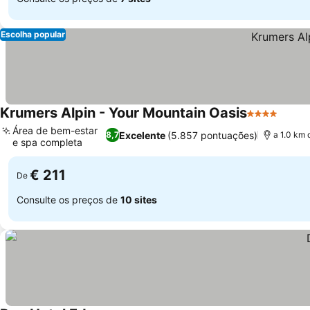
Escolha popular
Krumers Alpin - Your Mountain Oasis
4 Estrelas
Área de bem-estar
Excelente
(5.857 pontuações)
8,7
a 1.0 km 
e spa completa
€ 211
De
Consulte os preços de
10 sites