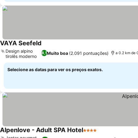
VAYA Seefeld
Design alpino
Muito boa
(2.091 pontuações)
8,1
a 0.2 km de 
tirolês moderno
Selecione as datas para ver os preços exatos.
Alpenlove - Adult SPA Hotel
4 Estrelas
Jantar gourmet