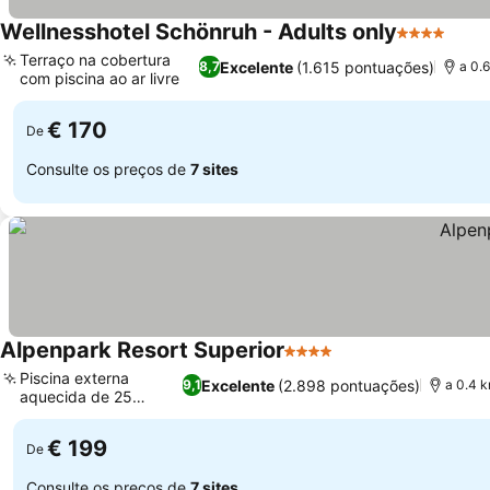
Wellnesshotel Schönruh - Adults only
4 Estrelas
Terraço na cobertura
Excelente
(1.615 pontuações)
8,7
a 0.
com piscina ao ar livre
€ 170
De
Consulte os preços de
7 sites
Alpenpark Resort Superior
4 Estrelas
Piscina externa
Excelente
(2.898 pontuações)
9,1
a 0.4 k
aquecida de 25
metros
€ 199
De
Consulte os preços de
7 sites