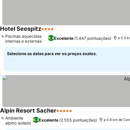
Hotel Seespitz
4 Estrelas
Piscinas aquecidas
Excelente
(1.447 pontuações)
9,4
a 0.5 k
internas e externas
Selecione as datas para ver os preços exatos.
Alpin Resort Sacher
5 Estrelas
Ambiente
Excelente
(2.555 pontuações)
9,3
a 0.6 km de Cen
alpino isolado