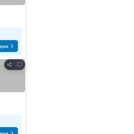
eços
Adicionar aos favoritos
Partilhar
eços