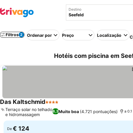
Destino
Filtros
2
Ordenar por
Preço
Localização
C
Hotéis com piscina em Seef
Das Kaltschmid
4 Estrelas
Terraço solar no telhado
Muito boa
(4.721 pontuações)
8,3
a 0.1
e hidromassagem
€ 124
De