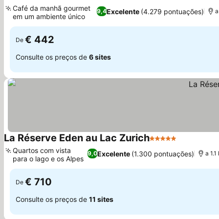
4 Estrelas
Café da manhã gourmet
Excelente
(4.279 pontuações)
9,4
a
em um ambiente único
€ 442
De
Consulte os preços de
6 sites
La Réserve Eden au Lac Zurich
5 Estrelas
Quartos com vista
Excelente
(1.300 pontuações)
9,0
a 1.
para o lago e os Alpes
€ 710
De
Consulte os preços de
11 sites