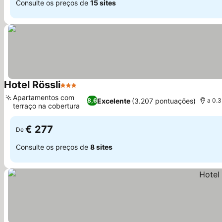
Consulte os preços de
15 sites
Hotel Rössli
3 Estrelas
Apartamentos com
Excelente
(3.207 pontuações)
8,6
a 0.3
terraço na cobertura
€ 277
De
Consulte os preços de
8 sites