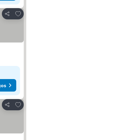
Adicionar aos favoritos
Partilhar
ços
Adicionar aos favoritos
Partilhar