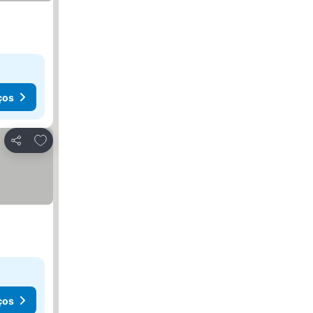
ços
Adicionar aos favoritos
Partilhar
ços