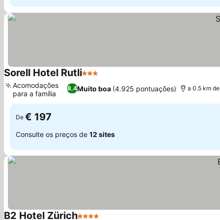
Sorell Hotel Rutli
3 Estrelas
Acomodações
Muito boa
(4.925 pontuações)
8,4
a 0.5 km de
para a família
€ 197
De
Consulte os preços de
12 sites
B2 Hotel Zürich