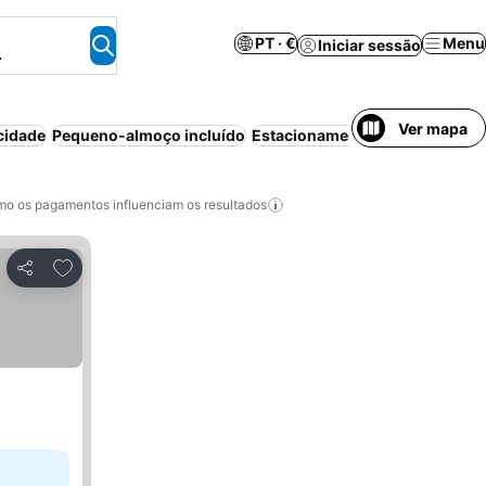
PT · €
Menu
Iniciar sessão
.
Ver mapa
cidade
Pequeno-almoço incluído
Estacionamento
Ar condicion
o os pagamentos influenciam os resultados
Adicionar aos favoritos
Partilhar