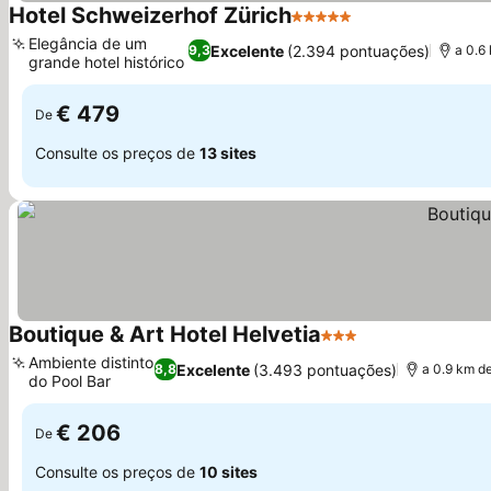
Hotel Schweizerhof Zürich
5 Estrelas
Elegância de um
Excelente
(2.394 pontuações)
9,3
a 0.6
grande hotel histórico
€ 479
De
Consulte os preços de
13 sites
Boutique & Art Hotel Helvetia
3 Estrelas
Ambiente distinto
Excelente
(3.493 pontuações)
8,8
a 0.9 km d
do Pool Bar
€ 206
De
Consulte os preços de
10 sites