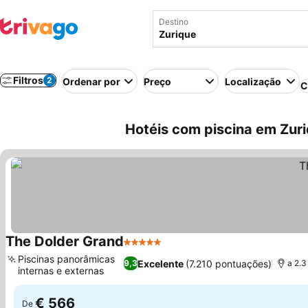
Destino
Filtros
2
Ordenar por
Preço
Localização
C
Hotéis com piscina em Zuri
The Dolder Grand
5 Estrelas
Piscinas panorâmicas
Excelente
(7.210 pontuações)
9,3
a 2.3
internas e externas
€ 566
De