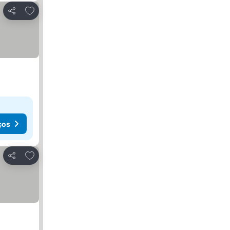
Adicionar aos favoritos
Partilhar
ços
Adicionar aos favoritos
Partilhar