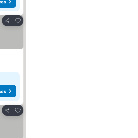
ços
Adicionar aos favoritos
Partilhar
ços
Adicionar aos favoritos
Partilhar