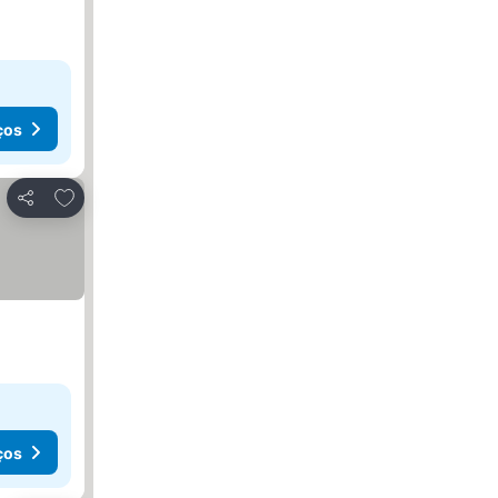
ços
Adicionar aos favoritos
Partilhar
ços