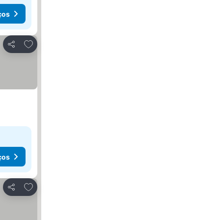
ços
Adicionar aos favoritos
Partilhar
ços
Adicionar aos favoritos
Partilhar