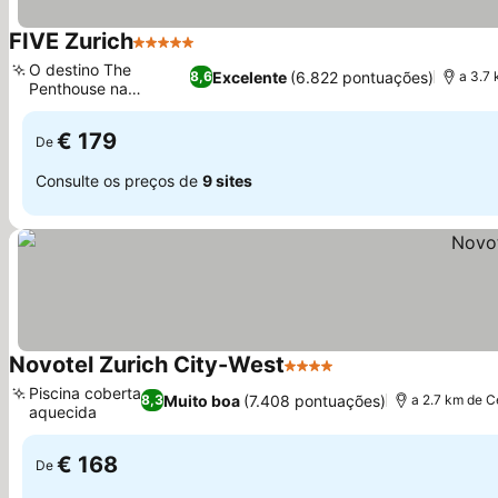
FIVE Zurich
5 Estrelas
O destino The
Excelente
(6.822 pontuações)
8,6
a 3.7
Penthouse na
cobertura
€ 179
De
Consulte os preços de
9 sites
Novotel Zurich City-West
4 Estrelas
Piscina coberta
Muito boa
(7.408 pontuações)
8,3
a 2.7 km de C
aquecida
€ 168
De