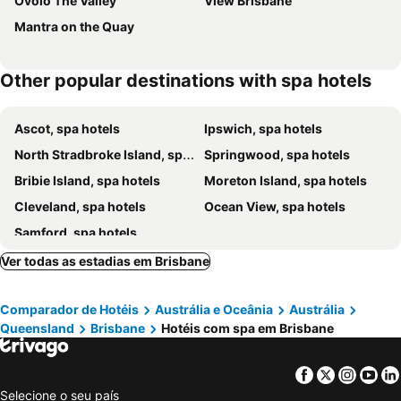
Ovolo The Valley
View Brisbane
Mantra on the Quay
Other popular destinations with spa hotels
Ascot, spa hotels
Ipswich, spa hotels
North Stradbroke Island, spa hotels
Springwood, spa hotels
Bribie Island, spa hotels
Moreton Island, spa hotels
Cleveland, spa hotels
Ocean View, spa hotels
Samford, spa hotels
Ver todas as estadias em Brisbane
Comparador de Hotéis
Austrália e Oceânia
Austrália
Queensland
Brisbane
Hotéis com spa em Brisbane
Facebook
Twitter
Insta
Yo
Selecione o seu país