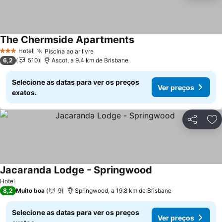
The Chermside Apartments
Ver preços
Hotel
Piscina ao ar livre
Ver preços
3 Estrelas
6,2
510
Ascot, a 9.4 km de Brisbane
Selecione as datas para ver os preços
Ver preços
exatos.
Partilhar
Ad
Jacaranda Lodge - Springwood
Ver preços
Hotel
8,2
Muito boa
9
Springwood, a 19.8 km de Brisbane
Selecione as datas para ver os preços
Ver preços