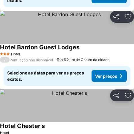
exatos.
Partilhar
Ad
Hotel Bardon Guest Lodges
Ver preços
Hotel
3 Estrelas
/
a 5.2 km de Centro da cidade
Pontuação não disponível
Selecione as datas para ver os preços
Ver preços
exatos.
Partilhar
Ad
Hotel Chester's
Ver preços
Hotel