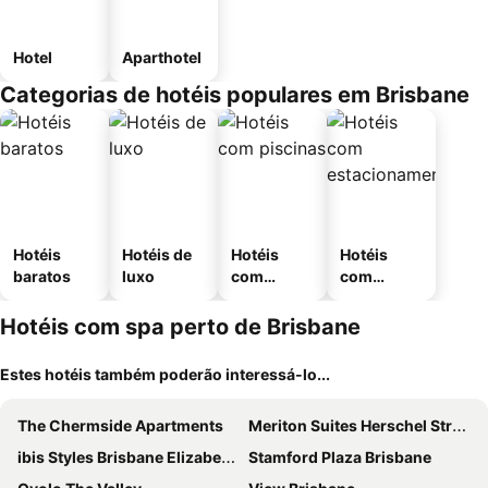
Hotel
Aparthotel
Categorias de hotéis populares em Brisbane
Hotéis
Hotéis de
Hotéis
Hotéis
baratos
luxo
com
com
piscinas
estaciona
mento
Hotéis com spa perto de Brisbane
Estes hotéis também poderão interessá-lo...
The Chermside Apartments
Meriton Suites Herschel Street, Brisbane
ibis Styles Brisbane Elizabeth Street
Stamford Plaza Brisbane