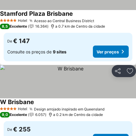
Stamford Plaza Brisbane
Ver preços
Hotel
Acesso ao Central Business District
Ver preços
5 Estrelas
8,5
Excelente
16.364
a 0.7 km de Centro da cidade
€ 147
De
Consulte os preços de
9 sites
Ver preços
Partilhar
Ad
W Brisbane
Ver preços
Hotel
Design arrojado inspirado em Queensland
Ver preços
5 Estrelas
9,0
Excelente
6.057
a 0.2 km de Centro da cidade
€ 255
De