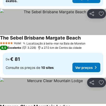
exatos.
Partilhar
Ad
The Sebel Brisbane Margate Beach
Ver preços
Hotel
Localização à beira-mar na Baía de Moreton
Ver preços
5 Estrelas
8,5
Excelente
3.228
a 27.0 km de Centro da cidade
€ 81
De
Consulte os preços de
10 sites
Ver preços
Partilhar
Ad