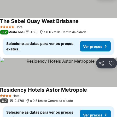
The Sebel Quay West Brisbane
Ver preços
Hotel
5 Estrelas
8,2
Muito boa
463
a 0.6 km de Centro da cidade
Selecione as datas para ver os preços
Ver preços
exatos.
Partilhar
Ad
Residency Hotels Astor Metropole
Ver preços
Hotel
4 Estrelas
6,7
2.479
a 0.6 km de Centro da cidade
Selecione as datas para ver os preços
Ver preços