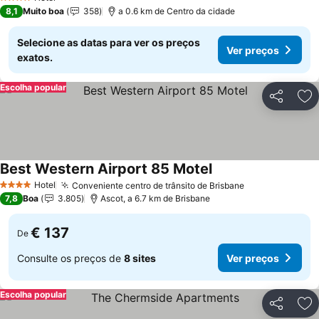
4 Estrelas
8,1
Muito boa
358
a 0.6 km de Centro da cidade
Selecione as datas para ver os preços
Ver preços
exatos.
Escolha popular
Partilhar
Ad
Best Western Airport 85 Motel
Ver preços
Hotel
Conveniente centro de trânsito de Brisbane
Ver preços
4 Estrelas
7,8
Boa
3.805
Ascot, a 6.7 km de Brisbane
€ 137
De
Consulte os preços de
8 sites
Ver preços
Escolha popular
Partilhar
Ad