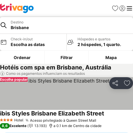
Favoritos
Iniciar
Me
Destino
Brisbane
Check-in/out
Hóspedes e quartos
Escolha as datas
2 hóspedes, 1 quarto.
Ordenar
Filtrar
Mapa
Hotéis com spa em Brisbane, Austrália
Como os pagamentos influenciam os resultados
Escolha popular
Partilhar
Ad
ibis Styles Brisbane Elizabeth Street
Ver preços
Hotel
Acesso privilegiado à Queen Street Mall
Ver preços
4 Estrelas
8,6
Excelente
13.193
a 0.1 km de Centro da cidade