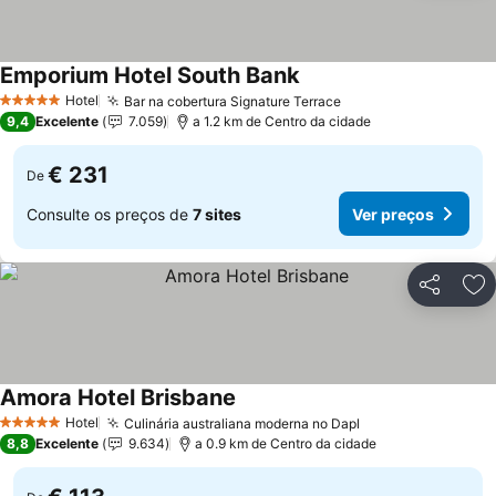
Emporium Hotel South Bank
Ver preços
Hotel
Bar na cobertura Signature Terrace
Ver preços
5 Estrelas
9,4
Excelente
7.059
a 1.2 km de Centro da cidade
€ 231
De
Consulte os preços de
7 sites
Ver preços
Partilhar
Ad
Amora Hotel Brisbane
Ver preços
Hotel
Culinária australiana moderna no Dapl
Ver preços
5 Estrelas
8,8
Excelente
9.634
a 0.9 km de Centro da cidade