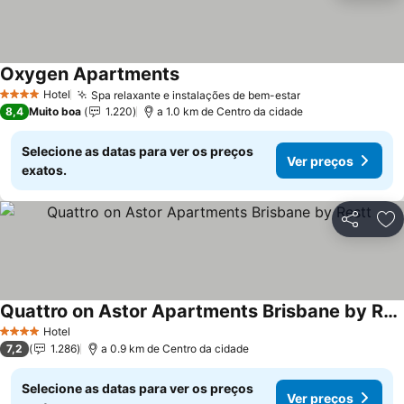
Oxygen Apartments
Ver preços
Hotel
Spa relaxante e instalações de bem-estar
Ver preços
4 Estrelas
8,4
Muito boa
1.220
a 1.0 km de Centro da cidade
Selecione as datas para ver os preços
Ver preços
exatos.
Partilhar
Ad
Quattro on Astor Apartments Brisbane by Restt
Ver preços
Hotel
4 Estrelas
7,2
1.286
a 0.9 km de Centro da cidade
Selecione as datas para ver os preços
Ver preços