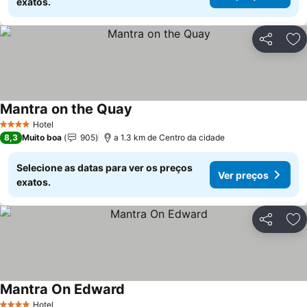
exatos.
Partilhar
Ad
Mantra on the Quay
Ver preços
Hotel
4 Estrelas
8,3
Muito boa
905
a 1.3 km de Centro da cidade
Selecione as datas para ver os preços
Ver preços
exatos.
Partilhar
Ad
Mantra On Edward
Ver preços
Hotel