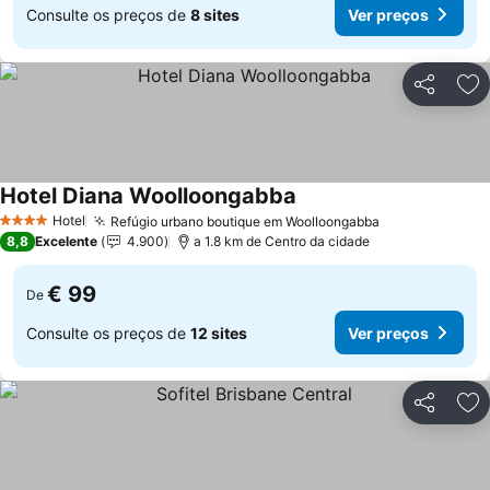
Consulte os preços de
8 sites
Ver preços
Partilhar
Ad
Hotel Diana Woolloongabba
Ver preços
Hotel
Refúgio urbano boutique em Woolloongabba
Ver preços
4 Estrelas
8,8
Excelente
4.900
a 1.8 km de Centro da cidade
€ 99
De
Consulte os preços de
12 sites
Ver preços
Partilhar
Ad