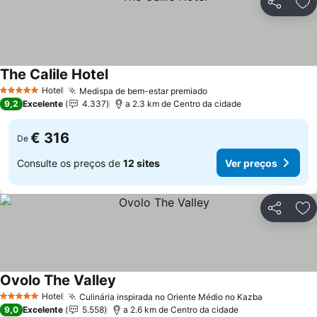
Partilhar
Ad
The Calile Hotel
Ver preços
Hotel
Medispa de bem-estar premiado
Ver preços
5 Estrelas
9,2
Excelente
4.337
a 2.3 km de Centro da cidade
€ 316
De
Consulte os preços de
12 sites
Ver preços
Partilhar
Ad
Ovolo The Valley
Ver preços
Hotel
Culinária inspirada no Oriente Médio no Kazba
Ver preço
5 Estrelas
9,0
Excelente
5.558
a 2.6 km de Centro da cidade