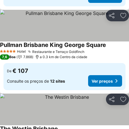
Partilhar
Ad
Pullman Brisbane King George Square
Ver preço
Hotel
Restaurante e Terraço Goldfinch
Ver preços
5 Estrelas
7,6
Boa
7.868
a 0.3 km de Centro da cidade
€ 107
De
Consulte os preços de
12 sites
Ver preços
Partilhar
Ad
The Westin Brisbane