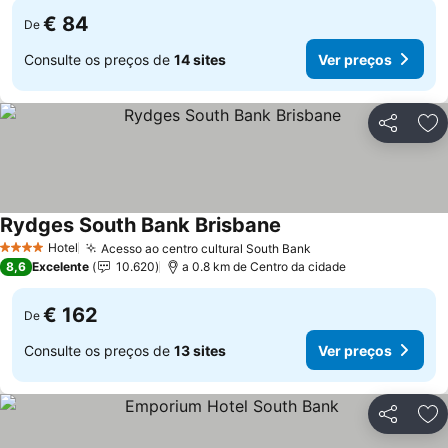
€ 84
De
Consulte os preços de
14 sites
Ver preços
Partilhar
Ad
Rydges South Bank Brisbane
Ver preços
Hotel
Acesso ao centro cultural South Bank
Ver preços
4 Estrelas
8,6
Excelente
10.620
a 0.8 km de Centro da cidade
€ 162
De
Consulte os preços de
13 sites
Ver preços
Partilhar
Ad