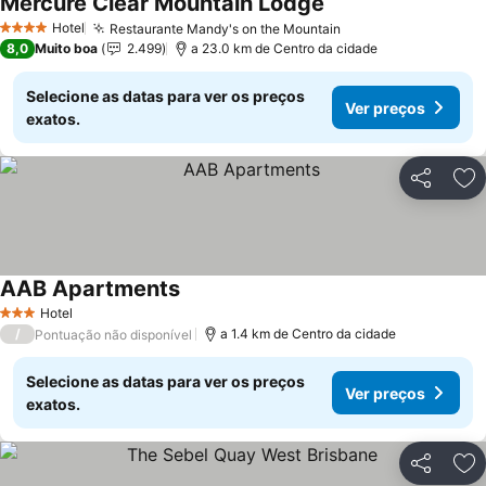
Mercure Clear Mountain Lodge
Ver preços
Hotel
Restaurante Mandy's on the Mountain
Ver preços
4 Estrelas
8,0
Muito boa
2.499
a 23.0 km de Centro da cidade
Selecione as datas para ver os preços
Ver preços
exatos.
Partilhar
Ad
AAB Apartments
Ver preços
Hotel
3 Estrelas
/
a 1.4 km de Centro da cidade
Pontuação não disponível
Selecione as datas para ver os preços
Ver preços
exatos.
Partilhar
Ad