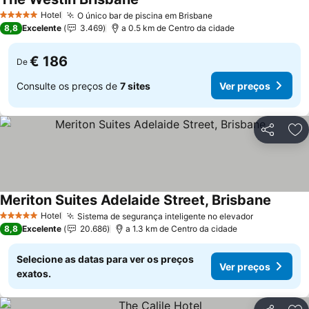
Ver preços
Hotel
O único bar de piscina em Brisbane
Ver preços
5 Estrelas
8,8
Excelente
3.469
a 0.5 km de Centro da cidade
€ 186
De
Consulte os preços de
7 sites
Ver preços
Partilhar
Ad
Meriton Suites Adelaide Street, Brisbane
Ver pr
Hotel
Sistema de segurança inteligente no elevador
Ver preços
5 Estrelas
8,8
Excelente
20.686
a 1.3 km de Centro da cidade
Selecione as datas para ver os preços
Ver preços
exatos.