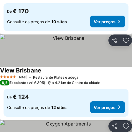
€ 170
De
Consulte os preços de
10 sites
Ver preços
Partilhar
Ad
View Brisbane
Ver preços
Hotel
Restaurante Plates e adega
Ver preços
5 Estrelas
8,5
Excelente
6.305
a 4.2 km de Centro da cidade
€ 124
De
Consulte os preços de
12 sites
Ver preços
Partilhar
Ad