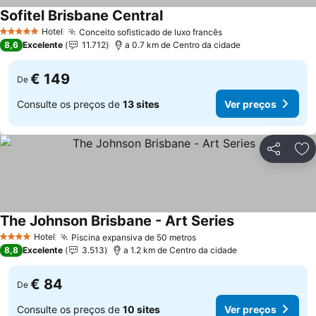
Sofitel Brisbane Central
Ver preços
Hotel
Conceito sofisticado de luxo francês
Ver preços
5 Estrelas
8,6
Excelente
11.712
a 0.7 km de Centro da cidade
€ 149
De
Consulte os preços de
13 sites
Ver preços
Partilhar
Ad
The Johnson Brisbane - Art Series
Ver preços
Hotel
Piscina expansiva de 50 metros
Ver preços
4 Estrelas
8,8
Excelente
3.513
a 1.2 km de Centro da cidade
€ 84
De
Consulte os preços de
10 sites
Ver preços