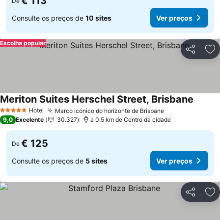
€ 113
De
Consulte os preços de
10 sites
Ver preços
Escolha popular
Partilhar
Ad
Meriton Suites Herschel Street, Brisbane
Ver pr
Hotel
Marco icónico do horizonte de Brisbane
Ver preços
5 Estrelas
9,0
Excelente
30.327
a 0.5 km de Centro da cidade
€ 125
De
Consulte os preços de
5 sites
Ver preços
Partilhar
Ad