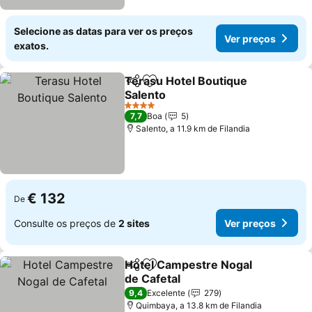
Selecione as datas para ver os preços
Ver preços
exatos.
Terasu Hotel Boutique
Partilhar
Adicionar aos favoritos
Salento
4 Estrelas
7,7
Boa
5
Salento, a 11.9 km de Filandia
€ 132
De
Consulte os preços de
2 sites
Ver preços
Hotel Campestre Nogal
Partilhar
Adicionar aos favoritos
de Cafetal
9,4
Excelente
279
Quimbaya, a 13.8 km de Filandia