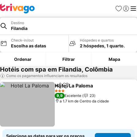
Favoritos
Iniciar
Me
Destino
Filandia
Check-in/out
Hóspedes e quartos
Escolha as datas
2 hóspedes, 1 quarto.
Ordenar
Filtrar
Mapa
Hotéis com spa em Filandia, Colômbia
Como os pagamentos influenciam os resultados
Hotel La Paloma
Partilhar
Adicionar aos favoritos
3 Estrelas
9,9
Excelente
23
a 1.7 km de Centro da cidade
Selecione as datas para ver os preços