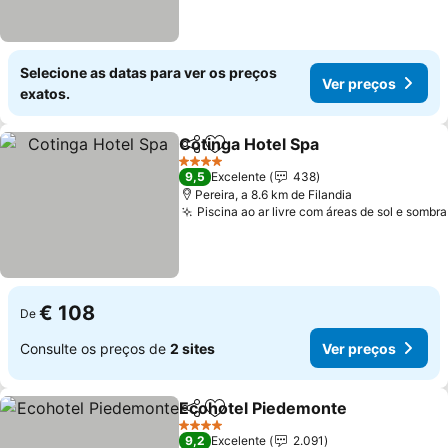
Selecione as datas para ver os preços
Ver preços
exatos.
Cotinga Hotel Spa
Partilhar
Adicionar aos favoritos
4 Estrelas
9,5
Excelente
438
Pereira, a 8.6 km de Filandia
Piscina ao ar livre com áreas de sol e sombra
€ 108
De
Consulte os preços de
2 sites
Ver preços
Ecohotel Piedemonte
Partilhar
Adicionar aos favoritos
4 Estrelas
9,2
Excelente
2.091