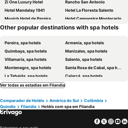
Zi One Luxury Hotel
Rancho San Antonio
Hotel Mandalay 1941
Hotel La Floresta Salento
Movich Hotel de Pereira
Hotel Campestre Montecarlo
Other popular destinations with spa hotels
Pereira, spa hotels
Armenia, spa hotels
Quimbaya, spa hotels
Manizales, spa hotels
Villamaría, spa hotels
Salento, spa hotels
Montenegro, spa hotels
Santa Rosa de Cabal, spa hotels
La Tebaida, spa hotels
Calarcá, spa hotels
Circasia, spa hotels
Cartago, spa hotels
Ver todas as estadias em Filandia
Dosquebradas, spa hotels
Pijao, spa hotels
Comparador de Hotéis
América do Sul
Colômbia
Alcalá, spa hotels
Viterbo, spa hotels
Quindío
Filandia
Hotéis com spa em Filandia
Chinchiná, spa hotels
Córdoba, spa hotels
Caicedonia, spa hotels
Balboa, spa hotels
Facebook
Twitter
Insta
Yo
Palestina, spa hotels
Toro, spa hotels
Selecione o seu país