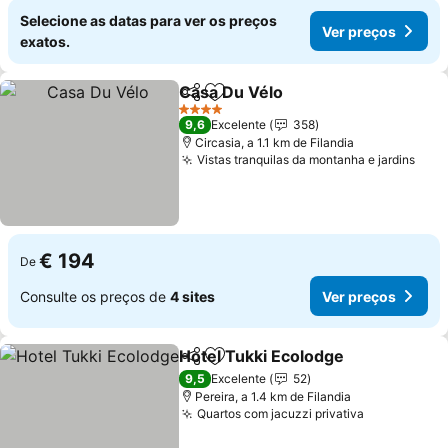
Selecione as datas para ver os preços
Ver preços
exatos.
Casa Du Vélo
Partilhar
Adicionar aos favoritos
4 Estrelas
9,6
Excelente
358
Circasia, a 1.1 km de Filandia
Vistas tranquilas da montanha e jardins
€ 194
De
Consulte os preços de
4 sites
Ver preços
Hotel Tukki Ecolodge
Partilhar
Adicionar aos favoritos
9,5
Excelente
52
Pereira, a 1.4 km de Filandia
Quartos com jacuzzi privativa