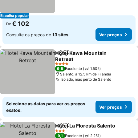
Escolha popular
€ 102
De
Consulte os preços de
13 sites
Ver preços
Hotel Kawa Mountain
Partilhar
Adicionar aos favoritos
Retreat
4 Estrelas
9,5
Excelente
1.505
Salento, a 12.5 km de Filandia
Isolado, mas perto de Salento
Selecione as datas para ver os preços
Ver preços
exatos.
Hotel La Floresta Salento
Partilhar
Adicionar aos favoritos
3 Estrelas
9,1
Excelente
2.251