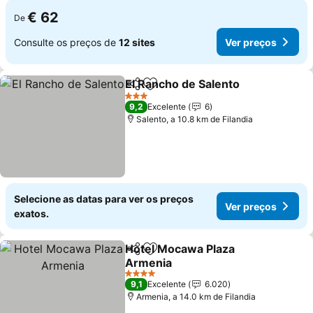
€ 62
De
Consulte os preços de
12 sites
Ver preços
El Rancho de Salento
Partilhar
Adicionar aos favoritos
3 Estrelas
9,2
Excelente
6
Salento, a 10.8 km de Filandia
Selecione as datas para ver os preços
Ver preços
exatos.
Hotel Mocawa Plaza
Partilhar
Adicionar aos favoritos
Armenia
4 Estrelas
9,1
Excelente
6.020
Armenia, a 14.0 km de Filandia