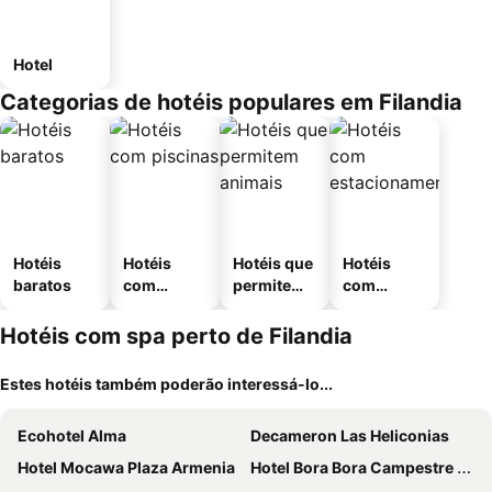
Hotel
Categorias de hotéis populares em Filandia
Hotéis
Hotéis
Hotéis que
Hotéis
baratos
com
permitem
com
piscinas
animais
estaciona
mento
Hotéis com spa perto de Filandia
Estes hotéis também poderão interessá-lo...
Ecohotel Alma
Decameron Las Heliconias
Hotel Mocawa Plaza Armenia
Hotel Bora Bora Campestre Los Mangos