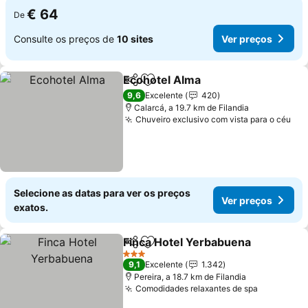
€ 64
De
Consulte os preços de
10 sites
Ver preços
Ecohotel Alma
Partilhar
Adicionar aos favoritos
9,6
Excelente
420
Calarcá, a 19.7 km de Filandia
Chuveiro exclusivo com vista para o céu
Selecione as datas para ver os preços
Ver preços
exatos.
Finca Hotel Yerbabuena
Partilhar
Adicionar aos favoritos
3 Estrelas
9,1
Excelente
1.342
Pereira, a 18.7 km de Filandia
Comodidades relaxantes de spa