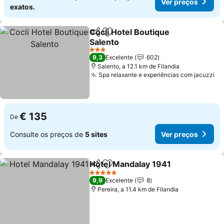
Ver preços
exatos.
Cocli Hotel Boutique
Partilhar
Adicionar aos favoritos
Salento
3 Estrelas
9,3
Excelente
602
Salento, a 12.1 km de Filandia
Spa relaxante e experiências com jacuzzi
€ 135
De
Consulte os preços de
5 sites
Ver preços
Hotel Mandalay 1941
Partilhar
Adicionar aos favoritos
5 Estrelas
9,9
Excelente
8
Pereira, a 11.4 km de Filandia