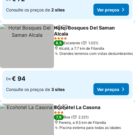
Consulte os preços de
2 sites
Ver preços
Hotel Bosques Del Saman
Partilhar
Adicionar aos favoritos
Alcala
4 Estrelas
8,5
Excelente
1.021
Alcalá, a 7.7 km de Filandia
Grandes terrenos com vistas deslumbrantes
€ 94
De
Consulte os preços de
3 sites
Ver preços
Ecohotel La Casona
Partilhar
Adicionar aos favoritos
3 Estrelas
7,9
Boa
2.221
Pereira, a 9.5 km de Filandia
Piscina externa para todas as idades