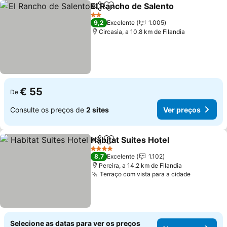
El Rancho de Salento
Partilhar
Adicionar aos favoritos
2 Estrelas
9,2
Excelente
1.005
Circasia, a 10.8 km de Filandia
€ 55
De
Consulte os preços de
2 sites
Ver preços
Habitat Suites Hotel
Partilhar
Adicionar aos favoritos
4 Estrelas
8,7
Excelente
1.102
Pereira, a 14.2 km de Filandia
Terraço com vista para a cidade
Selecione as datas para ver os preços