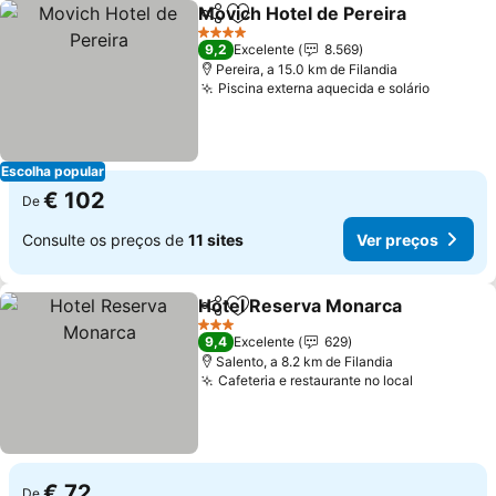
Movich Hotel de Pereira
Partilhar
Adicionar aos favoritos
4 Estrelas
9,2
Excelente
8.569
Pereira, a 15.0 km de Filandia
Piscina externa aquecida e solário
Escolha popular
€ 102
De
Consulte os preços de
11 sites
Ver preços
Hotel Reserva Monarca
Partilhar
Adicionar aos favoritos
3 Estrelas
9,4
Excelente
629
Salento, a 8.2 km de Filandia
Cafeteria e restaurante no local
€ 72
De