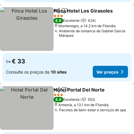
Finca Hotel Los Girasoles
Partilhar
Adicionar aos favoritos
3 Estrelas
8,8
Excelente
424
Montenegro, a 14.2 km de Filandia
Ambiente de romance de Gabriel García
Márquez
€ 33
De
Consulte os preços de
10 sites
Ver preços
Hotel Portal Del Norte
Partilhar
Adicionar aos favoritos
3 Estrelas
8,9
Excelente
552
Armenia, a 13.1 km de Filandia
Pacotes de bem-estar e serviços de spa