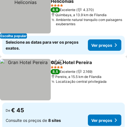
Heliconias
4 Estrelas
8,9
Excelente
4.370
Quimbaya, a 13.9 km de Filandia
Ambiente natural tranquilo com paisagens
exuberantes
Escolha popular
Selecione as datas para ver os preços
Ver preços
exatos.
Gran Hotel Pereira
Partilhar
Adicionar aos favoritos
4 Estrelas
8,5
Excelente
2.169
Pereira, a 15.5 km de Filandia
Localização central privilegiada
€ 45
De
Consulte os preços de
8 sites
Ver preços