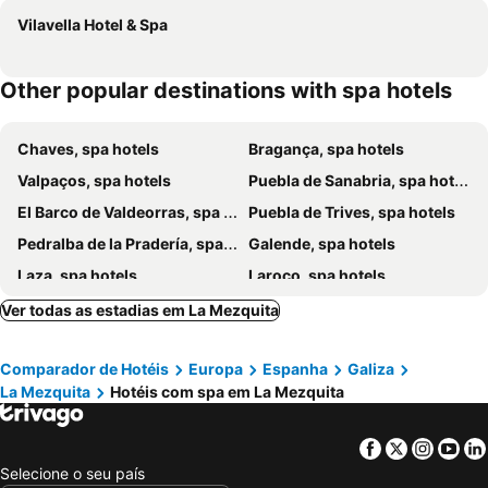
Vilavella Hotel & Spa
Other popular destinations with spa hotels
Chaves, spa hotels
Bragança, spa hotels
Valpaços, spa hotels
Puebla de Sanabria, spa hotels
El Barco de Valdeorras, spa hotels
Puebla de Trives, spa hotels
Pedralba de la Pradería, spa hotels
Galende, spa hotels
Laza, spa hotels
Laroco, spa hotels
Ver todas as estadias em La Mezquita
Comparador de Hotéis
Europa
Espanha
Galiza
La Mezquita
Hotéis com spa em La Mezquita
Facebook
Twitter
Insta
Yo
Selecione o seu país