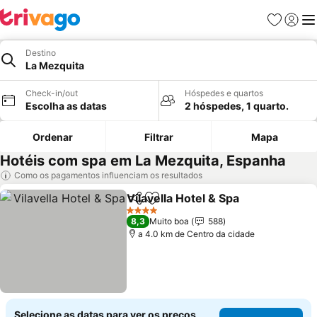
Favoritos
Iniciar
Me
Destino
La Mezquita
Check-in/out
Hóspedes e quartos
Escolha as datas
2 hóspedes, 1 quarto.
Ordenar
Filtrar
Mapa
Hotéis com spa em La Mezquita, Espanha
Como os pagamentos influenciam os resultados
Vilavella Hotel & Spa
Partilhar
Adicionar aos favoritos
4 Estrelas
8,3
Muito boa
588
a 4.0 km de Centro da cidade
Selecione as datas para ver os preços