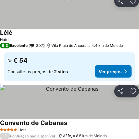
Partilhar
Ad
Lélé
Hotel
9,3
Excelente
307
Vila Praia de Ancora, a 4.4 km de Moledo
€ 54
De
Consulte os preços de
2 sites
Ver preços
Partilhar
Ad
Convento de Cabanas
Hotel
5 Estrelas
/
Afife, a 8.5 km de Moledo
Pontuação não disponível