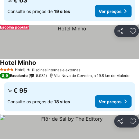
€ 63
De
Consulte os preços de
19 sites
Ver preços
Escolha popular
Partilhar
Ad
Hotel Minho
Hotel
Piscinas internas e externas
4 Estrelas
8,9
Excelente
5.931
Vila Nova de Cerveira, a 19.8 km de Moledo
€ 95
De
Consulte os preços de
18 sites
Ver preços
Partilhar
Ad