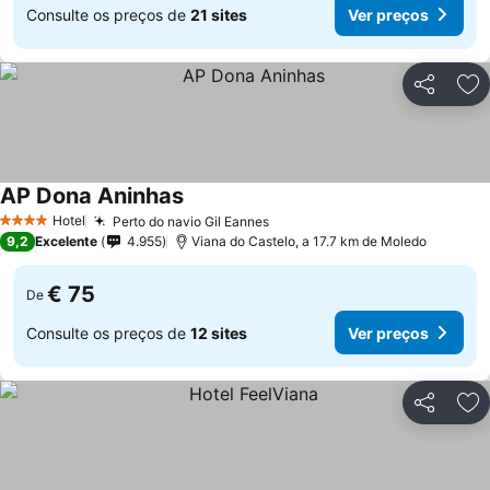
Consulte os preços de
21 sites
Ver preços
Partilhar
Ad
AP Dona Aninhas
Hotel
Perto do navio Gil Eannes
4 Estrelas
9,2
Excelente
4.955
Viana do Castelo, a 17.7 km de Moledo
€ 75
De
Consulte os preços de
12 sites
Ver preços
Partilhar
Ad