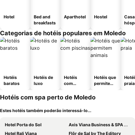
Hotel
Bed and
Aparthotel
Hostel
Casa
breakfasts
hósp
Categorias de hotéis populares em Moledo
Hotéis
Hotéis de
Hotéis
Hotéis que
Hotéi
baratos
luxo
com
permitem
praia
piscinas
animais
Hotéis com spa perto de Moledo
Estes hotéis também poderão interessá-lo...
Hotel Porta do Sol
Axis Viana Business & SPA Hotel
Hotel Rali Viana
Flôr de Sal by The Editory