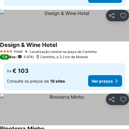
Partilhar
Ad
Design & Wine Hotel
Hotel
Localização central na praça de Caminha
4 Estrelas
7,9
Boa
4.974
Caminha, a 3.2 km de Moledo
€ 103
De
Consulte os preços de
16 sites
Ver preços
Partilhar
Ad
Rinoterra Minho