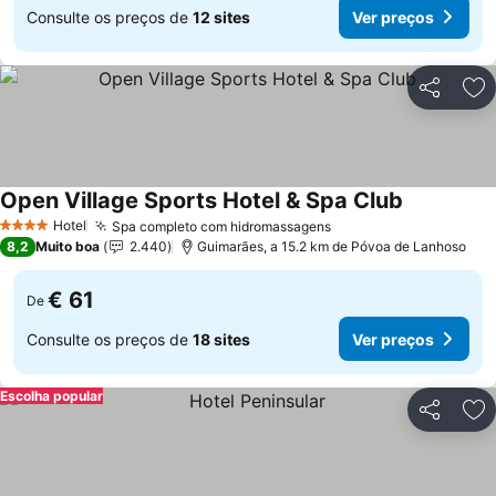
Consulte os preços de
12 sites
Ver preços
Partilhar
Ad
Open Village Sports Hotel & Spa Club
Ver preços
Hotel
Spa completo com hidromassagens
Ver preços
4 Estrelas
8,2
Muito boa
2.440
Guimarães, a 15.2 km de Póvoa de Lanhoso
€ 61
De
Consulte os preços de
18 sites
Ver preços
Escolha popular
Partilhar
Ad