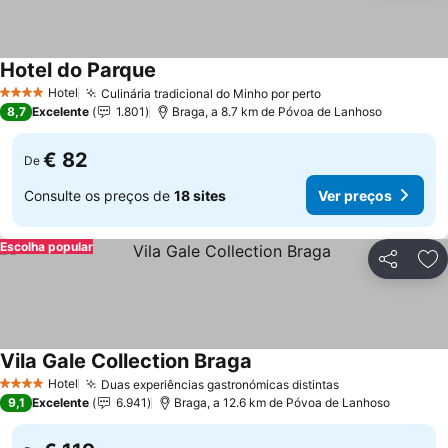
Hotel do Parque
Ver preços
Hotel
Culinária tradicional do Minho por perto
Ver preços
4 Estrelas
8,7
Excelente
1.801
Braga, a 8.7 km de Póvoa de Lanhoso
€ 82
De
Consulte os preços de
18 sites
Ver preços
Escolha popular
Partilhar
Ad
Vila Gale Collection Braga
Ver preços
Hotel
Duas experiências gastronómicas distintas
Ver preços
4 Estrelas
9,1
Excelente
6.941
Braga, a 12.6 km de Póvoa de Lanhoso