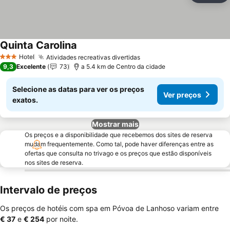
Quinta Carolina
Ver preços
Hotel
Atividades recreativas divertidas
Ver preços
3 Estrelas
9,3
Excelente
73
a 5.4 km de Centro da cidade
Selecione as datas para ver os preços
Ver preços
exatos.
Mostrar mais
Os preços e a disponibilidade que recebemos dos sites de reserva
mudam frequentemente. Como tal, pode haver diferenças entre as
ofertas que consulta no trivago e os preços que estão disponíveis
nos sites de reserva.
Intervalo de preços
Os preços de hotéis com spa em Póvoa de Lanhoso variam entre
‎€ 37
e
‎€ 254
por noite.