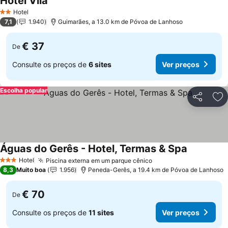
Hotel Vila
Ver preços
Hotel
2 Estrelas
7,1
1.940
Guimarães, a 13.0 km de Póvoa de Lanhoso
€ 37
De
Consulte os preços de
6 sites
Ver preços
Escolha popular
Partilhar
Ad
Águas do Gerês - Hotel, Termas & Spa
Ver preço
Hotel
Piscina externa em um parque cênico
Ver preços
3 Estrelas
8,3
Muito boa
1.956
Peneda-Gerês, a 19.4 km de Póvoa de Lanhoso
€ 70
De
Consulte os preços de
11 sites
Ver preços