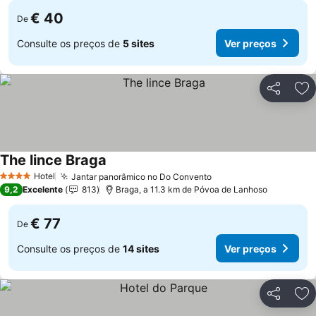
€ 40
De
Consulte os preços de
5 sites
Ver preços
Partilhar
Ad
The lince Braga
Ver preços
Hotel
Jantar panorâmico no Do Convento
Ver preços
4 Estrelas
9,2
Excelente
813
Braga, a 11.3 km de Póvoa de Lanhoso
€ 77
De
Consulte os preços de
14 sites
Ver preços
Partilhar
Ad