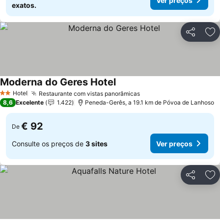
Ver preços
exatos.
Partilhar
Ad
Moderna do Geres Hotel
Ver preços
Hotel
Restaurante com vistas panorâmicas
Ver preços
2 Estrelas
8,6
Excelente
1.422
Peneda-Gerês, a 19.1 km de Póvoa de Lanhoso
€ 92
De
Consulte os preços de
3 sites
Ver preços
Partilhar
Ad