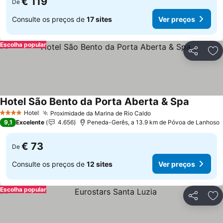
€ 119
De
Consulte os preços de
17 sites
Ver preços
Escolha popular
Partilhar
Ad
Hotel São Bento da Porta Aberta & Spa
Ver preç
Hotel
Proximidade da Marina de Rio Caldo
Ver preços
4 Estrelas
9,1
Excelente
4.656
Peneda-Gerês, a 13.9 km de Póvoa de Lanhoso
€ 73
De
Consulte os preços de
12 sites
Ver preços
Escolha popular
Partilhar
Ad