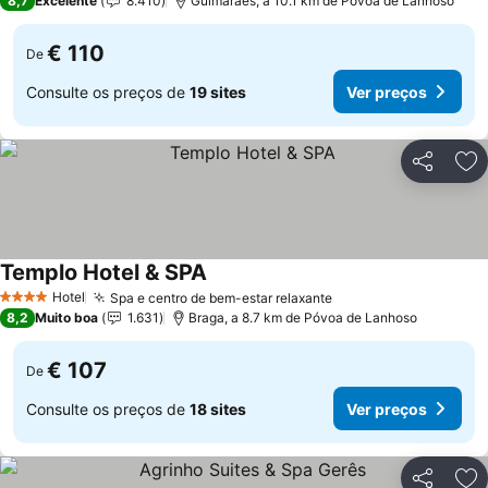
8,7
Excelente
8.410
Guimarães, a 10.1 km de Póvoa de Lanhoso
€ 110
De
Consulte os preços de
19 sites
Ver preços
Partilhar
Ad
Templo Hotel & SPA
Ver preços
Hotel
Spa e centro de bem-estar relaxante
Ver preços
4 Estrelas
8,2
Muito boa
1.631
Braga, a 8.7 km de Póvoa de Lanhoso
€ 107
De
Consulte os preços de
18 sites
Ver preços