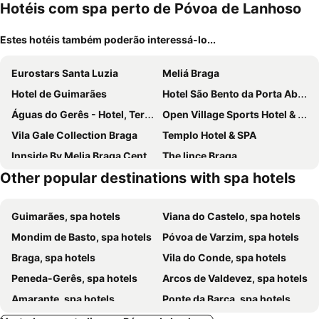
ment
Hotéis com spa perto de Póvoa de Lanhoso
Estes hotéis também poderão interessá-lo...
Eurostars Santa Luzia
Meliá Braga
Hotel de Guimarães
Hotel São Bento da Porta Aberta & Spa
Águas do Gerês - Hotel, Termas & Spa
Open Village Sports Hotel & Spa Club
Vila Gale Collection Braga
Templo Hotel & SPA
Innside By Melia Braga Centro
The lince Braga
Other popular destinations with spa hotels
Adelaide Hotel
Pousadela Village
Agrinho Suites & Spa Gerês
Maison Albar - Amoure
Guimarães, spa hotels
Viana do Castelo, spa hotels
Hotel do Parque
Hotel Quinta da Tulha By VimaHotels
Mondim de Basto, spa hotels
Póvoa de Varzim, spa hotels
Hotel Peninsular
Moderna do Geres Hotel
Braga, spa hotels
Vila do Conde, spa hotels
Baltazar Hotel
Hotel Vila
Peneda-Gerês, spa hotels
Arcos de Valdevez, spa hotels
Hotel Dona Sofia
Hotel Vila Luena
Amarante, spa hotels
Ponte da Barca, spa hotels
CasaNova Farmhouse
Quinta Carolina