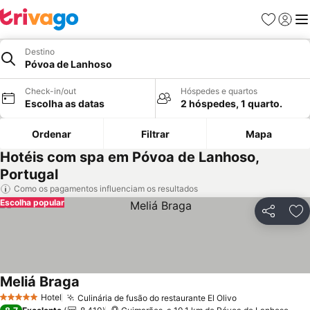
Favoritos
Iniciar
Me
Destino
Póvoa de Lanhoso
Check-in/out
Hóspedes e quartos
Escolha as datas
2 hóspedes, 1 quarto.
Ordenar
Filtrar
Mapa
Hotéis com spa em Póvoa de Lanhoso,
Portugal
Como os pagamentos influenciam os resultados
Escolha popular
Partilhar
Ad
Meliá Braga
Ver preços
Hotel
Culinária de fusão do restaurante El Olivo
Ver preços
5 Estrelas