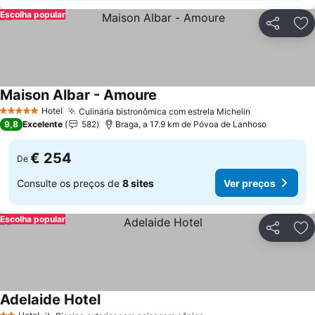
Escolha popular
Partilhar
Ad
Maison Albar - Amoure
Ver preços
Hotel
Culinária bistronômica com estrela Michelin
Ver preços
5 Estrelas
9,8
Excelente
582
Braga, a 17.9 km de Póvoa de Lanhoso
€ 254
De
Consulte os preços de
8 sites
Ver preços
Escolha popular
Partilhar
Ad
Adelaide Hotel
Ver preços