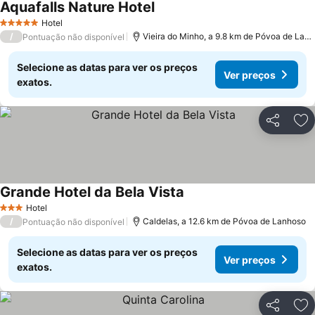
Aquafalls Nature Hotel
Ver preços
Hotel
5 Estrelas
/
Vieira do Minho, a 9.8 km de Póvoa de Lan
Pontuação não disponível
Selecione as datas para ver os preços
Ver preços
exatos.
Partilhar
Ad
Grande Hotel da Bela Vista
Ver preços
Hotel
3 Estrelas
/
Caldelas, a 12.6 km de Póvoa de Lanhoso
Pontuação não disponível
Selecione as datas para ver os preços
Ver preços
exatos.
Partilhar
Ad