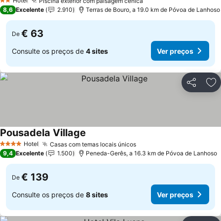
Hotel
Piscina exterior com paisagem cênica
Ver preços
2 Estrelas
8,6
Excelente
2.910
Terras de Bouro, a 19.0 km de Póvoa de Lanhoso
€ 63
De
Consulte os preços de
4 sites
Ver preços
Partilhar
Ad
Pousadela Village
Ver preços
Hotel
Casas com temas locais únicos
Ver preços
4 Estrelas
9,4
Excelente
1.500
Peneda-Gerês, a 16.3 km de Póvoa de Lanhoso
€ 139
De
Consulte os preços de
8 sites
Ver preços