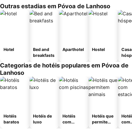
Outras estadias em Póvoa de Lanhoso
Hotel
Bed and
Aparthotel
Hostel
Casa
breakfasts
hósp
Categorias de hotéis populares em Póvoa de
Lanhoso
Hotéis
Hotéis de
Hotéis
Hotéis que
Hoté
baratos
luxo
com
permitem
com
piscinas
animais
esta