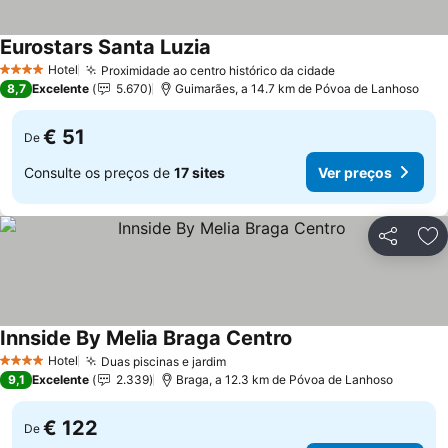
Eurostars Santa Luzia
Ver preços
Hotel
Proximidade ao centro histórico da cidade
Ver preços
4 Estrelas
8,7
Excelente
5.670
Guimarães, a 14.7 km de Póvoa de Lanhoso
€ 51
De
Consulte os preços de
17 sites
Ver preços
Partilhar
Ad
Innside By Melia Braga Centro
Ver preços
Hotel
Duas piscinas e jardim
Ver preços
4 Estrelas
9,1
Excelente
2.339
Braga, a 12.3 km de Póvoa de Lanhoso
€ 122
De