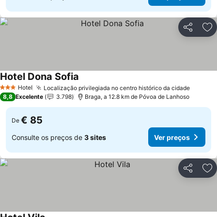
Partilhar
Ad
Hotel Dona Sofia
Ver preços
Hotel
Localização privilegiada no centro histórico da cidade
Ver pr
3 Estrelas
8,8
Excelente
3.798
Braga, a 12.8 km de Póvoa de Lanhoso
€ 85
De
Consulte os preços de
3 sites
Ver preços
Partilhar
Ad