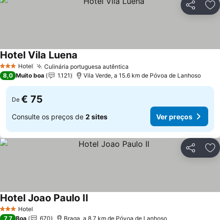
Partilhar
Ad
Hotel Vila Luena
Ver preços
Hotel
Culinária portuguesa autêntica
Ver preços
3 Estrelas
8,0
Muito boa
1.121
Vila Verde, a 15.6 km de Póvoa de Lanhoso
€ 75
De
Consulte os preços de
2 sites
Ver preços
Partilhar
Ad
Hotel Joao Paulo II
Ver preços
Hotel
3 Estrelas
7,7
Boa
670
Braga, a 8.7 km de Póvoa de Lanhoso