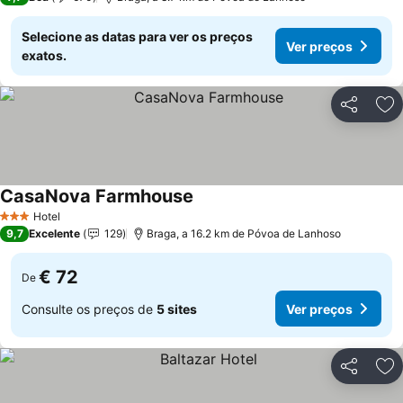
Selecione as datas para ver os preços
Ver preços
exatos.
Partilhar
Ad
CasaNova Farmhouse
Ver preços
Hotel
3 Estrelas
9,7
Excelente
129
Braga, a 16.2 km de Póvoa de Lanhoso
€ 72
De
Consulte os preços de
5 sites
Ver preços
Partilhar
Ad