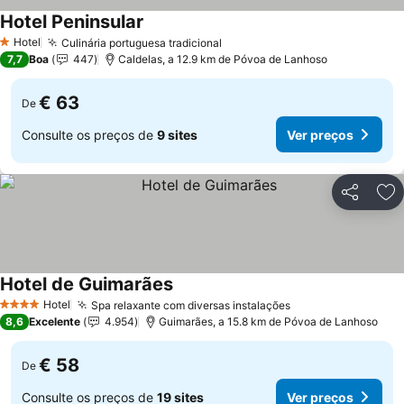
Hotel Peninsular
Ver preços
Hotel
Culinária portuguesa tradicional
Ver preços
1 Estrelas
7,7
Boa
447
Caldelas, a 12.9 km de Póvoa de Lanhoso
€ 63
De
Consulte os preços de
9 sites
Ver preços
Partilhar
Ad
Hotel de Guimarães
Ver preços
Hotel
Spa relaxante com diversas instalações
Ver preços
4 Estrelas
8,6
Excelente
4.954
Guimarães, a 15.8 km de Póvoa de Lanhoso
€ 58
De
Consulte os preços de
19 sites
Ver preços