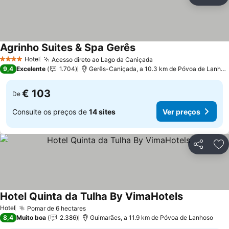
Partilhar
Ad
Agrinho Suites & Spa Gerês
Ver preços
Hotel
Acesso direto ao Lago da Caniçada
Ver preços
4 Estrelas
9,4
Excelente
1.704
Gerês-Caniçada, a 10.3 km de Póvoa de Lanhos
€ 103
De
Consulte os preços de
14 sites
Ver preços
Partilhar
Ad
Hotel Quinta da Tulha By VimaHotels
Ver preços
Hotel
Pomar de 6 hectares
Ver preços
8,4
Muito boa
2.386
Guimarães, a 11.9 km de Póvoa de Lanhoso