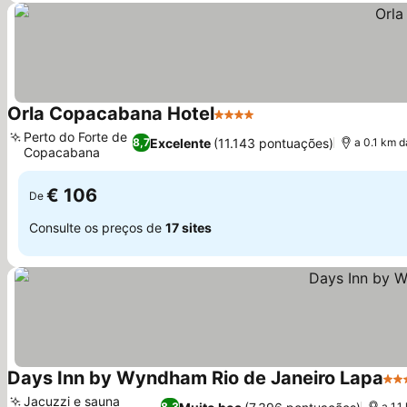
Orla Copacabana Hotel
4 Estrelas
Ver preços
Perto do Forte de
Excelente
(11.143 pontuações)
8,7
a 0.1 km d
Copacabana
Ver preços
€ 106
De
Consulte os preços de
17 sites
Days Inn by Wyndham Rio de Janeiro Lapa
3 E
Jacuzzi e sauna
8,3
a 1.