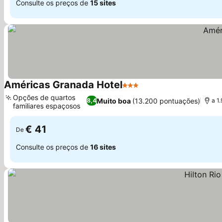
Consulte os preços de
15 sites
Américas Granada Hotel
3 Estrelas
Ver preços
Opções de quartos
Muito boa
(13.200 pontuações)
8,4
a 1
familiares espaçosos
Ver preços
€ 41
De
Consulte os preços de
16 sites