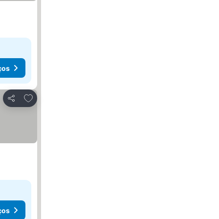
ços
Adicionar aos favoritos
Partilhar
ços