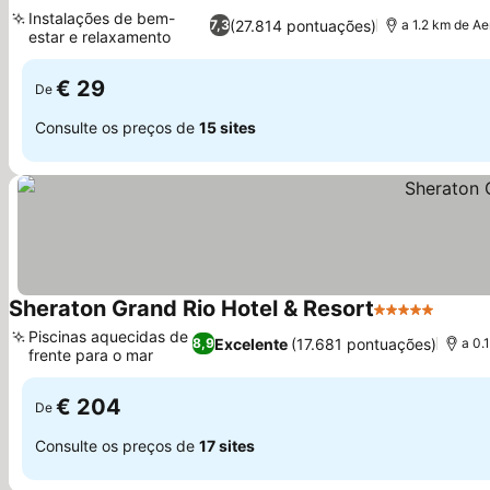
4 Estrelas
Ver preços
Instalações de bem-
(27.814 pontuações)
7,3
a 1.2 km de Ae
estar e relaxamento
Ver preços
€ 29
De
Consulte os preços de
15 sites
Sheraton Grand Rio Hotel & Resort
5 Estrelas
Ver p
Piscinas aquecidas de
Excelente
(17.681 pontuações)
8,9
a 0.
frente para o mar
Ver preços
€ 204
De
Consulte os preços de
17 sites