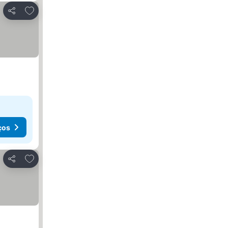
Adicionar aos favoritos
Partilhar
ços
Adicionar aos favoritos
Partilhar