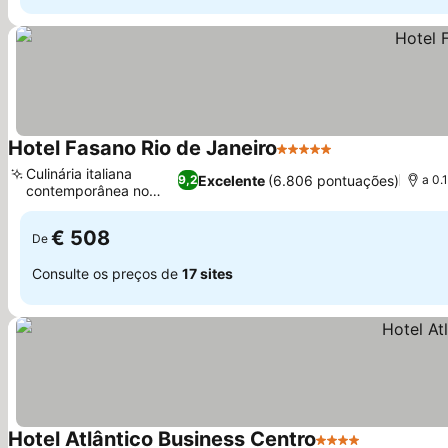
Hotel Fasano Rio de Janeiro
5 Estrelas
Ver preços
Culinária italiana
Excelente
(6.806 pontuações)
9,2
a 0.
contemporânea no
Ver preços
Gero
€ 508
De
Consulte os preços de
17 sites
Hotel Atlântico Business Centro