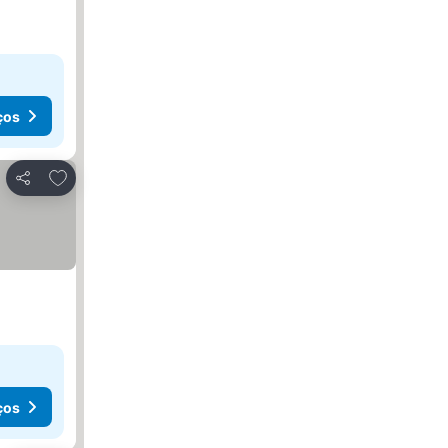
ços
Adicionar aos favoritos
Partilhar
ços