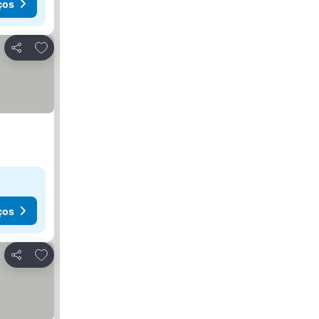
ços
Adicionar aos favoritos
Partilhar
ços
Adicionar aos favoritos
Partilhar