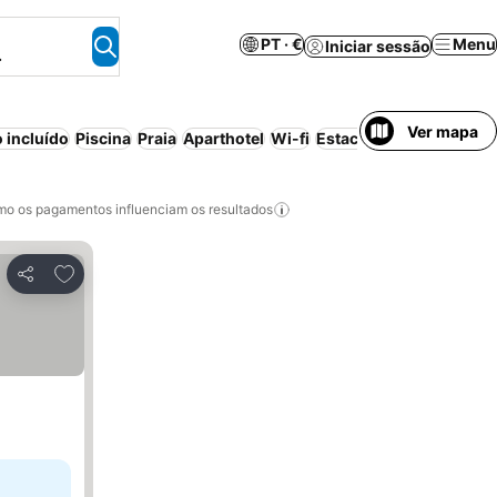
PT · €
Menu
Iniciar sessão
.
Ver mapa
 incluído
Piscina
Praia
Aparthotel
Wi-fi
Estacionamento
Ar co
o os pagamentos influenciam os resultados
Adicionar aos favoritos
Partilhar