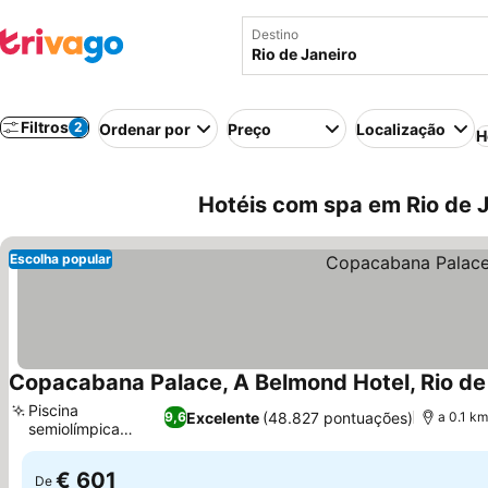
Destino
Filtros
2
Ordenar por
Preço
Localização
H
Hotéis com spa em Rio de Ja
Escolha popular
Copacabana Palace, A Belmond Hotel, Rio de
Piscina
Excelente
(48.827 pontuações)
9,6
a 0.1 km
semiolímpica
Ver preços
espetacular
€ 601
De