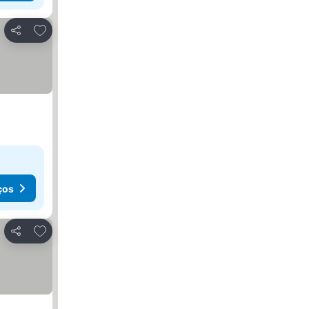
Adicionar aos favoritos
Partilhar
ços
Adicionar aos favoritos
Partilhar