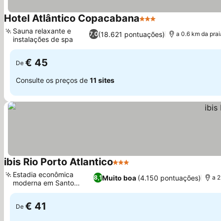
Hotel Atlântico Copacabana
3 Estrelas
Ver preços
Sauna relaxante e
(18.621 pontuações)
7,0
a 0.6 km da prai
instalações de spa
Ver preços
€ 45
De
Consulte os preços de
11 sites
ibis Rio Porto Atlantico
3 Estrelas
Ver preços
Estadia econômica
Muito boa
(4.150 pontuações)
8,1
a 2
moderna em Santo
Ver preços
Cristo
€ 41
De