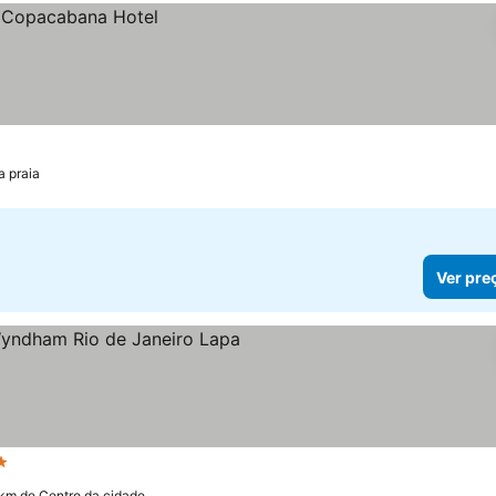
a praia
Ver pre
strelas
Ver preços
1 km de Centro da cidade