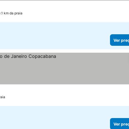
eços
0.1 km da praia
Ver pre
r preços
raia
Ver pre