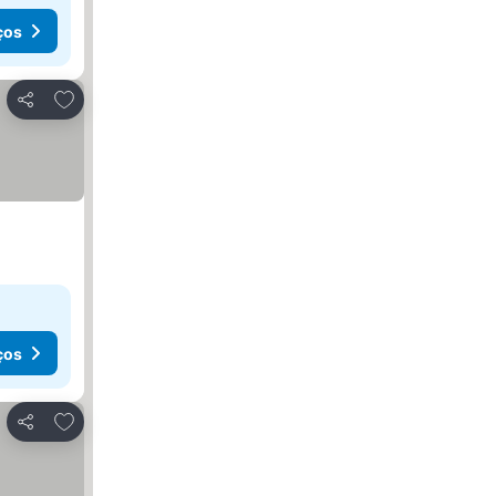
ços
Adicionar aos favoritos
Partilhar
ços
Adicionar aos favoritos
Partilhar