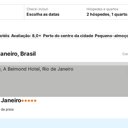
Check-in/out
Hóspedes e quartos
Escolha as datas
2 hóspedes, 1 quarto
otéis
Avaliação: 8,0+
Perto do centro da cidade
Pequeno-almoço
neiro, Brasil
Com
 Janeiro
5 Estrelas
Ver preços
 da praia