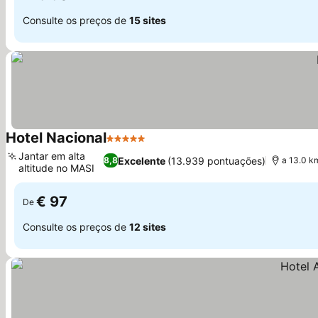
Consulte os preços de
15 sites
Hotel Nacional
5 Estrelas
Ver preços
Jantar em alta
Excelente
(13.939 pontuações)
8,8
a 13.0 k
altitude no MASI
Ver preços
€ 97
De
Consulte os preços de
12 sites