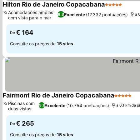
Hilton Rio de Janeiro Copacabana
5 Estrelas
Ver pr
Acomodações amplas
Excelente
(17.332 pontuações)
8,8
a 
com vista para o mar
Ver preços
€ 164
De
Consulte os preços de
15 sites
Fairmont Rio de Janeiro Copacabana
5 Estrelas
Ve
Piscinas com
Excelente
(10.754 pontuações)
9,1
a 0.1 km da p
duas vistas
Ver preços
€ 265
De
Consulte os preços de
15 sites