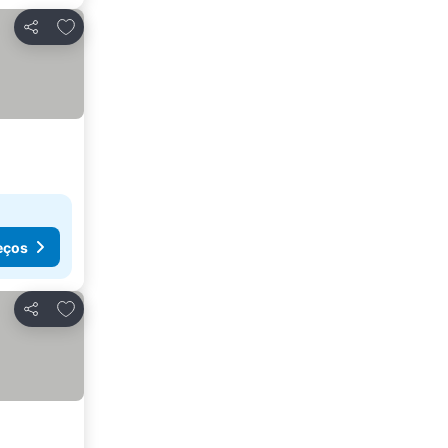
Adicionar aos favoritos
Partilhar
eços
Adicionar aos favoritos
Partilhar