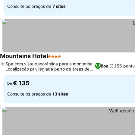
Consulte os preços de
7 sites
Mountains Hotel
4 Estrelas
Ver preços
Spa com vista panorâmica para a montanha,
Boa
(3.156 pont
7,8
Localização privilegiada perto de áreas de
Ver preços
esqui
€ 135
De
Consulte os preços de
13 sites