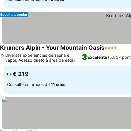
Escolha popular
Krumers Alpin - Your Mountain Oasis
4 Estrelas
Ver p
Diversas experiências de sauna e
Excelente
(5.857 pon
8,7
vapor, Acesso direto à área de esqui de
Ver preços
Rosshütte
€ 219
De
Consulte os preços de
11 sites