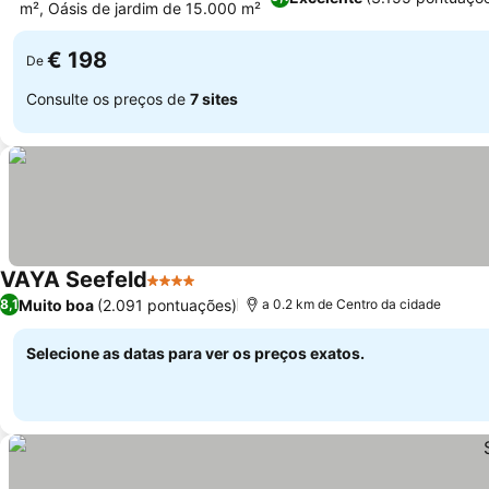
m², Oásis de jardim de 15.000 m²
Ver preços
€ 198
De
Consulte os preços de
7 sites
VAYA Seefeld
4 Estrelas
Ver preços
Muito boa
(2.091 pontuações)
8,1
a 0.2 km de Centro da cidade
Selecione as datas para ver os preços exatos.