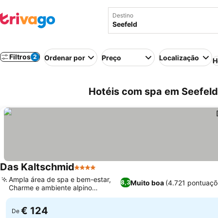
Destino
Filtros
2
Ordenar por
Preço
Localização
H
Hotéis com spa em Seefeld,
Das Kaltschmid
4 Estrelas
Ver preços
Ampla área de spa e bem-estar,
Muito boa
(4.721 pontuaçõ
8,3
Charme e ambiente alpino
Ver preços
tradicional
€ 124
De