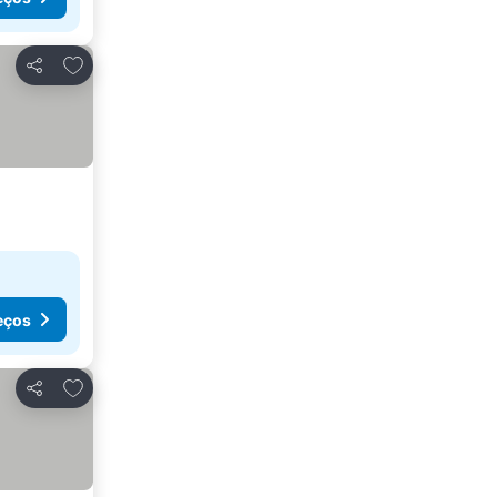
Adicionar aos favoritos
Partilhar
eços
Adicionar aos favoritos
Partilhar