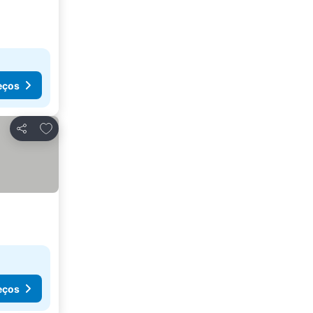
eços
Adicionar aos favoritos
Partilhar
eços