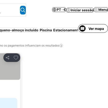
PT · €
Menu
Iniciar sessão
.
Ver mapa
queno-almoço incluído
Piscina
Estacionamento
Animais permit
o os pagamentos influenciam os resultados
Adicionar aos favoritos
Partilhar