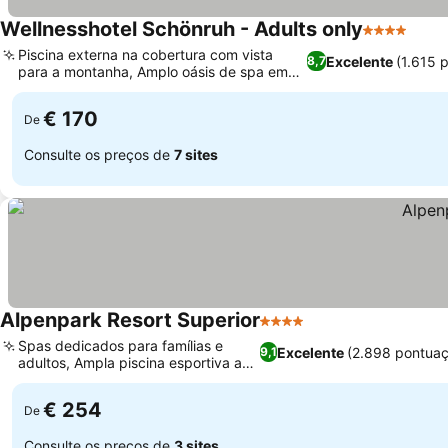
Wellnesshotel Schönruh - Adults only
4 Estrelas
Ver 
Piscina externa na cobertura com vista
Excelente
(1.615 
8,7
para a montanha, Amplo oásis de spa em
Ver preços
estilo veneziano
€ 170
De
Consulte os preços de
7 sites
Alpenpark Resort Superior
4 Estrelas
Ver preços
Spas dedicados para famílias e
Excelente
(2.898 pontua
9,1
adultos, Ampla piscina esportiva ao
Ver preços
ar livre
€ 254
De
Consulte os preços de
3 sites