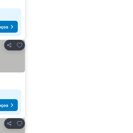
eços
Adicionar aos favoritos
Partilhar
eços
Adicionar aos favoritos
Partilhar