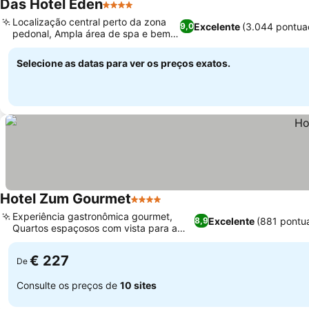
Das Hotel Eden
4 Estrelas
Ver preços
Localização central perto da zona
Excelente
(3.044 pontua
9,0
pedonal, Ampla área de spa e bem-
Ver preços
estar
Selecione as datas para ver os preços exatos.
Hotel Zum Gourmet
4 Estrelas
Ver preços
Experiência gastronômica gourmet,
Excelente
(881 pontu
8,9
Quartos espaçosos com vista para a
Ver preços
montanha
€ 227
De
Consulte os preços de
10 sites