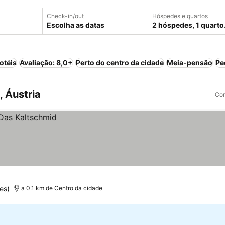
Check-in/out
Hóspedes e quartos
Escolha as datas
2 hóspedes, 1 quarto
otéis
Avaliação: 8,0+
Perto do centro da cidade
Meia-pensão
Pe
 Áustria
Com
es)
a 0.1 km de Centro da cidade