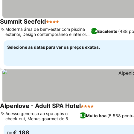
Summit Seefeld
4 Estrelas
Ver preços
Moderna área de bem-estar com piscina
Excelente
(488 po
9,4
exterior, Design contemporâneo e interiores
Ver preços
elegantes
Selecione as datas para ver os preços exatos.
Alpenlove - Adult SPA Hotel
4 Estrelas
Ver preços
Acesso generoso ao spa após o
Muito boa
(5.558 pontu
8,3
check-out, Menus gourmet de 5
Ver preços
pratos à noite
€ 188
De