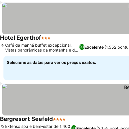
Hotel Egerthof
3 Estrelas
Ver preços
Café da manhã buffet excepcional,
Excelente
(1.552 pontu
9,1
Vistas panorâmicas da montanha e da
Ver preços
cidade
Selecione as datas para ver os preços exatos.
Bergresort Seefeld
4 Estrelas
Ver preços
Extenso spa e bem-estar de 1.400
Excelente
(3.155 pontuaçõ
9,1