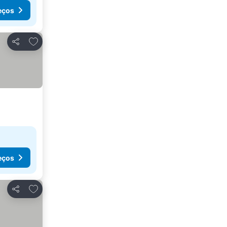
eços
Adicionar aos favoritos
Partilhar
eços
Adicionar aos favoritos
Partilhar