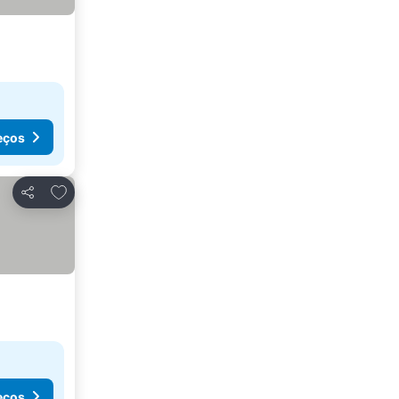
eços
Adicionar aos favoritos
Partilhar
eços