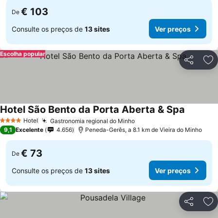
€ 103
De
Consulte os preços de
13 sites
Ver preços
Escolha popular
Partilhar
Ad
Hotel São Bento da Porta Aberta & Spa
Ver preç
Hotel
Gastronomia regional do Minho
Ver preços
4 Estrelas
9,1
Excelente
4.656
Peneda-Gerês, a 8.1 km de Vieira do Minho
€ 73
De
Consulte os preços de
13 sites
Ver preços
Partilhar
Ad