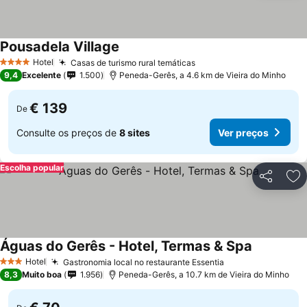
Pousadela Village
Ver preços
Hotel
Casas de turismo rural temáticas
Ver preços
4 Estrelas
9,4
Excelente
1.500
Peneda-Gerês, a 4.6 km de Vieira do Minho
€ 139
De
Consulte os preços de
8 sites
Ver preços
Escolha popular
Partilhar
Ad
Águas do Gerês - Hotel, Termas & Spa
Ver preço
Hotel
Gastronomia local no restaurante Essentia
Ver preços
3 Estrelas
8,3
Muito boa
1.956
Peneda-Gerês, a 10.7 km de Vieira do Minho