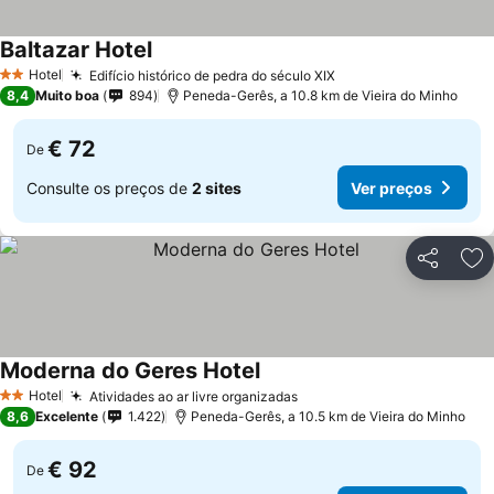
Baltazar Hotel
Ver preços
Hotel
Edifício histórico de pedra do século XIX
Ver preços
2 Estrelas
8,4
Muito boa
894
Peneda-Gerês, a 10.8 km de Vieira do Minho
€ 72
De
Consulte os preços de
2 sites
Ver preços
Partilhar
Ad
Moderna do Geres Hotel
Ver preços
Hotel
Atividades ao ar livre organizadas
Ver preços
2 Estrelas
8,6
Excelente
1.422
Peneda-Gerês, a 10.5 km de Vieira do Minho
€ 92
De