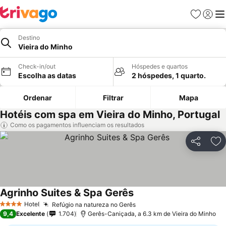
Favoritos
Iniciar
Me
Destino
Vieira do Minho
Check-in/out
Hóspedes e quartos
Escolha as datas
2 hóspedes, 1 quarto.
Ordenar
Filtrar
Mapa
Hotéis com spa em Vieira do Minho, Portugal
Como os pagamentos influenciam os resultados
Partilhar
Ad
Agrinho Suites & Spa Gerês
Ver preços
Hotel
Refúgio na natureza no Gerês
Ver preços
4 Estrelas
9,4
Excelente
1.704
Gerês-Caniçada, a 6.3 km de Vieira do Minho