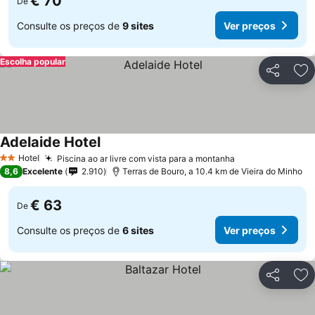
€ 70
De
Consulte os preços de
9 sites
Ver preços
Escolha popular
Partilhar
Ad
Adelaide Hotel
Ver preços
Hotel
Piscina ao ar livre com vista para a montanha
Ver preços
2 Estrelas
8,6
Excelente
2.910
Terras de Bouro, a 10.4 km de Vieira do Minho
€ 63
De
Consulte os preços de
6 sites
Ver preços
Partilhar
Ad