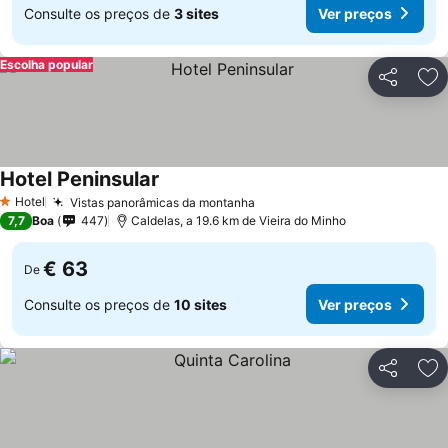
Consulte os preços de
3 sites
Ver preços
Escolha popular
Partilhar
Ad
Hotel Peninsular
Ver preços
Hotel
Vistas panorâmicas da montanha
Ver preços
1 Estrelas
7,7
Boa
447
Caldelas, a 19.6 km de Vieira do Minho
€ 63
De
Consulte os preços de
10 sites
Ver preços
Partilhar
Ad