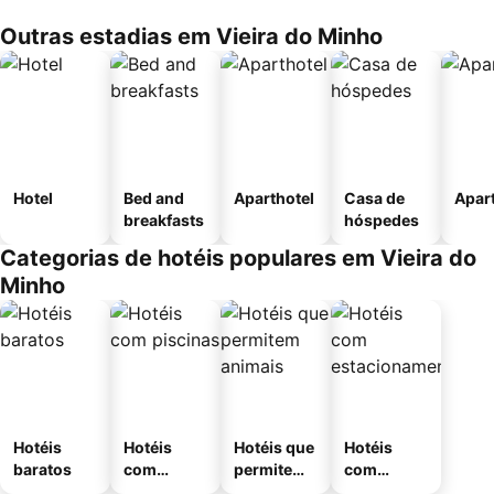
Outras estadias em Vieira do Minho
Hotel
Bed and
Aparthotel
Casa de
Apar
breakfasts
hóspedes
Categorias de hotéis populares em Vieira do
Minho
Hotéis
Hotéis
Hotéis que
Hotéis
baratos
com
permitem
com
piscinas
animais
estaciona