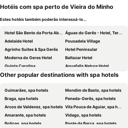
mento
Hotéis com spa perto de Vieira do Minho
Estes hotéis também poderão interessá-lo...
Hotel São Bento da Porta Aberta & Spa
Águas do Gerês - Hotel, Termas & Spa
Adelaide Hotel
Pousadela Village
Agrinho Suites & Spa Gerês
Hotel Peninsular
Moderna do Geres Hotel
Baltazar Hotel
Quinta Carolina
Aquafalls Nature Hotel
Other popular destinations with spa hotels
Grande Hotel da Bela Vista
Guimarães, spa hotels
Mondim de Basto, spa hotels
Braga, spa hotels
Peneda-Gerês, spa hotels
Arcos de Valdevez, spa hotels
Vila Pouca de Aguiar, spa hotels
Amarante, spa hotels
Vidago, spa hotels
Boticas, spa hotels
Ponte da Barca, spa hotels