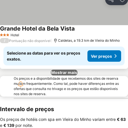
Partilhar
Ad
Grande Hotel da Bela Vista
Ver preços
Hotel
3 Estrelas
/
Caldelas, a 19.3 km de Vieira do Minho
Pontuação não disponível
Selecione as datas para ver os preços
Ver preços
exatos.
Mostrar mais
Os preços e a disponibilidade que recebemos dos sites de reserva
mudam frequentemente. Como tal, pode haver diferenças entre as
ofertas que consulta no trivago e os preços que estão disponíveis
nos sites de reserva.
Intervalo de preços
Os preços de hotéis com spa em Vieira do Minho variam entre
‎€ 63
e
‎€ 139
por noite.