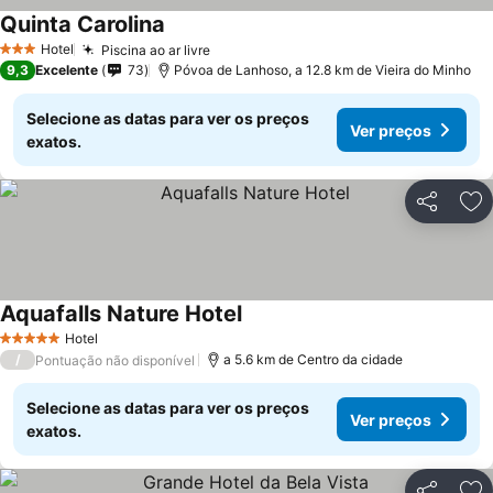
Quinta Carolina
Ver preços
Hotel
Piscina ao ar livre
Ver preços
3 Estrelas
9,3
Excelente
73
Póvoa de Lanhoso, a 12.8 km de Vieira do Minho
Selecione as datas para ver os preços
Ver preços
exatos.
Partilhar
Ad
Aquafalls Nature Hotel
Ver preços
Hotel
5 Estrelas
/
a 5.6 km de Centro da cidade
Pontuação não disponível
Selecione as datas para ver os preços
Ver preços
exatos.