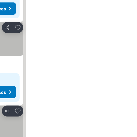
ços
Adicionar aos favoritos
Partilhar
ços
Adicionar aos favoritos
Partilhar