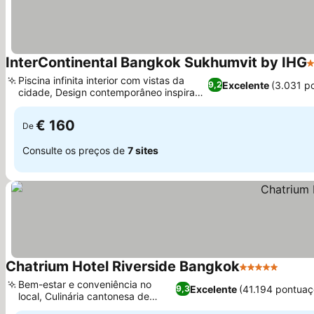
InterContinental Bangkok Sukhumvit by IHG
5
Piscina infinita interior com vistas da
Excelente
(3.031 p
9,2
cidade, Design contemporâneo inspirado
Ver preços
na Tailândia
€ 160
De
Consulte os preços de
7 sites
Chatrium Hotel Riverside Bangkok
5 Estrelas
Ver p
Bem-estar e conveniência no
Excelente
(41.194 pontuaç
9,3
local, Culinária cantonesa de
Ver preços
assinatura