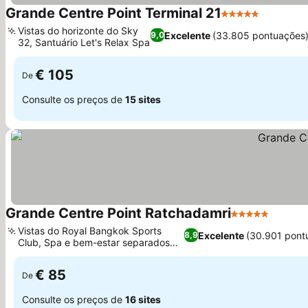
Grande Centre Point Terminal 21
5 Estrelas
Ver preç
Vistas do horizonte do Sky
Excelente
(33.805 pontuações
9,0
32, Santuário Let's Relax Spa
Ver preços
€ 105
De
Consulte os preços de
15 sites
Grande Centre Point Ratchadamri
5 Estrelas
Ver pr
Vistas do Royal Bangkok Sports
Excelente
(30.901 pont
8,9
Club, Spa e bem-estar separados
Ver preços
por gênero
€ 85
De
Consulte os preços de
16 sites