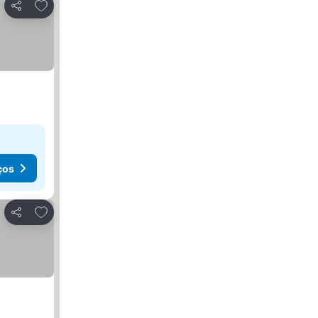
Adicionar aos favoritos
Partilhar
ços
Adicionar aos favoritos
Partilhar