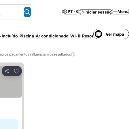
PT · €
Menu
Iniciar sessão
.
Ver mapa
 incluído
Piscina
Ar condicionado
Wi-fi
Resort
Aparthotel
Canc
o os pagamentos influenciam os resultados
Adicionar aos favoritos
Partilhar