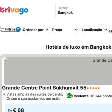
Destino
Filtros
2
Ordenar por
Preço
Localização
H
Hotéis de luxo em Bangkok,
Grande Centre Point Sukhumvit 55
5 Estrelas
Ver p
Vistas amplas das suítes de canto,
Excelente
(16.144 pont
9,2
Onsen e spa exclusivos em estilo
Ver preços
japonês
€ 68
De