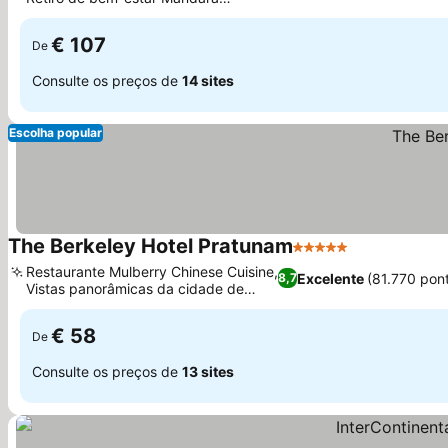
Ver preços
Spa
€ 107
De
Consulte os preços de
14 sites
Escolha popular
The Berkeley Hotel Pratunam
5 Estrelas
Ver preços
Restaurante Mulberry Chinese Cuisine,
Excelente
(81.770 pon
8,7
Vistas panorâmicas da cidade de
Ver preços
Bangkok
€ 58
De
Consulte os preços de
13 sites