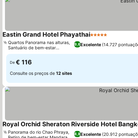
Eastin Grand Hotel Phayathai
5 Estrelas
Ver preços
Quartos Panorama nas alturas,
Excelente
(14.727 pontuaçõ
9,6
Santuário de bem-estar
Ver preços
completo
€ 116
De
Consulte os preços de
12 sites
Royal Orchid Sheraton Riverside Hotel Bang
Panorama do rio Chao Phraya,
Excelente
(20.912 pontuaçõ
8,8
Retiro de bem-estar Mandara