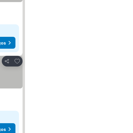
ços
Adicionar aos favoritos
Partilhar
ços