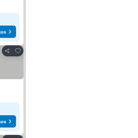
ços
Adicionar aos favoritos
Partilhar
ços