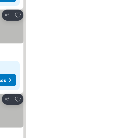
Adicionar aos favoritos
Partilhar
ços
Adicionar aos favoritos
Partilhar