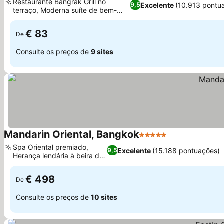
Restaurante Bangrak Grill no
Excelente
(10.913 pontu
9,5
terraço, Moderna suíte de bem-
Ver preços
estar e sauna
€ 83
De
Consulte os preços de
9 sites
Mandarin Oriental, Bangkok
5 Estrelas
Ver preços
Spa Oriental premiado,
Excelente
(15.188 pontuações)
9,5
Herança lendária à beira do
Ver preços
rio
€ 498
De
Consulte os preços de
10 sites