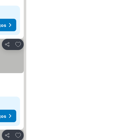
ços
Adicionar aos favoritos
Partilhar
ços
Adicionar aos favoritos
Partilhar