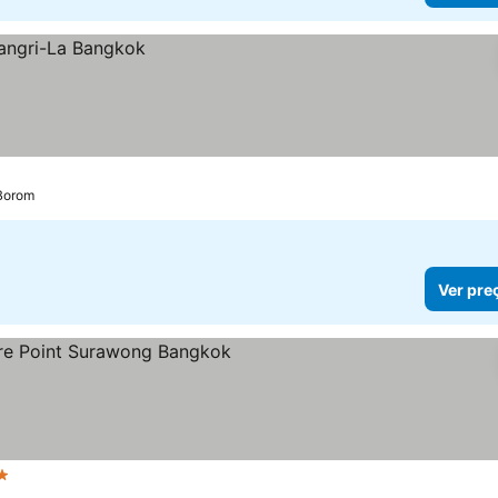
 Borom
Ver pre
elas
Ver preços