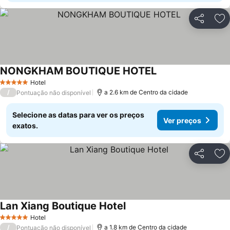
Partilhar
Ad
NONGKHAM BOUTIQUE HOTEL
Ver preços
Hotel
5 Estrelas
/
a 2.6 km de Centro da cidade
Pontuação não disponível
Selecione as datas para ver os preços
Ver preços
exatos.
Partilhar
Ad
Lan Xiang Boutique Hotel
Ver preços
Hotel
5 Estrelas
/
a 1.8 km de Centro da cidade
Pontuação não disponível