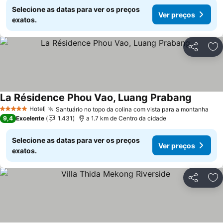
Selecione as datas para ver os preços
Ver preços
exatos.
Partilhar
Ad
La Résidence Phou Vao, Luang Prabang
Ver pre
Hotel
Santuário no topo da colina com vista para a montanha
Ver
5 Estrelas
9,4
Excelente
1.431
a 1.7 km de Centro da cidade
Selecione as datas para ver os preços
Ver preços
exatos.
Partilhar
Ad