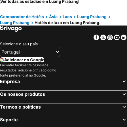
Ver todas as estadias em Luang Prabang
Comparador de Hotéis
Ásia
Laos
Luang Prabang
Luang Prabang
Hotéis de luxo em Luang Prabang.
Facebook
Twitter
Insta
Yo
Selecione o seu país
Adicionar no Google
Encontre facilmente os nossos
resultados: adicione o trivago como
fonte preferencial no Google.
Empresa
Os nossos produtos
Termos e políticas
Suporte