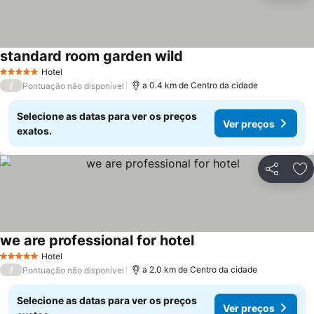
standard room garden wild
Ver preços
Hotel
5 Estrelas
/
a 0.4 km de Centro da cidade
Pontuação não disponível
Selecione as datas para ver os preços
Ver preços
exatos.
Partilhar
Ad
we are professional for hotel
Ver preços
Hotel
5 Estrelas
/
a 2.0 km de Centro da cidade
Pontuação não disponível
Selecione as datas para ver os preços
Ver preços