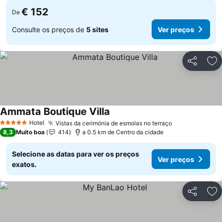
€ 152
De
Consulte os preços de
5 sites
Ver preços
Partilhar
Ad
Ammata Boutique Villa
Ver preços
Hotel
Vistas da cerimónia de esmolas no terraço
Ver preços
5 Estrelas
8,3
Muito boa
414
a 0.5 km de Centro da cidade
Selecione as datas para ver os preços
Ver preços
exatos.
Partilhar
Ad