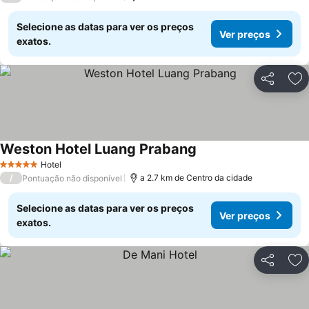
Selecione as datas para ver os preços
Ver preços
exatos.
Partilhar
Ad
Weston Hotel Luang Prabang
Ver preços
Hotel
5 Estrelas
/
a 2.7 km de Centro da cidade
Pontuação não disponível
Selecione as datas para ver os preços
Ver preços
exatos.
Partilhar
Ad