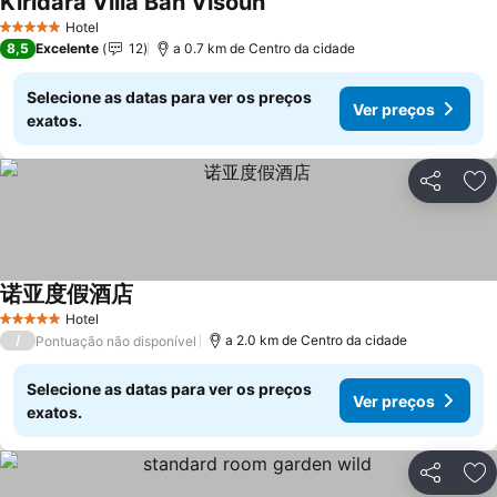
Kiridara Villa Ban Visoun
Ver preços
Hotel
5 Estrelas
8,5
Excelente
12
a 0.7 km de Centro da cidade
Selecione as datas para ver os preços
Ver preços
exatos.
Partilhar
Ad
诺亚度假酒店
Ver preços
Hotel
5 Estrelas
/
a 2.0 km de Centro da cidade
Pontuação não disponível
Selecione as datas para ver os preços
Ver preços
exatos.
Partilhar
Ad