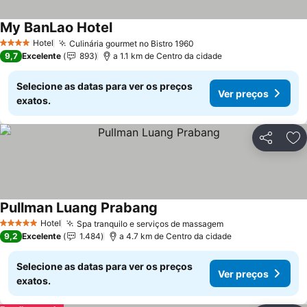
My BanLao Hotel
Ver preços
Hotel
Culinária gourmet no Bistro 1960
Ver preços
4 Estrelas
9,7
Excelente
893
a 1.1 km de Centro da cidade
Selecione as datas para ver os preços
Ver preços
exatos.
Partilhar
Ad
Pullman Luang Prabang
Ver preços
Hotel
Spa tranquilo e serviços de massagem
Ver preços
5 Estrelas
9,2
Excelente
1.484
a 4.7 km de Centro da cidade
Selecione as datas para ver os preços
Ver preços
exatos.