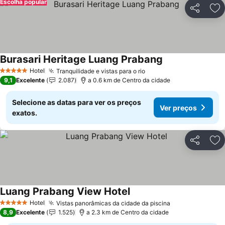
Escolha popular
Partilhar
Ad
Burasari Heritage Luang Prabang
Ver preços
Hotel
Tranquilidade e vistas para o rio
Ver preços
5 Estrelas
9,1
Excelente
2.087
a 0.6 km de Centro da cidade
Selecione as datas para ver os preços
Ver preços
exatos.
Partilhar
Ad
Luang Prabang View Hotel
Ver preços
Hotel
Vistas panorâmicas da cidade da piscina
Ver preços
5 Estrelas
8,9
Excelente
1.525
a 2.3 km de Centro da cidade