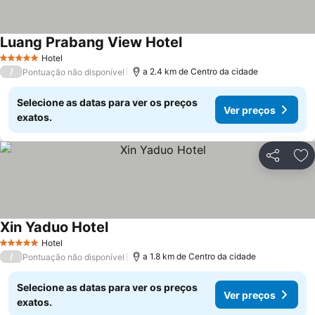
Luang Prabang View Hotel
Ver preços
Hotel
5 Estrelas
/
a 2.4 km de Centro da cidade
Pontuação não disponível
Selecione as datas para ver os preços
Ver preços
exatos.
Partilhar
Ad
Xin Yaduo Hotel
Ver preços
Hotel
5 Estrelas
/
a 1.8 km de Centro da cidade
Pontuação não disponível
Selecione as datas para ver os preços
Ver preços
exatos.