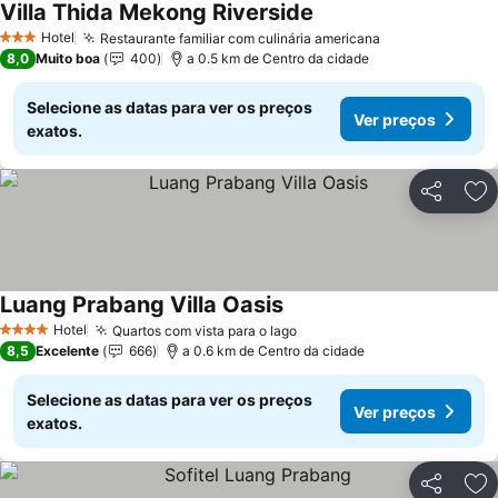
Villa Thida Mekong Riverside
Ver preços
Hotel
Restaurante familiar com culinária americana
Ver preços
3 Estrelas
8,0
Muito boa
400
a 0.5 km de Centro da cidade
Selecione as datas para ver os preços
Ver preços
exatos.
Partilhar
Ad
Luang Prabang Villa Oasis
Ver preços
Hotel
Quartos com vista para o lago
Ver preços
4 Estrelas
8,5
Excelente
666
a 0.6 km de Centro da cidade
Selecione as datas para ver os preços
Ver preços
exatos.
Partilhar
Ad