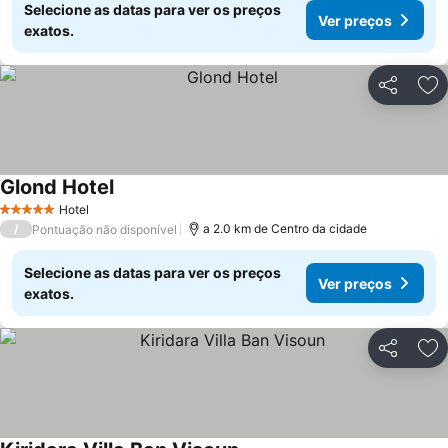
Selecione as datas para ver os preços
Ver preços
exatos.
Partilhar
Ad
Glond Hotel
Ver preços
Hotel
5 Estrelas
/
a 2.0 km de Centro da cidade
Pontuação não disponível
Selecione as datas para ver os preços
Ver preços
exatos.
Partilhar
Ad