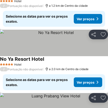
Hotel
5 Estrelas
/
a 1.2 km de Centro da cidade
Pontuação não disponível
Selecione as datas para ver os preços
Ver preços
exatos.
Partilhar
Ad
No Ya Resort Hotel
Ver preços
Hotel
5 Estrelas
/
a 2.0 km de Centro da cidade
Pontuação não disponível
Selecione as datas para ver os preços
Ver preços
exatos.
Partilhar
Ad