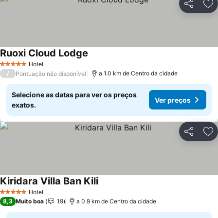
Partilhar
Ad
Ruoxi Cloud Lodge
Ver preços
Hotel
5 Estrelas
/
a 1.0 km de Centro da cidade
Pontuação não disponível
Selecione as datas para ver os preços
Ver preços
exatos.
Partilhar
Ad
Kiridara Villa Ban Kili
Ver preços
Hotel
5 Estrelas
8,3
Muito boa
19
a 0.9 km de Centro da cidade