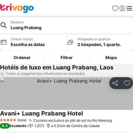
Favoritos
Iniciar
Me
Destino
Luang Prabang
Check-in/out
Hóspedes e quartos
Escolha as datas
2 hóspedes, 1 quarto.
Ordenar
Filtrar
Mapa
Hotéis de luxo em Luang Prabang, Laos
Como os pagamentos influenciam os resultados
Partilhar
Ad
Avani+ Luang Prabang Hotel
Ver preços
Hotel
Cruzeiro exclusivo ao pôr do sol no Rio Mekong
Ver preç
5 Estrelas
9,3
Excelente
1.257
a 0.6 km de Centro da cidade