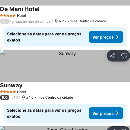
De Mani Hotel
Ver preços
Hotel
5 Estrelas
/
a 2.7 km de Centro da cidade
Pontuação não disponível
Selecione as datas para ver os preços
Ver preços
exatos.
Partilhar
Ad
Sunway
Ver preços
Hotel
5 Estrelas
6,0
7
a 1.0 km de Centro da cidade
Selecione as datas para ver os preços
Ver preços
exatos.