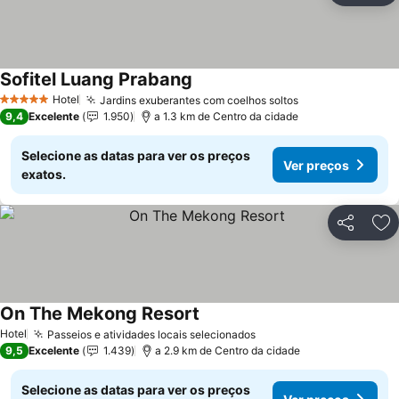
Sofitel Luang Prabang
Ver preços
Hotel
Jardins exuberantes com coelhos soltos
Ver preços
5 Estrelas
9,4
Excelente
1.950
a 1.3 km de Centro da cidade
Selecione as datas para ver os preços
Ver preços
exatos.
Partilhar
Ad
On The Mekong Resort
Ver preços
Hotel
Passeios e atividades locais selecionados
Ver preços
9,5
Excelente
1.439
a 2.9 km de Centro da cidade
Selecione as datas para ver os preços