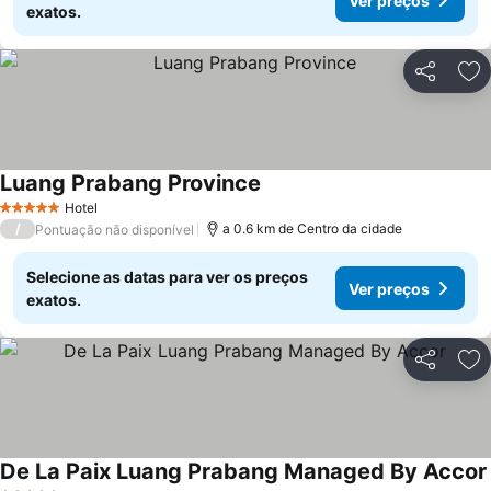
Ver preços
exatos.
Partilhar
Ad
Luang Prabang Province
Ver preços
Hotel
5 Estrelas
/
a 0.6 km de Centro da cidade
Pontuação não disponível
Selecione as datas para ver os preços
Ver preços
exatos.
Partilhar
Ad
De La Paix Luang Prabang Managed By Accor