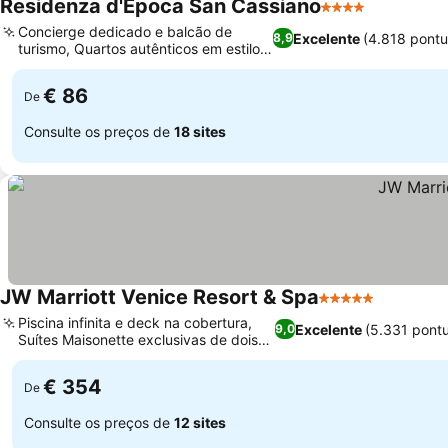
Residenza d'Epoca San Cassiano
4 Estrelas
Ver preço
Concierge dedicado e balcão de
Excelente
(4.818 pont
8,9
turismo, Quartos autênticos em estilo
Ver preços
veneziano
€ 86
De
Consulte os preços de
18 sites
JW Marriott Venice Resort & Spa
5 Estrelas
Ver preç
Piscina infinita e deck na cobertura,
Excelente
(5.331 pont
9,0
Suítes Maisonette exclusivas de dois
Ver preços
andares
€ 354
De
Consulte os preços de
12 sites