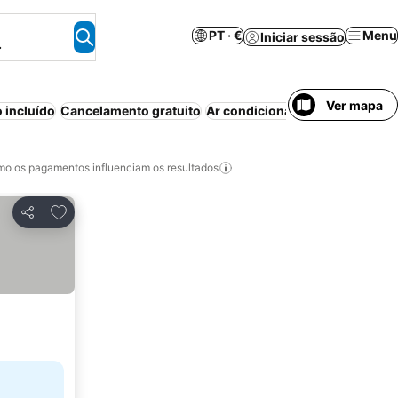
PT · €
Menu
Iniciar sessão
.
Ver mapa
 incluído
Cancelamento gratuito
Ar condicionado
Piscina
Apart
o os pagamentos influenciam os resultados
Adicionar aos favoritos
Partilhar