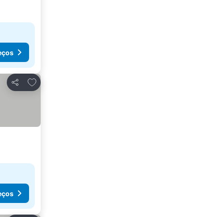
eços
Adicionar aos favoritos
Partilhar
eços