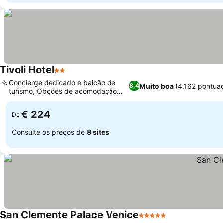
Tivoli Hotel
2 Estrelas
Ver preços
Concierge dedicado e balcão de
Muito boa
(4.162 pontua
8,4
turismo, Opções de acomodação
Ver preços
flexíveis
€ 224
De
Consulte os preços de
8 sites
San Clemente Palace Venice
5 Estrelas
Ver preços