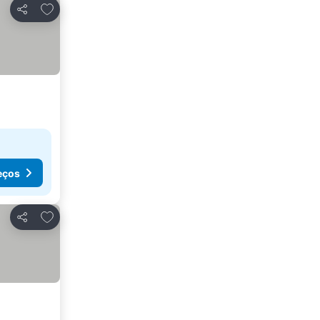
Adicionar aos favoritos
Partilhar
eços
Adicionar aos favoritos
Partilhar