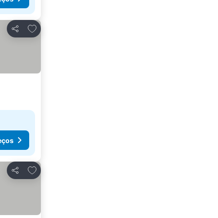
Adicionar aos favoritos
Partilhar
eços
Adicionar aos favoritos
Partilhar