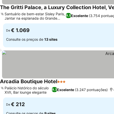
The Gritti Palace, a Luxury Collection Hotel, V
Santuário de bem-estar Sisley Paris,
Excelente
(3.754 pontua
9,5
Jantar na esplanada do Grande
Ver preços
Canal
€ 1.069
De
Consulte os preços de
13 sites
Arcadia Boutique Hotel
3 Estrelas
Ver preços
Palácio histórico do século
Excelente
(3.247 pontuações)
9,3
XVII, Bar lounge elegante
Ver preços
€ 212
De
Consulte os preços de
9 sites