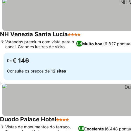
NH Venezia Santa Lucia
4 Estrelas
Ver preços
Varandas premium com vista para o
Muito boa
(6.827 pontua
8,4
canal, Grandes lustres de vidro
Ver preços
Murano
€ 146
De
Consulte os preços de
12 sites
Duodo Palace Hotel
4 Estrelas
Ver preços
Vistas de monumentos do terraço,
Excelente
(6.448 pontu
8,5