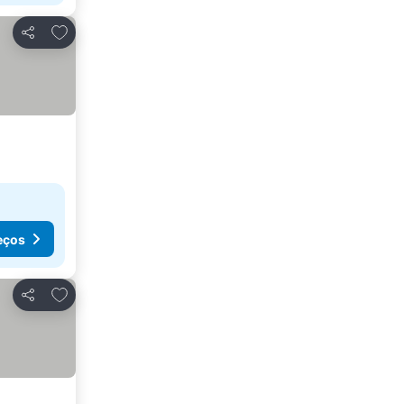
Adicionar aos favoritos
Partilhar
eços
Adicionar aos favoritos
Partilhar