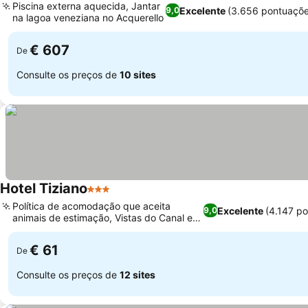
Piscina externa aquecida, Jantar
Excelente
(3.656 pontuaçõe
9,0
na lagoa veneziana no Acquerello
Ver preços
€ 607
De
Consulte os preços de
10 sites
Hotel Tiziano
3 Estrelas
Ver preços
Política de acomodação que aceita
Excelente
(4.147 p
9,0
animais de estimação, Vistas do Canal e
Ver preços
da Calle di Rielo
€ 61
De
Consulte os preços de
12 sites