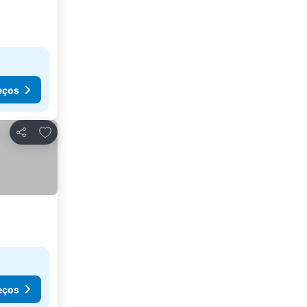
eços
Adicionar aos favoritos
Partilhar
eços