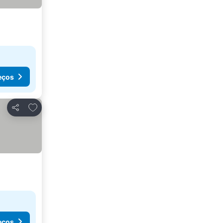
eços
Adicionar aos favoritos
Partilhar
eços