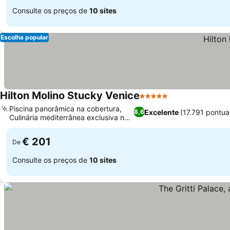
Consulte os preços de
10 sites
Escolha popular
Hilton Molino Stucky Venice
5 Estrelas
Ver preços
Piscina panorâmica na cobertura,
Excelente
(17.791 pontu
8,6
Culinária mediterrânea exclusiva no
Ver preços
Aromi
€ 201
De
Consulte os preços de
10 sites