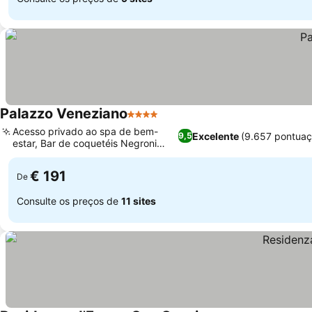
Palazzo Veneziano
4 Estrelas
Ver preços
Acesso privado ao spa de bem-
Excelente
(9.657 pontuaç
9,5
estar, Bar de coquetéis Negroni
Ver preços
exclusivo
€ 191
De
Consulte os preços de
11 sites