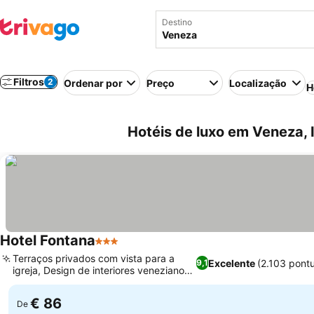
Destino
Filtros
2
Ordenar por
Preço
Localização
H
Hotéis de luxo em Veneza, I
Hotel Fontana
3 Estrelas
Ver preços
Terraços privados com vista para a
Excelente
(2.103 pont
9,1
igreja, Design de interiores veneziano
Ver preços
autêntico
€ 86
De