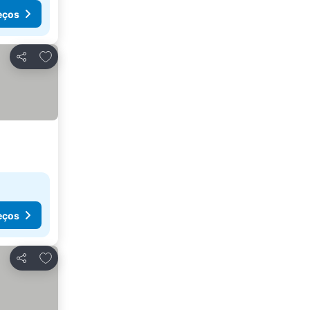
eços
Adicionar aos favoritos
Partilhar
eços
Adicionar aos favoritos
Partilhar