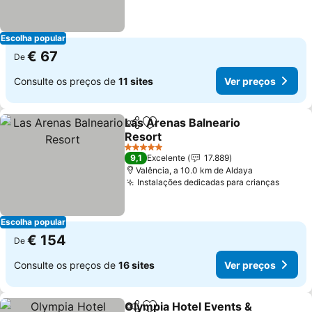
Escolha popular
€ 67
De
Consulte os preços de
11 sites
Ver preços
Las Arenas Balneario
Partilhar
Adicionar aos favoritos
Resort
Ver preços
5 Estrelas
9,1
Excelente
17.889
Valência, a 10.0 km de Aldaya
Instalações dedicadas para crianças
Ver p
Escolha popular
€ 154
De
Consulte os preços de
16 sites
Ver preços
Olympia Hotel Events &