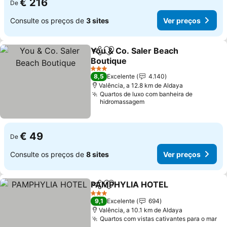
€ 216
De
Consulte os preços de
3 sites
Ver preços
You & Co. Saler Beach
Partilhar
Adicionar aos favoritos
Boutique
Ver preços
3 Estrelas
8,5
Excelente
4.140
Valência, a 12.8 km de Aldaya
Quartos de luxo com banheira de
hidromassagem
€ 49
De
Consulte os preços de
8 sites
Ver preços
PAMPHYLIA HOTEL
Partilhar
Adicionar aos favoritos
Ver pr
3 Estrelas
9,1
Excelente
694
Valência, a 10.1 km de Aldaya
Quartos com vistas cativantes para o mar
Ve