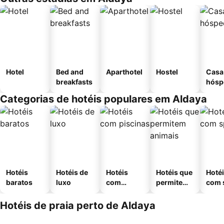
Hotel
Bed and
Aparthotel
Hostel
Casa
breakfasts
hósp
Categorias de hotéis populares em Aldaya
Hotéis
Hotéis de
Hotéis
Hotéis que
Hoté
baratos
luxo
com
permitem
com 
piscinas
animais
Hotéis de praia perto de Aldaya