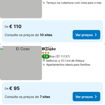
Terraço na cobertura com vista para o mar
V
€ 110
De
Consulte os preços de
10 sites
Ver preços
El Coso
Partilhar
Adicionar aos favoritos
Ver preços
3 Estrelas
7,9
Boa
11.137
Valência, a 10.1 km de Aldaya
Apartamentos ideais para famílias
Ver pre
€ 95
De
Consulte os preços de
7 sites
Ver preços