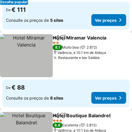
Escolha popular
€ 111
De
Consulte os preços de
5 sites
Ver preços
Hotel Miramar Valencia
Partilhar
Adicionar aos favoritos
Ve
2 Estrelas
8,1
Muito boa
2.872
Valência, a 10.1 km de Aldaya
Restaurante e bar Sabbia
Ver preços
€ 88
De
Consulte os preços de
8 sites
Ver preços
Hotel Boutique Balandret
Partilhar
Adicionar aos favoritos
V
3 Estrelas
8,8
Excelente
2.813
Valência, a 10.1 km de Aldaya