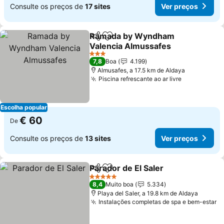
Consulte os preços de
17 sites
Ver preços
Ramada by Wyndham
Partilhar
Adicionar aos favoritos
Valencia Almussafes
Ver preços
3 Estrelas
7,8
Boa
4.199
Almusafes, a 17.5 km de Aldaya
Piscina refrescante ao ar livre
Ver preços
Escolha popular
€ 60
De
Consulte os preços de
13 sites
Ver preços
Parador de El Saler
Partilhar
Adicionar aos favoritos
Ver pre
5 Estrelas
8,4
Muito boa
5.334
Playa del Saler, a 19.8 km de Aldaya
Instalações completas de spa e bem-estar
V