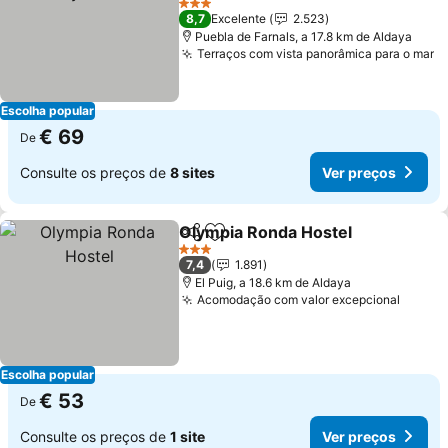
Ver preços
3 Estrelas
8,7
Excelente
2.523
Puebla de Farnals, a 17.8 km de Aldaya
Terraços com vista panorâmica para o mar
V
Escolha popular
€ 69
De
Consulte os preços de
8 sites
Ver preços
Olympia Ronda Hostel
Partilhar
Adicionar aos favoritos
Ver 
3 Estrelas
7,4
1.891
El Puig, a 18.6 km de Aldaya
Acomodação com valor excepcional
Ver p
Escolha popular
€ 53
De
Consulte os preços de
1 site
Ver preços