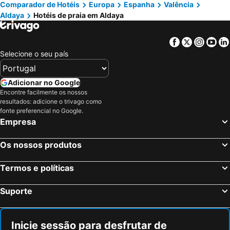
Comparador de Hotéis
Europa
Espanha
Valência
Aldaya
Hotéis de praia em Aldaya
Facebook
Twitter
Insta
Yo
Selecione o seu país
Adicionar no Google
Encontre facilmente os nossos
resultados: adicione o trivago como
fonte preferencial no Google.
Empresa
Os nossos produtos
Termos e políticas
Suporte
Inicie sessão para desfrutar de