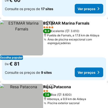
€ 60
De
Consulte os preços de
17 sites
Ver preços
ESTIMAR Marina Farnals
Partilhar
Adicionar aos favoritos
V
4 Estrelas
9,2
Excelente
3.610
Puebla de Farnals, a 17.8 km de Aldaya
Área de piscina excepcional com
espreguiçadeiras
Escolha popular
€ 81
De
Consulte os preços de
9 sites
Ver preços
Resa Patacona
Partilhar
Adicionar aos favoritos
Ver preços
2 Estrelas
7,6
Boa
8.600
Alboraya, a 9.9 km de Aldaya
Piscina exterior sazonal
Ver preços