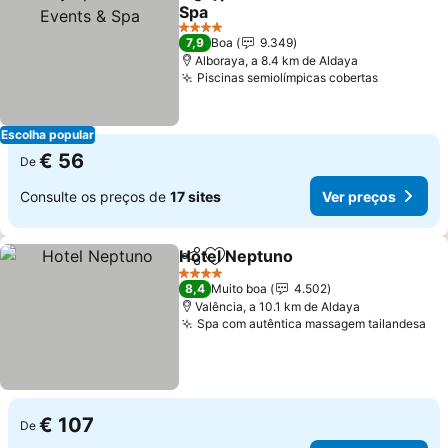
Partilhar
Adicionar aos favoritos
Spa
Ver preços
4 Estrelas
7,9
Boa
9.349
Alboraya, a 8.4 km de Aldaya
Piscinas semiolímpicas cobertas
Ver preç
Escolha popular
€ 56
De
Consulte os preços de
17 sites
Ver preços
Hotel Neptuno
Partilhar
Adicionar aos favoritos
Ver preços
4 Estrelas
8,4
Muito boa
4.502
Valência, a 10.1 km de Aldaya
Spa com autêntica massagem tailandesa
Ve
€ 107
De