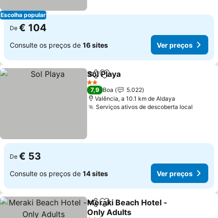
Escolha popular
€ 104
De
Consulte os preços de
16 sites
Ver preços
Sol Playa
Partilhar
Adicionar aos favoritos
Ver preços
2 Estrelas
7,9
Boa
5.022
Valência, a 10.1 km de Aldaya
Serviços ativos de descoberta local
Ver pr
€ 53
De
Consulte os preços de
14 sites
Ver preços
Meraki Beach Hotel -
Partilhar
Adicionar aos favoritos
Only Adults