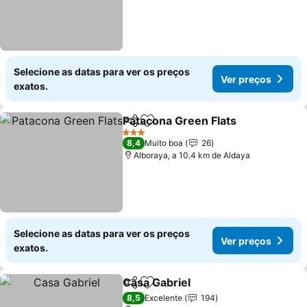
Selecione as datas para ver os preços
Ver preços
exatos.
Patacona Green Flats
Partilhar
Adicionar aos favoritos
Ver 
3 Estrelas
8,4
Muito boa
26
Alboraya, a 10.4 km de Aldaya
Selecione as datas para ver os preços
Ver preços
exatos.
Casa Gabriel
Partilhar
Adicionar aos favoritos
Ver preços
8,5
Excelente
194