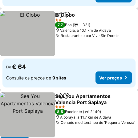
El Globo
Partilhar
Adicionar aos favoritos
Ver preços
2 Estrelas
7,7
Boa
1.321
Valência, a 10.1 km de Aldaya
Restaurante e bar Vivir Sin Dormir
Ver pre
€ 64
De
Consulte os preços de
9 sites
Ver preços
Sea You Apartamentos
Partilhar
Adicionar aos favoritos
Valencia Port Saplaya
Ver preços
3 Estrelas
8,5
Excelente
2.140
Alboraya, a 11.7 km de Aldaya
Cenário mediterrâneo de 'Pequena Veneza'
V