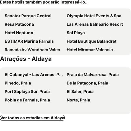
Estes hotéis também poderão interessá-lo...
Senator Parque Central
Olympia Hotel Events & Spa
Resa Patacona
Las Arenas Balneario Resort
Hotel Neptuno
Sol Playa
ESTIMAR Marina Farnals
Hotel Boutique Balandret
Ramada by Wyndham Valencia Almussafes
Hotel Miramar Valencia
Atrações - Aldaya
You & Co. Saler Beach Boutique
El Coso
Sea You Apartamentos Valencia Port Saplaya
Hotel Manises
El Cabanyal - Las Arenas, Praia
Praia da Malvarrosa, Praia
El Globo
Nanit Valencia Hostel
Pinedo, Praia
De la Patacona, Praia
Meraki Beach Hotel - Only Adults
Olympia Ronda Hostel
Port Saplaya Sur, Praia
El Saler, Praia
Parador de El Saler
Hotel Boutique Sabbia Valencia
Pobla de Farnals, Praia
Norte, Praia
Casa Bassa Hotel
PAMPHYLIA HOTEL
Hotel Boscá
Patacona Green Flats
Casa Gabriel
Ver todas as estadias em Aldaya