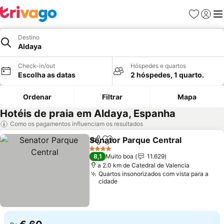
Favoritos
Iniciar
Me
Destino
Aldaya
Check-in/out
Hóspedes e quartos
Escolha as datas
2 hóspedes, 1 quarto.
Ordenar
Filtrar
Mapa
Hotéis de praia em Aldaya, Espanha
Como os pagamentos influenciam os resultados
Senator Parque Central
Partilhar
Adicionar aos favoritos
Ve
4 Estrelas
8,1
Muito boa
11.629
a 2.0 km de Catedral de Valencia
Quartos insonorizados com vista para a
cidade