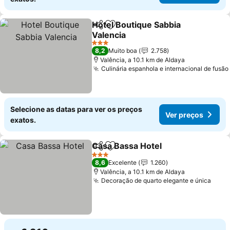
Hotel Boutique Sabbia
Partilhar
Adicionar aos favoritos
Valencia
Ver preços
3 Estrelas
8,2
Muito boa
2.758
Valência, a 10.1 km de Aldaya
Culinária espanhola e internacional de fusão
Selecione as datas para ver os preços
Ver preços
exatos.
Casa Bassa Hotel
Partilhar
Adicionar aos favoritos
Ver preç
3 Estrelas
8,6
Excelente
1.260
Valência, a 10.1 km de Aldaya
Decoração de quarto elegante e única
Ver 