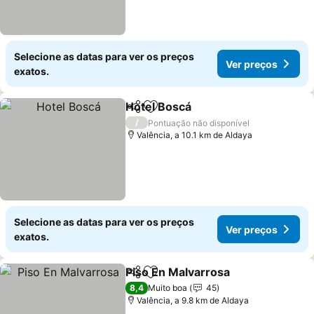
Selecione as datas para ver os preços
Ver preços
exatos.
Hotel Boscá
Partilhar
Adicionar aos favoritos
Ver preços
/
Pontuação não disponível
Valência, a 10.1 km de Aldaya
Selecione as datas para ver os preços
Ver preços
exatos.
Piso En Malvarrosa
Partilhar
Adicionar aos favoritos
Ver pr
8,4
Muito boa
45
Valência, a 9.8 km de Aldaya