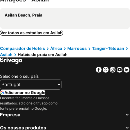
Asilah Beach, Praia
Ver todas as estadias em Asilah
Comparador de Hotéis
África
Marrocos
Tanger-Tétouan
Asilah
Hotéis de praia em Asilah
Facebook
Twitter
Insta
Yo
Selecione o seu país
Adicionar no Google
Encontre facilmente os nossos
resultados: adicione o trivago como
fonte preferencial no Google.
Empresa
Os nossos produtos