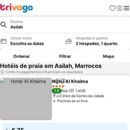
Favoritos
Iniciar
Me
Destino
Asilah
Check-in/out
Hóspedes e quartos
Escolha as datas
2 hóspedes, 1 quarto.
Ordenar
Filtrar
Mapa
Hotéis de praia em Asilah, Marrocos
Como os pagamentos influenciam os resultados
Hotel Al Khaima
Partilhar
Adicionar aos favoritos
Ver preço
4 Estrelas
7,5
Boa
1.408
a 0.9 km de Centro da cidade
Piscinas ao ar livre
Ver preços