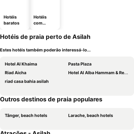
Hotéis
Hotéis
baratos
com
estaciona
mento
Hotéis de praia perto de Asilah
Estes hotéis também poderão interessá-lo...
Hotel Al Khaima
Pasta Plaza
Riad Aicha
Hotel Al Alba Hammam & Restaurant
riad casa bahia asilah
Outros destinos de praia populares
Tânger, beach hotels
Larache, beach hotels
Atrações - Asilah