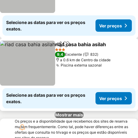
Selecione as datas para ver os preços
Ver preços
exatos.
riad casa bahia asilah
Partilhar
Adicionar aos favoritos
Ver 
3 Estrelas
9,4
Excelente
832
a 0.6 km de Centro da cidade
Piscina externa sazonal
Ver preços
Selecione as datas para ver os preços
Ver preços
exatos.
Mostrar mais
Os preços e a disponibilidade que recebemos dos sites de reserva
mudam frequentemente. Como tal, pode haver diferenças entre as
ofertas que consulta no trivago e os preços que estão disponíveis
nos sites de reserva.