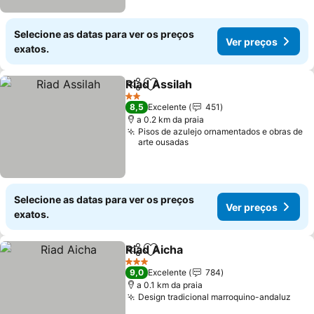
Selecione as datas para ver os preços
Ver preços
exatos.
Riad Assilah
Partilhar
Adicionar aos favoritos
Ver preços
2 Estrelas
8,5
Excelente
451
a 0.2 km da praia
Pisos de azulejo ornamentados e obras de
arte ousadas
Selecione as datas para ver os preços
Ver preços
exatos.
Riad Aicha
Partilhar
Adicionar aos favoritos
Ver preços
3 Estrelas
9,0
Excelente
784
a 0.1 km da praia
Design tradicional marroquino-andaluz
Ver 