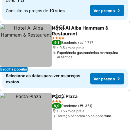
€ 75
De
Consulte os preços de
10 sites
Ver preços
Hotel Al Alba Hammam &
Partilhar
Adicionar aos favoritos
Restaurant
Ver preços
4 Estrelas
9,1
Excelente
1.757
a 0.5 km da praia
Experiência gastronômica marroquina
autêntica
Escolha popular
Selecione as datas para ver os preços
Ver preços
exatos.
Pasta Plaza
Partilhar
Adicionar aos favoritos
Ver preços
3 Estrelas
8,9
Excelente
351
a 0.5 km da praia
Terraço panorâmico na cobertura
Ver preç