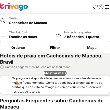
Favoritos
Iniciar
Me
Destino
Cachoeiras de Macacu
Check-in/out
Hóspedes e quartos
Escolha as datas
2 hóspedes, 1 quarto.
Ordenar
Filtrar
Mapa
Hotéis de praia em Cachoeiras de Macacu,
Brasil
Como os pagamentos influenciam os resultados
Mostrar mais
Os preços e a disponibilidade que recebemos dos sites de reserva
mudam frequentemente. Como tal, pode haver diferenças entre as
ofertas que consulta no trivago e os preços que estão disponíveis
nos sites de reserva.
Perguntas Frequentes sobre Cachoeiras de
Macacu