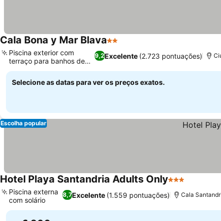
Cala Bona y Mar Blava
2 Estrelas
Ver preços
Piscina exterior com
Excelente
(2.723 pontuações)
9,2
Ci
terraço para banhos de
Ver preços
sol
Selecione as datas para ver os preços exatos.
Escolha popular
Hotel Playa Santandria Adults Only
3 Estrelas
Ver preç
Piscina externa
Excelente
(1.559 pontuações)
8,7
Cala Santandri
com solário
Ver preços