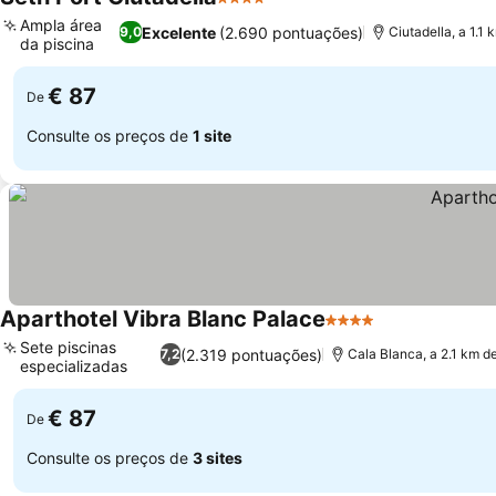
4 Estrelas
Ver preços
Ampla área
Excelente
(2.690 pontuações)
9,0
Ciutadella, a 1.1
da piscina
Ver preços
€ 87
De
Consulte os preços de
1 site
Aparthotel Vibra Blanc Palace
4 Estrelas
Ver preços
Sete piscinas
(2.319 pontuações)
7,2
Cala Blanca, a 2.1 km d
especializadas
Ver preços
€ 87
De
Consulte os preços de
3 sites