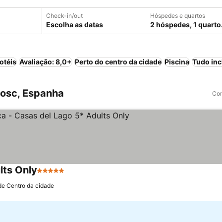
Check-in/out
Hóspedes e quartos
Escolha as datas
2 hóspedes, 1 quarto
otéis
Avaliação: 8,0+
Perto do centro da cidade
Piscina
Tudo inc
Bosc, Espanha
Com
lts Only
5 Estrelas
Ver preços
de Centro da cidade