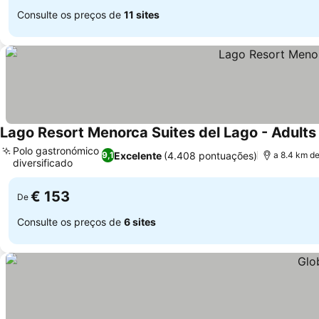
Consulte os preços de
11 sites
Lago Resort Menorca Suites del Lago - Adults
Polo gastronómico
Excelente
(4.408 pontuações)
9,1
a 8.4 km d
diversificado
Ver preços
€ 153
De
Consulte os preços de
6 sites