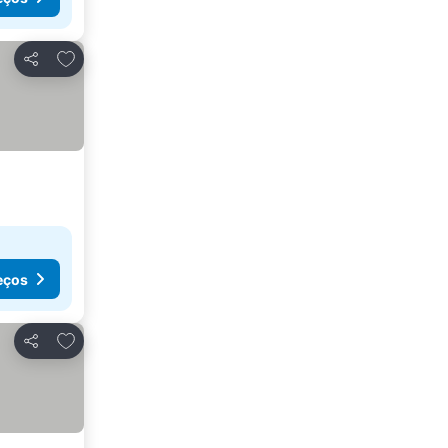
Adicionar aos favoritos
Partilhar
eços
Adicionar aos favoritos
Partilhar