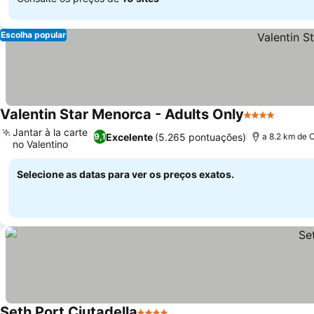
Escolha popular
Valentin Star Menorca - Adults Only
4 Estrelas
Ver pr
Jantar à la carte
Excelente
(5.265 pontuações)
9,1
a 8.2 km de 
no Valentino
Ver preços
Selecione as datas para ver os preços exatos.
Seth Port Ciutadella