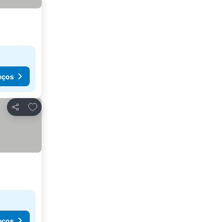
eços
Adicionar aos favoritos
Partilhar
eços