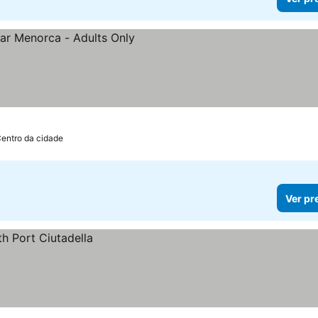
eços
Centro da cidade
Ver pr