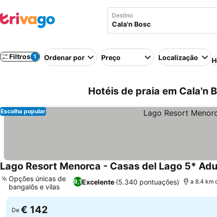
Destino
Filtros
1
Ordenar por
Preço
Localização
H
Hotéis de praia em Cala'n 
Escolha popular
Lago Resort Menorca - Casas del Lago 5* Adu
Opções únicas de
Excelente
(5.340 pontuações)
9,1
a 8.4 km 
bangalôs e vilas
Ver preços
€ 142
De