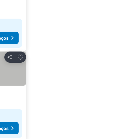
eços
Adicionar aos favoritos
Partilhar
eços