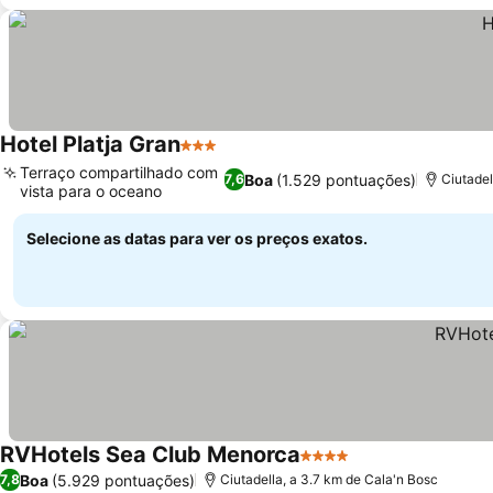
Hotel Platja Gran
3 Estrelas
Ver preços
Terraço compartilhado com
Boa
(1.529 pontuações)
7,6
Ciutadel
vista para o oceano
Ver preços
Selecione as datas para ver os preços exatos.
RVHotels Sea Club Menorca
4 Estrelas
Ver preços
Boa
(5.929 pontuações)
7,8
Ciutadella, a 3.7 km de Cala'n Bosc