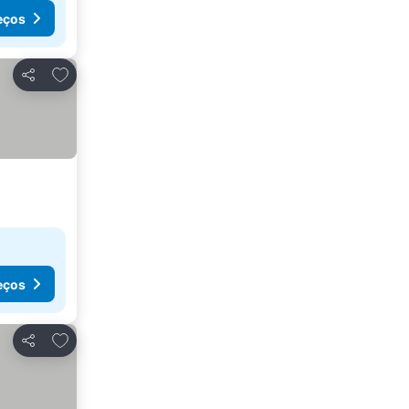
eços
Adicionar aos favoritos
Partilhar
eços
Adicionar aos favoritos
Partilhar