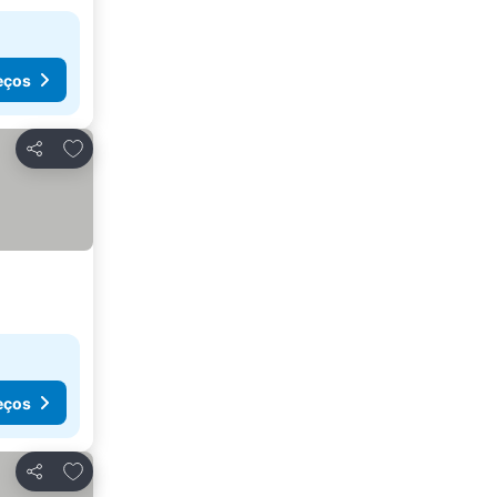
eços
Adicionar aos favoritos
Partilhar
eços
Adicionar aos favoritos
Partilhar