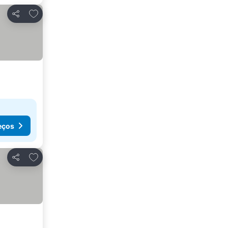
Adicionar aos favoritos
Partilhar
eços
Adicionar aos favoritos
Partilhar