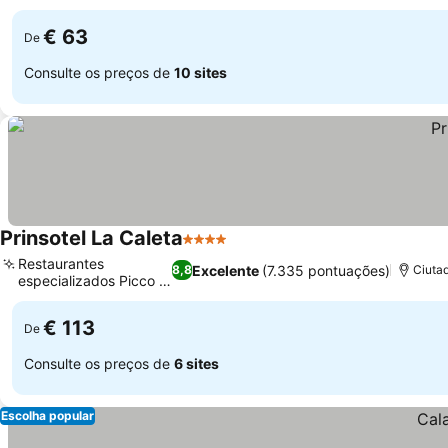
€ 63
De
Consulte os preços de
10 sites
Prinsotel La Caleta
4 Estrelas
Ver preços
Restaurantes
Excelente
(7.335 pontuações)
8,8
Ciutad
especializados Picco e
Ver preços
Grill
€ 113
De
Consulte os preços de
6 sites
Escolha popular