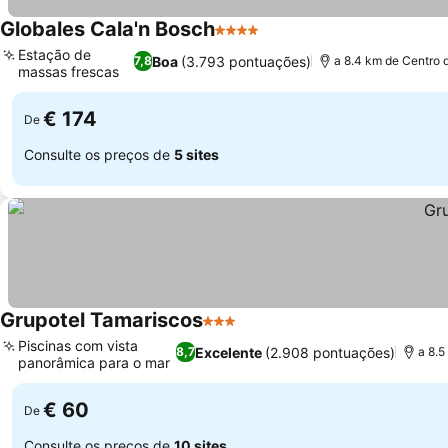
Globales Cala'n Bosch
4 Estrelas
Ver preços
Estação de
Boa
(3.793 pontuações)
7,8
a 8.4 km de Centro 
massas frescas
Ver preços
€ 174
De
Consulte os preços de
5 sites
Grupotel Tamariscos
3 Estrelas
Ver preços
Piscinas com vista
Excelente
(2.908 pontuações)
8,7
a 8.5
panorâmica para o mar
Ver preços
€ 60
De
Consulte os preços de
10 sites