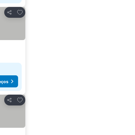
Adicionar aos favoritos
Partilhar
eços
Adicionar aos favoritos
Partilhar