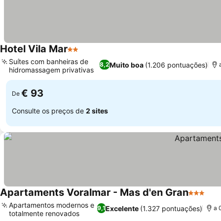
Hotel Vila Mar
2 Estrelas
Ver preços
Suítes com banheiras de
Muito boa
(1.206 pontuações)
8,2
hidromassagem privativas
Ver preços
€ 93
De
Consulte os preços de
2 sites
Apartaments Voralmar - Mas d'en Gran
3 Estrel
Ver
Apartamentos modernos e
Excelente
(1.327 pontuações)
9,1
a 
totalmente renovados