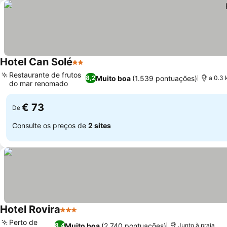
Hotel Can Solé
2 Estrelas
Ver preços
Restaurante de frutos
Muito boa
(1.539 pontuações)
8,2
a 0.3 
do mar renomado
Ver preços
€ 73
De
Consulte os preços de
2 sites
Hotel Rovira
3 Estrelas
Ver preços
Perto de
Muito boa
(2.740 pontuações)
8,4
Junto à praia