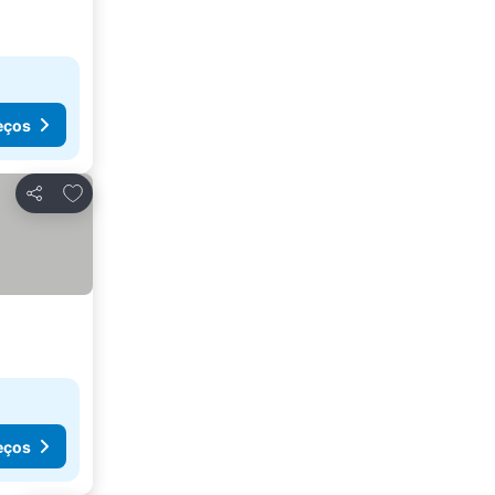
eços
Adicionar aos favoritos
Partilhar
eços