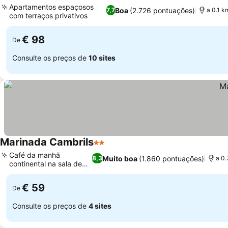
Apartamentos espaçosos
Boa
(2.726 pontuações)
7,7
a 0.1 k
com terraços privativos
Ver preços
€ 98
De
Consulte os preços de
10 sites
Marinada Cambrils
2 Estrelas
Ver preços
Café da manhã
Muito boa
(1.860 pontuações)
8,3
a 0.
continental na sala de
Ver preços
jantar
€ 59
De
Consulte os preços de
4 sites