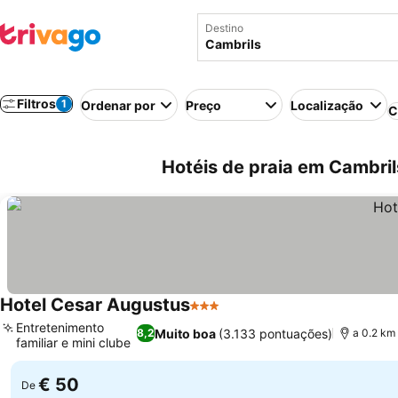
Destino
Filtros
1
Ordenar por
Preço
Localização
C
Hotéis de praia em Cambri
Hotel Cesar Augustus
3 Estrelas
Ver preços
Entretenimento
Muito boa
(3.133 pontuações)
8,2
a 0.2 km
familiar e mini clube
Ver preços
€ 50
De