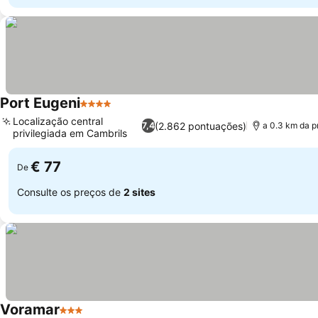
Port Eugeni
4 Estrelas
Ver preços
Localização central
(2.862 pontuações)
7,4
a 0.3 km da p
privilegiada em Cambrils
Ver preços
€ 77
De
Consulte os preços de
2 sites
Voramar
3 Estrelas
Ver preços