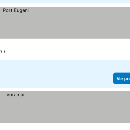
raia
Ver pr