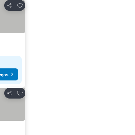
Adicionar aos favoritos
Partilhar
eços
Adicionar aos favoritos
Partilhar