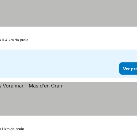
a 0.4 km da praia
Ver pr
as
 preços
0.1 km da praia