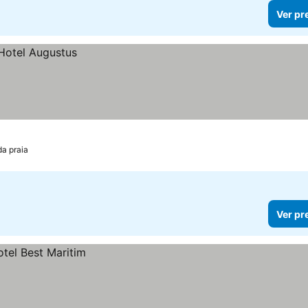
Ver pr
da praia
Ver pr