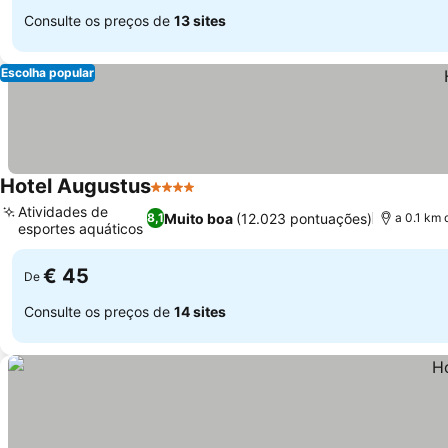
Consulte os preços de
13 sites
Escolha popular
Hotel Augustus
4 Estrelas
Ver preços
Atividades de
Muito boa
(12.023 pontuações)
8,1
a 0.1 km 
esportes aquáticos
Ver preços
€ 45
De
Consulte os preços de
14 sites