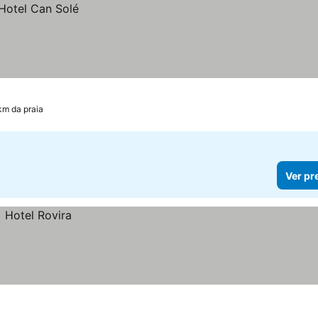
km da praia
Ver pr