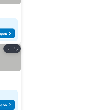
eços
Adicionar aos favoritos
Partilhar
eços