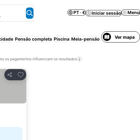
PT · €
Menu
Iniciar sessão
.
Ver mapa
cidade
Pensão completa
Piscina
Meia-pensão
Tudo incluído
Pra
o os pagamentos influenciam os resultados
Adicionar aos favoritos
Partilhar