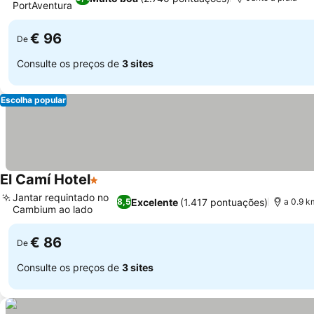
PortAventura
Ver preços
€ 96
De
Consulte os preços de
3 sites
Escolha popular
El Camí Hotel
1 Estrelas
Ver preços
Jantar requintado no
Excelente
(1.417 pontuações)
8,5
a 0.9 k
Cambium ao lado
Ver preços
€ 86
De
Consulte os preços de
3 sites