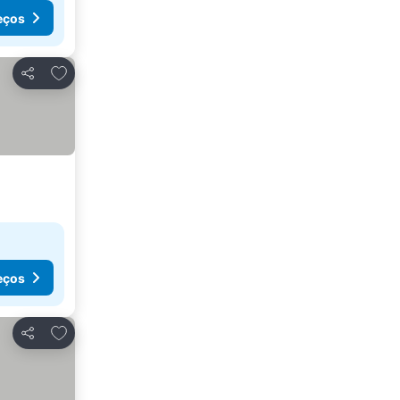
eços
Adicionar aos favoritos
Partilhar
eços
Adicionar aos favoritos
Partilhar