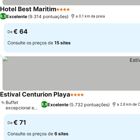
Hotel Best Maritim
4 Estrelas
Ver preços
Excelente
(9.314 pontuações)
8,5
a 0.1 km da praia
€ 64
De
Consulte os preços de
15 sites
Estival Centurion Playa
4 Estrelas
Ver preços
Buffet
Excelente
(5.732 pontuações)
8,9
a 2.6 km de 
excepcional e
Ver preços
variado
€ 71
De
Consulte os preços de
6 sites