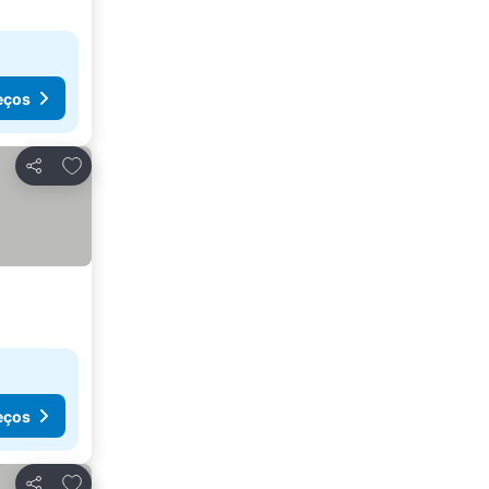
eços
Adicionar aos favoritos
Partilhar
eços
Adicionar aos favoritos