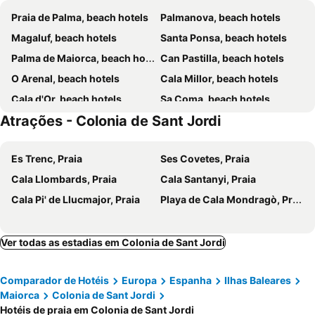
Praia de Palma, beach hotels
Palmanova, beach hotels
Apartaments Andreas
Boutique Hotel Sa Galera
Magaluf, beach hotels
Santa Ponsa, beach hotels
Hotel Colonial
Agroturisme Na Martina
Palma de Maiorca, beach hotels
Can Pastilla, beach hotels
Hotel Tres Playas
Es Trenc
O Arenal, beach hotels
Cala Millor, beach hotels
Apartamentos Estanques
Hostal Ca'n Pep
Cala d'Or, beach hotels
Sa Coma, beach hotels
Condemar
Atrações - Colonia de Sant Jordi
S'Illot, beach hotels
Illetas, beach hotels
Calas de Mallorca, beach hotels
Cala Bona, beach hotels
Es Trenc, Praia
Ses Covetes, Praia
Muro, beach hotels
Portals Nous, beach hotels
Cala Llombards, Praia
Cala Santanyi, Praia
Son Servera, beach hotels
Sant Llorenç des Cardassar, beach hotels
Cala Pi' de Llucmajor, Praia
Playa de Cala Mondragò, Praia
Cala Major, beach hotels
Portocolom, beach hotels
Manacor, beach hotels
Cala Mandia, beach hotels
Santanyí, beach hotels
Cala Viñas, beach hotels
Ver todas as estadias em Colonia de Sant Jordi
Porto Cristo, beach hotels
Felanitx, beach hotels
Comparador de Hotéis
Europa
Espanha
Ilhas Baleares
Cala Mondragó, beach hotels
Santa Margarita, beach hotels
Maiorca
Colonia de Sant Jordi
Cala Murada, beach hotels
Porto Petro, beach hotels
Hotéis de praia em Colonia de Sant Jordi