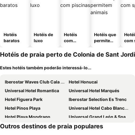
Hotéis
Hotéis de
Hotéis
Hotéis que
Hoté
baratos
luxo
com
permitem
com 
piscinas
animais
Hotéis de praia perto de Colonia de Sant Jordi
Estes hotéis também poderão interessá-lo...
Iberostar Waves Club Cala Barca
Hotel Honucai
Universal Hotel Romantica
Universal Hotel Marqués
Hotel Figuera Park
Iberostar Selection Es Trenc
Hotel Pinos Playa
Universal Hotel Cabo Blanco - Adults Only
Hotel Playa Mondrago
Universal Grand León & Spa
Outros destinos de praia populares
Hotel Villa Chiquita
Universal Casa Marquesa
Hotel Santanyi Port
Hostal Doris