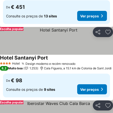
€ 451
De
Consulte os preços de
13 sites
Ver preços
Escolha popular
Partilhar
Ad
Hotel Santanyi Port
Ver preços
Hotel
Design moderno e recém-renovado
Ver preços
4 Estrelas
8,2
Muito boa
1.253
Cala Figuera, a 15.1 km de Colonia de Sant Jordi
€ 98
De
Consulte os preços de
9 sites
Ver preços
Escolha popular
Partilhar
Ad