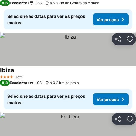
8,6
Excelente
138
a 5.6 km de Centro da cidade
Selecione as datas para ver os preços
Ver preços
exatos.
Partilhar
Ad
Ibiza
Ver preços
Hotel
4 Estrelas
8,8
Excelente
108
a 0.2 km da praia
Selecione as datas para ver os preços
Ver preços
exatos.
Partilhar
Ad