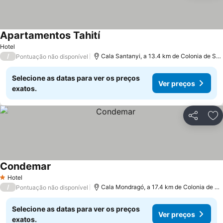
Apartamentos Tahití
Ver preços
Hotel
/
Cala Santanyi, a 13.4 km de Colonia de San
Pontuação não disponível
Selecione as datas para ver os preços
Ver preços
exatos.
Partilhar
Ad
Condemar
Ver preços
Hotel
1 Estrelas
/
Cala Mondragó, a 17.4 km de Colonia de San
Pontuação não disponível
Selecione as datas para ver os preços
Ver preços
exatos.