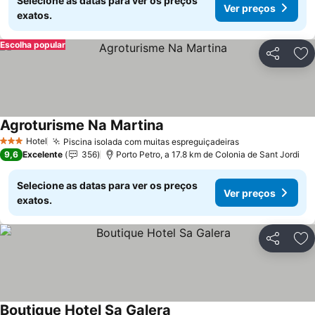
Selecione as datas para ver os preços
Ver preços
exatos.
Escolha popular
Partilhar
Ad
Agroturisme Na Martina
Ver preços
Hotel
Piscina isolada com muitas espreguiçadeiras
Ver preços
3 Estrelas
9,6
Excelente
356
Porto Petro, a 17.8 km de Colonia de Sant Jordi
Selecione as datas para ver os preços
Ver preços
exatos.
Partilhar
Ad
Boutique Hotel Sa Galera