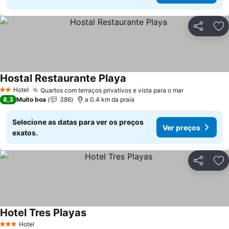
Partilhar
Ad
Hostal Restaurante Playa
Ver preços
Hotel
Quartos com terraços privativos e vista para o mar
Ver preços
2 Estrelas
8,3
Muito boa
386
a 0.4 km da praia
Selecione as datas para ver os preços
Ver preços
exatos.
Partilhar
Ad
Hotel Tres Playas
Ver preços
Hotel
3 Estrelas