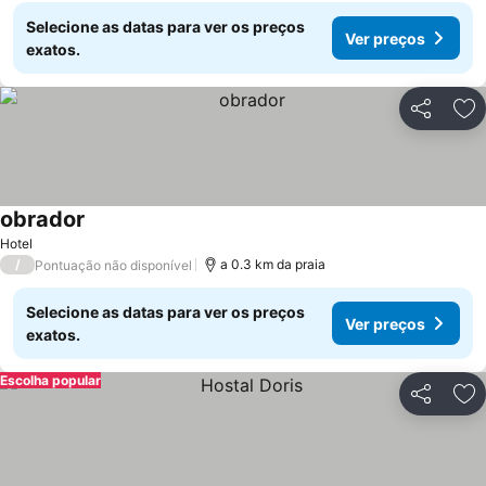
Selecione as datas para ver os preços
Ver preços
exatos.
Partilhar
Ad
obrador
Ver preços
Hotel
/
a 0.3 km da praia
Pontuação não disponível
Selecione as datas para ver os preços
Ver preços
exatos.
Escolha popular
Partilhar
Ad