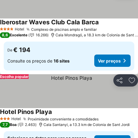
Iberostar Waves Club Cala Barca
Ver preços
Hotel
Complexo de piscinas amplo e familiar
Ver preços
4 Estrelas
8,6
Excelente
16.266
Cala Mondragó, a 18.3 km de Colonia de Sant J
€ 194
De
Consulte os preços de
16 sites
Ver preços
Escolha popular
Partilhar
Ad
Hotel Pinos Playa
Ver preços
Hotel
Proximidade conveniente a comodidades
Ver preços
3 Estrelas
7,7
Boa
2.463
Cala Santanyi, a 13.3 km de Colonia de Sant Jordi