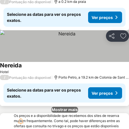
/
a 0.2 km da praia
Pontuação não disponível
Selecione as datas para ver os preços
Ver preços
exatos.
Partilhar
Ad
Nereida
Ver preços
Hotel
/
Porto Petro, a 19.2 km de Colonia de Sant J
Pontuação não disponível
Selecione as datas para ver os preços
Ver preços
exatos.
Mostrar mais
Os preços e a disponibilidade que recebemos dos sites de reserva
mudam frequentemente. Como tal, pode haver diferenças entre as
ofertas que consulta no trivago e os preços que estão disponíveis