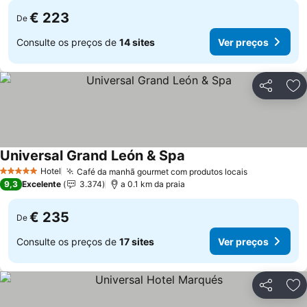
€ 223
De
Consulte os preços de
14 sites
Ver preços
Partilhar
Ad
Universal Grand León & Spa
Ver preços
Hotel
Café da manhã gourmet com produtos locais
Ver preços
5 Estrelas
9,3
Excelente
3.374
a 0.1 km da praia
€ 235
De
Consulte os preços de
17 sites
Ver preços
Partilhar
Ad