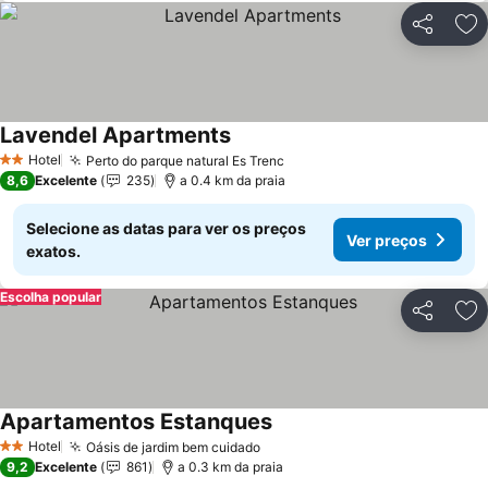
Partilhar
Ad
Lavendel Apartments
Ver preços
Hotel
Perto do parque natural Es Trenc
Ver preços
2 Estrelas
8,6
Excelente
235
a 0.4 km da praia
Selecione as datas para ver os preços
Ver preços
exatos.
Escolha popular
Partilhar
Ad
Apartamentos Estanques
Ver preços
Hotel
Oásis de jardim bem cuidado
Ver preços
2 Estrelas
9,2
Excelente
861
a 0.3 km da praia