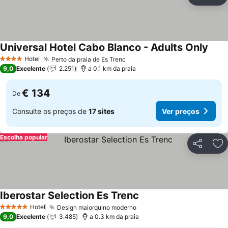
Partilhar
Ad
Universal Hotel Cabo Blanco - Adults Only
Ver 
Hotel
Perto da praia de Es Trenc
Ver preços
4 Estrelas
9,0
Excelente
2.251
a 0.1 km da praia
€ 134
De
Consulte os preços de
17 sites
Ver preços
Escolha popular
Partilhar
Ad
Iberostar Selection Es Trenc
Ver preços
Hotel
Design maiorquino moderno
Ver preços
5 Estrelas
9,0
Excelente
3.485
a 0.3 km da praia