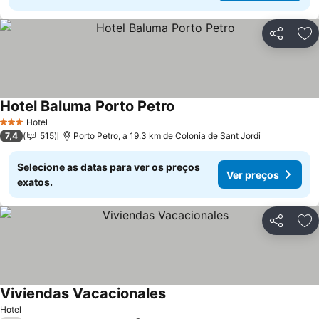
Partilhar
Ad
Hotel Baluma Porto Petro
Ver preços
Hotel
3 Estrelas
7,4
515
Porto Petro, a 19.3 km de Colonia de Sant Jordi
Selecione as datas para ver os preços
Ver preços
exatos.
Partilhar
Ad
Viviendas Vacacionales
Ver preços
Hotel