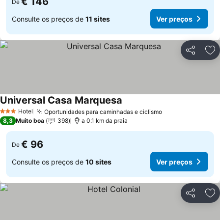
€ 146
De
Consulte os preços de
11 sites
Ver preços
Partilhar
Ad
Universal Casa Marquesa
Ver preços
Hotel
Oportunidades para caminhadas e ciclismo
Ver preços
3 Estrelas
8,3
Muito boa
398
a 0.1 km da praia
€ 96
De
Consulte os preços de
10 sites
Ver preços
Partilhar
Ad