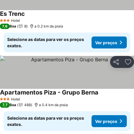
Es Trenc
Ver preços
Hotel
3 Estrelas
7,6
Boa
8
a 0.2 km da praia
Selecione as datas para ver os preços
Ver preços
exatos.
Partilhar
Ad
Apartamentos Piza - Grupo Berna
Ver preços
Hotel
3 Estrelas
7,7
Boa
488
a 0.4 km da praia
Selecione as datas para ver os preços
Ver preços
exatos.