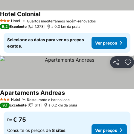
Hotel Colonial
Ver preços
Hotel
Quartos mediterrâneos recém-renovados
Ver preços
3 Estrelas
9,2
Excelente
1.278
a 0.3 km da praia
Selecione as datas para ver os preços
Ver preços
exatos.
Partilhar
Ad
Apartaments Andreas
Ver preços
Hotel
Restaurante e bar no local
Ver preços
3 Estrelas
9,1
Excelente
611
a 0.2 km da praia
€ 75
De
Consulte os preços de
8 sites
Ver preços