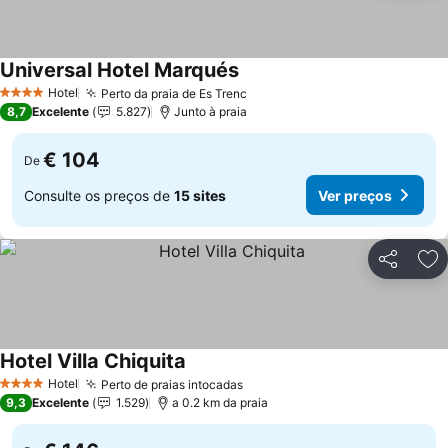
Universal Hotel Marqués
Ver preços
Hotel
Perto da praia de Es Trenc
Ver preços
4 Estrelas
8,7
Excelente
5.827
Junto à praia
€ 104
De
Consulte os preços de
15 sites
Ver preços
Partilhar
Ad
Hotel Villa Chiquita
Ver preços
Hotel
Perto de praias intocadas
Ver preços
4 Estrelas
9,3
Excelente
1.529
a 0.2 km da praia