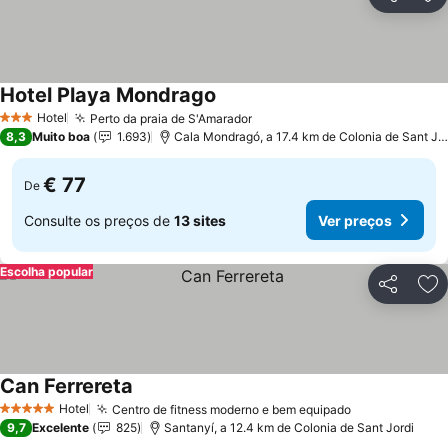
Partilhar
Ad
Hotel Playa Mondrago
Ver preços
Hotel
Perto da praia de S'Amarador
Ver preços
3 Estrelas
8,3
Muito boa
1.693
Cala Mondragó, a 17.4 km de Colonia de Sant Jor
€ 77
De
Consulte os preços de
13 sites
Ver preços
Escolha popular
Partilhar
Ad
Can Ferrereta
Ver preços
Hotel
Centro de fitness moderno e bem equipado
Ver preços
5 Estrelas
9,7
Excelente
825
Santanyí, a 12.4 km de Colonia de Sant Jordi