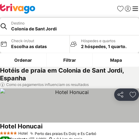
Favoritos
Iniciar
Me
Destino
Colonia de Sant Jordi
Check-in/out
Hóspedes e quartos
Escolha as datas
2 hóspedes, 1 quarto.
Ordenar
Filtrar
Mapa
Hotéis de praia em Colonia de Sant Jordi,
Espanha
Como os pagamentos influenciam os resultados
Partilhar
Ad
Hotel Honucai
Ver preços
Hotel
Perto das praias Es Dolç e Es Carbó
Ver preços
5 Estrelas