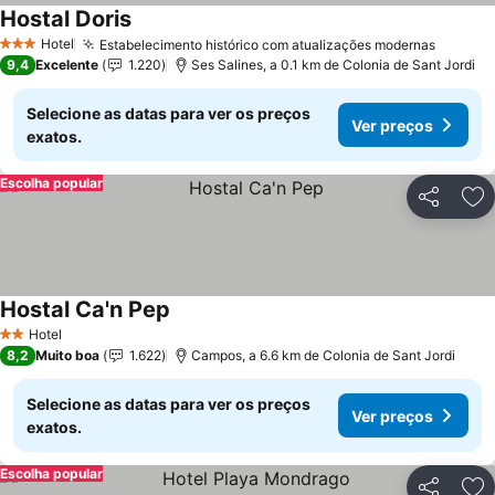
Hostal Doris
Ver preços
Hotel
Estabelecimento histórico com atualizações modernas
Ver pr
3 Estrelas
9,4
Excelente
1.220
Ses Salines, a 0.1 km de Colonia de Sant Jordi
Selecione as datas para ver os preços
Ver preços
exatos.
Escolha popular
Partilhar
Ad
Hostal Ca'n Pep
Ver preços
Hotel
2 Estrelas
8,2
Muito boa
1.622
Campos, a 6.6 km de Colonia de Sant Jordi
Selecione as datas para ver os preços
Ver preços
exatos.
Escolha popular