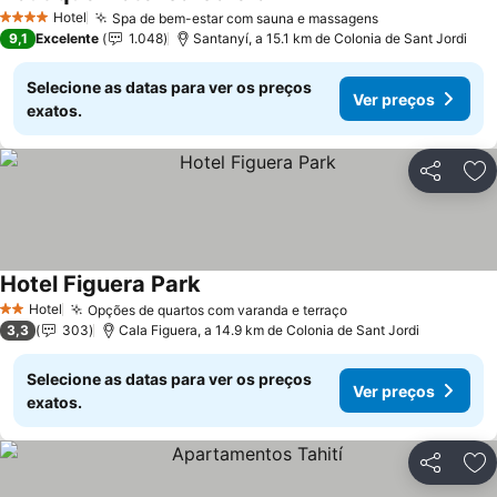
Ver preços
Hotel
Spa de bem-estar com sauna e massagens
Ver preços
4 Estrelas
9,1
Excelente
1.048
Santanyí, a 15.1 km de Colonia de Sant Jordi
Selecione as datas para ver os preços
Ver preços
exatos.
Partilhar
Ad
Hotel Figuera Park
Ver preços
Hotel
Opções de quartos com varanda e terraço
Ver preços
2 Estrelas
3,3
303
Cala Figuera, a 14.9 km de Colonia de Sant Jordi
Selecione as datas para ver os preços
Ver preços
exatos.
Partilhar
Ad