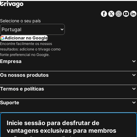
Llucmajor, beach hotels
Cala Santanyi, beach hotels
Cala Domingos, beach hotels
Cala Figuera, beach hotels
Facebook
Twitter
Insta
Yo
Selecione o seu país
Costa d'en Blanes, beach hotels
Ses Salines, beach hotels
Selva, beach hotels
Campos, beach hotels
Adicionar no Google
Cala Ferrera, beach hotels
Sa Rapita, beach hotels
Encontre facilmente os nossos
S'Horta, beach hotels
resultados: adicione o trivago como
fonte preferencial no Google.
Empresa
Os nossos produtos
Termos e políticas
Suporte
Inicie sessão para desfrutar de
vantagens exclusivas para membros