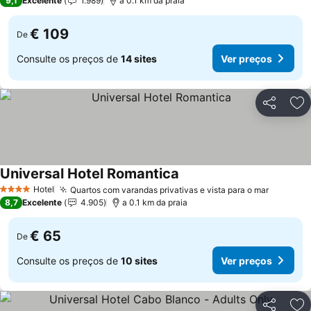
9,1
Excelente
1.989
a 0.1 km da praia
€ 109
De
Consulte os preços de
14 sites
Ver preços
Partilhar
Ad
Universal Hotel Romantica
Ver preços
Hotel
Quartos com varandas privativas e vista para o mar
Ver pre
4 Estrelas
8,7
Excelente
4.905
a 0.1 km da praia
€ 65
De
Consulte os preços de
10 sites
Ver preços