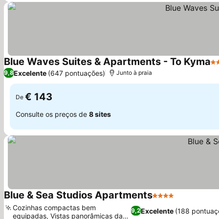
Blue Waves Suites & Apartments - To Kyma
2 
Excelente
(647 pontuações)
9,8
Junto à praia
€ 143
De
Consulte os preços de
8 sites
Blue & Sea Studios Apartments
4 Estrelas
Ver preços
Cozinhas compactas bem
Excelente
(188 pontuaç
9,2
equipadas, Vistas panorâmicas da