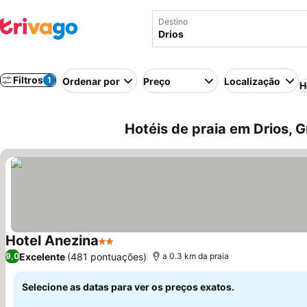
Destino
Filtros
1
Ordenar por
Preço
Localização
H
Hotéis de praia em Drios, G
Hotel Anezina
2 Estrelas
Ver preços
Excelente
(481 pontuações)
9,0
a 0.3 km da praia
Selecione as datas para ver os preços exatos.