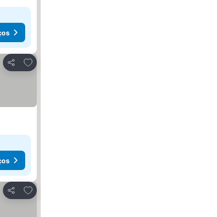
ços
Adicionar aos favoritos
Partilhar
ços
Adicionar aos favoritos
Partilhar