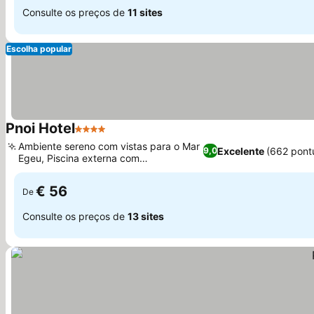
Consulte os preços de
11 sites
Escolha popular
Pnoi Hotel
4 Estrelas
Ver preços
Ambiente sereno com vistas para o Mar
Excelente
(662 pont
9,0
Egeu, Piscina externa com
Ver preços
espreguiçadeiras
€ 56
De
Consulte os preços de
13 sites