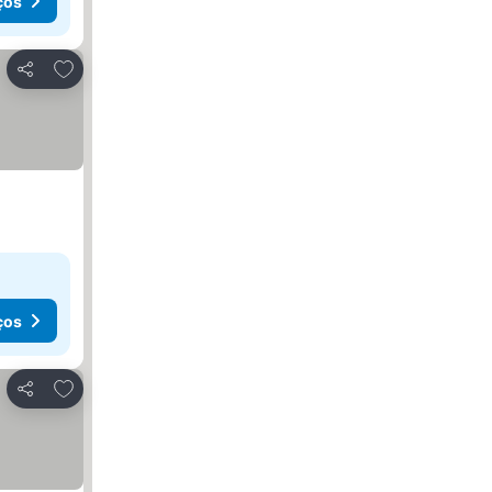
ços
Adicionar aos favoritos
Partilhar
ços
Adicionar aos favoritos
Partilhar