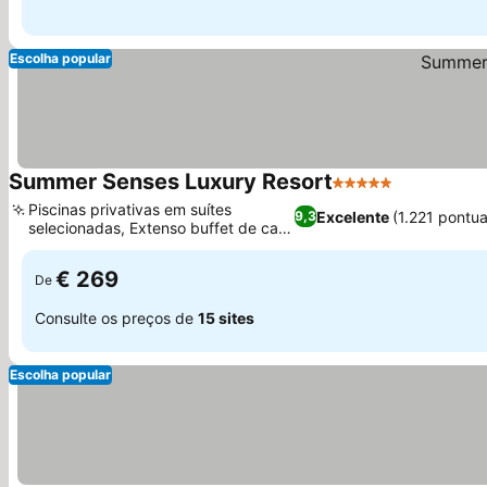
Escolha popular
Summer Senses Luxury Resort
5 Estrelas
Ver preços
Piscinas privativas em suítes
Excelente
(1.221 pontu
9,3
selecionadas, Extenso buffet de café
Ver preços
da manhã
€ 269
De
Consulte os preços de
15 sites
Escolha popular