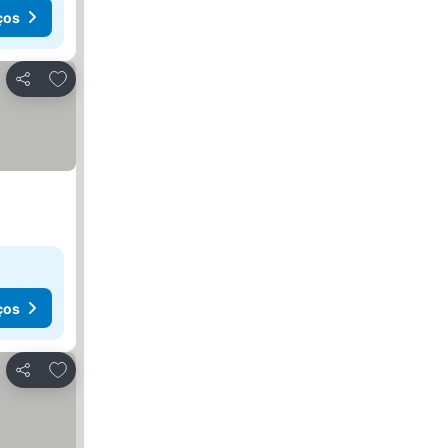
ços
Adicionar aos favoritos
Partilhar
ços
Adicionar aos favoritos
Partilhar