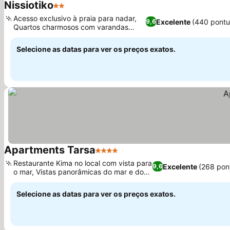
Nissiotiko
2 Estrelas
Ver preços
Acesso exclusivo à praia para nadar,
Excelente
(440 pontu
9,6
Quartos charmosos com varandas
Ver preços
privativas
Selecione as datas para ver os preços exatos.
Apartments Tarsa
4 Estrelas
Ver preços
Restaurante Kima no local com vista para
Excelente
(268 pon
9,6
o mar, Vistas panorâmicas do mar e do
Ver preços
campo
Selecione as datas para ver os preços exatos.