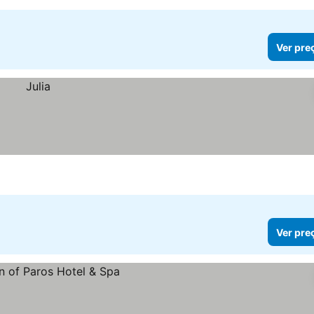
Ver pre
Ver pre