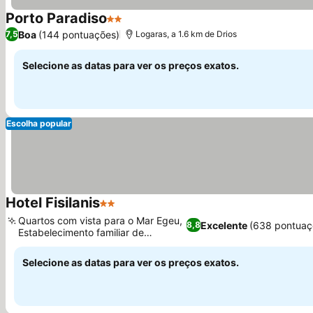
Porto Paradiso
2 Estrelas
Ver preços
Boa
(144 pontuações)
7,5
Logaras, a 1.6 km de Drios
Selecione as datas para ver os preços exatos.
Escolha popular
Hotel Fisilanis
2 Estrelas
Ver preços
Quartos com vista para o Mar Egeu,
Excelente
(638 pontuaç
8,8
Estabelecimento familiar de
Ver preços
gerações
Selecione as datas para ver os preços exatos.