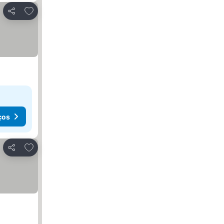
Adicionar aos favoritos
Partilhar
ços
Adicionar aos favoritos
Partilhar