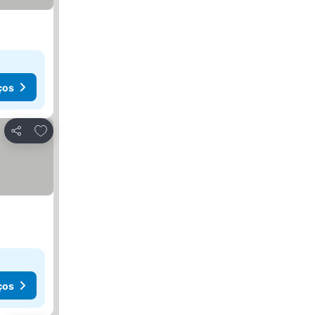
ços
Adicionar aos favoritos
Partilhar
ços