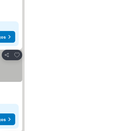
ços
Adicionar aos favoritos
Partilhar
ços