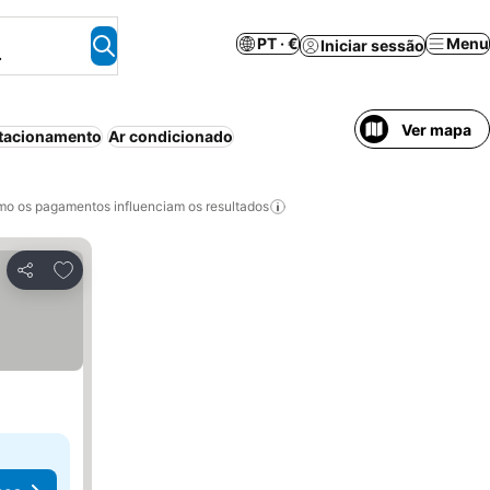
PT · €
Menu
Iniciar sessão
.
Ver mapa
tacionamento
Ar condicionado
o os pagamentos influenciam os resultados
Adicionar aos favoritos
Partilhar