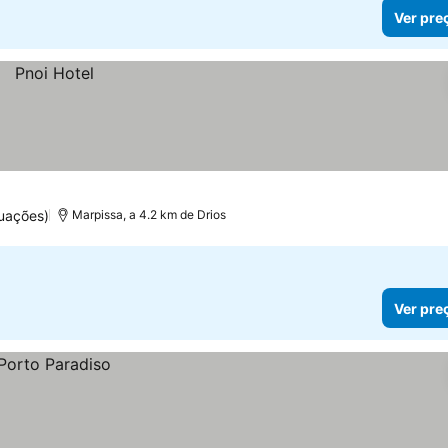
Ver pre
uações)
Marpissa, a 4.2 km de Drios
Ver pre