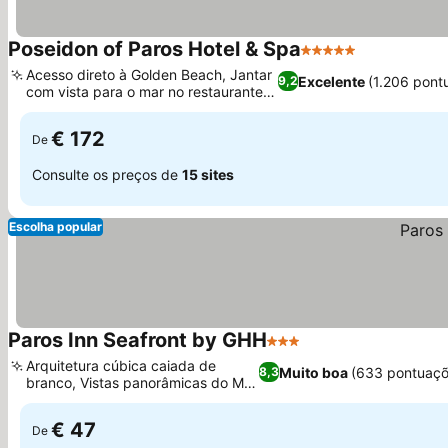
Poseidon of Paros Hotel & Spa
5 Estrelas
Ver preços
Acesso direto à Golden Beach, Jantar
Excelente
(1.206 pont
9,2
com vista para o mar no restaurante
Ver preços
Triton
€ 172
De
Consulte os preços de
15 sites
Escolha popular
Paros Inn Seafront by GHH
3 Estrelas
Ver preços
Arquitetura cúbica caiada de
Muito boa
(633 pontuaçõ
8,3
branco, Vistas panorâmicas do Mar
Ver preços
Egeu
€ 47
De