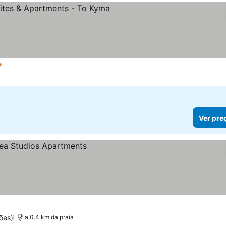
Estrelas
Ver preços
Ver pre
ões)
a 0.4 km da praia