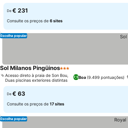
água salgada
€ 231
De
Consulte os preços de
6 sites
Escolha popular
Sol Milanos Pingüinos
3 Estrelas
Acesso direto à praia de Son Bou,
Boa
(9.499 pontuações)
7,5
Duas piscinas exteriores distintas
€ 63
De
Consulte os preços de
17 sites
Escolha popular