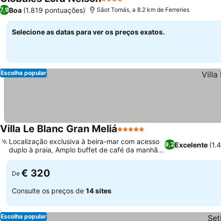
4 Estrelas
Boa
(1.819 pontuações)
7,9
Sãot Tomás, a 8.2 km de Ferreries
Selecione as datas para ver os preços exatos.
Escolha popular
Villa Le Blanc Gran Meliá
5 Estrelas
Localização exclusiva à beira-mar com acesso
Excelente
(1.
9,2
duplo à praia, Amplo buffet de café da manhã
com produtos locais
€ 320
De
Consulte os preços de
14 sites
Escolha popular