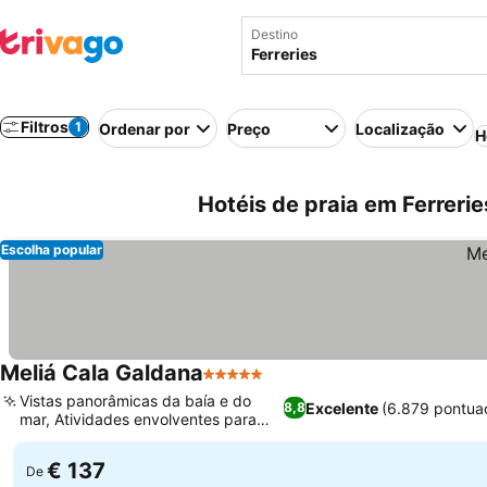
Destino
Filtros
1
Ordenar por
Preço
Localização
H
Hotéis de praia em Ferreri
Escolha popular
Meliá Cala Galdana
5 Estrelas
Vistas panorâmicas da baía e do
Excelente
(6.879 pontua
8,8
mar, Atividades envolventes para
crianças
€ 137
De