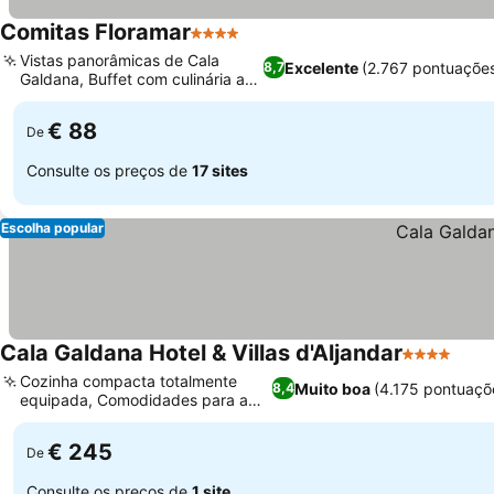
Comitas Floramar
4 Estrelas
Vistas panorâmicas de Cala
Excelente
(2.767 pontuaçõe
8,7
Galdana, Buffet com culinária ao
vivo
€ 88
De
Consulte os preços de
17 sites
Escolha popular
Cala Galdana Hotel & Villas d'Aljandar
4 Estrelas
Cozinha compacta totalmente
Muito boa
(4.175 pontuaçõ
8,4
equipada, Comodidades para a
família
€ 245
De
Consulte os preços de
1 site