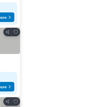
eços
Adicionar aos favoritos
Partilhar
eços
Adicionar aos favoritos
Partilhar