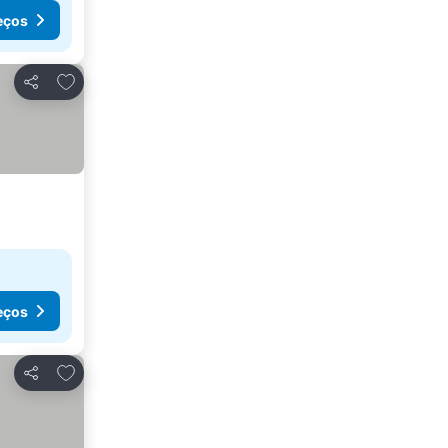
eços
Adicionar aos favoritos
Partilhar
eços
Adicionar aos favoritos
Partilhar