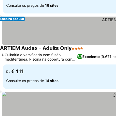
Consulte os preços de
16 sites
Escolha popular
ARTIEM Audax - Adults Only
4 Estrelas
Culinária diversificada com fusão
Excelente
(9.671 p
9,2
mediterrânea, Piscina na cobertura com
vistas panorâmicas
€ 111
De
Consulte os preços de
14 sites