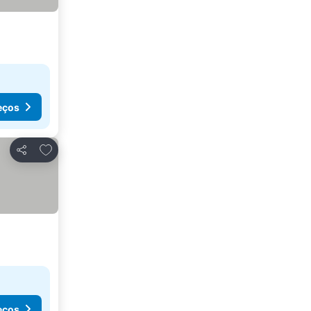
eços
Adicionar aos favoritos
Partilhar
eços