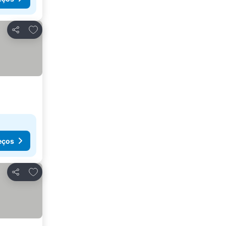
Adicionar aos favoritos
Partilhar
eços
Adicionar aos favoritos
Partilhar