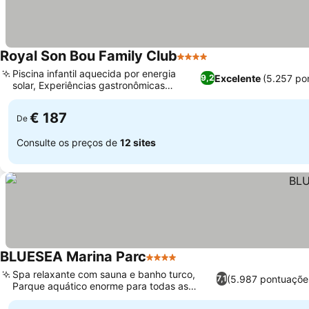
Royal Son Bou Family Club
4 Estrelas
Piscina infantil aquecida por energia
Excelente
(5.257 po
9,2
solar, Experiências gastronômicas
temáticas variadas
€ 187
De
Consulte os preços de
12 sites
BLUESEA Marina Parc
4 Estrelas
Spa relaxante com sauna e banho turco,
(5.987 pontuaçõe
7,1
Parque aquático enorme para todas as
idades