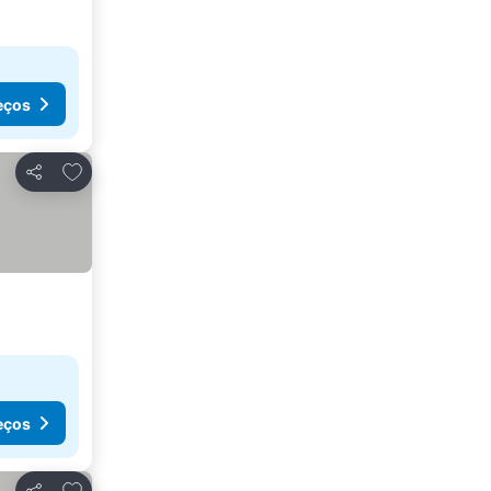
eços
Adicionar aos favoritos
Partilhar
eços
Adicionar aos favoritos