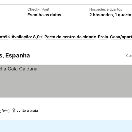
Check-in/out
Hóspedes e quartos
Escolha as datas
2 hóspedes, 1 quarto
otéis
Avaliação: 8,0+
Perto do centro da cidade
Praia
Casa/apart
es, Espanha
Com
ções)
Junto à praia