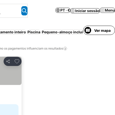
PT · €
Menu
Iniciar sessão
.
Ver mapa
amento inteiro
Piscina
Pequeno-almoço incluído
Meia-pensão
o os pagamentos influenciam os resultados
Adicionar aos favoritos
Partilhar