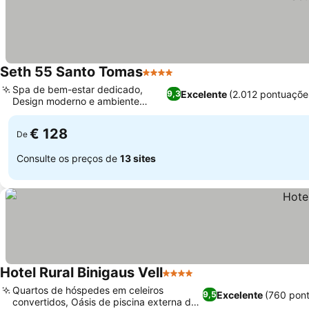
Seth 55 Santo Tomas
4 Estrelas
Spa de bem-estar dedicado,
Excelente
(2.012 pontuaçõe
9,3
Design moderno e ambiente
tranquilo
€ 128
De
Consulte os preços de
13 sites
Hotel Rural Binigaus Vell
4 Estrelas
Quartos de hóspedes em celeiros
Excelente
(760 pon
9,5
convertidos, Oásis de piscina externa de