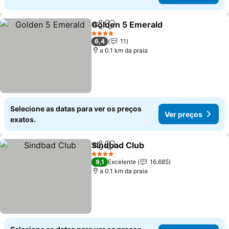
Golden 5 Emerald
Partilhar
Adicionar aos favoritos
Ver preç
4 Estrelas
6,4
11
a 0.1 km da praia
Selecione as datas para ver os preços
Ver preços
exatos.
Sindbad Club
Partilhar
Adicionar aos favoritos
Ver preços
4 Estrelas
9,1
Excelente
16.685
a 0.1 km da praia