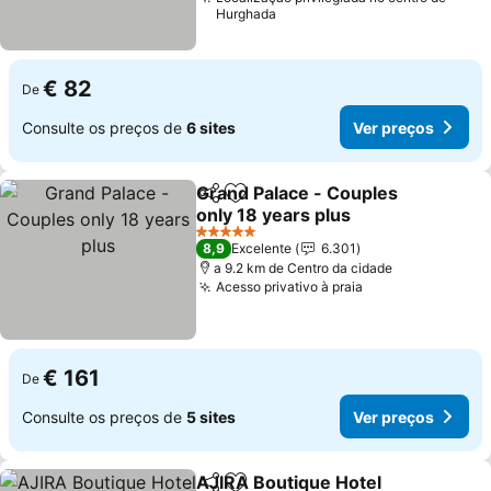
Hurghada
€ 82
De
Consulte os preços de
6 sites
Ver preços
Grand Palace - Couples
Partilhar
Adicionar aos favoritos
only 18 years plus
Ver preços
5 Estrelas
8,9
Excelente
6.301
a 9.2 km de Centro da cidade
Acesso privativo à praia
Ver preços
€ 161
De
Consulte os preços de
5 sites
Ver preços
AJIRA Boutique Hotel