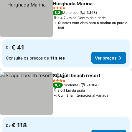
Partilhar
Adicionar aos favoritos
Hurghada Marina
Ver preços
4 Estrelas
8,2
Muito boa
3.163
a 4.7 km de Centro da cidade
Quartos com vista para a marina ou para o
mar
€ 41
De
Consulte os preços de
11 sites
Ver preços
Seagull beach resort
Partilhar
Adicionar aos favoritos
Ver p
4 Estrelas
8,7
Excelente
24.184
a 0.1 km da praia
Culinária internacional variada
Ver preço
€ 118
De