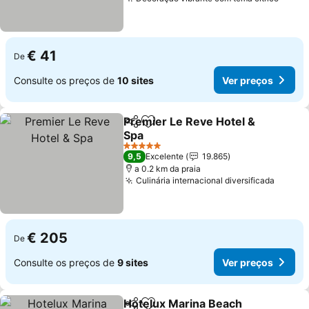
Ver p
€ 41
De
Consulte os preços de
10 sites
Ver preços
Premier Le Reve Hotel &
Partilhar
Adicionar aos favoritos
Spa
Ver preços
5 Estrelas
9,5
Excelente
19.865
a 0.2 km da praia
Culinária internacional diversificada
Ver pr
€ 205
De
Consulte os preços de
9 sites
Ver preços
Hotelux Marina Beach