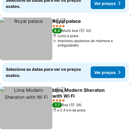
Selecione as datas para ver os preços
Ver preços
exatos.
Royal palace
Partilhar
Adicionar aos favoritos
Ver preços
4 Estrelas
8,3
Muito boa
52
Junto à praia
Interiores opulentos de mármore e
antiguidades
Selecione as datas para ver os preços
Ver preços
exatos.
Lima Modern Sheraton
Partilhar
Adicionar aos favoritos
with Wi Fi
Ver preços
4 Estrelas
7,7
Boa
36
a 0.4 km da praia