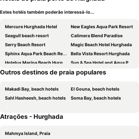
Estes hotéis também poderão interessá-lo...
Mercure Hurghada Hotel
New Eagles Aqua Park Resort
Seagull beach resort
Calimera Blend Paradise
Serry Beach Resort
Magic Beach Hotel Hurghada
Sphinx Aqua Park Beach Resort
Bella Vista Resort Hurghada
Hotelux Marina Beach Hurghada
Sun & Sea Hotel and Aqua Park - Hurghada
Outros destinos de praia populares
Lemon & Soul Makadi Garden
Riviera Aqua Park Resort
AJIRA Boutique Hotel Hurghada Marina
Grand Plaza Resort
Makadi Bay, beach hotels
El Gouna, beach hotels
Juliana Beach Resort Hurghada
Dexon Roma Hotel
Sahl Hasheesh, beach hotels
Soma Bay, beach hotels
Gardenia Plaza Hurghada
Grand Palace - Couples only 18 years plus
Al Mas Palace & Beach Resort
AJIRA Bay Hotel Hurghada Marina
Atrações - Hurghada
Hotel Roma
Premier Le Reve Hotel & Spa
Solymar Paradise
Movenpick Resort & Spa El Gouna
Mahmya Island, Praia
Elysees Hotel Hurghada
Royal palace