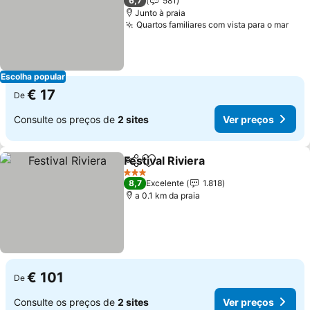
6,7
581
Junto à praia
Quartos familiares com vista para o mar
Ver
Escolha popular
€ 17
De
Consulte os preços de
2 sites
Ver preços
Festival Riviera
Partilhar
Adicionar aos favoritos
Ver preços
3 Estrelas
8,7
Excelente
1.818
a 0.1 km da praia
€ 101
De
Consulte os preços de
2 sites
Ver preços