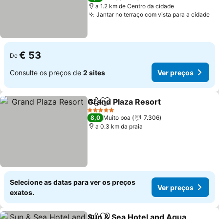
a 1.2 km de Centro da cidade
Jantar no terraço com vista para a cidade
Ve
€ 53
De
Consulte os preços de
2 sites
Ver preços
Grand Plaza Resort
Partilhar
Adicionar aos favoritos
Ver pr
5 Estrelas
8,0
Muito boa
7.306
a 0.3 km da praia
Selecione as datas para ver os preços
Ver preços
exatos.
Sun & Sea Hotel and Aqua