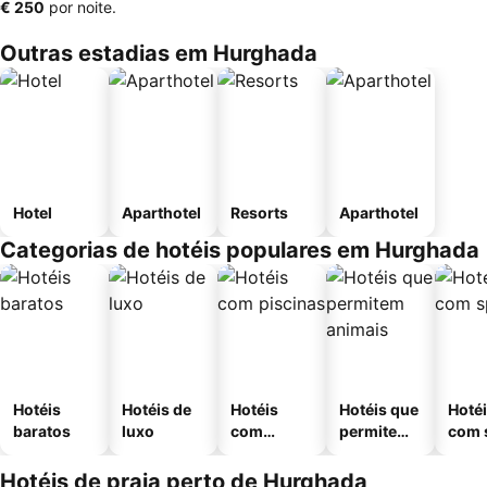
‎€ 250
por noite.
Outras estadias em Hurghada
Hotel
Aparthotel
Resorts
Aparthotel
Categorias de hotéis populares em Hurghada
Hotéis
Hotéis de
Hotéis
Hotéis que
Hoté
baratos
luxo
com
permitem
com 
piscinas
animais
Hotéis de praia perto de Hurghada