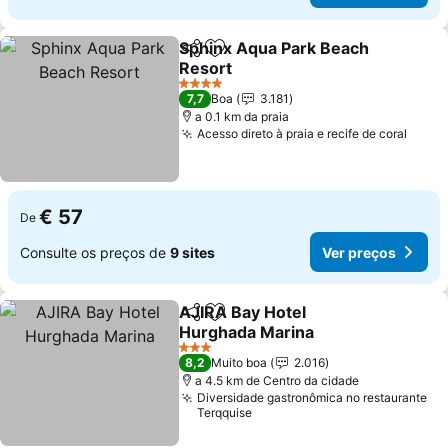
Sphinx Aqua Park Beach
Partilhar
Adicionar aos favoritos
Resort
Ver preços
4 Estrelas
7,7
Boa
3.181
a 0.1 km da praia
Acesso direto à praia e recife de coral
Ver p
€ 57
De
Consulte os preços de
9 sites
Ver preços
AJIRA Bay Hotel
Partilhar
Adicionar aos favoritos
Hurghada Marina
Ver preços
3 Estrelas
8,2
Muito boa
2.016
a 4.5 km de Centro da cidade
Diversidade gastronômica no restaurante
Terqquise