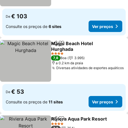
€ 103
De
Consulte os preços de
6 sites
Ver preços
Magic Beach Hotel
Partilhar
Adicionar aos favoritos
Hurghada
Ver preços
4 Estrelas
7,8
Boa
3.995
a 0.2 km da praia
Diversas atividades de esportes aquáticos
V
€ 53
De
Consulte os preços de
11 sites
Ver preços
Riviera Aqua Park Resort
Partilhar
Adicionar aos favoritos
V
4 Estrelas