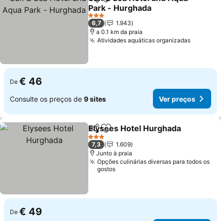
Partilhar
Adicionar aos favoritos
Park - Hurghada
Ver preços
3 Estrelas
6,7
1.943
a 0.1 km da praia
Atividades aquáticas organizadas
Ver pre
€ 46
De
Consulte os preços de
9 sites
Ver preços
Elysees Hotel Hurghada
Partilhar
Adicionar aos favoritos
Ve
3 Estrelas
7,3
1.609
Junto à praia
Opções culinárias diversas para todos os
gostos
€ 49
De