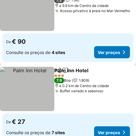
7,2
754
a 9.9 km de Centro da cidade
Acesso privativo à praia no Mar Vermelho
Ve
€ 90
De
Consulte os preços de
4 sites
Ver preços
Palm Inn Hotel
Partilhar
Adicionar aos favoritos
Ver preços
3 Estrelas
7,9
Boa
1.809
a 0.2 km de Centro da cidade
Buffet variado e saboroso
Ver preços
€ 27
De
Consulte os preços de
7 sites
Ver preços