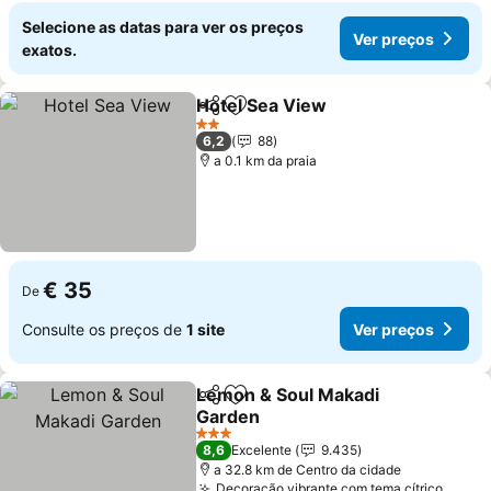
Selecione as datas para ver os preços
Ver preços
exatos.
Hotel Sea View
Partilhar
Adicionar aos favoritos
Ver preços
2 Estrelas
6,2
88
a 0.1 km da praia
€ 35
De
Consulte os preços de
1 site
Ver preços
Lemon & Soul Makadi
Partilhar
Adicionar aos favoritos
Garden
Ver preços
3 Estrelas
8,6
Excelente
9.435
a 32.8 km de Centro da cidade
Decoração vibrante com tema cítrico