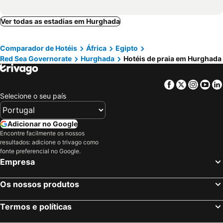
La Perla
Eiffel Hotel Hurghada
Ver todas as estadias em Hurghada
Shellghada Blue Beach
Alia Beach Residence
Gravity Hotel & Aqua Park Hurghada Families and Couples Only
Club Paradisio El Gouna
Comparador de Hotéis
África
Egipto
Palm Inn Hotel
Elaria Hotel Hurgada
Red Sea Governorate
Hurghada
Hotéis de praia em Hurghada
Al Dora Residence Suites Hurghada
Festival Riviera
Golden 5 Emerald
Sindbad Club
Facebook
Twitter
Insta
Yo
Elaria
Al Dora Boutique Hotel
Selecione o seu país
Adicionar no Google
Encontre facilmente os nossos
resultados: adicione o trivago como
fonte preferencial no Google.
Empresa
Os nossos produtos
Termos e políticas