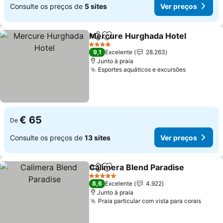
Consulte os preços de
5 sites
Ver preços
Mercure Hurghada Hotel
Partilhar
Adicionar aos favoritos
V
4 Estrelas
9,1
Excelente
28.263
Junto à praia
Esportes aquáticos e excursões
Ver preço
€ 65
De
Consulte os preços de
13 sites
Ver preços
Calimera Blend Paradise
Partilhar
Adicionar aos favoritos
V
5 Estrelas
8,6
Excelente
4.922
Junto à praia
Praia particular com vista para corais
Ver p