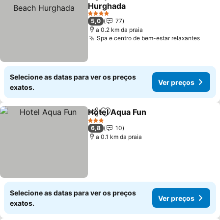
Partilhar
Adicionar aos favoritos
Hurghada
Ver preços
4 Estrelas
5,0
77
a 0.2 km da praia
Spa e centro de bem-estar relaxantes
Ver p
Selecione as datas para ver os preços
Ver preços
exatos.
Hotel Aqua Fun
Partilhar
Adicionar aos favoritos
Ver preços
3 Estrelas
6,8
10
a 0.1 km da praia
Selecione as datas para ver os preços
Ver preços
exatos.