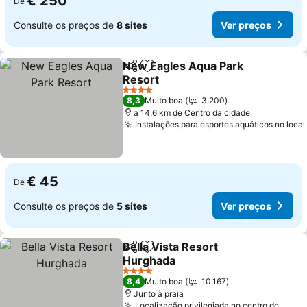
€ 250
De
Consulte os preços de
8 sites
Ver preços
New Eagles Aqua Park
Partilhar
Adicionar aos favoritos
Resort
Ver preços
4 Estrelas
8,3
Muito boa
3.200
a 14.6 km de Centro da cidade
Instalações para esportes aquáticos no local
€ 45
De
Consulte os preços de
5 sites
Ver preços
Bella Vista Resort
Partilhar
Adicionar aos favoritos
Hurghada
Ver preços
4 Estrelas
8,4
Muito boa
10.167
Junto à praia
Localização privilegiada no centro de