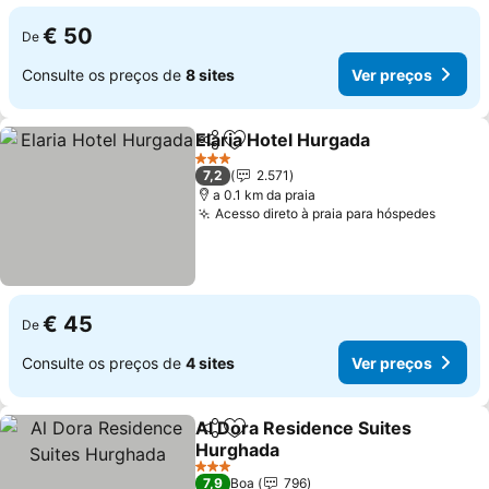
€ 50
De
Consulte os preços de
8 sites
Ver preços
Elaria Hotel Hurgada
Partilhar
Adicionar aos favoritos
Ver p
3 Estrelas
7,2
2.571
a 0.1 km da praia
Acesso direto à praia para hóspedes
Ver pr
€ 45
De
Consulte os preços de
4 sites
Ver preços
Al Dora Residence Suites
Partilhar
Adicionar aos favoritos
Hurghada
Ver preços
3 Estrelas
7,9
Boa
796