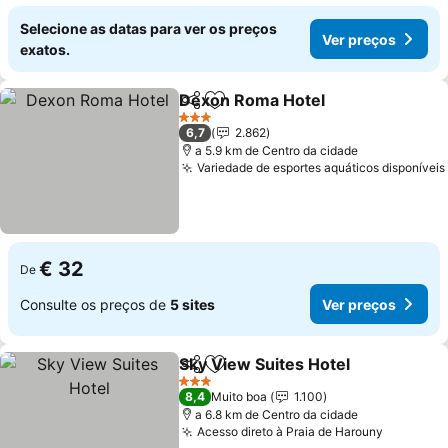
Selecione as datas para ver os preços
Ver preços
exatos.
Dexon Roma Hotel
Partilhar
Adicionar aos favoritos
Ver pre
3 Estrelas
6,7
2.862
a 5.9 km de Centro da cidade
Variedade de esportes aquáticos disponíveis
€ 32
De
Consulte os preços de
5 sites
Ver preços
Sky View Suites Hotel
Partilhar
Adicionar aos favoritos
Ver 
3 Estrelas
8,4
Muito boa
1.100
a 6.8 km de Centro da cidade
Acesso direto à Praia de Harouny
Ver preç