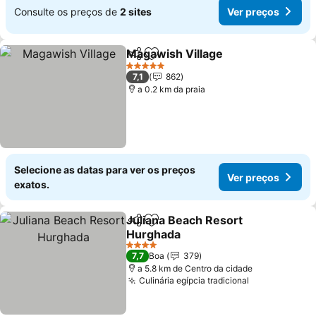
Consulte os preços de
2 sites
Ver preços
Magawish Village
Partilhar
Adicionar aos favoritos
Ver preç
5 Estrelas
7,1
862
a 0.2 km da praia
Selecione as datas para ver os preços
Ver preços
exatos.
Juliana Beach Resort
Partilhar
Adicionar aos favoritos
Hurghada
Ver preços
4 Estrelas
7,7
Boa
379
a 5.8 km de Centro da cidade
Culinária egípcia tradicional
Ver preços