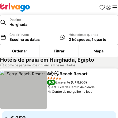
Favoritos
Iniciar
Me
Destino
Hurghada
Check-in/out
Hóspedes e quartos
Escolha as datas
2 hóspedes, 1 quarto.
Ordenar
Filtrar
Mapa
Hotéis de praia em Hurghada, Egipto
Como os pagamentos influenciam os resultados
Serry Beach Resort
Partilhar
Adicionar aos favoritos
Ver pr
5 Estrelas
9,5
Excelente
8.903
a 9.0 km de Centro da cidade
Centro de mergulho no local
Ver preços