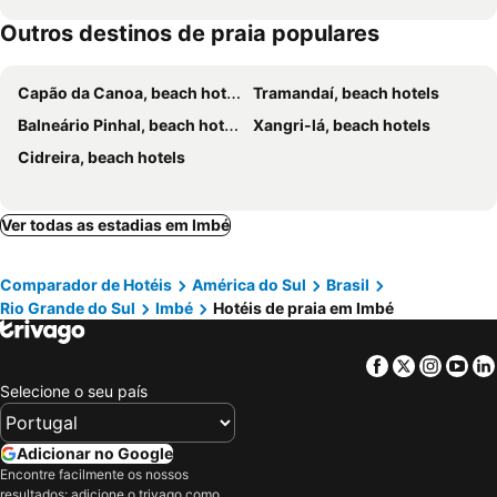
Outros destinos de praia populares
Capão da Canoa, beach hotels
Tramandaí, beach hotels
Balneário Pinhal, beach hotels
Xangri-lá, beach hotels
Cidreira, beach hotels
Ver todas as estadias em Imbé
Comparador de Hotéis
América do Sul
Brasil
Rio Grande do Sul
Imbé
Hotéis de praia em Imbé
Facebook
Twitter
Insta
Yo
Selecione o seu país
Adicionar no Google
Encontre facilmente os nossos
resultados: adicione o trivago como