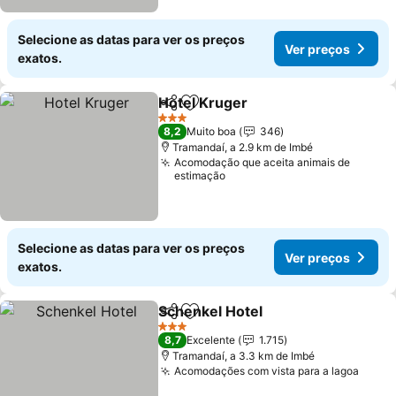
Selecione as datas para ver os preços
Ver preços
exatos.
Hotel Kruger
Partilhar
Adicionar aos favoritos
Ver preços
3 Estrelas
8,2
Muito boa
346
Tramandaí, a 2.9 km de Imbé
Acomodação que aceita animais de
estimação
Selecione as datas para ver os preços
Ver preços
exatos.
Schenkel Hotel
Partilhar
Adicionar aos favoritos
Ver preços
3 Estrelas
8,7
Excelente
1.715
Tramandaí, a 3.3 km de Imbé
Acomodações com vista para a lagoa
Ver p