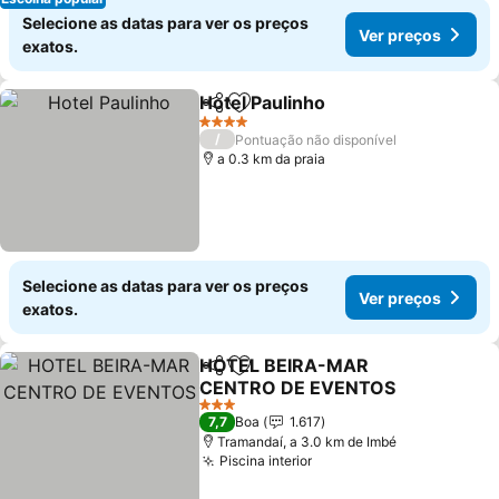
Selecione as datas para ver os preços
Ver preços
exatos.
Hotel Paulinho
Partilhar
Adicionar aos favoritos
Ver preços
4 Estrelas
/
Pontuação não disponível
a 0.3 km da praia
Selecione as datas para ver os preços
Ver preços
exatos.
HOTEL BEIRA-MAR
Partilhar
Adicionar aos favoritos
CENTRO DE EVENTOS
Ver preços
3 Estrelas
7,7
Boa
1.617
Tramandaí, a 3.0 km de Imbé
Piscina interior
Ver preços