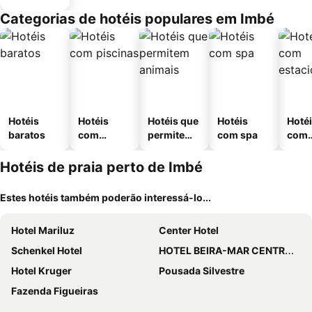
Categorias de hotéis populares em Imbé
Hotéis
Hotéis
Hotéis que
Hotéis
Hoté
baratos
com
permitem
com spa
com
piscinas
animais
esta
ment
Hotéis de praia perto de Imbé
Estes hotéis também poderão interessá-lo...
Hotel Mariluz
Center Hotel
Schenkel Hotel
HOTEL BEIRA-MAR CENTRO DE EVENTOS
Hotel Kruger
Pousada Silvestre
Fazenda Figueiras