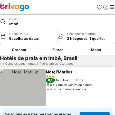
Favoritos
Iniciar
Me
Destino
Imbé
Check-in/out
Hóspedes e quartos
Escolha as datas
2 hóspedes, 1 quarto.
Ordenar
Filtrar
Mapa
Hotéis de praia em Imbé, Brasil
Como os pagamentos influenciam os resultados
Hotel Mariluz
Partilhar
Adicionar aos favoritos
Ver preços
3 Estrelas
8,1
Muito boa
1.002
a 4.4 km de Centro da cidade
Piscina interior aquecida
Ver preços
Selecione as datas para ver os preços