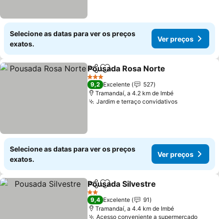
Selecione as datas para ver os preços
Ver preços
exatos.
Pousada Rosa Norte
Partilhar
Adicionar aos favoritos
Ver p
3 Estrelas
9,2
Excelente
527
Tramandaí, a 4.2 km de Imbé
Jardim e terraço convidativos
Ver preços
Selecione as datas para ver os preços
Ver preços
exatos.
Pousada Silvestre
Partilhar
Adicionar aos favoritos
Ver preç
2 Estrelas
9,4
Excelente
91
Tramandaí, a 4.4 km de Imbé
Acesso conveniente a supermercado
Ver p