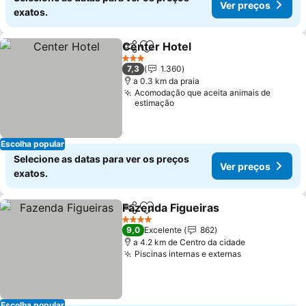
Ver preços
exatos.
Center Hotel
Partilhar
Adicionar aos favoritos
Ver preços
3 Estrelas
7,3
1.360
a 0.3 km da praia
Acomodação que aceita animais de
estimação
Escolha popular
Selecione as datas para ver os preços
Ver preços
exatos.
Fazenda Figueiras
Partilhar
Adicionar aos favoritos
Ver pre
4 Estrelas
9,0
Excelente
862
a 4.2 km de Centro da cidade
Piscinas internas e externas
Ver preços
Escolha popular