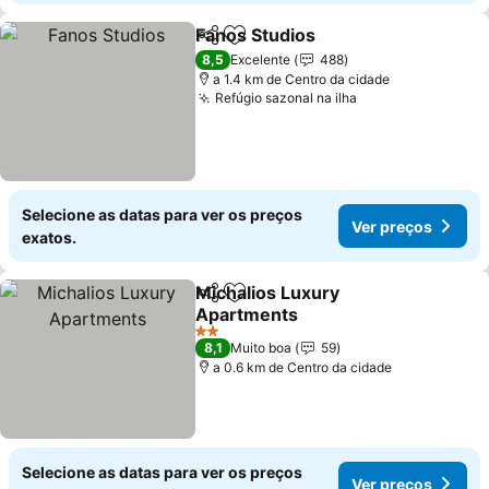
Fanos Studios
Partilhar
Adicionar aos favoritos
Ver preços
8,5
Excelente
488
a 1.4 km de Centro da cidade
Refúgio sazonal na ilha
Ver preços
Selecione as datas para ver os preços
Ver preços
exatos.
Michalios Luxury
Partilhar
Adicionar aos favoritos
Apartments
Ver preços
2 Estrelas
8,1
Muito boa
59
a 0.6 km de Centro da cidade
Selecione as datas para ver os preços
Ver preços