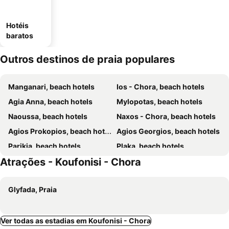
Hotéis
baratos
Outros destinos de praia populares
Manganari, beach hotels
Ios - Chora, beach hotels
Agia Anna, beach hotels
Mylopotas, beach hotels
Naoussa, beach hotels
Naxos - Chora, beach hotels
Agios Prokopios, beach hotels
Agios Georgios, beach hotels
Parikia, beach hotels
Plaka, beach hotels
Atrações - Koufonisi - Chora
Logaras, beach hotels
Livadia - Paros, beach hotels
Alyki, beach hotels
Drios, beach hotels
Glyfada, Praia
Parasporos, beach hotels
Piso Livadi, beach hotels
Chrissi Akti, beach hotels
Kastraki, beach hotels
Ambelas, beach hotels
Apollonas, beach hotels
Ver todas as estadias em Koufonisi - Chora