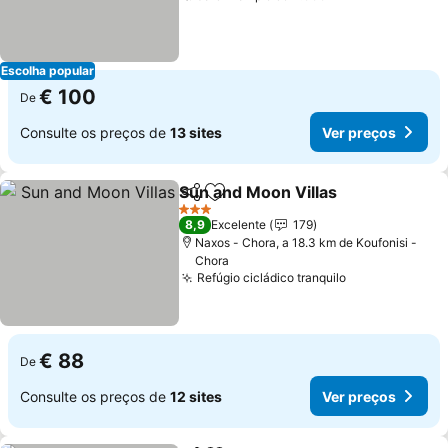
Escolha popular
€ 100
De
Consulte os preços de
13 sites
Ver preços
Sun and Moon Villas
Partilhar
Adicionar aos favoritos
Ver p
3 Estrelas
8,9
Excelente
179
Naxos - Chora, a 18.3 km de Koufonisi -
Chora
Refúgio cicládico tranquilo
Ver preços
€ 88
De
Consulte os preços de
12 sites
Ver preços