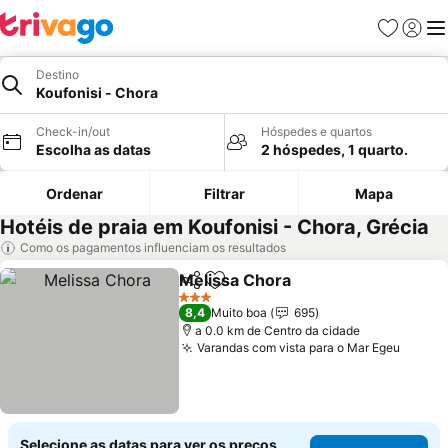
Favoritos
Iniciar
Me
Destino
Koufonisi - Chora
Check-in/out
Hóspedes e quartos
Escolha as datas
2 hóspedes, 1 quarto.
Ordenar
Filtrar
Mapa
Hotéis de praia em Koufonisi - Chora, Grécia
Como os pagamentos influenciam os resultados
Melissa Chora
Partilhar
Adicionar aos favoritos
Ver preços
3 Estrelas
8,4
Muito boa
695
a 0.0 km de Centro da cidade
Varandas com vista para o Mar Egeu
Ver p
Selecione as datas para ver os preços