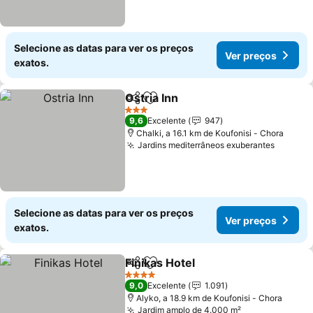
Selecione as datas para ver os preços
Ver preços
exatos.
Ostria Inn
Partilhar
Adicionar aos favoritos
Ver preços
3 Estrelas
9,6
Excelente
947
Chalki, a 16.1 km de Koufonisi - Chora
Jardins mediterrâneos exuberantes
Ver pr
Selecione as datas para ver os preços
Ver preços
exatos.
Finikas Hotel
Partilhar
Adicionar aos favoritos
Ver preços
4 Estrelas
9,0
Excelente
1.091
Alyko, a 18.9 km de Koufonisi - Chora
Jardim amplo de 4.000 m²
Ver preços