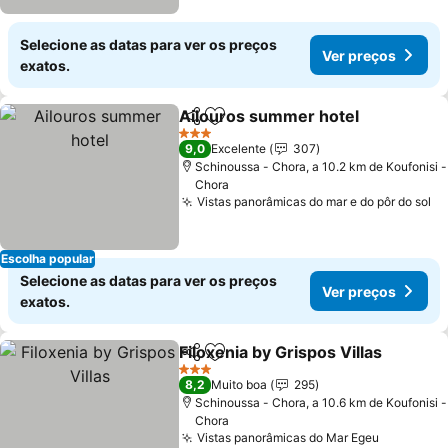
Selecione as datas para ver os preços
Ver preços
exatos.
Ailouros summer hotel
Partilhar
Adicionar aos favoritos
Ver
3 Estrelas
9,0
Excelente
307
Schinoussa - Chora, a 10.2 km de Koufonisi -
Chora
Vistas panorâmicas do mar e do pôr do sol
Ve
Escolha popular
Selecione as datas para ver os preços
Ver preços
exatos.
Filoxenia by Grispos Villas
Partilhar
Adicionar aos favoritos
3 Estrelas
8,2
Muito boa
295
Schinoussa - Chora, a 10.6 km de Koufonisi -
Chora
Vistas panorâmicas do Mar Egeu
Ver preç