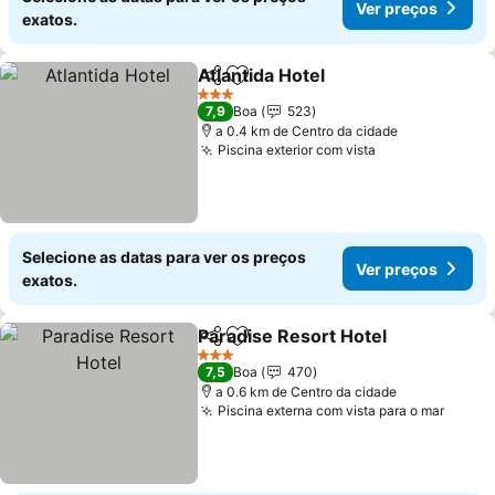
Ver preços
exatos.
Atlantida Hotel
Partilhar
Adicionar aos favoritos
Ver preços
3 Estrelas
7,9
Boa
523
a 0.4 km de Centro da cidade
Piscina exterior com vista
Ver preços
Selecione as datas para ver os preços
Ver preços
exatos.
Paradise Resort Hotel
Partilhar
Adicionar aos favoritos
Ver 
3 Estrelas
7,5
Boa
470
a 0.6 km de Centro da cidade
Piscina externa com vista para o mar
Ver p