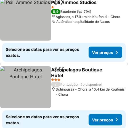
Psili Ammos Studios
Partilhar
Adicionar aos favoritos
Ver p
1 Estrelas
8,9
Excelente
794
Agiassos, a 17.9 km de Koufonisi - Chora
Autêntica hospitalidade de Naxos
Ver pre
Selecione as datas para ver os preços
Ver preços
exatos.
Archipelagos Boutique
Partilhar
Adicionar aos favoritos
Hotel
Ver preços
3 Estrelas
/
Pontuação não disponível
Schinoussa - Chora, a 10.4 km de Koufonisi
- Chora
Selecione as datas para ver os preços
Ver preços
exatos.