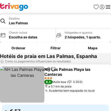
Favoritos
Iniciar
Me
Destino
Las Palmas
Check-in/out
Hóspedes e quartos
Escolha as datas
2 hóspedes, 1 quarto.
Ordenar
Filtrar
Mapa
Hotéis de praia em Las Palmas, Espanha
Como os pagamentos influenciam os resultados
NH Las Palmas Playa las
Partilhar
Adicionar aos favoritos
Canteras
3 Estrelas
8,2
Muito boa
3.303
a 0.1 km da praia
Academia bem equipada no local