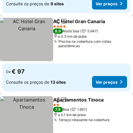
Consulte os preços de
9 sites
Ver preços
AC Hotel Gran Canaria
Partilhar
Adicionar aos favoritos
4 Estrelas
8,0
Muito boa
5.947
a 0.3 km da praia
Piscina na cobertura com vistas
panorâmicas
€ 97
De
Consulte os preços de
13 sites
Ver preços
Apartamentos Tinoca
Partilhar
Adicionar aos favoritos
2 Estrelas
7,9
Boa
1.957
a 0.1 km da praia
Terraço relaxante na cobertura