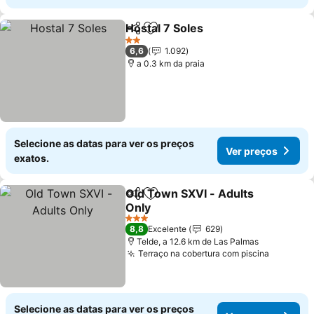
Hostal 7 Soles
Partilhar
Adicionar aos favoritos
2 Estrelas
6,6
1.092
a 0.3 km da praia
Selecione as datas para ver os preços
Ver preços
exatos.
Old Town SXVI - Adults
Partilhar
Adicionar aos favoritos
Only
3 Estrelas
8,8
Excelente
629
Telde, a 12.6 km de Las Palmas
Terraço na cobertura com piscina
Selecione as datas para ver os preços