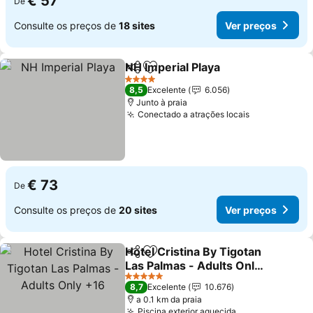
€ 57
De
Consulte os preços de
18 sites
Ver preços
NH Imperial Playa
Partilhar
Adicionar aos favoritos
4 Estrelas
8,5
Excelente
6.056
Junto à praia
Conectado a atrações locais
€ 73
De
Consulte os preços de
20 sites
Ver preços
Hotel Cristina By Tigotan
Partilhar
Adicionar aos favoritos
Las Palmas - Adults Only
+16
5 Estrelas
8,7
Excelente
10.676
a 0.1 km da praia
Piscina exterior aquecida