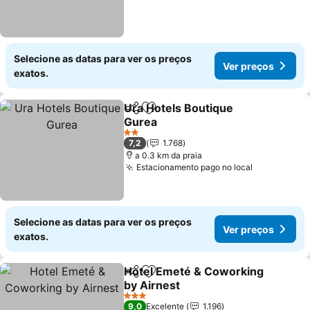
Selecione as datas para ver os preços
Ver preços
exatos.
Ura Hotels Boutique
Partilhar
Adicionar aos favoritos
Gurea
2 Estrelas
7,2
1.768
a 0.3 km da praia
Estacionamento pago no local
Selecione as datas para ver os preços
Ver preços
exatos.
Hotel Emeté & Coworking
Partilhar
Adicionar aos favoritos
by Airnest
3 Estrelas
9,0
Excelente
1.196