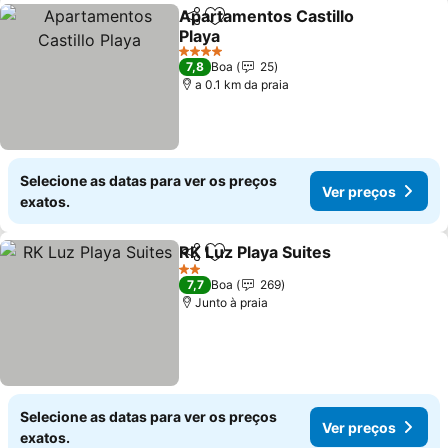
Apartamentos Castillo
Partilhar
Adicionar aos favoritos
Playa
4 Estrelas
7,8
Boa
25
a 0.1 km da praia
Selecione as datas para ver os preços
Ver preços
exatos.
RK Luz Playa Suites
Partilhar
Adicionar aos favoritos
2 Estrelas
7,7
Boa
269
Junto à praia
Selecione as datas para ver os preços
Ver preços
exatos.