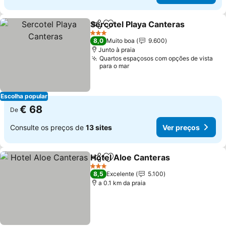
Sercotel Playa Canteras
Partilhar
Adicionar aos favoritos
3 Estrelas
8,0
Muito boa
9.600
Junto à praia
Quartos espaçosos com opções de vista
para o mar
Escolha popular
€ 68
De
Consulte os preços de
13 sites
Ver preços
Hotel Aloe Canteras
Partilhar
Adicionar aos favoritos
3 Estrelas
8,5
Excelente
5.100
a 0.1 km da praia