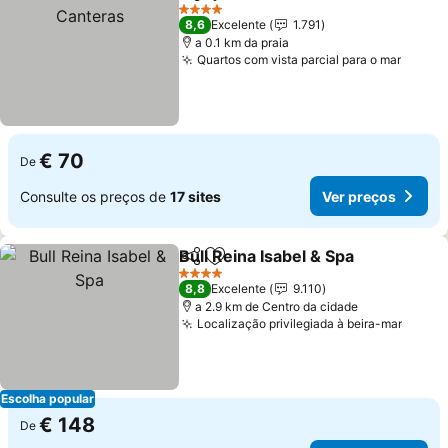
Partilhar
Adicionar aos favoritos
4 Estrelas
8,6
Excelente
1.791
a 0.1 km da praia
Quartos com vista parcial para o mar
€ 70
De
Consulte os preços de
17 sites
Ver preços
Bull Reina Isabel & Spa
Partilhar
Adicionar aos favoritos
4 Estrelas
8,8
Excelente
9.110
a 2.9 km de Centro da cidade
Localização privilegiada à beira-mar
Escolha popular
€ 148
De