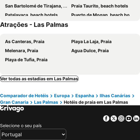
San Bartolomé de Tirajana, beach hotels
Praia Taurito, beach hotels
Ura Hotels Boutique Gurea
Beach Hotel Alfredo
Patalavaca, beach hotels
Puerto de Mogan, beach hotels
HiTide
Apartamentos Maype Canteras
Atrações - Las Palmas
Praia do Cura, beach hotels
Arguineguín, beach hotels
Mannix Urban Apartments
Costa Lairaga Suite junto a Canteras
Agaete, beach hotels
Praia Amadores, beach hotels
RK Luz Playa Suites
Hostal 7 Soles
As Canteras, Praia
Playa La Laja, Praia
Vecindario, beach hotels
Agüimes, beach hotels
Melenara, Praia
Agua Dulce, Praia
La Aldea de San Nicolás, beach hotels
Telde, beach hotels
Playa de Tufia, Praia
Arucas, beach hotels
Gáldar, beach hotels
Ver todas as estadias em Las Palmas
Comparador de Hotéis
Europa
Espanha
Ilhas Canárias
Gran Canaria
Las Palmas
Hotéis de praia em Las Palmas
Facebook
Twitter
Insta
Yo
Selecione o seu país