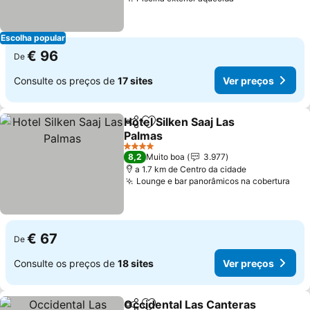
Escolha popular
€ 96
De
Consulte os preços de
17 sites
Ver preços
Hotel Silken Saaj Las
Partilhar
Adicionar aos favoritos
Palmas
4 Estrelas
8,2
Muito boa
3.977
a 1.7 km de Centro da cidade
Lounge e bar panorâmicos na cobertura
€ 67
De
Consulte os preços de
18 sites
Ver preços
Occidental Las Canteras