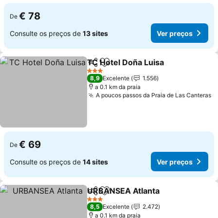
€ 78
De
Consulte os preços de
13 sites
Ver preços
TC Hotel Doña Luisa
Partilhar
Adicionar aos favoritos
3 Estrelas
8,9
Excelente
1.556
a 0.1 km da praia
A poucos passos da Praia de Las Canteras
€ 69
De
Consulte os preços de
14 sites
Ver preços
URBANSEA Atlanta
Partilhar
Adicionar aos favoritos
3 Estrelas
8,5
Excelente
2.472
a 0.1 km da praia