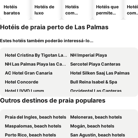
Hotéis
Hotéis de
Hotéis
Hotéis que
Hoté
baratos
luxo
com
permitem
com
piscinas
animais
esta
ment
Hotéis de praia perto de Las Palmas
Estes hotéis também poderão interessá-lo...
Hotel Cristina By Tigotan Las Palmas - Adults Only +16
NH Imperial Playa
NH Las Palmas Playa las Canteras
Sercotel Playa Canteras
AC Hotel Gran Canaria
Hotel Silken Saaj Las Palmas
Hotel Concorde
Bull Reina Isabel & Spa
Hotel LIVVO Lumm
Occidental Las Canteras
Outros destinos de praia populares
Bull Astoria
Hotel Aloe Canteras
URBANSEA Atlanta
Hotel Pujol
Praia del Ingles, beach hotels
Meloneras, beach hotels
Apartamentos Tinoca
TC Hotel Doña Luisa
Maspalomas, beach hotels
Mogán, beach hotels
Hotel Valencia
Hotel Matilde by Grupo Matilde
Porto Rico, beach hotels
San Agustín, beach hotels
Hotel Ciudad del Mar
Hotel Emeté & Coworking by Airnest