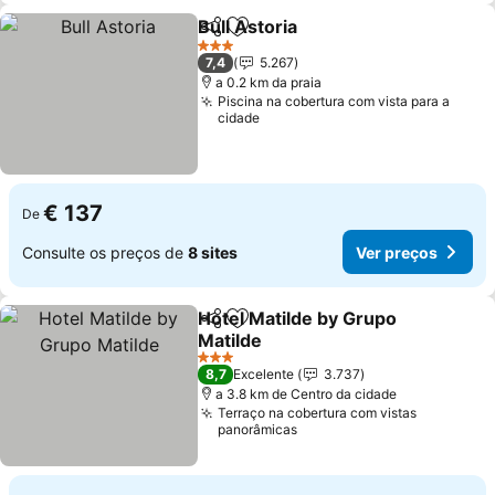
Bull Astoria
Partilhar
Adicionar aos favoritos
3 Estrelas
7,4
5.267
a 0.2 km da praia
Piscina na cobertura com vista para a
cidade
€ 137
De
Consulte os preços de
8 sites
Ver preços
Hotel Matilde by Grupo
Partilhar
Adicionar aos favoritos
Matilde
3 Estrelas
8,7
Excelente
3.737
a 3.8 km de Centro da cidade
Terraço na cobertura com vistas
panorâmicas