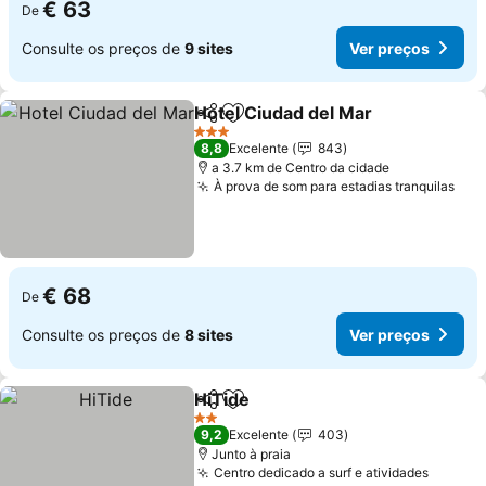
€ 63
De
Consulte os preços de
9 sites
Ver preços
Hotel Ciudad del Mar
Partilhar
Adicionar aos favoritos
3 Estrelas
8,8
Excelente
843
a 3.7 km de Centro da cidade
À prova de som para estadias tranquilas
€ 68
De
Consulte os preços de
8 sites
Ver preços
HiTide
Partilhar
Adicionar aos favoritos
2 Estrelas
9,2
Excelente
403
Junto à praia
Centro dedicado a surf e atividades