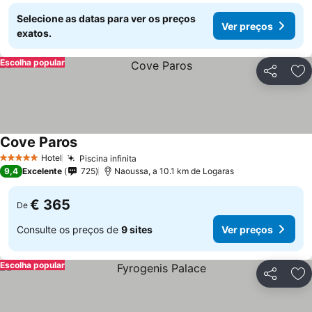
Selecione as datas para ver os preços
Ver preços
exatos.
Escolha popular
Partilhar
Ad
Cove Paros
Hotel
Piscina infinita
5 Estrelas
9,4
Excelente
725
Naoussa, a 10.1 km de Logaras
€ 365
De
Consulte os preços de
9 sites
Ver preços
Escolha popular
Partilhar
Ad