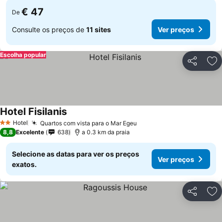
€ 47
De
Consulte os preços de
11 sites
Ver preços
Escolha popular
Partilhar
Ad
Hotel Fisilanis
Hotel
Quartos com vista para o Mar Egeu
2 Estrelas
8,8
Excelente
638
a 0.3 km da praia
Selecione as datas para ver os preços
Ver preços
exatos.
Partilhar
Ad