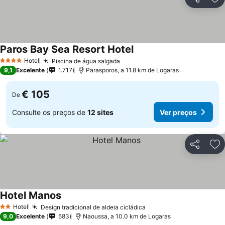
Partilhar
Ad
Paros Bay Sea Resort Hotel
Hotel
Piscina de água salgada
4 Estrelas
9,1
Excelente
1.717
Parasporos, a 11.8 km de Logaras
€ 105
De
Consulte os preços de
12 sites
Ver preços
Partilhar
Ad
Hotel Manos
Hotel
Design tradicional de aldeia cicládica
2 Estrelas
9,0
Excelente
583
Naoussa, a 10.0 km de Logaras