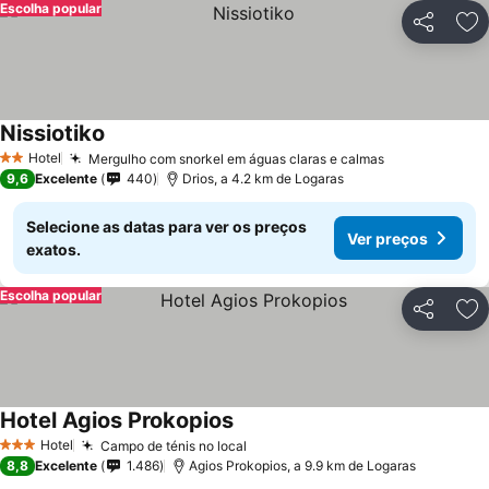
Escolha popular
Partilhar
Ad
Nissiotiko
Hotel
Mergulho com snorkel em águas claras e calmas
2 Estrelas
9,6
Excelente
440
Drios, a 4.2 km de Logaras
Selecione as datas para ver os preços
Ver preços
exatos.
Escolha popular
Partilhar
Ad
Hotel Agios Prokopios
Hotel
Campo de ténis no local
3 Estrelas
8,8
Excelente
1.486
Agios Prokopios, a 9.9 km de Logaras