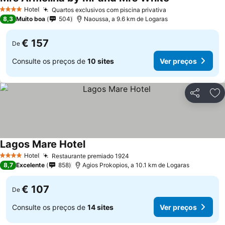
Hotel
Quartos exclusivos com piscina privativa
4 Estrelas
8,3
Muito boa
504
Naoussa, a 9.6 km de Logaras
€ 157
De
Consulte os preços de
10 sites
Ver preços
Partilhar
Ad
Lagos Mare Hotel
Hotel
Restaurante premiado 1924
4 Estrelas
8,7
Excelente
858
Agios Prokopios, a 10.1 km de Logaras
€ 107
De
Consulte os preços de
14 sites
Ver preços