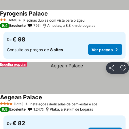
Fyrogenis Palace
Hotel
Piscinas duplas com vista para o Egeu
2 Estrelas
9,4
Excelente
795
Ambelas, a 8.3 km de Logaras
€ 98
De
Consulte os preços de
8 sites
Ver preços
Escolha popular
Partilhar
Ad
Aegean Palace
Hotel
Instalações dedicadas de bem-estar e spa
4 Estrelas
8,8
Excelente
1.247
Plaka, a 9.9 km de Logaras
€ 82
De