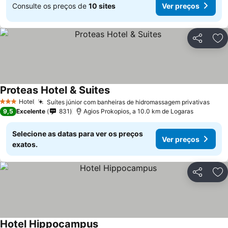
Consulte os preços de
10 sites
Ver preços
Partilhar
Ad
Proteas Hotel & Suites
Hotel
Suítes júnior com banheiras de hidromassagem privativas
3 Estrelas
9,5
Excelente
831
Agios Prokopios, a 10.0 km de Logaras
Selecione as datas para ver os preços
Ver preços
exatos.
Partilhar
Ad
Hotel Hippocampus