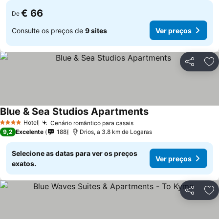
€ 66
De
Consulte os preços de
9 sites
Ver preços
Partilhar
Ad
Blue & Sea Studios Apartments
Hotel
Cenário romântico para casais
4 Estrelas
9,2
Excelente
188
Drios, a 3.8 km de Logaras
Selecione as datas para ver os preços
Ver preços
exatos.
Partilhar
Ad