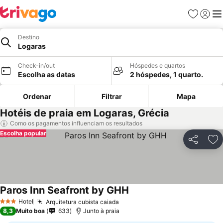
Favoritos
Iniciar
Me
Destino
Logaras
Check-in/out
Hóspedes e quartos
Escolha as datas
2 hóspedes, 1 quarto.
Ordenar
Filtrar
Mapa
Hotéis de praia em Logaras, Grécia
Como os pagamentos influenciam os resultados
Escolha popular
Partilhar
Ad
Paros Inn Seafront by GHH
Hotel
Arquitetura cubista caiada
3 Estrelas
8,3
Muito boa
633
Junto à praia