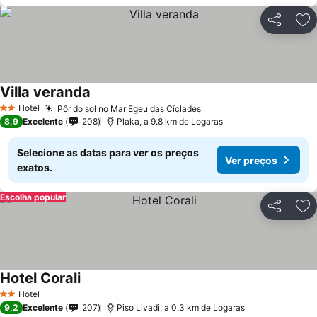
Partilhar
Ad
Villa veranda
Hotel
Pôr do sol no Mar Egeu das Cíclades
2 Estrelas
8,9
Excelente
208
Plaka, a 9.8 km de Logaras
Selecione as datas para ver os preços
Ver preços
exatos.
Escolha popular
Partilhar
Ad
Hotel Corali
Hotel
2 Estrelas
9,2
Excelente
207
Piso Livadi, a 0.3 km de Logaras