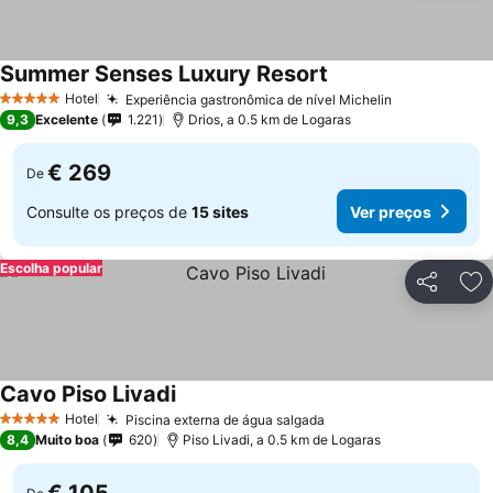
Summer Senses Luxury Resort
Hotel
Experiência gastronômica de nível Michelin
5 Estrelas
9,3
Excelente
1.221
Drios, a 0.5 km de Logaras
€ 269
De
Consulte os preços de
15 sites
Ver preços
Escolha popular
Partilhar
Ad
Cavo Piso Livadi
Hotel
Piscina externa de água salgada
5 Estrelas
8,4
Muito boa
620
Piso Livadi, a 0.5 km de Logaras