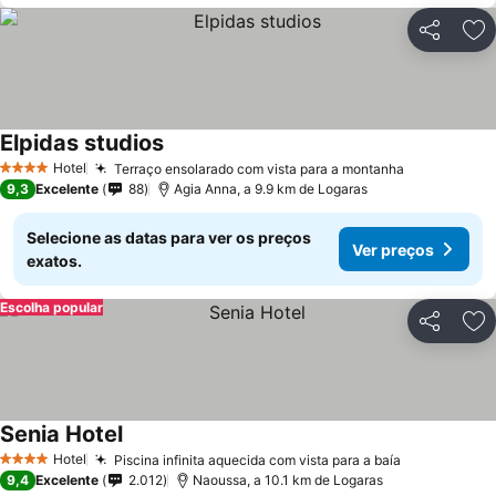
Partilhar
Ad
Elpidas studios
Hotel
Terraço ensolarado com vista para a montanha
4 Estrelas
9,3
Excelente
88
Agia Anna, a 9.9 km de Logaras
Selecione as datas para ver os preços
Ver preços
exatos.
Escolha popular
Partilhar
Ad
Senia Hotel
Hotel
Piscina infinita aquecida com vista para a baía
4 Estrelas
9,4
Excelente
2.012
Naoussa, a 10.1 km de Logaras