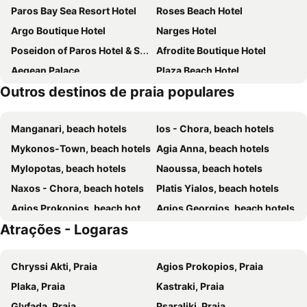
Paros Bay Sea Resort Hotel
Roses Beach Hotel
Argo Boutique Hotel
Narges Hotel
Poseidon of Paros Hotel & Spa
Afrodite Boutique Hotel
Aegean Palace
Plaza Beach Hotel
Outros destinos de praia populares
Polos Hotel Paros by GHH
Summer Shades Hotel
Astir Of Naxos
Cavo Piso Livadi
Manganari, beach hotels
Ios - Chora, beach hotels
Fyrogenis Palace
Dilion Hotel
Mykonos-Town, beach hotels
Agia Anna, beach hotels
Princess Of Naxos
Paros Inn Seafront by GHH
Mylopotas, beach hotels
Naoussa, beach hotels
Pnoi Hotel
Paros Palace
Naxos - Chora, beach hotels
Platis Yialos, beach hotels
Paroscarmel studio-apartment
Hotel Paros
Agios Prokopios, beach hotels
Agios Georgios, beach hotels
Sun and Moon Villas
Mrs Armelina by Mr and Mrs White
Atrações - Logaras
Elia Beach, beach hotels
Parikia, beach hotels
Lagos Mare Hotel
Plaka Hotel I
Plaka, beach hotels
Agios Ioannis, beach hotels
Parian Boutique Hotel
Surfing Beach Village Paros
Chryssi Akti, Praia
Agios Prokopios, Praia
Ornos, beach hotels
Agios Stefanos, beach hotels
Zefyros Studios
Nikolas Hotel
Plaka, Praia
Kastraki, Praia
Psarou, beach hotels
Kalo Livadi, beach hotels
Naxos Resort
Lianos Village
Glyfada, Praia
Psaraliki, Praia