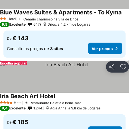
Blue Waves Suites & Apartments - To Kyma
Hotel
Cenário charmoso na vila de Drios
2 Estrelas
9,8
Excelente
647
Drios, a 4.2 km de Logaras
€ 143
De
Consulte os preços de
8 sites
Ver preços
Escolha popular
Partilhar
Ad
Iria Beach Art Hotel
Hotel
Restaurante Palatia à beira-mar
4 Estrelas
9,4
Excelente
1.244
Agia Anna, a 9.8 km de Logaras
€ 185
De