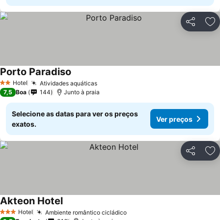
Partilhar
Ad
Porto Paradiso
Hotel
Atividades aquáticas
2 Estrelas
7,5
Boa
144
Junto à praia
Selecione as datas para ver os preços
Ver preços
exatos.
Partilhar
Ad
Akteon Hotel
Hotel
Ambiente romântico cicládico
3 Estrelas