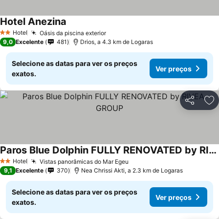
Hotel Anezina
Hotel
Oásis da piscina exterior
2 Estrelas
9,0
Excelente
481
Drios, a 4.3 km de Logaras
Selecione as datas para ver os preços
Ver preços
exatos.
Partilhar
Ad
Paros Blue Dolphin FULLY RENOVATED by RIVEA GROUP
Hotel
Vistas panorâmicas do Mar Egeu
2 Estrelas
9,1
Excelente
370
Nea Chrissi Akti, a 2.3 km de Logaras
Selecione as datas para ver os preços
Ver preços
exatos.