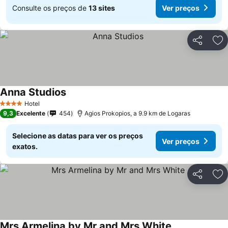
Consulte os preços de
13 sites
Ver preços
Partilhar
Ad
Anna Studios
Hotel
4 Estrelas
9,3
Excelente
454
Agios Prokopios, a 9.9 km de Logaras
Selecione as datas para ver os preços
Ver preços
exatos.
Partilhar
Ad
Mrs Armelina by Mr and Mrs White