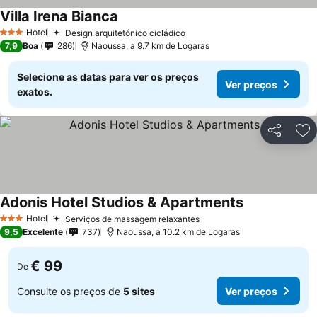
Villa Irena Bianca
Hotel
Design arquitetónico cicládico
3 Estrelas
7,9
Boa
286
Naoussa, a 9.7 km de Logaras
Selecione as datas para ver os preços
Ver preços
exatos.
Partilhar
Ad
Adonis Hotel Studios & Apartments
Hotel
Serviços de massagem relaxantes
3 Estrelas
9,5
Excelente
737
Naoussa, a 10.2 km de Logaras
€ 99
De
Consulte os preços de
5 sites
Ver preços