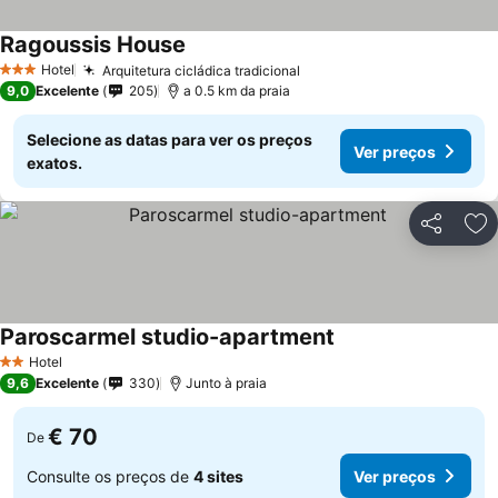
Ragoussis House
Hotel
Arquitetura cicládica tradicional
3 Estrelas
9,0
Excelente
205
a 0.5 km da praia
Selecione as datas para ver os preços
Ver preços
exatos.
Partilhar
Ad
Paroscarmel studio-apartment
Hotel
2 Estrelas
9,6
Excelente
330
Junto à praia
€ 70
De
Consulte os preços de
4 sites
Ver preços