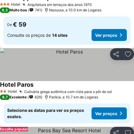
Hotel
Arquitetura em terraços dos anos 1970
3 Estrelas
8,3
Muito boa
741
Naoussa, a 10.0 km de Logaras
€ 59
De
Consulte os preços de
14 sites
Ver preços
Partilhar
Ad
Hotel Paros
Hotel
Culinária grega autêntica com vista para o pôr do sol
2 Estrelas
8,7
Excelente
626
Parikia, a 10.7 km de Logaras
Selecione as datas para ver os preços
Ver preços
exatos.
Escolha popular