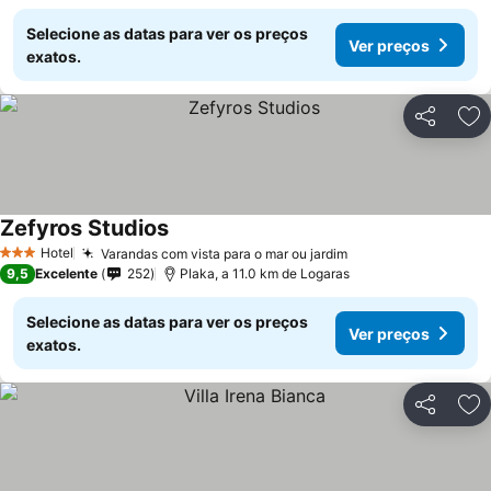
Selecione as datas para ver os preços
Ver preços
exatos.
Partilhar
Ad
Zefyros Studios
Hotel
Varandas com vista para o mar ou jardim
3 Estrelas
9,5
Excelente
252
Plaka, a 11.0 km de Logaras
Selecione as datas para ver os preços
Ver preços
exatos.
Partilhar
Ad