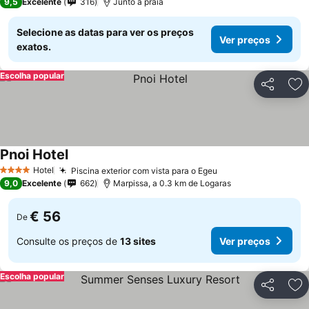
9,5
Excelente
316
Junto à praia
Selecione as datas para ver os preços
Ver preços
exatos.
Escolha popular
Partilhar
Ad
Pnoi Hotel
Hotel
Piscina exterior com vista para o Egeu
4 Estrelas
9,0
Excelente
662
Marpissa, a 0.3 km de Logaras
€ 56
De
Consulte os preços de
13 sites
Ver preços
Escolha popular
Partilhar
Ad