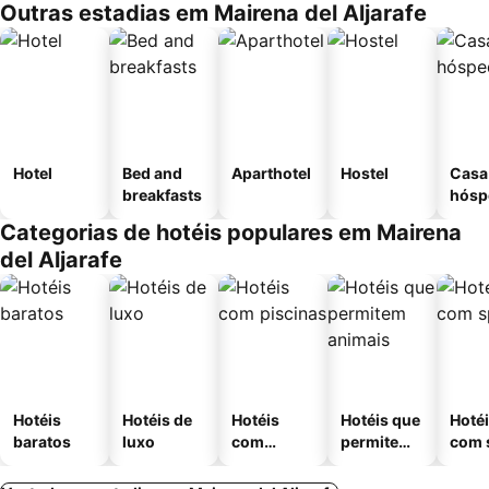
Outras estadias em Mairena del Aljarafe
Hotel
Bed and
Aparthotel
Hostel
Casa
breakfasts
hósp
Categorias de hotéis populares em Mairena
del Aljarafe
Hotéis
Hotéis de
Hotéis
Hotéis que
Hoté
baratos
luxo
com
permitem
com 
piscinas
animais