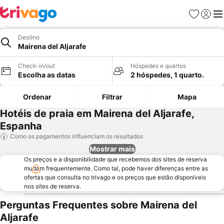
Favoritos
Iniciar
Me
Destino
Mairena del Aljarafe
Check-in/out
Hóspedes e quartos
Escolha as datas
2 hóspedes, 1 quarto.
Ordenar
Filtrar
Mapa
Hotéis de praia em Mairena del Aljarafe,
Espanha
Como os pagamentos influenciam os resultados
Mostrar mais
Os preços e a disponibilidade que recebemos dos sites de reserva
mudam frequentemente. Como tal, pode haver diferenças entre as
ofertas que consulta no trivago e os preços que estão disponíveis
nos sites de reserva.
Perguntas Frequentes sobre Mairena del
Aljarafe