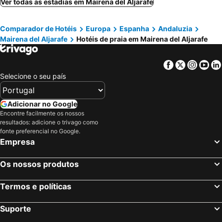
Ver todas as estadias em Mairena del Aljarafe
Comparador de Hotéis
Europa
Espanha
Andaluzia
Mairena del Aljarafe
Hotéis de praia em Mairena del Aljarafe
Facebook
Twitter
Insta
Yo
Selecione o seu país
Adicionar no Google
Encontre facilmente os nossos
resultados: adicione o trivago como
fonte preferencial no Google.
Empresa
Os nossos produtos
Termos e políticas
Suporte