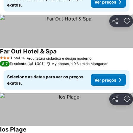
Ver preços
exatos.
Partilhar
Ad
Far Out Hotel & Spa
Ver preços
Hotel
Arquitetura cicládica e design moderno
Ver preços
3 Estrelas
8,7
Excelente
1.001
Mylopotas, a 9.6 km de Manganari
Selecione as datas para ver os preços
Ver preços
exatos.
Partilhar
Ad
Ios Plage
Ver preços