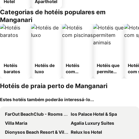
Hotel
Aparthotel
Categorias de hotéis populares em
Manganari
Hotéis
Hotéis de
Hotéis
Hotéis que
Hoté
baratos
luxo
com
permitem
com 
piscinas
animais
Hotéis de praia perto de Manganari
Estes hotéis também poderão interessá-lo...
FarOut BeachClub - Rooms & Camping
Ios Palace Hotel & Spa
Villa Maria
Agalia Luxury Suites
Dionysos Beach Resort & Villas
Relux Ios Hotel