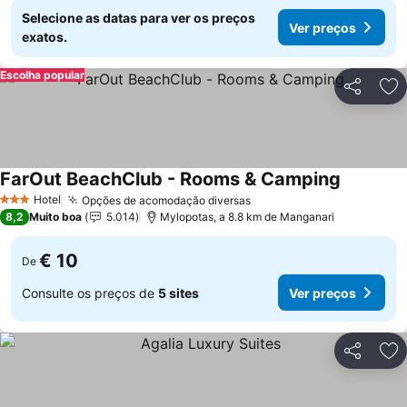
Selecione as datas para ver os preços
Ver preços
exatos.
Escolha popular
Partilhar
Ad
FarOut BeachClub - Rooms & Camping
Ver preço
Hotel
Opções de acomodação diversas
Ver preços
3 Estrelas
8,2
Muito boa
5.014
Mylopotas, a 8.8 km de Manganari
€ 10
De
Consulte os preços de
5 sites
Ver preços
Partilhar
Ad