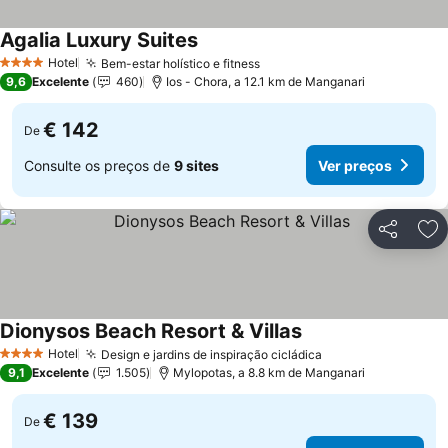
Agalia Luxury Suites
Ver preços
Hotel
Bem-estar holístico e fitness
Ver preços
4 Estrelas
9,6
Excelente
460
Ios - Chora, a 12.1 km de Manganari
€ 142
De
Consulte os preços de
9 sites
Ver preços
Partilhar
Ad
Dionysos Beach Resort & Villas
Ver preços
Hotel
Design e jardins de inspiração cicládica
Ver preços
4 Estrelas
9,1
Excelente
1.505
Mylopotas, a 8.8 km de Manganari
€ 139
De