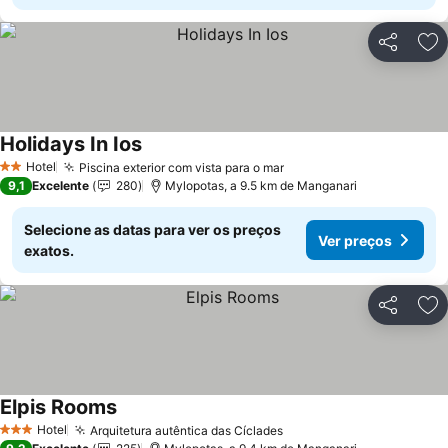
Partilhar
Ad
Holidays In Ios
Ver preços
Hotel
Piscina exterior com vista para o mar
Ver preços
2 Estrelas
9,1
Excelente
280
Mylopotas, a 9.5 km de Manganari
Selecione as datas para ver os preços
Ver preços
exatos.
Partilhar
Ad
Elpis Rooms
Ver preços
Hotel
Arquitetura autêntica das Cíclades
Ver preços
3 Estrelas