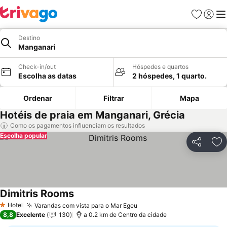
Favoritos
Iniciar
Me
Destino
Manganari
Check-in/out
Hóspedes e quartos
Escolha as datas
2 hóspedes, 1 quarto.
Ordenar
Filtrar
Mapa
Hotéis de praia em Manganari, Grécia
Como os pagamentos influenciam os resultados
Escolha popular
Partilhar
Ad
Dimitris Rooms
Ver preços
Hotel
Varandas com vista para o Mar Egeu
Ver preços
1 Estrelas
8,8
Excelente
130
a 0.2 km de Centro da cidade