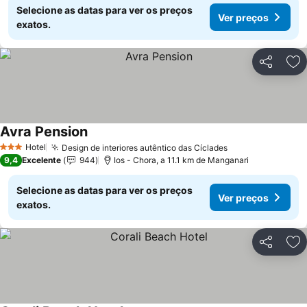
Selecione as datas para ver os preços
Ver preços
exatos.
Partilhar
Ad
Avra Pension
Ver preços
Hotel
Design de interiores autêntico das Cíclades
Ver preços
3 Estrelas
9,4
Excelente
944
Ios - Chora, a 11.1 km de Manganari
Selecione as datas para ver os preços
Ver preços
exatos.
Partilhar
Ad