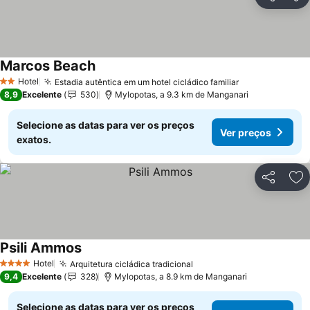
Partilhar
Ad
Marcos Beach
Ver preços
Hotel
Estadia autêntica em um hotel cicládico familiar
Ver preços
2 Estrelas
8,9
Excelente
530
Mylopotas, a 9.3 km de Manganari
Selecione as datas para ver os preços
Ver preços
exatos.
Partilhar
Ad
Psili Ammos
Ver preços
Hotel
Arquitetura cicládica tradicional
Ver preços
4 Estrelas
9,4
Excelente
328
Mylopotas, a 8.9 km de Manganari
Selecione as datas para ver os preços