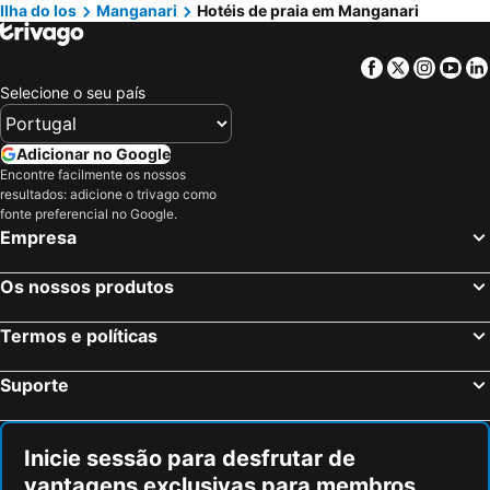
Ilha do Ios
Manganari
Hotéis de praia em Manganari
Mikri Vigla, beach hotels
Pounta, beach hotels
Agiassos, beach hotels
Schinoussa - Chora, beach hotels
Facebook
Twitter
Insta
Yo
Antiparos, beach hotels
Karavostassis, beach hotels
Selecione o seu país
Monolithos, beach hotels
Marpissa, beach hotels
Alyko, beach hotels
Folegandros - Chora, beach hotels
Adicionar no Google
Encontre facilmente os nossos
Chalki, beach hotels
Alopronia, beach hotels
resultados: adicione o trivago como
Stelida, beach hotels
Agali, beach hotels
fonte preferencial no Google.
Empresa
Emborio, beach hotels
Vourvoulos, beach hotels
Chora, beach hotels
Vothonas, beach hotels
Os nossos produtos
Messaria, beach hotels
Apantima, beach hotels
Termos e políticas
Suporte
Inicie sessão para desfrutar de
vantagens exclusivas para membros