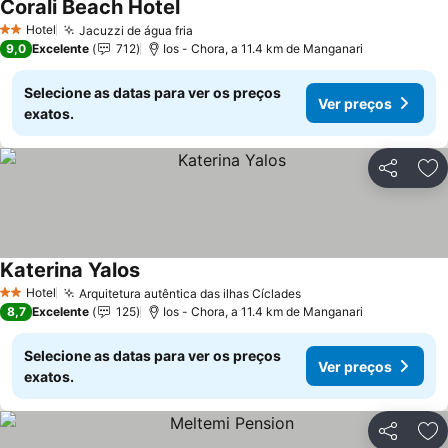
Corali Beach Hotel
Ver preços
Hotel
Jacuzzi de água fria
Ver preços
2 Estrelas
9,0
Excelente
712
Ios - Chora, a 11.4 km de Manganari
Selecione as datas para ver os preços
Ver preços
exatos.
Partilhar
Ad
Katerina Yalos
Ver preços
Hotel
Arquitetura autêntica das ilhas Cíclades
Ver preços
2 Estrelas
8,7
Excelente
125
Ios - Chora, a 11.4 km de Manganari
Selecione as datas para ver os preços
Ver preços
exatos.
Partilhar
Ad