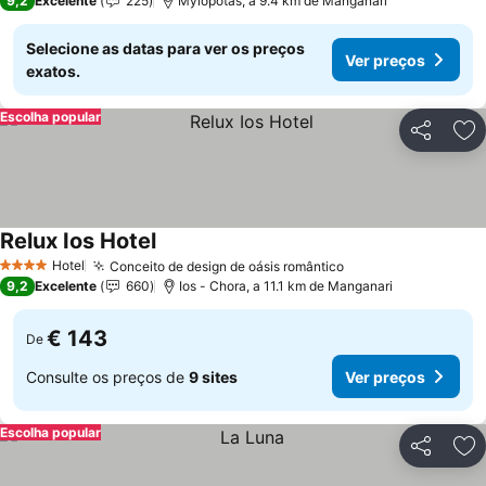
9,2
Excelente
225
Mylopotas, a 9.4 km de Manganari
Selecione as datas para ver os preços
Ver preços
exatos.
Escolha popular
Partilhar
Ad
Relux Ios Hotel
Ver preços
Hotel
Conceito de design de oásis romântico
Ver preços
4 Estrelas
9,2
Excelente
660
Ios - Chora, a 11.1 km de Manganari
€ 143
De
Consulte os preços de
9 sites
Ver preços
Escolha popular
Partilhar
Ad