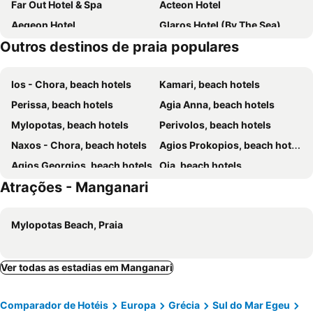
Far Out Hotel & Spa
Acteon Hotel
Aegeon Hotel
Glaros Hotel (By The Sea)
Outros destinos de praia populares
Far Out Village Hotel
Holidays In Ios
Blue Horizon Ios
La Luna
Ios - Chora, beach hotels
Kamari, beach hotels
Skala Hotel
Armadoros Hotel Ios Backpackers
Perissa, beach hotels
Agia Anna, beach hotels
Princess Sissy
Corali Beach Hotel
Mylopotas, beach hotels
Perivolos, beach hotels
Naxos - Chora, beach hotels
Agios Prokopios, beach hotels
Agios Georgios, beach hotels
Oia, beach hotels
Atrações - Manganari
Fira, beach hotels
Plaka, beach hotels
Akrotiri, beach hotels
Logaras, beach hotels
Mylopotas Beach, Praia
Imerovigli, beach hotels
Alyki, beach hotels
Vlychada, beach hotels
Drios, beach hotels
Piso Livadi, beach hotels
Karterados, beach hotels
Ver todas as estadias em Manganari
Koufonisi - Chora, beach hotels
Chrissi Akti, beach hotels
Comparador de Hotéis
Europa
Grécia
Sul do Mar Egeu
Kastraki, beach hotels
Ambelas, beach hotels