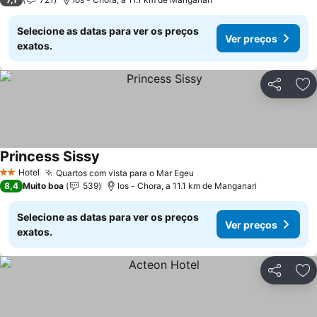
Selecione as datas para ver os preços
Ver preços
exatos.
Partilhar
Ad
Princess Sissy
Ver preços
Hotel
Quartos com vista para o Mar Egeu
Ver preços
2 Estrelas
8,4
Muito boa
539
Ios - Chora, a 11.1 km de Manganari
Selecione as datas para ver os preços
Ver preços
exatos.
Partilhar
Ad