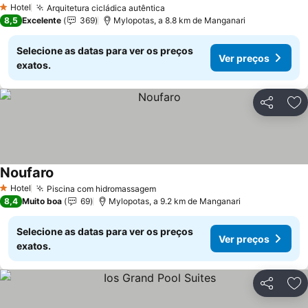
Hotel
Arquitetura cicládica autêntica
Ver preços
1 Estrelas
8,5
Excelente
369
Mylopotas, a 8.8 km de Manganari
Selecione as datas para ver os preços
Ver preços
exatos.
Partilhar
Ad
Noufaro
Ver preços
Hotel
Piscina com hidromassagem
Ver preços
1 Estrelas
8,4
Muito boa
69
Mylopotas, a 9.2 km de Manganari
Selecione as datas para ver os preços
Ver preços
exatos.
Partilhar
Ad