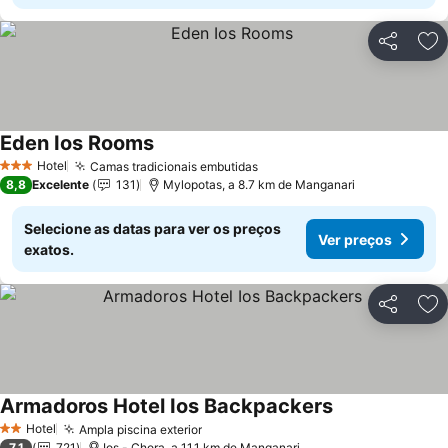
Partilhar
Ad
Eden Ios Rooms
Ver preços
Hotel
Camas tradicionais embutidas
Ver preços
3 Estrelas
8,8
Excelente
131
Mylopotas, a 8.7 km de Manganari
Selecione as datas para ver os preços
Ver preços
exatos.
Partilhar
Ad
Armadoros Hotel Ios Backpackers
Ver preços
Hotel
Ampla piscina exterior
Ver preços
2 Estrelas
7,1
721
Ios - Chora, a 11.1 km de Manganari