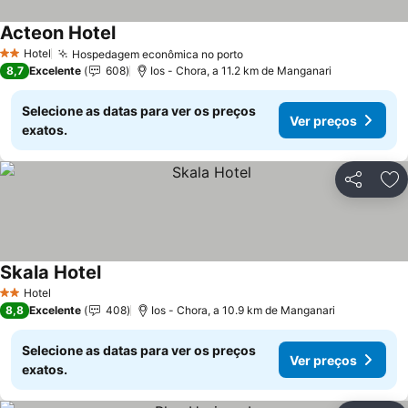
Acteon Hotel
Ver preços
Hotel
Hospedagem econômica no porto
Ver preços
2 Estrelas
8,7
Excelente
608
Ios - Chora, a 11.2 km de Manganari
Selecione as datas para ver os preços
Ver preços
exatos.
Partilhar
Ad
Skala Hotel
Ver preços
Hotel
2 Estrelas
8,8
Excelente
408
Ios - Chora, a 10.9 km de Manganari
Selecione as datas para ver os preços
Ver preços
exatos.