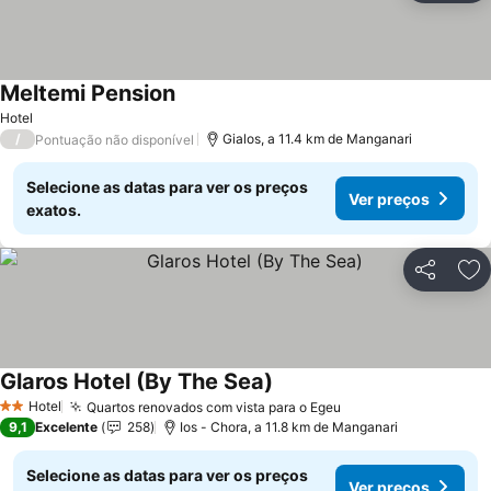
Meltemi Pension
Ver preços
Hotel
/
Gialos, a 11.4 km de Manganari
Pontuação não disponível
Selecione as datas para ver os preços
Ver preços
exatos.
Partilhar
Ad
Glaros Hotel (By The Sea)
Ver preços
Hotel
Quartos renovados com vista para o Egeu
Ver preços
2 Estrelas
9,1
Excelente
258
Ios - Chora, a 11.8 km de Manganari
Selecione as datas para ver os preços
Ver preços