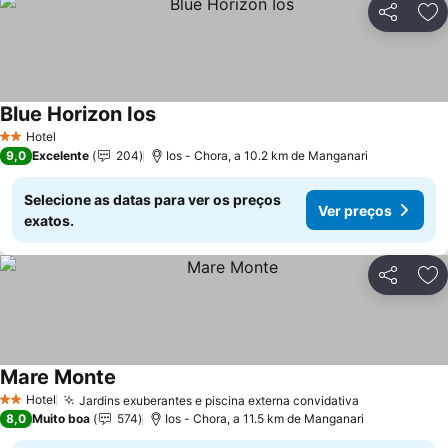
Partilhar
Ad
Blue Horizon Ios
Ver preços
Hotel
2 Estrelas
9,0
Excelente
204
Ios - Chora, a 10.2 km de Manganari
Selecione as datas para ver os preços
Ver preços
exatos.
Partilhar
Ad
Mare Monte
Ver preços
Hotel
Jardins exuberantes e piscina externa convidativa
Ver preços
2 Estrelas
8,0
Muito boa
574
Ios - Chora, a 11.5 km de Manganari