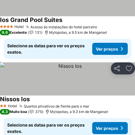
Ios Grand Pool Suites
Ver preços
Hotel
Acesso às instalações do hotel parceiro
Ver preços
4 Estrelas
9,6
Excelente
131
Mylopotas, a 9.5 km de Manganari
Selecione as datas para ver os preços
Ver preços
exatos.
Partilhar
Ad
Nissos Ios
Ver preços
Hotel
Quartos privativos de frente para o mar
Ver preços
2 Estrelas
8,3
Muito boa
375
Mylopotas, a 9.3 km de Manganari
Selecione as datas para ver os preços
Ver preços
exatos.