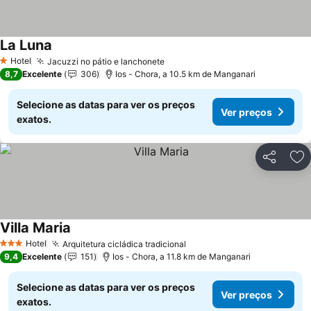
La Luna
Ver preços
Hotel
Jacuzzi no pátio e lanchonete
Ver preços
1 Estrelas
8,7
Excelente
306
Ios - Chora, a 10.5 km de Manganari
Selecione as datas para ver os preços
Ver preços
exatos.
Partilhar
Ad
Villa Maria
Ver preços
Hotel
Arquitetura cicládica tradicional
Ver preços
3 Estrelas
9,4
Excelente
151
Ios - Chora, a 11.8 km de Manganari
Selecione as datas para ver os preços
Ver preços
exatos.