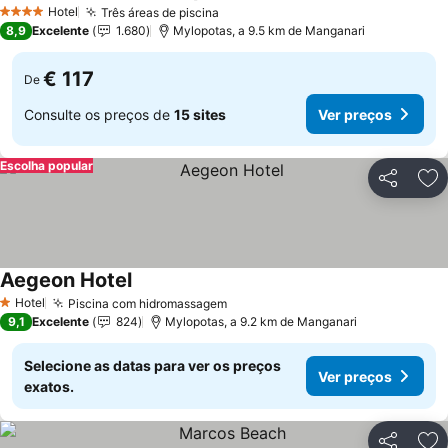
Ver preços
Hotel
Três áreas de piscina
Ver preços
4 Estrelas
8,9
Excelente
1.680
Mylopotas, a 9.5 km de Manganari
€ 117
De
Consulte os preços de
15 sites
Ver preços
Escolha popular
Partilhar
Ad
Aegeon Hotel
Ver preços
Hotel
Piscina com hidromassagem
Ver preços
1 Estrelas
9,1
Excelente
824
Mylopotas, a 9.2 km de Manganari
Selecione as datas para ver os preços
Ver preços
exatos.