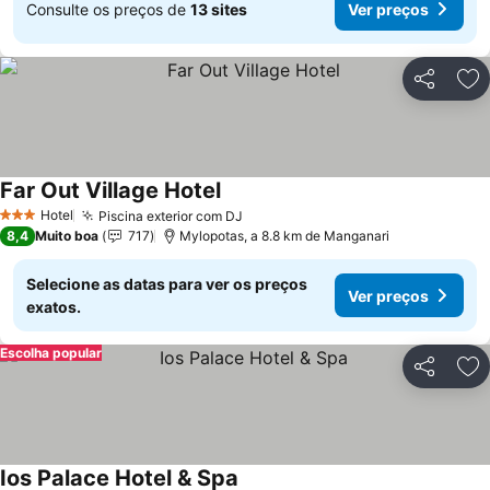
Consulte os preços de
13 sites
Ver preços
Partilhar
Ad
Far Out Village Hotel
Ver preços
Hotel
Piscina exterior com DJ
Ver preços
3 Estrelas
8,4
Muito boa
717
Mylopotas, a 8.8 km de Manganari
Selecione as datas para ver os preços
Ver preços
exatos.
Escolha popular
Partilhar
Ad
Ios Palace Hotel & Spa