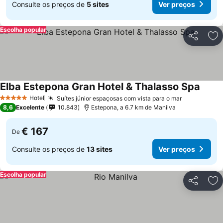
Consulte os preços de
5 sites
Ver preços
Escolha popular
Partilhar
Ad
Elba Estepona Gran Hotel & Thalasso Spa
Ver p
Hotel
Suítes júnior espaçosas com vista para o mar
Ver preços
5 Estrelas
8,6
Excelente
10.843
Estepona, a 6.7 km de Manilva
€ 167
De
Consulte os preços de
13 sites
Ver preços
Escolha popular
Partilhar
Ad