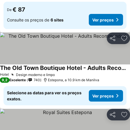
€ 87
De
Consulte os preços de
6 sites
Ver preços
Partilhar
Ad
The Old Town Boutique Hotel - Adults Recommended
Ver preços
Hotel
Design moderno e limpo
Ver preços
9,2
Excelente
740
Estepona, a 10.9 km de Manilva
Selecione as datas para ver os preços
Ver preços
exatos.
Partilhar
Ad