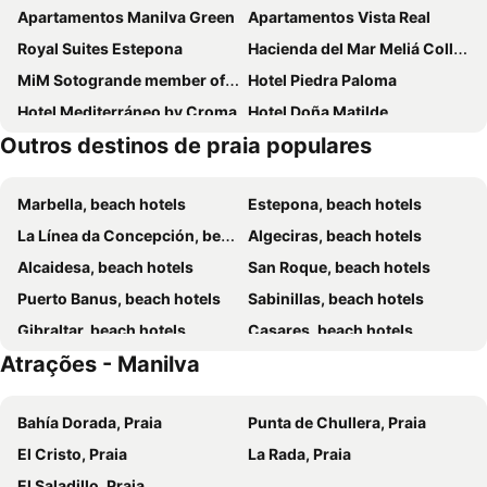
Apartamentos Manilva Green
Apartamentos Vista Real
Royal Suites Estepona
Hacienda del Mar Meliá Collection
MiM Sotogrande member of Meliá Collection
Hotel Piedra Paloma
Hotel Mediterráneo by Croma
Hotel Doña Matilde
Outros destinos de praia populares
Grand Hotel Las Dunas, Autograph Collection
Hotel El Pilar Andalucia
Aldiana Club Costa del Sol
Hotel Patricia
Marbella, beach hotels
Estepona, beach hotels
Hotel Boutique La Brisa del Mar
The Old Town Boutique Hotel - Adults Recommended
La Línea da Concepción, beach hotels
Algeciras, beach hotels
Hotel Boutique Casa Veracruz
Don Agustin
Alcaidesa, beach hotels
San Roque, beach hotels
Hotel Doña Luisa
Hacienda Beach
Puerto Banus, beach hotels
Sabinillas, beach hotels
Apartamentos Miguel Angel
Las Brisas Estepona
Gibraltar, beach hotels
Casares, beach hotels
Rio Manilva
Sechi Aparthotel Marbella - Self Service
Atrações - Manilva
San Pedro de Alcántara, beach hotels
Benaocaz, beach hotels
La Dulcinea
Apartaments Manilva Green
Don Juan - Manilva
Albayt Resort & Spa
Bahía Dorada, Praia
Punta de Chullera, Praia
Estepona Hotel & Spa Resort
Hotel Buenavista
El Cristo, Praia
La Rada, Praia
Ibersol Resort
Boutique Al- Ana Marbella
El Saladillo, Praia