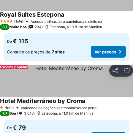
Royal Suites Estepona
Ver preços
Hotel
Acesso a trilhas para caminhada e ciclismo
Ver preços
4 Estrelas
8,1
Muito boa
234
Estepona, a 10.8 km de Manilva
€ 115
De
Consulte os preços de
7 sites
Ver preços
Escolha popular
Partilhar
Ad
Hotel Mediterráneo by Croma
Ver preços
Hotel
Variedade de opções gastronômicas por perto
Ver preços
1 Estrelas
7,7
Boa
3.016
Estepona, a 11.0 km de Manilva
€ 79
De