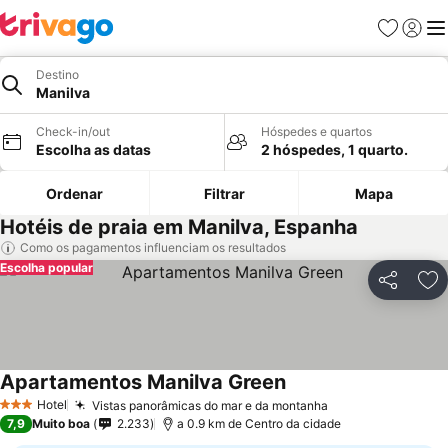
Favoritos
Iniciar
Me
Destino
Manilva
Check-in/out
Hóspedes e quartos
Escolha as datas
2 hóspedes, 1 quarto.
Ordenar
Filtrar
Mapa
Hotéis de praia em Manilva, Espanha
Como os pagamentos influenciam os resultados
Escolha popular
Partilhar
Ad
Apartamentos Manilva Green
Ver preços
Hotel
Vistas panorâmicas do mar e da montanha
Ver preços
3 Estrelas
7,9
Muito boa
2.233
a 0.9 km de Centro da cidade