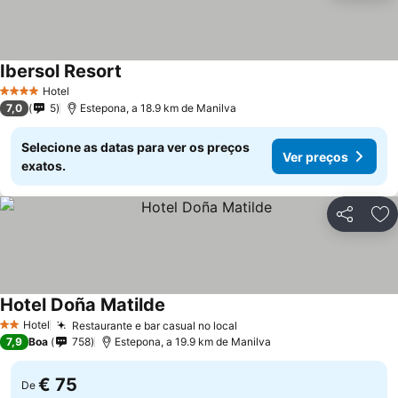
Ibersol Resort
Ver preços
Hotel
4 Estrelas
7,0
5
Estepona, a 18.9 km de Manilva
Selecione as datas para ver os preços
Ver preços
exatos.
Partilhar
Ad
Hotel Doña Matilde
Ver preços
Hotel
Restaurante e bar casual no local
Ver preços
2 Estrelas
7,9
Boa
758
Estepona, a 19.9 km de Manilva
€ 75
De