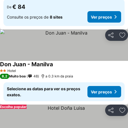
€ 84
De
Consulte os preços de
8 sites
Ver preços
Partilhar
Ad
Don Juan - Manilva
Ver preços
Hotel
2 Estrelas
8,2
Muito boa
48
a 0.3 km da praia
Selecione as datas para ver os preços
Ver preços
exatos.
Escolha popular
Partilhar
Ad