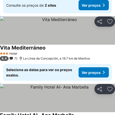
Consulte os preços de
2 sites
Ver preços
Partilhar
Ad
Vita Mediterráneo
Ver preços
Hotel
3 Estrelas
6,4
7
La Línea da Concepción, a 16.7 km de Manilva
Selecione as datas para ver os preços
Ver preços
exatos.
Partilhar
Ad