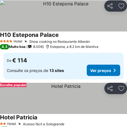
Partilhar
Ad
H10 Estepona Palace
Ver preços
Hotel
Show cooking no Restaurante Alborán
Ver preços
4 Estrelas
8,3
Muito boa
8.006
Estepona, a 8.2 km de Manilva
€ 114
De
Consulte os preços de
13 sites
Ver preços
Escolha popular
Partilhar
Ad
Hotel Patricia
Ver preços
Hotel
Acesso fácil a Sotogrande
Ver preços
2 Estrelas