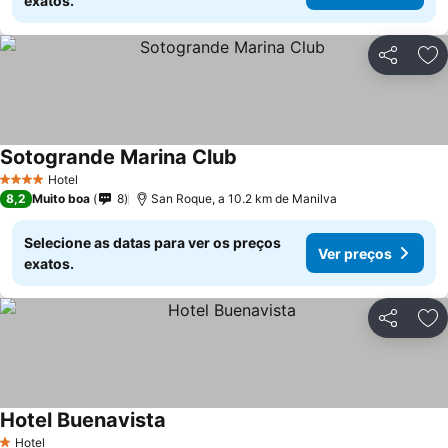
exatos.
Partilhar
Ad
Sotogrande Marina Club
Ver preços
Hotel
4 Estrelas
8,2
Muito boa
8
San Roque, a 10.2 km de Manilva
Selecione as datas para ver os preços
Ver preços
exatos.
Partilhar
Ad
Hotel Buenavista
Ver preços
Hotel