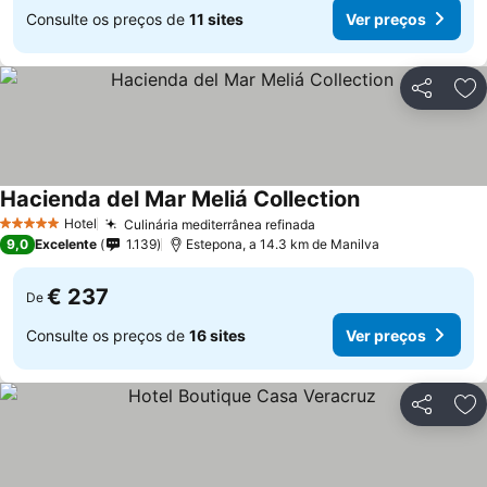
Consulte os preços de
11 sites
Ver preços
Partilhar
Ad
Hacienda del Mar Meliá Collection
Ver preços
Hotel
Culinária mediterrânea refinada
Ver preços
5 Estrelas
9,0
Excelente
1.139
Estepona, a 14.3 km de Manilva
€ 237
De
Consulte os preços de
16 sites
Ver preços
Partilhar
Ad