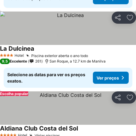
Partilhar
Ad
La Dulcinea
Ver preços
Hotel
Piscina exterior aberta o ano todo
Ver preços
4 Estrelas
9,5
Excelente
261
San Roque, a 12.7 km de Manilva
Selecione as datas para ver os preços
Ver preços
exatos.
Escolha popular
Partilhar
Ad
Aldiana Club Costa del Sol
Ver preços
Hotel
Várias piscinas