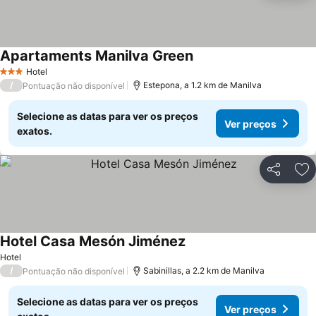
Apartaments Manilva Green
Ver preços
Hotel
3 Estrelas
/
Estepona, a 1.2 km de Manilva
Pontuação não disponível
Selecione as datas para ver os preços
Ver preços
exatos.
Partilhar
Ad
Hotel Casa Mesón Jiménez
Ver preços
Hotel
/
Sabinillas, a 2.2 km de Manilva
Pontuação não disponível
Selecione as datas para ver os preços
Ver preços