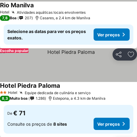
Rio Manilva
Ver preços
Hotel
Atividades aquáticas locais envolventes
Ver preços
7,8
Boa
207
Casares, a 2.4 km de Manilva
Selecione as datas para ver os preços
Ver preços
exatos.
Escolha popular
Partilhar
Ad
Hotel Piedra Paloma
Ver preços
Hotel
Equipe dedicada de culinária e serviço
Ver preços
2 Estrelas
8,3
Muito boa
1.286
Estepona, a 4.3 km de Manilva
€ 71
De
Consulte os preços de
8 sites
Ver preços