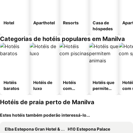
Hotel
Aparthotel
Resorts
Casa de
Apar
hóspedes
Categorias de hotéis populares em Manilva
Hotéis
Hotéis de
Hotéis
Hotéis que
Hoté
baratos
luxo
com
permitem
com 
piscinas
animais
Hotéis de praia perto de Manilva
Estes hotéis também poderão interessá-lo...
Elba Estepona Gran Hotel & Thalasso Spa
H10 Estepona Palace