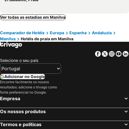
Ver todas as estadias em Manilva
Comparador de Hotéis
Europa
Espanha
Andaluzia
Manilva
Hotéis de praia em Manilva
Facebook
Twitter
Insta
Yo
Selecione o seu país
Adicionar no Google
Encontre facilmente os nossos
resultados: adicione o trivago como
fonte preferencial no Google.
Empresa
Os nossos produtos
Termos e políticas