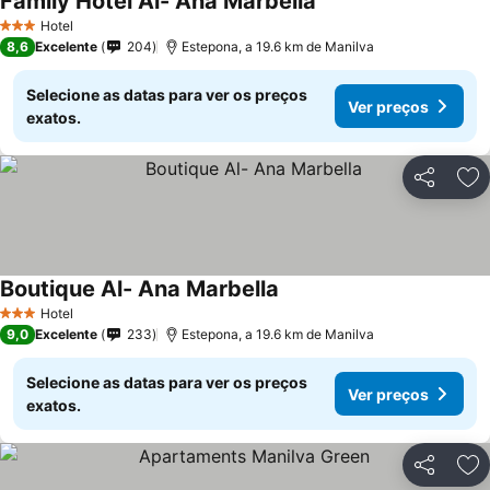
Family Hotel Al- Ana Marbella
Ver preços
Hotel
3 Estrelas
8,6
Excelente
204
Estepona, a 19.6 km de Manilva
Selecione as datas para ver os preços
Ver preços
exatos.
Partilhar
Ad
Boutique Al- Ana Marbella
Ver preços
Hotel
3 Estrelas
9,0
Excelente
233
Estepona, a 19.6 km de Manilva
Selecione as datas para ver os preços
Ver preços
exatos.
Partilhar
Ad