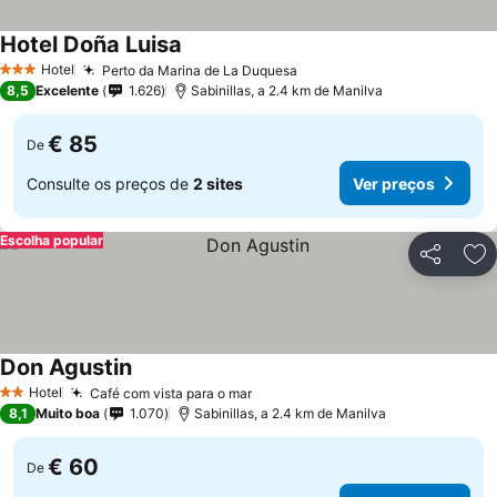
Hotel Doña Luisa
Ver preços
Hotel
Perto da Marina de La Duquesa
Ver preços
3 Estrelas
8,5
Excelente
1.626
Sabinillas, a 2.4 km de Manilva
€ 85
De
Consulte os preços de
2 sites
Ver preços
Escolha popular
Partilhar
Ad
Don Agustin
Ver preços
Hotel
Café com vista para o mar
Ver preços
2 Estrelas
8,1
Muito boa
1.070
Sabinillas, a 2.4 km de Manilva
€ 60
De