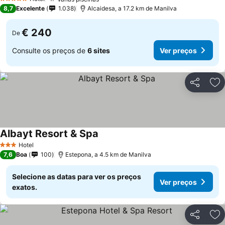
Ver preços
5 Estrelas
8,7
Excelente
1.038
Alcaidesa, a 17.2 km de Manilva
€ 240
De
Consulte os preços de
6 sites
Ver preços
Partilhar
Ad
Albayt Resort & Spa
Ver preços
Hotel
3 Estrelas
7,6
Boa
100
Estepona, a 4.5 km de Manilva
Selecione as datas para ver os preços
Ver preços
exatos.
Partilhar
Ad