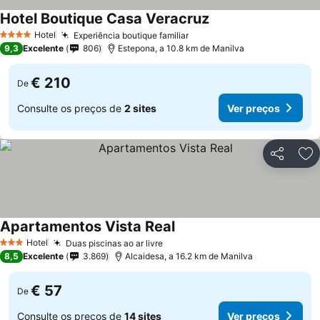
Hotel Boutique Casa Veracruz
Ver preços
Hotel
Experiência boutique familiar
Ver preços
4 Estrelas
9,3
Excelente
806
Estepona, a 10.8 km de Manilva
€ 210
De
Consulte os preços de
2 sites
Ver preços
Partilhar
Ad
Apartamentos Vista Real
Ver preços
Hotel
Duas piscinas ao ar livre
Ver preços
3 Estrelas
8,5
Excelente
3.869
Alcaidesa, a 16.2 km de Manilva
€ 57
De
Consulte os preços de
14 sites
Ver preços