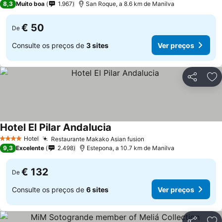
8,3
Muito boa
1.967
San Roque, a 8.6 km de Manilva
€ 50
De
Consulte os preços de
3 sites
Ver preços
Partilhar
Ad
Hotel El Pilar Andalucia
Ver preços
Hotel
Restaurante Makako Asian fusion
Ver preços
4 Estrelas
9,3
Excelente
2.498
Estepona, a 10.7 km de Manilva
€ 132
De
Consulte os preços de
6 sites
Ver preços