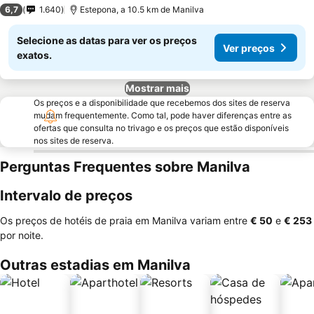
1 Estrelas
6,7
1.640
Estepona, a 10.5 km de Manilva
Selecione as datas para ver os preços
Ver preços
exatos.
Mostrar mais
Os preços e a disponibilidade que recebemos dos sites de reserva
mudam frequentemente. Como tal, pode haver diferenças entre as
ofertas que consulta no trivago e os preços que estão disponíveis
nos sites de reserva.
Perguntas Frequentes sobre Manilva
Intervalo de preços
Os preços de hotéis de praia em Manilva variam entre
‎€ 50
e
‎€ 253
por noite.
Outras estadias em Manilva