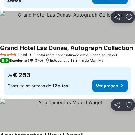
exatos.
Partilhar
Ad
Grand Hotel Las Dunas, Autograph Collection
Hotel
Restaurante especializado em culinária saudável
Ver pre
5 Estrelas
8,9
Excelente
370
Estepona, a 18.3 km de Manilva
€ 253
De
Consulte os preços de
12 sites
Ver preços
Partilhar
Ad