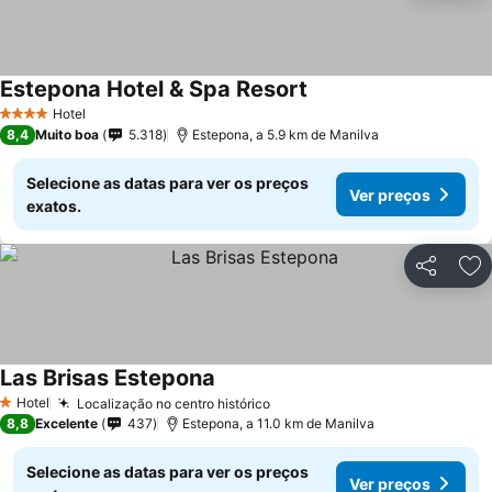
Estepona Hotel & Spa Resort
Ver preços
Hotel
4 Estrelas
8,4
Muito boa
5.318
Estepona, a 5.9 km de Manilva
Selecione as datas para ver os preços
Ver preços
exatos.
Partilhar
Ad
Las Brisas Estepona
Ver preços
Hotel
Localização no centro histórico
Ver preços
1 Estrelas
8,8
Excelente
437
Estepona, a 11.0 km de Manilva
Selecione as datas para ver os preços
Ver preços