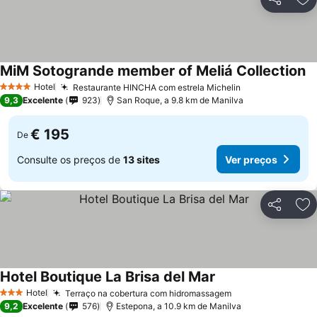
Partilhar
Ad
MiM Sotogrande member of Meliá Collection
Ve
Hotel
Restaurante HINCHA com estrela Michelin
Ver preços
4 Estrelas
9,3
Excelente
923
San Roque, a 9.8 km de Manilva
€ 195
De
Consulte os preços de
13 sites
Ver preços
Partilhar
Ad
Hotel Boutique La Brisa del Mar
Ver preços
Hotel
Terraço na cobertura com hidromassagem
Ver preços
3 Estrelas
9,2
Excelente
576
Estepona, a 10.9 km de Manilva