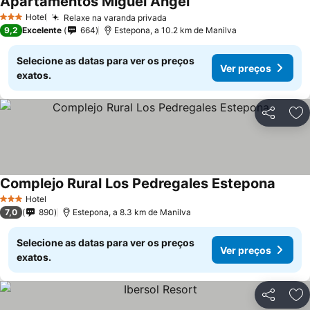
Apartamentos Miguel Angel
Ver preços
Hotel
Relaxe na varanda privada
Ver preços
3 Estrelas
9,2
Excelente
664
Estepona, a 10.2 km de Manilva
Selecione as datas para ver os preços
Ver preços
exatos.
Partilhar
Ad
Complejo Rural Los Pedregales Estepona
Ver pr
Hotel
3 Estrelas
7,0
890
Estepona, a 8.3 km de Manilva
Selecione as datas para ver os preços
Ver preços
exatos.
Partilhar
Ad